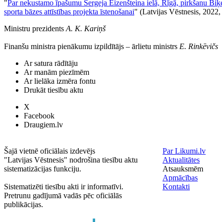
"
Par nekustamo īpašumu Sergeja Eizenšteina ielā, Rīgā, pirkšanu Bi
sporta bāzes attīstības projekta īstenošanai
" (Latvijas Vēstnesis, 2022, 
Ministru prezidents
A. K. Kariņš
Finanšu ministra pienākumu izpildītājs ‒ ārlietu ministrs
E. Rinkēvičs
Ar satura rādītāju
Ar manām piezīmēm
Ar lielāka izmēra fontu
Drukāt tiesību aktu
X
Facebook
Draugiem.lv
Šajā vietnē oficiālais izdevējs
Par Likumi.lv
"Latvijas Vēstnesis" nodrošina tiesību aktu
Aktualitātes
sistematizācijas funkciju.
Atsauksmēm
Apmācības
Sistematizēti tiesību akti ir informatīvi.
Kontakti
Pretrunu gadījumā vadās pēc oficiālās
publikācijas.