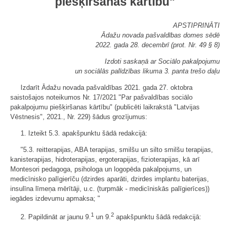
piešķiršanas kārtību"
APSTIPRINĀTI
Ādažu novada pašvaldības domes sēdē
2022. gada 28. decembrī (prot. Nr. 49 § 8)
Izdoti saskaņā ar Sociālo pakalpojumu
un sociālās palīdzības likuma 3. panta trešo daļu
Izdarīt Ādažu novada pašvaldības 2021. gada 27. oktobra
saistošajos noteikumos Nr. 17/2021 "Par pašvaldības sociālo
pakalpojumu piešķiršanas kārtību" (publicēti laikrakstā "Latvijas
Vēstnesis", 2021., Nr. 229) šādus grozījumus:
1. Izteikt 5.3. apakšpunktu šādā redakcijā:
"5.3. reitterapijas, ABA terapijas, smilšu un silto smilšu terapijas,
kanisterapijas, hidroterapijas, ergoterapijas, fizioterapijas, kā arī
Montesori pedagoga, psihologa un logopēda pakalpojums, un
medicīnisko palīgierīču (dzirdes aparāti, dzirdes implantu baterijas,
insulīna līmeņa mērītāji, u.c. (turpmāk - medicīniskās palīgierīces))
iegādes izdevumu apmaksa; "
1
2
2. Papildināt ar jaunu 9.
un 9.
apakšpunktu šādā redakcijā: