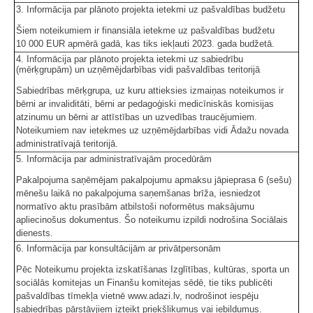
3. Informācija par plānoto projekta ietekmi uz pašvaldības budžetu
Šiem noteikumiem ir finansiāla ietekme uz pašvaldības budžetu
10 000 EUR apmērā gadā, kas tiks iekļauti 2023. gada budžetā.
4. Informācija par plānoto projekta ietekmi uz sabiedrību
(mērķgrupām) un uzņēmējdarbības vidi pašvaldības teritorijā
Sabiedrības mērķgrupa, uz kuru attieksies izmaiņas noteikumos ir
bērni ar invaliditāti, bērni ar pedagoģiski medicīniskās komisijas
atzinumu un bērni ar attīstības un uzvedības traucējumiem.
Noteikumiem nav ietekmes uz uzņēmējdarbības vidi Ādažu novada
administratīvajā teritorijā.
5. Informācija par administratīvajām procedūrām
Pakalpojuma saņēmējam pakalpojumu apmaksu jāpieprasa 6 (sešu)
mēnešu laikā no pakalpojuma saņemšanas brīža, iesniedzot
normatīvo aktu prasībām atbilstoši noformētus maksājumu
apliecinošus dokumentus. Šo noteikumu izpildi nodrošina Sociālais
dienests.
6. Informācija par konsultācijām ar privātpersonām
Pēc Noteikumu projekta izskatīšanas Izglītības, kultūras, sporta un
sociālās komitejas un Finanšu komitejas sēdē, tie tiks publicēti
pašvaldības tīmekļa vietnē www.adazi.lv, nodrošinot iespēju
sabiedrības pārstāvjiem izteikt priekšlikumus vai iebildumus.