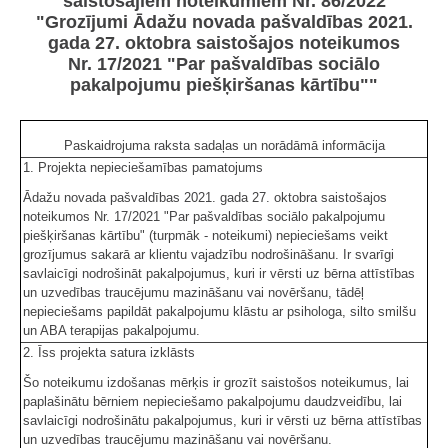
saistošajiem noteikumiem Nr. 86/2022
"Grozījumi Ādažu novada pašvaldības 2021.
gada 27. oktobra saistošajos noteikumos
Nr. 17/2021 "Par pašvaldības sociālo
pakalpojumu piešķiršanas kārtību""
Paskaidrojuma raksta sadaļas un norādāmā informācija
1. Projekta nepieciešamības pamatojums
Ādažu novada pašvaldības 2021. gada 27. oktobra saistošajos
noteikumos Nr. 17/2021 "Par pašvaldības sociālo pakalpojumu
piešķiršanas kārtību" (turpmāk - noteikumi) nepieciešams veikt
grozījumus sakarā ar klientu vajadzību nodrošināšanu. Ir svarīgi
savlaicīgi nodrošināt pakalpojumus, kuri ir vērsti uz bērna attīstības
un uzvedības traucējumu mazināšanu vai novēršanu, tādēļ
nepieciešams papildāt pakalpojumu klāstu ar psihologa, silto smilšu
un ABA terapijas pakalpojumu.
2. Īss projekta satura izklāsts
Šo noteikumu izdošanas mērķis ir grozīt saistošos noteikumus, lai
paplašinātu bērniem nepieciešamo pakalpojumu daudzveidību, lai
savlaicīgi nodrošinātu pakalpojumus, kuri ir vērsti uz bērna attīstības
un uzvedības traucējumu mazināšanu vai novēršanu.