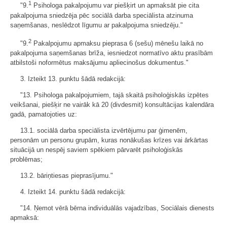
1
"9.
Psihologa pakalpojumu var piešķirt un apmaksāt pie cita
pakalpojuma sniedzēja pēc sociālā darba speciālista atzinuma
saņemšanas, neslēdzot līgumu ar pakalpojuma sniedzēju."
2
"9.
Pakalpojumu apmaksu pieprasa 6 (sešu) mēnešu laikā no
pakalpojuma saņemšanas brīža, iesniedzot normatīvo aktu prasībām
atbilstoši noformētus maksājumu apliecinošus dokumentus."
3. Izteikt 13. punktu šādā redakcijā:
"13. Psihologa pakalpojumiem, tajā skaitā psiholoģiskās izpētes
veikšanai, piešķir ne vairāk kā 20 (divdesmit) konsultācijas kalendāra
gadā, pamatojoties uz:
13.1. sociālā darba speciālista izvērtējumu par ģimenēm,
personām un personu grupām, kuras nonākušas krīzes vai ārkārtas
situācijā un nespēj saviem spēkiem pārvarēt psiholoģiskās
problēmas;
13.2. bāriņtiesas pieprasījumu."
4. Izteikt 14. punktu šādā redakcijā:
"14. Ņemot vērā bērna individuālās vajadzības, Sociālais dienests
apmaksā: