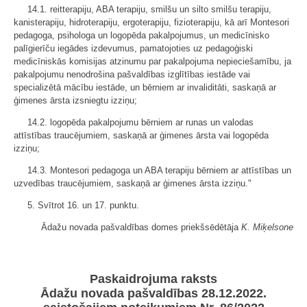
14.1. reitterapiju, ABA terapiju, smilšu un silto smilšu terapiju,
kanisterapiju, hidroterapiju, ergoterapiju, fizioterapiju, kā arī Montesori
pedagoga, psihologa un logopēda pakalpojumus, un medicīnisko
palīgierīču iegādes izdevumus, pamatojoties uz pedagoģiski
medicīniskās komisijas atzinumu par pakalpojuma nepieciešamību, ja
pakalpojumu nenodrošina pašvaldības izglītības iestāde vai
specializētā mācību iestāde, un bērniem ar invaliditāti, saskaņā ar
ģimenes ārsta izsniegtu izziņu;
14.2. logopēda pakalpojumu bērniem ar runas un valodas
attīstības traucējumiem, saskaņā ar ģimenes ārsta vai logopēda
izziņu;
14.3. Montesori pedagoga un ABA terapiju bērniem ar attīstības un
uzvedības traucējumiem, saskaņā ar ģimenes ārsta izziņu."
5. Svītrot 16. un 17. punktu.
Ādažu novada pašvaldības domes priekšsēdētāja
K. Miķelsone
Paskaidrojuma raksts
Ādažu novada pašvaldības 28.12.2022.