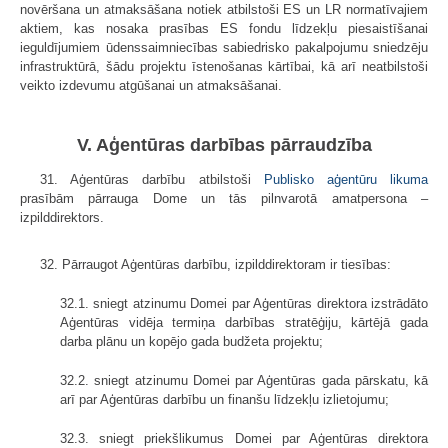
novēršana un atmaksāšana notiek atbilstoši ES un LR normatīvajiem
aktiem, kas nosaka prasības ES fondu līdzekļu piesaistīšanai
ieguldījumiem ūdenssaimniecības sabiedrisko pakalpojumu sniedzēju
infrastruktūrā, šādu projektu īstenošanas kārtībai, kā arī neatbilstoši
veikto izdevumu atgūšanai un atmaksāšanai.
V. Aģentūras darbības pārraudzība
31. Aģentūras darbību atbilstoši
Publisko aģentūru likuma
prasībām pārrauga Dome un tās pilnvarotā amatpersona –
izpilddirektors.
32. Pārraugot Aģentūras darbību, izpilddirektoram ir tiesības:
32.1. sniegt atzinumu Domei par Aģentūras direktora izstrādāto
Aģentūras vidēja termiņa darbības stratēģiju, kārtējā gada
darba plānu un kopējo gada budžeta projektu;
32.2. sniegt atzinumu Domei par Aģentūras gada pārskatu, kā
arī par Aģentūras darbību un finanšu līdzekļu izlietojumu;
32.3. sniegt priekšlikumus Domei par Aģentūras direktora