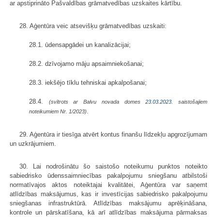
ar apstiprināto Pašvaldības grāmatvedības uzskaites kārtību.
28. Aģentūra veic atsevišķu grāmatvedības uzskaiti:
28.1. ūdensapgādei un kanalizācijai;
28.2. dzīvojamo māju apsaimniekošanai;
28.3. iekšējo tīklu tehniskai apkalpošanai;
28.4.
(svītrots ar Balvu novada domes
23.03.2023.
saistošajiem
.
noteikumiem Nr. 1/2023)
29. Aģentūra ir tiesīga atvērt kontus finanšu līdzekļu apgrozījumam
un uzkrājumiem.
30. Lai nodrošinātu šo saistošo noteikumu punktos noteikto
sabiedrisko ūdenssaimniecības pakalpojumu sniegšanu atbilstoši
normatīvajos aktos noteiktajai kvalitātei, Aģentūra var saņemt
atlīdzības maksājumus, kas ir investīcijas sabiedrisko pakalpojumu
sniegšanas infrastruktūrā. Atlīdzības maksājumu aprēķināšana,
kontrole un pārskatīšana, kā arī atlīdzības maksājuma pārmaksas