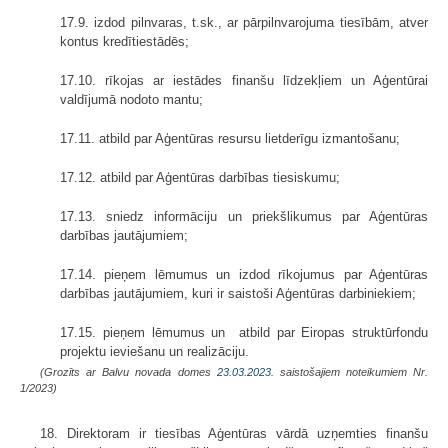
17.9. izdod pilnvaras, t.sk., ar pārpilnvarojuma tiesībām, atver
kontus kredītiestādēs;
17.10. rīkojas ar iestādes finanšu līdzekļiem un Aģentūrai
valdījumā nodoto mantu;
17.11. atbild par Aģentūras resursu lietderīgu izmantošanu;
17.12. atbild par Aģentūras darbības tiesiskumu;
17.13. sniedz informāciju un priekšlikumus par Aģentūras
darbības jautājumiem;
17.14. pieņem lēmumus un izdod rīkojumus par Aģentūras
darbības jautājumiem, kuri ir saistoši Aģentūras darbiniekiem;
17.15. pieņem lēmumus un atbild par Eiropas struktūrfondu
projektu ieviešanu un realizāciju.
(Grozīts ar Balvu novada domes
23.03.2023.
saistošajiem noteikumiem Nr.
1/2023)
18. Direktoram ir tiesības Aģentūras vārdā uzņemties finanšu