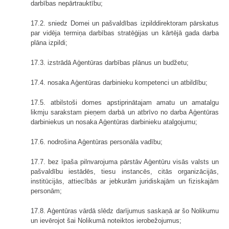
darbības nepārtrauktību;
17.2. sniedz Domei un pašvaldības izpilddirektoram pārskatus
par vidēja termiņa darbības stratēģijas un kārtējā gada darba
plāna izpildi;
17.3. izstrādā Aģentūras darbības plānus un budžetu;
17.4. nosaka Aģentūras darbinieku kompetenci un atbildību;
17.5. atbilstoši domes apstiprinātajam amatu un amatalgu
likmju sarakstam pieņem darbā un atbrīvo no darba Aģentūras
darbiniekus un nosaka Aģentūras darbinieku atalgojumu;
17.6. nodrošina Aģentūras personāla vadību;
17.7. bez īpaša pilnvarojuma pārstāv Aģentūru visās valsts un
pašvaldību iestādēs, tiesu instancēs, citās organizācijās,
institūcijās, attiecībās ar jebkurām juridiskajām un fiziskajām
personām;
17.8. Aģentūras vārdā slēdz darījumus saskaņā ar šo Nolikumu
un ievērojot šai Nolikumā noteiktos ierobežojumus;