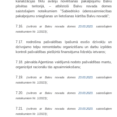
kanalizācijas tīklu avāriju novēršanas pakalpojumu Balvu
pilsētas teritorijā, – atbilstoši Balvu novada domes
saistošajiem noteikumiem "Sabiedrisko ūdenssaimniecības
pakalpojumu sniegšanas un lietošanas kārtība Balvu novadā";
7.16.
(svītrots ar Balvu novada domes
23.03.2023.
saistošajiem
;
noteikumiem Nr. 1/2023)
7.17. nodrošina pašvaldības īpašumā esošo dzīvokļu un
dzīvojamo telpu remontdarbu organizēšanu un darbu izpildes
kontroli pašvaldības piešķirtā finansējuma līdzekļu ietvaros;
7.18. pārvalda Aģentūras valdījumā nodoto pašvaldības mantu,
organizējot racionālu tās apsaimniekošanu;
7.19.
(svītrots ar Balvu novada domes
23.03.2023.
saistošajiem
;
noteikumiem Nr. 1/2023)
7.20.
(svītrots ar Balvu novada domes
23.03.2023.
saistošajiem
;
noteikumiem Nr. 1/2023)
7.21.
(svītrots ar Balvu novada domes
23.03.2023.
saistošajiem
;
noteikumiem Nr. 1/2023)