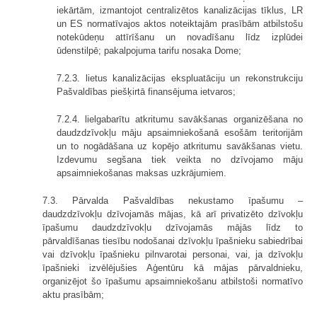
iekārtām, izmantojot centralizētos kanalizācijas tīklus, LR
un ES normatīvajos aktos noteiktajām prasībām atbilstošu
notekūdeņu attīrīšanu un novadīšanu līdz izplūdei
ūdenstilpē; pakalpojuma tarifu nosaka Dome;
7.2.3. lietus kanalizācijas ekspluatāciju un rekonstrukciju
Pašvaldības piešķirtā finansējuma ietvaros;
7.2.4. lielgabarītu atkritumu savākšanas organizēšana no
daudzdzīvokļu māju apsaimniekošanā esošām teritorijām
un to nogādāšana uz kopējo atkritumu savākšanas vietu.
Izdevumu segšana tiek veikta no dzīvojamo māju
apsaimniekošanas maksas uzkrājumiem.
7.3. Pārvalda Pašvaldības nekustamo īpašumu –
daudzdzīvokļu dzīvojamās mājas, kā arī privatizēto dzīvokļu
īpašumu daudzdzīvokļu dzīvojamās mājās līdz to
pārvaldīšanas tiesību nodošanai dzīvokļu īpašnieku sabiedrībai
vai dzīvokļu īpašnieku pilnvarotai personai, vai, ja dzīvokļu
īpašnieki izvēlējušies Aģentūru kā mājas pārvaldnieku,
organizējot šo īpašumu apsaimniekošanu atbilstoši normatīvo
aktu prasībām;