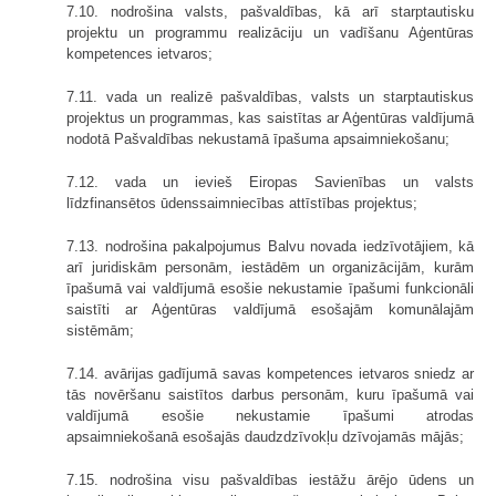
7.10. nodrošina valsts, pašvaldības, kā arī starptautisku
projektu un programmu realizāciju un vadīšanu Aģentūras
kompetences ietvaros;
7.11. vada un realizē pašvaldības, valsts un starptautiskus
projektus un programmas, kas saistītas ar Aģentūras valdījumā
nodotā Pašvaldības nekustamā īpašuma apsaimniekošanu;
7.12. vada un ievieš Eiropas Savienības un valsts
līdzfinansētos ūdenssaimniecības attīstības projektus;
7.13. nodrošina pakalpojumus Balvu novada iedzīvotājiem, kā
arī juridiskām personām, iestādēm un organizācijām, kurām
īpašumā vai valdījumā esošie nekustamie īpašumi funkcionāli
saistīti ar Aģentūras valdījumā esošajām komunālajām
sistēmām;
7.14. avārijas gadījumā savas kompetences ietvaros sniedz ar
tās novēršanu saistītos darbus personām, kuru īpašumā vai
valdījumā esošie nekustamie īpašumi atrodas
apsaimniekošanā esošajās daudzdzīvokļu dzīvojamās mājās;
7.15. nodrošina visu pašvaldības iestāžu ārējo ūdens un