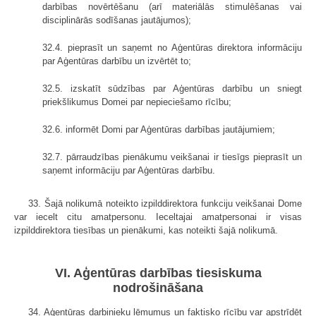
darbības novērtēšanu (arī materiālās stimulēšanas vai
disciplinārās sodīšanas jautājumos);
32.4. pieprasīt un saņemt no Aģentūras direktora informāciju
par Aģentūras darbību un izvērtēt to;
32.5. izskatīt sūdzības par Aģentūras darbību un sniegt
priekšlikumus Domei par nepieciešamo rīcību;
32.6. informēt Domi par Aģentūras darbības jautājumiem;
32.7. pārraudzības pienākumu veikšanai ir tiesīgs pieprasīt un
saņemt informāciju par Aģentūras darbību.
33. Šajā nolikumā noteikto izpilddirektora funkciju veikšanai Dome
var iecelt citu amatpersonu. Ieceltajai amatpersonai ir visas
izpilddirektora tiesības un pienākumi, kas noteikti šajā nolikumā.
VI. Aģentūras darbības tiesiskuma
nodrošināšana
34. Aģentūras darbinieku lēmumus un faktisko rīcību var apstrīdēt