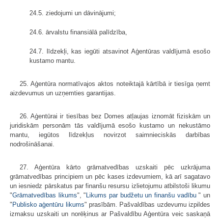
24.5. ziedojumi un dāvinājumi;
24.6. ārvalstu finansiālā palīdzība,
24.7. līdzekļi, kas iegūti atsavinot Aģentūras valdījumā esošo
kustamo mantu.
25. Aģentūra normatīvajos aktos noteiktajā kārtībā ir tiesīga ņemt
aizdevumus un uzņemties garantijas.
26. Aģentūrai ir tiesības bez Domes atļaujas iznomāt fiziskām un
juridiskām personām tās valdījumā esošo kustamo un nekustāmo
mantu, iegūtos līdzekļus novirzot saimnieciskās darbības
nodrošināšanai.
27. Aģentūra kārto grāmatvedības uzskaiti pēc uzkrājuma
grāmatvedības principiem un pēc kases izdevumiem, kā arī sagatavo
un iesniedz pārskatus par finanšu resursu izlietojumu atbilstoši likumu
"
Grāmatvedības likums
", "
Likums par budžetu un finanšu vadību
" un
"
Publisko aģentūru likums
" prasībām. Pašvaldības uzdevumu izpildes
izmaksu uzskaiti un norēķinus ar Pašvaldību Aģentūra veic saskaņā