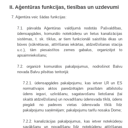
II. Aģentūras funkcijas, tiesības un uzdevumi
7. Aģentūra veic šādas funkcijas:
7.1. pārvalda Aģentūras valdījumā nodotās Pašvaldības,
ūdensapgādes, komunālo notekūdeņu un lietus kanalizācijas
sistēmas, t. sk. tīklus, ar tiem funkcionāli saistītās ēkas un
būves (sūknētavas, attīrīšanas iekārtas, atdzelžošanas stacija
u.c.), tām piesaistītos zemes gabalus, organizējot to
apsaimniekošanu;
7.2. organizē komunālos pakalpojumus, nodrošinot Balvu
novada Balvu pilsētas teritorijā:
7.2.1. ūdensapgādes pakalpojumu, kas ietver LR un ES
normatīvajos aktos paredzētajām prasībām atbilstošu
ūdens ieguvi, uzkrāšanu, sagatavošanu lietošanai (tai
skaitā atdzelžošanu) un novadīšanu ūdensvada tīklā, ūdens
piegādi no padeves vietas ūdensvada tīklā līdz
pakalpojumu saņēmējam; pakalpojumu tarifu nosaka Dome;
7.2.2. kanalizācijas pakalpojumus, kas ietver notekūdeņu
savākšanu un novadīšanu līdz notekūdeņu attīrīšanas