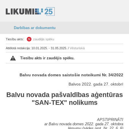
Darbības ar dokumentu
Tiesību akts:
zaudējis spēku
Attēlotā redakcija: 10.01.2025. - 31.05.2025. /
Vēsturiskā
Tiesību akts ir zaudējis spēku.
Balvu novada domes saistošie noteikumi Nr. 34/2022
Balvos 2022. gada 27. oktobrī
Balvu novada pašvaldības aģentūras
"SAN-TEX" nolikums
APSTIPRINĀTI
ar Balvu novada domes 2022. gada 27. oktobra
lēmumu (sēdes prot. Nr. 22, 6. §)