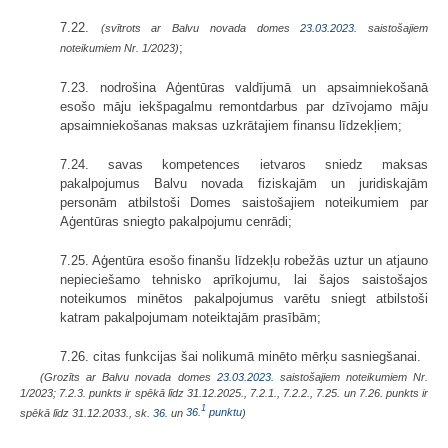
7.22.
(svītrots ar Balvu novada domes
23.03.2023.
saistošajiem
;
noteikumiem Nr. 1/2023)
7.23. nodrošina Aģentūras valdījumā un apsaimniekošanā
esošo māju iekšpagalmu remontdarbus par dzīvojamo māju
apsaimniekošanas maksas uzkrātajiem finansu līdzekļiem;
7.24. savas kompetences ietvaros sniedz maksas
pakalpojumus Balvu novada fiziskajām un juridiskajām
personām atbilstoši Domes saistošajiem noteikumiem par
Aģentūras sniegto pakalpojumu cenrādi;
7.25. Aģentūra esošo finanšu līdzekļu robežās uztur un atjauno
nepieciešamo tehnisko aprīkojumu, lai šajos saistošajos
noteikumos minētos pakalpojumus varētu sniegt atbilstoši
katram pakalpojumam noteiktajām prasībām;
7.26. citas funkcijas šai nolikumā minēto mērķu sasniegšanai.
(Grozīts ar Balvu novada domes
23.03.2023.
saistošajiem noteikumiem Nr.
1/2023; 7.2.3. punkts ir spēkā līdz 31.12.2025., 7.2.1., 7.2.2., 7.25. un 7.26. punkts ir
1
spēkā līdz 31.12.2033., sk.
36.
un
36.
punktu
)