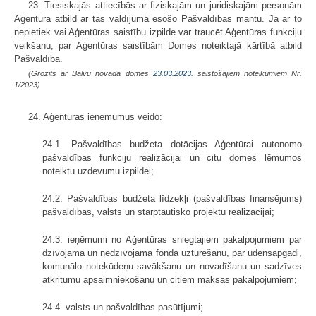
23. Tiesiskajās attiecībās ar fiziskajām un juridiskajām personām
Aģentūra atbild ar tās valdījumā esošo Pašvaldības mantu. Ja ar to
nepietiek vai Aģentūras saistību izpilde var traucēt Aģentūras funkciju
veikšanu, par Aģentūras saistībām Domes noteiktajā kārtībā atbild
Pašvaldība.
(Grozīts ar Balvu novada domes
23.03.2023.
saistošajiem noteikumiem Nr.
1/2023)
24. Aģentūras ieņēmumus veido:
24.1. Pašvaldības budžeta dotācijas Aģentūrai autonomo
pašvaldības funkciju realizācijai un citu domes lēmumos
noteiktu uzdevumu izpildei;
24.2. Pašvaldības budžeta līdzekļi (pašvaldības finansējums)
pašvaldības, valsts un starptautisko projektu realizācijai;
24.3. ieņēmumi no Aģentūras sniegtajiem pakalpojumiem par
dzīvojamā un nedzīvojamā fonda uzturēšanu, par ūdensapgādi,
komunālo notekūdeņu savākšanu un novadīšanu un sadzīves
atkritumu apsaimniekošanu un citiem maksas pakalpojumiem;
24.4. valsts un pašvaldības pasūtījumi;