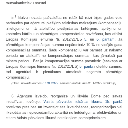
tautsaimniecisku nozīmi.
1
5.
Balvu novada pašvaldība ne retāk kā reizi trijos gados veic
pārbaudes par aģentūrai piešķirto atlīdzības maksājumu/kompensāciju
izlietojumu un tā atbilstību piešķiršanas kritērijiem, aprēķinu un
kontroles kārtību un pārmērīgas kompensācijas novēršanu, kas atbilst
Eiropas Komisijas lēmuma Nr. 2012/21/ES
5.
un
6. pantam
. Ja
pārmērīgas kompensācijas summa nepārsniedz 10 % no vidējās gada
kompensācijas summas, šādu kompensāciju var pārnest uz nākamo
periodu un atskaitīt no kompensācijas summas, kas jāmaksā par
minēto periodu. Bet ja kompensācijas summa pārsniedz (saskaņā ar
Eiropas Komisijas lēmums Nr. 2012/21/ES)
5. panta
noteikto summu,
tad aģentūrai ir pienākums atmaksāt saņemto pārmērīgo
kompensāciju.
(Balvu novada domes
07.01.2025.
saistošo noteikumu Nr. 1/2025 redakcijā)
6. Aģentūru izveido, reorganizē un likvidē Dome pēc savas
iniciatīvas, ievērojot
Valsts pārvaldes iekārtas likuma
15. pantā
noteiktās prasības un izvērtējot tās izveidošanas, reorganizācijas vai
likvidēšanas nepieciešamību atkarībā no lietderīguma, efektivitātes un
citiem Valsts pārvaldes likumā noteiktajiem pamatprincipiem.