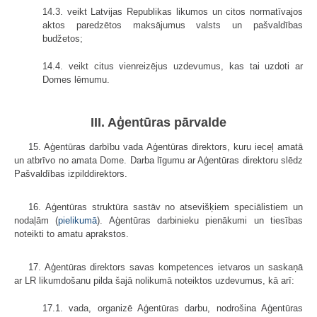
14.3. veikt Latvijas Republikas likumos un citos normatīvajos
aktos paredzētos maksājumus valsts un pašvaldības
budžetos;
14.4. veikt citus vienreizējus uzdevumus, kas tai uzdoti ar
Domes lēmumu.
III. Aģentūras pārvalde
15. Aģentūras darbību vada Aģentūras direktors, kuru ieceļ amatā
un atbrīvo no amata Dome. Darba līgumu ar Aģentūras direktoru slēdz
Pašvaldības izpilddirektors.
16. Aģentūras struktūra sastāv no atsevišķiem speciālistiem un
nodaļām (
pielikumā
). Aģentūras darbinieku pienākumi un tiesības
noteikti to amatu aprakstos.
17. Aģentūras direktors savas kompetences ietvaros un saskaņā
ar LR likumdošanu pilda šajā nolikumā noteiktos uzdevumus, kā arī:
17.1. vada, organizē Aģentūras darbu, nodrošina Aģentūras