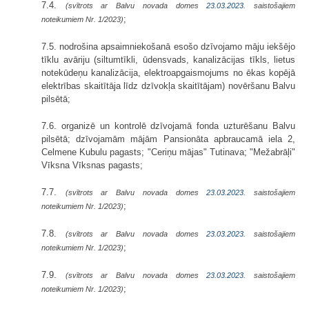
7.4.
(svītrots ar Balvu novada domes
23.03.2023.
saistošajiem
;
noteikumiem Nr. 1/2023)
7.5. nodrošina apsaimniekošanā esošo dzīvojamo māju iekšējo
tīklu avāriju (siltumtīkli, ūdensvads, kanalizācijas tīkls, lietus
notekūdeņu kanalizācija, elektroapgaismojums no ēkas kopējā
elektrības skaitītāja līdz dzīvokļa skaitītājam) novēršanu Balvu
pilsētā;
7.6. organizē un kontrolē dzīvojamā fonda uzturēšanu Balvu
pilsētā; dzīvojamām mājām Pansionāta apbraucamā iela 2,
Celmene Kubulu pagasts; "Ceriņu mājas" Tutinava; "Mežabrāļi"
Vīksna Vīksnas pagasts;
7.7.
(svītrots ar Balvu novada domes
23.03.2023.
saistošajiem
;
noteikumiem Nr. 1/2023)
7.8.
(svītrots ar Balvu novada domes
23.03.2023.
saistošajiem
;
noteikumiem Nr. 1/2023)
7.9.
(svītrots ar Balvu novada domes
23.03.2023.
saistošajiem
;
noteikumiem Nr. 1/2023)