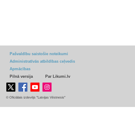
Pašvaldību saistošie noteikumi
Administratīvās atbildības ceļvedis
Apmācības
Pilnā versija
Par Likumi.lv
© Oficiālais izdevējs "Latvijas Vēstnesis"