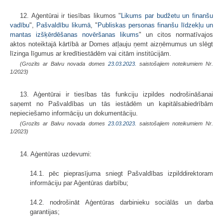
12. Aģentūrai ir tiesības likumos "
Likums par budžetu un finanšu
vadību
",
Pašvaldību likumā
, "
Publiskas personas finanšu līdzekļu un
mantas izšķērdēšanas novēršanas likums
" un citos normatīvajos
aktos noteiktajā kārtībā ar Domes atļauju ņemt aizņēmumus un slēgt
līzinga līgumus ar kredītiestādēm vai citām institūcijām.
(Grozīts ar Balvu novada domes
23.03.2023.
saistošajiem noteikumiem Nr.
1/2023)
13. Aģentūrai ir tiesības tās funkciju izpildes nodrošināšanai
saņemt no Pašvaldības un tās iestādēm un kapitālsabiedrībām
nepieciešamo informāciju un dokumentāciju.
(Grozīts ar Balvu novada domes
23.03.2023.
saistošajiem noteikumiem Nr.
1/2023)
14. Aģentūras uzdevumi:
14.1. pēc pieprasījuma sniegt Pašvaldības izpilddirektoram
informāciju par Aģentūras darbību;
14.2. nodrošināt Aģentūras darbinieku sociālās un darba
garantijas;