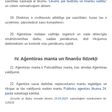
saistības saskaņā ar likumu "
Likums par budžetu un finanšu vadību
"
un citiem normatīvajiem aktiem.
19. Direktors ir civiltiesiski atbildīgs par saistībām, kuras tas ir
uzņēmies, pārsniedzot savu kompetenci.
20. Aģentūras nodaļas vadītājs organizē un vada attiecīgās
struktūrvienības darbu, sadala pienākumus, dod rīkojumus
darbiniekiem un kontrolē viņu pienākumu izpildi.
IV. Aģentūras manta un finanšu līdzekļi
21. Aģentūras manta ir Pašvaldības manta, kas atrodas Aģentūras
valdījumā.
22. Aģentūra savai darbībai nepieciešamo mantu iegādājas un
rīkojas ar tās valdījumā nodoto mantu
Publisko aģentūru likuma
24.
pantā
noteiktajā kārtībā.
(Grozīts ar Balvu novada domes
23.03.2023.
saistošajiem noteikumiem Nr.
1/2023)