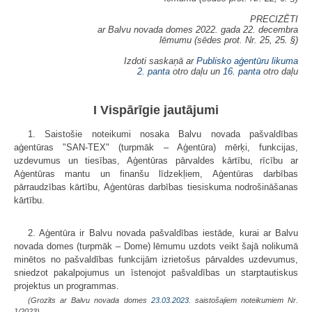
PRECIZĒTI
ar Balvu novada domes 2022. gada 22. decembra
lēmumu (sēdes prot. Nr. 25, 25. §)
Izdoti saskaņā ar
Publisko aģentūru likuma
2. panta
otro daļu un
16. panta
otro daļu
I Vispārīgie jautājumi
1. Saistošie noteikumi nosaka Balvu novada pašvaldības
aģentūras "SAN-TEX" (turpmāk – Aģentūra) mērķi, funkcijas,
uzdevumus un tiesības, Aģentūras pārvaldes kārtību, rīcību ar
Aģentūras mantu un finanšu līdzekļiem, Aģentūras darbības
pārraudzības kārtību, Aģentūras darbības tiesiskuma nodrošināšanas
kārtību.
2. Aģentūra ir Balvu novada pašvaldības iestāde, kurai ar Balvu
novada domes (turpmāk – Dome) lēmumu uzdots veikt šajā nolikumā
minētos no pašvaldības funkcijām izrietošus pārvaldes uzdevumus,
sniedzot pakalpojumus un īstenojot pašvaldības un starptautiskus
projektus un programmas.
(Grozīts ar Balvu novada domes
23.03.2023.
saistošajiem noteikumiem Nr.
1/2023)