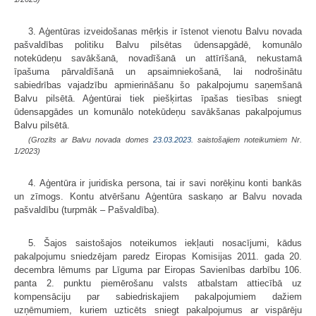
3. Aģentūras izveidošanas mērķis ir īstenot vienotu Balvu novada
pašvaldības politiku Balvu pilsētas ūdensapgādē, komunālo
notekūdeņu savākšanā, novadīšanā un attīrīšanā, nekustamā
īpašuma pārvaldīšanā un apsaimniekošanā, lai nodrošinātu
sabiedrības vajadzību apmierināšanu šo pakalpojumu saņemšanā
Balvu pilsētā. Aģentūrai tiek piešķirtas īpašas tiesības sniegt
ūdensapgādes un komunālo notekūdeņu savākšanas pakalpojumus
Balvu pilsētā.
(Grozīts ar Balvu novada domes
23.03.2023.
saistošajiem noteikumiem Nr.
1/2023)
4. Aģentūra ir juridiska persona, tai ir savi norēķinu konti bankās
un zīmogs. Kontu atvēršanu Aģentūra saskaņo ar Balvu novada
pašvaldību (turpmāk – Pašvaldība).
5. Šajos saistošajos noteikumos iekļauti nosacījumi, kādus
pakalpojumu sniedzējam paredz Eiropas Komisijas 2011. gada 20.
decembra lēmums par Līguma par Eiropas Savienības darbību 106.
panta 2. punktu piemērošanu valsts atbalstam attiecībā uz
kompensāciju par sabiedriskajiem pakalpojumiem dažiem
uzņēmumiem, kuriem uzticēts sniegt pakalpojumus ar vispārēju