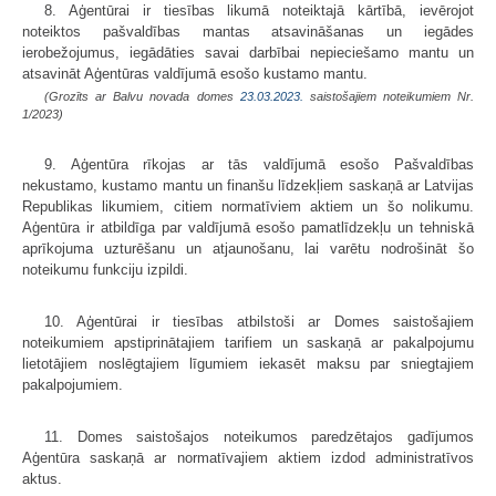
8. Aģentūrai ir tiesības likumā noteiktajā kārtībā, ievērojot
noteiktos pašvaldības mantas atsavināšanas un iegādes
ierobežojumus, iegādāties savai darbībai nepieciešamo mantu un
atsavināt Aģentūras valdījumā esošo kustamo mantu.
(Grozīts ar Balvu novada domes
23.03.2023.
saistošajiem noteikumiem Nr.
1/2023)
9. Aģentūra rīkojas ar tās valdījumā esošo Pašvaldības
nekustamo, kustamo mantu un finanšu līdzekļiem saskaņā ar Latvijas
Republikas likumiem, citiem normatīviem aktiem un šo nolikumu.
Aģentūra ir atbildīga par valdījumā esošo pamatlīdzekļu un tehniskā
aprīkojuma uzturēšanu un atjaunošanu, lai varētu nodrošināt šo
noteikumu funkciju izpildi.
10. Aģentūrai ir tiesības atbilstoši ar Domes saistošajiem
noteikumiem apstiprinātajiem tarifiem un saskaņā ar pakalpojumu
lietotājiem noslēgtajiem līgumiem iekasēt maksu par sniegtajiem
pakalpojumiem.
11. Domes saistošajos noteikumos paredzētajos gadījumos
Aģentūra saskaņā ar normatīvajiem aktiem izdod administratīvos
aktus.