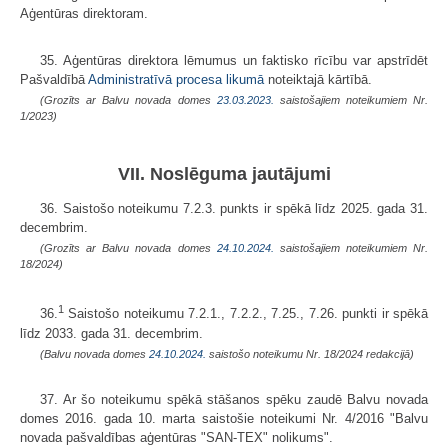
Aģentūras direktoram.
35. Aģentūras direktora lēmumus un faktisko rīcību var apstrīdēt
Pašvaldībā
Administratīvā procesa likumā
noteiktajā kārtībā.
(Grozīts ar Balvu novada domes
23.03.2023.
saistošajiem noteikumiem Nr.
1/2023)
VII. Noslēguma jautājumi
36. Saistošo noteikumu 7.2.3. punkts ir spēkā līdz 2025. gada 31.
decembrim.
(Grozīts ar Balvu novada domes
24.10.2024.
saistošajiem noteikumiem Nr.
18/2024)
1
36.
Saistošo noteikumu 7.2.1., 7.2.2., 7.25., 7.26. punkti ir spēkā
līdz 2033. gada 31. decembrim.
(Balvu novada domes
24.10.2024.
saistošo noteikumu Nr. 18/2024 redakcijā)
37. Ar šo noteikumu spēkā stāšanos spēku zaudē Balvu novada
domes 2016. gada 10. marta saistošie noteikumi Nr. 4/2016 "Balvu
novada pašvaldības aģentūras "SAN-TEX" nolikums".