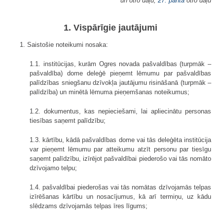
un otro daļu,
27. panta
otro daļu
1. Vispārīgie jautājumi
1. Saistošie noteikumi nosaka:
1.1. institūcijas, kurām Ogres novada pašvaldības (turpmāk –
pašvaldība) dome deleģē pieņemt lēmumu par pašvaldības
palīdzības sniegšanu dzīvokļa jautājumu risināšanā (turpmāk –
palīdzība) un minētā lēmuma pieņemšanas noteikumus;
1.2. dokumentus, kas nepieciešami, lai apliecinātu personas
tiesības saņemt palīdzību;
1.3. kārtību, kādā pašvaldības dome vai tās deleģēta institūcija
var pieņemt lēmumu par atteikumu atzīt personu par tiesīgu
saņemt palīdzību, izīrējot pašvaldībai piederošo vai tās nomāto
dzīvojamo telpu;
1.4. pašvaldībai piederošas vai tās nomātas dzīvojamās telpas
izīrēšanas kārtību un nosacījumus, kā arī termiņu, uz kādu
slēdzams dzīvojamās telpas īres līgums;