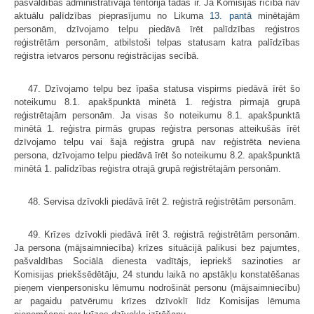
pašvaldības administratīvajā teritorijā tādas ir. Ja Komisijas rīcībā nav
aktuālu palīdzības pieprasījumu no Likuma
13. pantā
minētajām
personām, dzīvojamo telpu piedāvā īrēt palīdzības reģistros
reģistrētām personām, atbilstoši telpas statusam katra palīdzības
reģistra ietvaros personu reģistrācijas secībā.
47. Dzīvojamo telpu bez īpaša statusa vispirms piedāvā īrēt šo
noteikumu 8.1. apakšpunktā minētā 1. reģistra pirmajā grupā
reģistrētajām personām. Ja visas šo noteikumu 8.1. apakšpunktā
minētā 1. reģistra pirmās grupas reģistra personas atteikušās īrēt
dzīvojamo telpu vai šajā reģistra grupā nav reģistrēta neviena
persona, dzīvojamo telpu piedāvā īrēt šo noteikumu 8.2. apakšpunktā
minētā 1. palīdzības reģistra otrajā grupā reģistrētajām personām.
48. Servisa dzīvokli piedāvā īrēt 2. reģistrā reģistrētām personām.
49. Krīzes dzīvokli piedāvā īrēt 3. reģistrā reģistrētām personām.
Ja persona (mājsaimniecība) krīzes situācijā palikusi bez pajumtes,
pašvaldības Sociālā dienesta vadītājs, iepriekš sazinoties ar
Komisijas priekšsēdētāju, 24 stundu laikā no apstākļu konstatēšanas
pieņem vienpersonisku lēmumu nodrošināt personu (mājsaimniecību)
ar pagaidu patvērumu krīzes dzīvoklī līdz Komisijas lēmuma