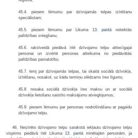
45.4. pieņem lēmumu par dzīvojamās telpas izīrēšanu
speciālistam;
45.5. pieņem lēmumu par Likuma
13. pantā
noteiktās
palīdzības sniegšanu;
45.6. rakstveidā piedāvā īrēt dzīvojamo telpu attiecīgajai
personai un izvērtē personas atteikuma no piedāvātās
palīdzības pamatotību;
45.7. lemj par dzīvojamās telpas, tai skaitā sociālā dzīvokļa,
izīrēšanu, nosakot, uz kādu termiņu slēdzams īres līgums;
45.8. nosaka sociālā dzīvokļa īres maksu un ar sociālā
dzīvokļa lietošanu saistīto maksājumu atvieglojumus;
45.9. pieņem lēmumu par personas nodrošināšanu ar pagaidu
dzīvojamo telpu.
46. Neizīrēto dzīvojamo telpu sarakstā iekļautu dzīvojamo telpu
vispirms piedāvā īrēt Likuma
13. pantā
minētajām personām, ja