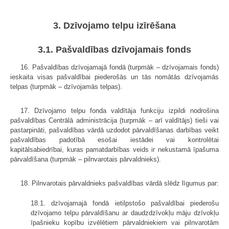
3. Dzīvojamo telpu izīrēšana
3.1. Pašvaldības dzīvojamais fonds
16. Pašvaldības dzīvojamajā fondā (turpmāk – dzīvojamais fonds)
ieskaita visas pašvaldībai piederošās un tās nomātās dzīvojamās
telpas (turpmāk – dzīvojamās telpas).
17. Dzīvojamo telpu fonda valdītāja funkciju izpildi nodrošina
pašvaldības Centrālā administrācija (turpmāk – arī valdītājs) tieši vai
pastarpināti, pašvaldības vārdā uzdodot pārvaldīšanas darbības veikt
pašvaldības padotībā esošai iestādei vai kontrolētai
kapitālsabiedrībai, kuras pamatdarbības veids ir nekustamā īpašuma
pārvaldīšana (turpmāk – pilnvarotais pārvaldnieks).
18. Pilnvarotais pārvaldnieks pašvaldības vārdā slēdz līgumus par:
18.1. dzīvojamajā fondā ietilpstošo pašvaldībai piederošu
dzīvojamo telpu pārvaldīšanu ar daudzdzīvokļu māju dzīvokļu
īpašnieku kopību izvēlētiem pārvaldniekiem vai pilnvarotām