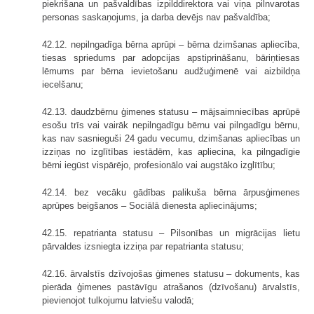
piekrišana un pašvaldības izpilddirektora vai viņa pilnvarotas
personas saskaņojums, ja darba devējs nav pašvaldība;
42.12. nepilngadīga bērna aprūpi – bērna dzimšanas apliecība,
tiesas spriedums par adopcijas apstiprināšanu, bāriņtiesas
lēmums par bērna ievietošanu audžuģimenē vai aizbildņa
iecelšanu;
42.13. daudzbērnu ģimenes statusu – mājsaimniecības aprūpē
esošu trīs vai vairāk nepilngadīgu bērnu vai pilngadīgu bērnu,
kas nav sasnieguši 24 gadu vecumu, dzimšanas apliecības un
izziņas no izglītības iestādēm, kas apliecina, ka pilngadīgie
bērni iegūst vispārējo, profesionālo vai augstāko izglītību;
42.14. bez vecāku gādības palikuša bērna ārpusģimenes
aprūpes beigšanos – Sociālā dienesta apliecinājums;
42.15. repatrianta statusu – Pilsonības un migrācijas lietu
pārvaldes izsniegta izziņa par repatrianta statusu;
42.16. ārvalstīs dzīvojošas ģimenes statusu – dokuments, kas
pierāda ģimenes pastāvīgu atrašanos (dzīvošanu) ārvalstīs,
pievienojot tulkojumu latviešu valodā;