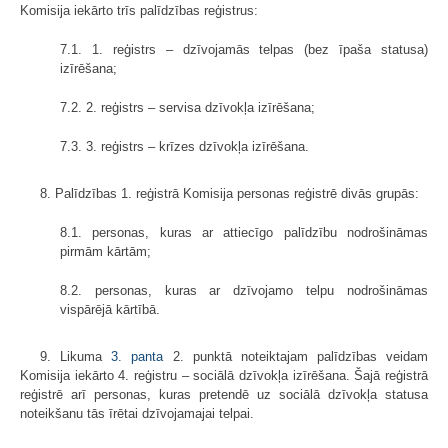
Komisija iekārto trīs palīdzības reģistrus:
7.1. 1. reģistrs – dzīvojamās telpas (bez īpaša statusa)
izīrēšana;
7.2. 2. reģistrs – servisa dzīvokļa izīrēšana;
7.3. 3. reģistrs – krīzes dzīvokļa izīrēšana.
8. Palīdzības 1. reģistrā Komisija personas reģistrē divās grupās:
8.1. personas, kuras ar attiecīgo palīdzību nodrošināmas
pirmām kārtām;
8.2. personas, kuras ar dzīvojamo telpu nodrošināmas
vispārējā kārtībā.
9. Likuma
3. panta
2. punktā noteiktajam palīdzības veidam
Komisija iekārto 4. reģistru – sociālā dzīvokļa izīrēšana. Šajā reģistrā
reģistrē arī personas, kuras pretendē uz sociālā dzīvokļa statusa
noteikšanu tās īrētai dzīvojamajai telpai.