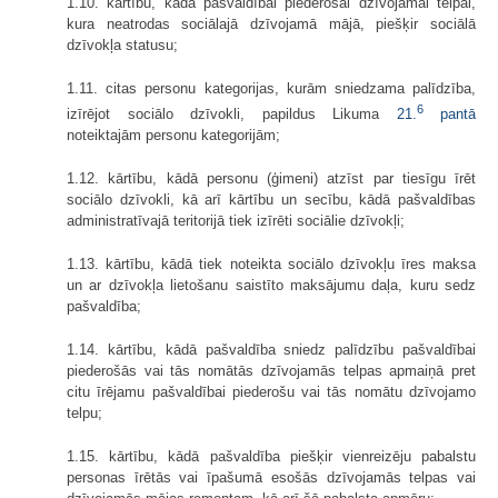
1.10. kārtību, kādā pašvaldībai piederošai dzīvojamai telpai,
kura neatrodas sociālajā dzīvojamā mājā, piešķir sociālā
dzīvokļa statusu;
1.11. citas personu kategorijas, kurām sniedzama palīdzība,
6
izīrējot sociālo dzīvokli, papildus Likuma
21.
pantā
noteiktajām personu kategorijām;
1.12. kārtību, kādā personu (ģimeni) atzīst par tiesīgu īrēt
sociālo dzīvokli, kā arī kārtību un secību, kādā pašvaldības
administratīvajā teritorijā tiek izīrēti sociālie dzīvokļi;
1.13. kārtību, kādā tiek noteikta sociālo dzīvokļu īres maksa
un ar dzīvokļa lietošanu saistīto maksājumu daļa, kuru sedz
pašvaldība;
1.14. kārtību, kādā pašvaldība sniedz palīdzību pašvaldībai
piederošās vai tās nomātās dzīvojamās telpas apmaiņā pret
citu īrējamu pašvaldībai piederošu vai tās nomātu dzīvojamo
telpu;
1.15. kārtību, kādā pašvaldība piešķir vienreizēju pabalstu
personas īrētās vai īpašumā esošās dzīvojamās telpas vai