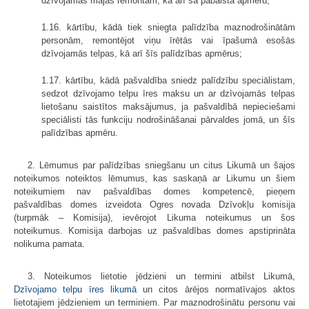
dzīvojamās mājas remontam, kā arī šā pabalsta apmēru;
1.16. kārtību, kādā tiek sniegta palīdzība maznodrošinātām
personām, remontējot viņu īrētās vai īpašumā esošās
dzīvojamās telpas, kā arī šīs palīdzības apmērus;
1.17. kārtību, kādā pašvaldība sniedz palīdzību speciālistam,
sedzot dzīvojamo telpu īres maksu un ar dzīvojamās telpas
lietošanu saistītos maksājumus, ja pašvaldībā nepieciešami
speciālisti tās funkciju nodrošināšanai pārvaldes jomā, un šīs
palīdzības apmēru.
2. Lēmumus par palīdzības sniegšanu un citus Likumā un šajos
noteikumos noteiktos lēmumus, kas saskaņā ar Likumu un šiem
noteikumiem nav pašvaldības domes kompetencē, pieņem
pašvaldības domes izveidota Ogres novada Dzīvokļu komisija
(turpmāk – Komisija), ievērojot Likuma noteikumus un šos
noteikumus. Komisija darbojas uz pašvaldības domes apstiprināta
nolikuma pamata.
3. Noteikumos lietotie jēdzieni un termini atbilst Likumā,
Dzīvojamo telpu īres likumā
un citos ārējos normatīvajos aktos
lietotajiem jēdzieniem un terminiem. Par maznodrošinātu personu vai