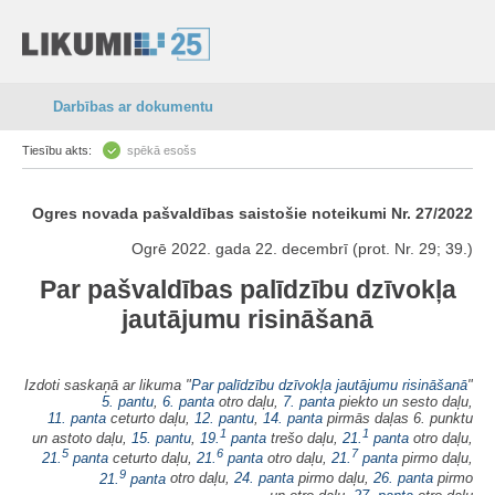
Darbības ar dokumentu
Tiesību akts:
spēkā esošs
Ogres novada pašvaldības saistošie noteikumi Nr. 27/2022
Ogrē 2022. gada 22. decembrī (prot. Nr. 29; 39.)
Par pašvaldības palīdzību dzīvokļa
jautājumu risināšanā
Izdoti saskaņā ar likuma "
Par palīdzību dzīvokļa jautājumu risināšanā
"
5. pantu
,
6. panta
otro daļu,
7. panta
piekto un sesto daļu,
11. panta
ceturto daļu,
12. pantu
,
14. panta
pirmās daļas 6. punktu
1
1
un astoto daļu,
15. pantu
,
19.
panta
trešo daļu,
21.
panta
otro daļu,
5
6
7
21.
panta
ceturto daļu,
21.
panta
otro daļu,
21.
panta
pirmo daļu,
9
21.
panta
otro daļu,
24. panta
pirmo daļu,
26. panta
pirmo