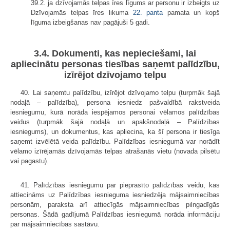
39.2. ja dzīvojamās telpas īres līgums ar personu ir izbeigts uz
Dzīvojamās telpas īres likuma
22. panta
pamata un kopš
līguma izbeigšanas nav pagājuši 5 gadi.
3.4. Dokumenti, kas nepieciešami, lai
apliecinātu personas tiesības saņemt palīdzību,
izīrējot dzīvojamo telpu
40. Lai saņemtu palīdzību, izīrējot dzīvojamo telpu (turpmāk šajā
nodaļā – palīdzība), persona iesniedz pašvaldībā rakstveida
iesniegumu, kurā norāda iespējamos personai vēlamos palīdzības
veidus (turpmāk šajā nodaļā un apakšnodaļā – Palīdzības
iesniegums), un dokumentus, kas apliecina, ka šī persona ir tiesīga
saņemt izvēlētā veida palīdzību. Palīdzības iesniegumā var norādīt
vēlamo izīrējamās dzīvojamās telpas atrašanās vietu (novada pilsētu
vai pagastu).
41. Palīdzības iesniegumu par pieprasīto palīdzības veidu, kas
attiecināms uz Palīdzības iesnieguma iesniedzēja mājsaimniecības
personām, paraksta arī attiecīgās mājsaimniecības pilngadīgās
personas. Šādā gadījumā Palīdzības iesniegumā norāda informāciju
par mājsaimniecības sastāvu.