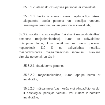
35.3.1.2. atsevišķi dzīvojošas personas ar invaliditāti;
35.3.1.3. kurās ir vismaz viens nepilngadīgs bērns,
aizgādnībā esoša persona vai pensijas vecumu
sasniegusi persona, vai arī persona ar invaliditāti;
35.3.2. sociāli mazaizsargātas (tai skaitā maznodrošinātas)
personas (mājsaimniecības), kuras īrē pašvaldības
dzīvojamo telpu, kuru ienākumi uz vienu personu
nepārsniedz 110 % no pašvaldības noteiktā
maznodrošinātas mājsaimniecības ienākumu sliekšņa
pirmajai personai, un tās ir:
35.3.2.1. daudzbērnu ģimenes;
35.3.2.2. mājsaimniecības, kuras aprūpē bērnu ar
invaliditāti;
35.3.2.3. mājsaimniecības, kurās visi pilngadīgie locekļi
ir sasnieguši pensijas vecumu vai kuriem ir noteikta
invaliditāte;