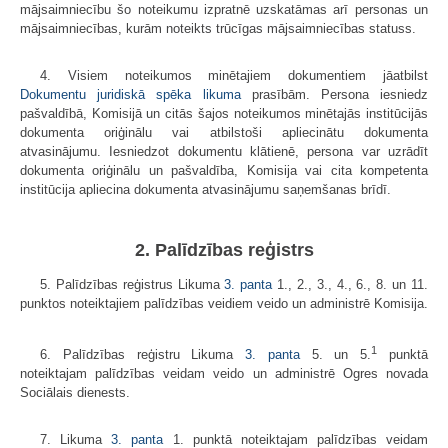
mājsaimniecību šo noteikumu izpratnē uzskatāmas arī personas un
mājsaimniecības, kurām noteikts trūcīgas mājsaimniecības statuss.
4. Visiem noteikumos minētajiem dokumentiem jāatbilst
Dokumentu juridiskā spēka likuma
prasībām. Persona iesniedz
pašvaldībā, Komisijā un citās šajos noteikumos minētajās institūcijās
dokumenta oriģinālu vai atbilstoši apliecinātu dokumenta
atvasinājumu. Iesniedzot dokumentu klātienē, persona var uzrādīt
dokumenta oriģinālu un pašvaldība, Komisija vai cita kompetenta
institūcija apliecina dokumenta atvasinājumu saņemšanas brīdī.
2. Palīdzības reģistrs
5. Palīdzības reģistrus Likuma
3. panta
1., 2., 3., 4., 6., 8. un 11.
punktos noteiktajiem palīdzības veidiem veido un administrē Komisija.
1
6. Palīdzības reģistru Likuma
3. panta
5. un 5.
punktā
noteiktajam palīdzības veidam veido un administrē Ogres novada
Sociālais dienests.
7. Likuma
3. panta
1. punktā noteiktajam palīdzības veidam