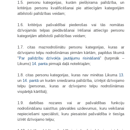
1.5. personu kategorijas, kurām piešķirama palīdzība, un
kritērijus personu kvalificēšanai pie attiecīgām kategorijām
atbilstoši palīdzības veidam;
1.6. kritērijus pašvaldībai piederošas vai tās nomātas
dzīvojamās telpas piedāvāšanai īrēšanai attiecīgo personu
kategorijām atbilstoši palīdzības veidam;
1.7. citas maznodrošinātu personu kategorijas, kuras ar
dzīvojamo telpu nodrošināmas pirmām kārtām, papildus likumā
"
Par palīdzību dzīvokļa jautājumu risināšanā
" (turpmāk –
Likums)
14. panta
pirmajā daļā noteiktajām;
1.8. citas personu kategorijas, kuras nav minētas Likuma
13.
un
14. pantā
un kurām sniedzama palīdzība, izīrējot dzīvojamo
telpu (personas, kuras ar dzīvojamo telpu nodrošināmas
vispārējā kārtībā);
1.9. darbības nozares vai ar pašvaldības funkciju
nodrošināšanu saistītus pārvaldes uzdevumus, kuru veikšanai
nepieciešami speciālisti, kuru piesaistei pašvaldība ir tiesīga
izīrēt dzīvojamo telpu;