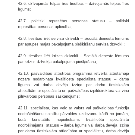
42.6. dzīvojamās telpas īres tiesības – dzīvojamās telpas īres
līgums;
42.7. politiski represētas personas statusu – politiski
represētas personas apliecība;
42.8. tiesības īrēt servisa dzīvokli – Sociālā dienesta lēmums
par aprūpes mājās pakalpojuma piešķiršanu servisa dzīvoklī;
42.9. tiesības īrēt krīzes dzīvokli – Sociālā dienesta lēmums
par krīzes dzīvokļa pakalpojuma piešķiršanu;
42.10. pašvaldības attīstības programmā ietvertā attīstāmajā
nozarē nodarbināta kvalificēta speciālista statusu – darba
līgums vai darba devēja izziņa par darba tiesiskajām
attiecībām ar speciālistu un pašvaldības izpilddirektora vai viņa
pilnvarotas personas saskaņojums;
42.11. speciālista, kas veic ar valsts vai pašvaldības funkciju
nodrošināšanu saistītu pārvaldes uzdevumu kādā no jomām,
kurā konstatēts nepietiekams kvalificētu speciālistu
nodrošinājums, statusu – darba līgums vai darba devēja izziņa
par darba tiesiskajām attiecībām ar speciālistu, darba devēja