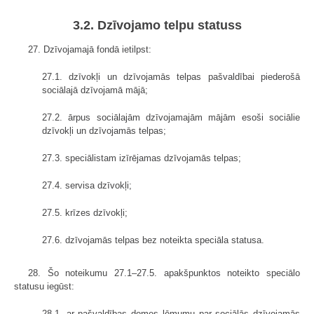
3.2. Dzīvojamo telpu statuss
27. Dzīvojamajā fondā ietilpst:
27.1. dzīvokļi un dzīvojamās telpas pašvaldībai piederošā
sociālajā dzīvojamā mājā;
27.2. ārpus sociālajām dzīvojamajām mājām esoši sociālie
dzīvokļi un dzīvojamās telpas;
27.3. speciālistam izīrējamas dzīvojamās telpas;
27.4. servisa dzīvokļi;
27.5. krīzes dzīvokļi;
27.6. dzīvojamās telpas bez noteikta speciāla statusa.
28. Šo noteikumu 27.1–27.5. apakšpunktos noteikto speciālo
statusu iegūst:
28.1. ar pašvaldības domes lēmumu par sociālās dzīvojamās