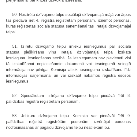
pieņemšanai par krīzes dzīvokļa izīrēšanu.
50. Neizīrētu dzīvojamo telpu sociālajā dzīvojamajā mājā vai ārpus
tās piedāvā īrēt 4. reģistrā reģistrētām personām, izņemot personas,
kuras reģistrētas sociālā statusa saņemšanai tās īrētajai dzīvojamajai
telpai.
51. Izīrētu dzīvojamo telpu īrnieku iesniegumus par sociālā
statusa piešķiršanu viņu īrētajai dzīvojamajai telpai izskata
iesniegumu iesniegšanas secībā. Ja iesniegumam nav pievienoti visi
tā izskatīšanai nepieciešamie dokumenti vai iesniegumā sniegtā
informācija nav pilnīga, Komisija atliek iesnieguma izskatīšanu līdz
informācijas saņemšanai un var izskatīt nākamos reģistrā esošos
iesniegumus.
52. Speciālistam izīrējamo dzīvojamo telpu piedāvā īrēt 8.
palīdzības reģistrā reģistrētām personām.
53. Jebkuru dzīvojamo telpu Komisija var piedāvāt īrēt 9.
palīdzības reģistrā reģistrētām personām, izvērtējot personas
nodrošināšanas ar pagaidu dzīvojamo telpu neatliekamību.