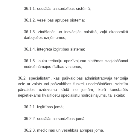
36.1.1. sociālās aizsardzības sistēmā;
36.1.2. veselības aprūpes sistēmā;
36.1.3. zināšanās un inovācijās balstītā, zaļā ekonomikā
darbojošos uzņēmumos;
36.1.4. integrētā izglītības sistēmā;
36.1.5. lauku teritoriju apdzīvojuma sistēmas saglabāšanai
nodrošināmajos rīcības virzienos;
36.2. speciālistam, kas pašvaldības administratīvajā teritorijā
veic ar valsts vai pašvaldības funkciju nodrošināšanu saistītu
pārvaldes uzdevumu kādā no jomām, kurā konstatēts
nepietiekams kvalificētu speciālistu nodrošinājums, tai skaitā:
36.2.1. izglītības jomā;
36.2.2. sociālās aizsardzības jomā;
36.2.3. medicīnas un veselības aprūpes jomā.