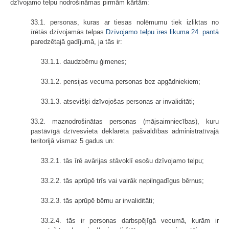
dzīvojamo telpu nodrošināmas pirmām kārtām:
33.1. personas, kuras ar tiesas nolēmumu tiek izliktas no
īrētās dzīvojamās telpas
Dzīvojamo telpu īres likuma
24. pantā
paredzētajā gadījumā, ja tās ir:
33.1.1. daudzbērnu ģimenes;
33.1.2. pensijas vecuma personas bez apgādniekiem;
33.1.3. atsevišķi dzīvojošas personas ar invaliditāti;
33.2. maznodrošinātas personas (mājsaimniecības), kuru
pastāvīgā dzīvesvieta deklarēta pašvaldības administratīvajā
teritorijā vismaz 5 gadus un:
33.2.1. tās īrē avārijas stāvoklī esošu dzīvojamo telpu;
33.2.2. tās aprūpē trīs vai vairāk nepilngadīgus bērnus;
33.2.3. tās aprūpē bērnu ar invaliditāti;
33.2.4. tās ir personas darbspējīgā vecumā, kurām ir