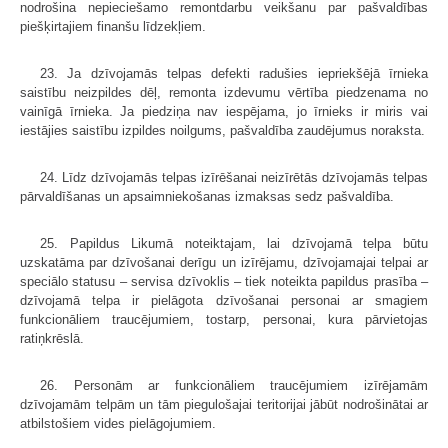
nodrošina nepieciešamo remontdarbu veikšanu par pašvaldības
piešķirtajiem finanšu līdzekļiem.
23. Ja dzīvojamās telpas defekti radušies iepriekšējā īrnieka
saistību neizpildes dēļ, remonta izdevumu vērtība piedzenama no
vainīgā īrnieka. Ja piedziņa nav iespējama, jo īrnieks ir miris vai
iestājies saistību izpildes noilgums, pašvaldība zaudējumus noraksta.
24. Līdz dzīvojamās telpas izīrēšanai neizīrētās dzīvojamās telpas
pārvaldīšanas un apsaimniekošanas izmaksas sedz pašvaldība.
25. Papildus Likumā noteiktajam, lai dzīvojamā telpa būtu
uzskatāma par dzīvošanai derīgu un izīrējamu, dzīvojamajai telpai ar
speciālo statusu – servisa dzīvoklis – tiek noteikta papildus prasība –
dzīvojamā telpa ir pielāgota dzīvošanai personai ar smagiem
funkcionāliem traucējumiem, tostarp, personai, kura pārvietojas
ratiņkrēslā.
26. Personām ar funkcionāliem traucējumiem izīrējamām
dzīvojamām telpām un tām piegulošajai teritorijai jābūt nodrošinātai ar
atbilstošiem vides pielāgojumiem.