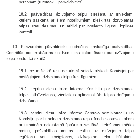
personām (turpmāk – pārvaldnieks);
18.2. pašvaldības dzīvojamo telpu izīrēšanu ar īrniekiem,
kuriem saskaņā ar šiem noteikumiem piešķirtas dzīvojamās
telpas īres tiesības, un atbild par noslēgto līgumu izpildes
kontroli.
19. Pilnvarotais pārvaldnieks nodrošina savlaicīgu pašvaldības
Centrālās administrācijas un Komisijas informēšanu par dzīvojamo
telpu fondu, tai skaitā:
19.1. ne retāk kā reizi ceturksnī sniedz atskaiti Komisijai par
noslēgtajiem dzīvojamo telpu īres līgumiem;
19.2. septiņu dienu laikā informē Komisiju par dzīvojamās
telpas atbrīvošanos, vienlaikus apliecinot šīs telpas derīgumu
dzīvošanai;
19.3. septiņu dienu laikā informē Centrālo administrāciju un
Komisiju par izmaiņām dzīvojamo telpu fonda sastāvā sakarā
ar izmaiņām nekustamā īpašuma sastāvā, lietošanas mērķa
maiņu, pašvaldības nomas tiesību uz dzīvojamo telpu
iegūšanu vai izbeigšanos, dzīvojamo telpu būtiskiem