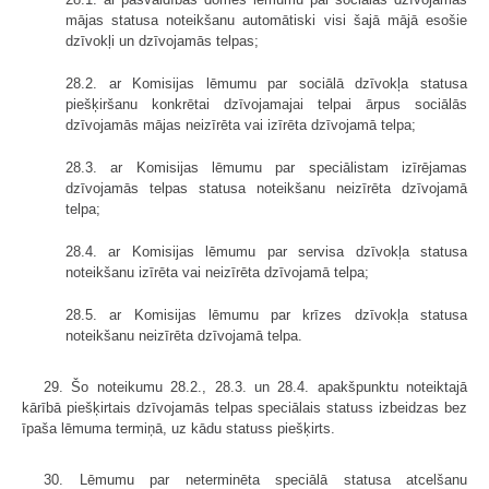
mājas statusa noteikšanu automātiski visi šajā mājā esošie
dzīvokļi un dzīvojamās telpas;
28.2. ar Komisijas lēmumu par sociālā dzīvokļa statusa
piešķiršanu konkrētai dzīvojamajai telpai ārpus sociālās
dzīvojamās mājas neizīrēta vai izīrēta dzīvojamā telpa;
28.3. ar Komisijas lēmumu par speciālistam izīrējamas
dzīvojamās telpas statusa noteikšanu neizīrēta dzīvojamā
telpa;
28.4. ar Komisijas lēmumu par servisa dzīvokļa statusa
noteikšanu izīrēta vai neizīrēta dzīvojamā telpa;
28.5. ar Komisijas lēmumu par krīzes dzīvokļa statusa
noteikšanu neizīrēta dzīvojamā telpa.
29. Šo noteikumu 28.2., 28.3. un 28.4. apakšpunktu noteiktajā
kārībā piešķirtais dzīvojamās telpas speciālais statuss izbeidzas bez
īpaša lēmuma termiņā, uz kādu statuss piešķirts.
30. Lēmumu par neterminēta speciālā statusa atcelšanu