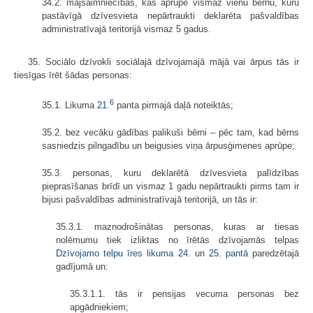
34.2. mājsaimniecības, kas aprūpē vismaz vienu bērnu, kuru
pastāvīgā dzīvesvieta nepārtraukti deklarēta pašvaldības
administratīvajā teritorijā vismaz 5 gadus.
35. Sociālo dzīvokli sociālajā dzīvojamajā mājā vai ārpus tās ir
tiesīgas īrēt šādas personas:
6
35.1. Likuma
21.
panta pirmajā daļā noteiktās;
35.2. bez vecāku gādības palikuši bērni – pēc tam, kad bērns
sasniedzis pilngadību un beigusies viņa ārpusģimenes aprūpe;
35.3. personas, kuru deklarētā dzīvesvieta palīdzības
pieprasīšanas brīdī un vismaz 1 gadu nepārtraukti pirms tam ir
bijusi pašvaldības administratīvajā teritorijā, un tās ir:
35.3.1. maznodrošinātas personas, kuras ar tiesas
nolēmumu tiek izliktas no īrētās dzīvojamās telpas
Dzīvojamo telpu īres likuma
24.
un
25. pantā
paredzētajā
gadījumā un:
35.3.1.1. tās ir pensijas vecuma personas bez
apgādniekiem;