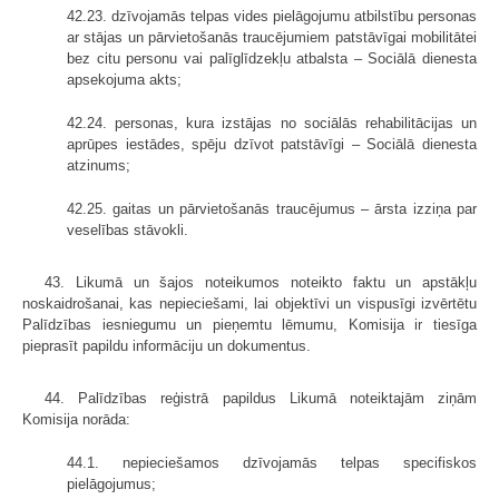
42.23. dzīvojamās telpas vides pielāgojumu atbilstību personas
ar stājas un pārvietošanās traucējumiem patstāvīgai mobilitātei
bez citu personu vai palīglīdzekļu atbalsta – Sociālā dienesta
apsekojuma akts;
42.24. personas, kura izstājas no sociālās rehabilitācijas un
aprūpes iestādes, spēju dzīvot patstāvīgi – Sociālā dienesta
atzinums;
42.25. gaitas un pārvietošanās traucējumus – ārsta izziņa par
veselības stāvokli.
43. Likumā un šajos noteikumos noteikto faktu un apstākļu
noskaidrošanai, kas nepieciešami, lai objektīvi un vispusīgi izvērtētu
Palīdzības iesniegumu un pieņemtu lēmumu, Komisija ir tiesīga
pieprasīt papildu informāciju un dokumentus.
44. Palīdzības reģistrā papildus Likumā noteiktajām ziņām
Komisija norāda:
44.1. nepieciešamos dzīvojamās telpas specifiskos
pielāgojumus;