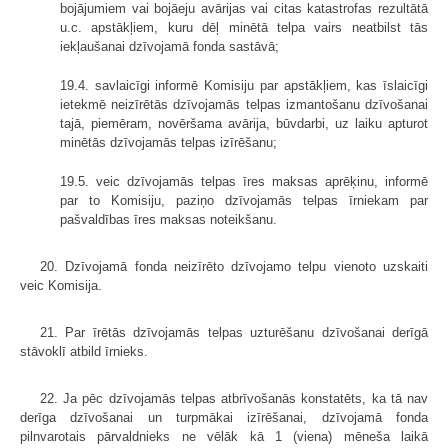
bojājumiem vai bojāeju avārijas vai citas katastrofas rezultātā
u.c. apstākļiem, kuru dēļ minētā telpa vairs neatbilst tās
iekļaušanai dzīvojamā fonda sastāvā;
19.4. savlaicīgi informē Komisiju par apstākļiem, kas īslaicīgi
ietekmē neizīrētās dzīvojamās telpas izmantošanu dzīvošanai
tajā, piemēram, novēršama avārija, būvdarbi, uz laiku apturot
minētās dzīvojamās telpas izīrēšanu;
19.5. veic dzīvojamās telpas īres maksas aprēķinu, informē
par to Komisiju, paziņo dzīvojamās telpas īrniekam par
pašvaldības īres maksas noteikšanu.
20. Dzīvojamā fonda neizīrēto dzīvojamo telpu vienoto uzskaiti
veic Komisija.
21. Par īrētās dzīvojamās telpas uzturēšanu dzīvošanai derīgā
stāvoklī atbild īrnieks.
22. Ja pēc dzīvojamās telpas atbrīvošanās konstatēts, ka tā nav
derīga dzīvošanai un turpmākai izīrēšanai, dzīvojamā fonda
pilnvarotais pārvaldnieks ne vēlāk kā 1 (viena) mēneša laikā