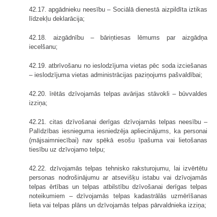
42.17. apgādnieku neesību – Sociālā dienestā aizpildīta iztikas
līdzekļu deklarācija;
42.18. aizgādnību – bāriņtiesas lēmums par aizgādņa
iecelšanu;
42.19. atbrīvošanu no ieslodzījuma vietas pēc soda izciešanas
– ieslodzījuma vietas administrācijas paziņojums pašvaldībai;
42.20. īrētās dzīvojamās telpas avārijas stāvokli – būvvaldes
izziņa;
42.21. citas dzīvošanai derīgas dzīvojamās telpas neesību –
Palīdzības iesnieguma iesniedzēja apliecinājums, ka personai
(mājsaimniecībai) nav spēkā esošu īpašuma vai lietošanas
tiesību uz dzīvojamo telpu;
42.22. dzīvojamās telpas tehnisko raksturojumu, lai izvērtētu
personas nodrošinājumu ar atsevišķu istabu vai dzīvojamās
telpas ērtības un telpas atbilstību dzīvošanai derīgas telpas
noteikumiem – dzīvojamās telpas kadastrālās uzmērīšanas
lieta vai telpas plāns un dzīvojamās telpas pārvaldnieka izziņa;