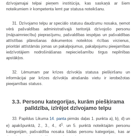
dzīvojamajai telpai pieņem institūcija, kas saskaņā ar šiem
noteikumiem ir kompetenta lemt par statusa noteikšanu.
31. Dzīvojamo telpu ar speciālo statusu daudzumu nosaka, ņemot
vērā pašvaldības administratīvajā teritorijā dzīvojošo personu
(mājsaimniecību) pieprasījumu, pašvaldības iespējas un pašvaldības
attīstības plānošanas dokumentos noteiktos rīcības virzienus,
prioritāri attīstāmās jomas un pakalpojumus, pakalpojumu pieejamības
iedzīvotājiem nodrošināšanas nepieciešamību tirgus nepilnības
apstākļos.
32. Lēmumam par krīzes dzīvokļa statusa piešķiršanu un
informācijai par krīzes dzīvokļa atrašanās vietu ir ierobežotas
pieejamības statuss.
3.3. Personu kategorijas, kurām piešķirama
palīdzība, izīrējot dzīvojamo telpu
33. Papildus Likuma
14. panta
pirmās daļas 1. punkta a), b), d) un
1
e) apakšpunktā, 2., 3., 4., 4
. un 5. punktā noteiktajām personu
kategorijām, pašvaldība nosaka šādas personu kategorijas, kas ar