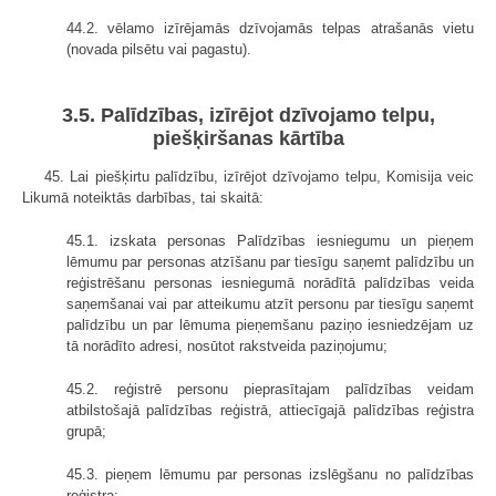
44.2. vēlamo izīrējamās dzīvojamās telpas atrašanās vietu
(novada pilsētu vai pagastu).
3.5. Palīdzības, izīrējot dzīvojamo telpu,
piešķiršanas kārtība
45. Lai piešķirtu palīdzību, izīrējot dzīvojamo telpu, Komisija veic
Likumā noteiktās darbības, tai skaitā:
45.1. izskata personas Palīdzības iesniegumu un pieņem
lēmumu par personas atzīšanu par tiesīgu saņemt palīdzību un
reģistrēšanu personas iesniegumā norādītā palīdzības veida
saņemšanai vai par atteikumu atzīt personu par tiesīgu saņemt
palīdzību un par lēmuma pieņemšanu paziņo iesniedzējam uz
tā norādīto adresi, nosūtot rakstveida paziņojumu;
45.2. reģistrē personu pieprasītajam palīdzības veidam
atbilstošajā palīdzības reģistrā, attiecīgajā palīdzības reģistra
grupā;
45.3. pieņem lēmumu par personas izslēgšanu no palīdzības
reģistra;