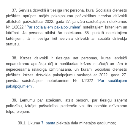
37. Servisa dzīvokli ir tiesīga īrēt persona, kurai Sociālais dienests
piešķīris aprūpes mājās pakalpojumu pašvaldības servisa dzīvoklī
atbilstoši pašvaldības 2022. gada 27. janvāra saistošajos noteikumos
Nr. 1/2022 "
Par sociālajiem pakalpojumiem
" noteiktajiem kritērijiem un
kārtībai. Ja persona atbilst šo noteikumu 35. punktā noteiktajiem
kritērijiem, tā ir tiesīga īrēt servisa dzīvokli ar sociālā dzīvokļa
statusu.
38. Krīzes dzīvokli ir tiesīgas īrēt personas, kuras iepriekš
neparedzamu apstākļu dēļ ir nonākušas krīzes situācijā un tām ir
nepieciešama īslaicīga izmitināšana, un kurām Sociālais dienests
piešķīris krīzes dzīvokļa pakalpojumu saskaņā ar 2022. gada 27.
janvāra saistošajiem noteikumiem Nr. 1/2022 "
Par sociālajiem
pakalpojumiem
".
39. Lēmumu par atteikumu atzīt personu par tiesīgu saņemt
palīdzību, izīrējot pašvaldībai piederošo vai tās nomāto dzīvojamo
telpu, pieņem:
39.1. Likuma
7. panta
piektajā daļā minētajos gadījumos;