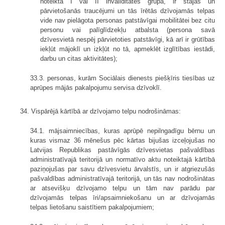
noteikta I vai II invaliditātes grupa, ir stājas un
pārvietošanās traucējumi un tās īrētās dzīvojamās telpas
vide nav pielāgota personas patstāvīgai mobilitātei bez citu
personu vai palīglīdzekļu atbalsta (persona savā
dzīvesvietā nespēj pārvietoties patstāvīgi, kā arī ir grūtības
iekļūt mājoklī un izkļūt no tā, apmeklēt izglītības iestādi,
darbu un citas aktivitātes);
33.3. personas, kurām Sociālais dienests piešķīris tiesības uz
aprūpes mājās pakalpojumu servisa dzīvoklī.
34. Vispārējā kārtībā ar dzīvojamo telpu nodrošināmas:
34.1. mājsaimniecības, kuras aprūpē nepilngadīgu bērnu un
kuras vismaz 36 mēnešus pēc kārtas bijušas izceļojušas no
Latvijas Republikas pastāvīgās dzīvesvietas pašvaldības
administratīvajā teritorijā un normatīvo aktu noteiktajā kārtībā
paziņojušas par savu dzīvesvietu ārvalstīs, un ir atgriezušās
pašvaldības administratīvajā teritorijā, un tās nav nodrošinātas
ar atsevišķu dzīvojamo telpu un tām nav parādu par
dzīvojamās telpas īri/apsaimniekošanu un ar dzīvojamās
telpas lietošanu saistītiem pakalpojumiem;