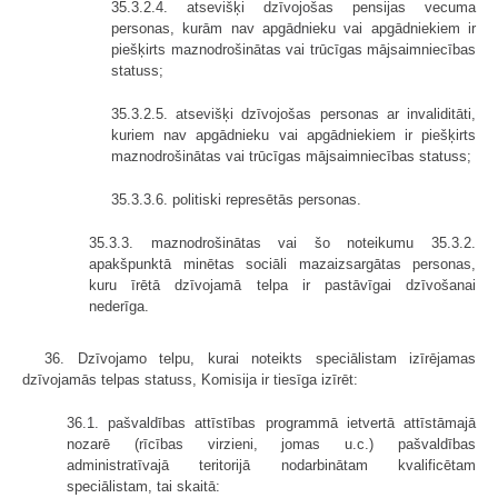
35.3.2.4. atsevišķi dzīvojošas pensijas vecuma
personas, kurām nav apgādnieku vai apgādniekiem ir
piešķirts maznodrošinātas vai trūcīgas mājsaimniecības
statuss;
35.3.2.5. atsevišķi dzīvojošas personas ar invaliditāti,
kuriem nav apgādnieku vai apgādniekiem ir piešķirts
maznodrošinātas vai trūcīgas mājsaimniecības statuss;
35.3.3.6. politiski represētās personas.
35.3.3. maznodrošinātas vai šo noteikumu 35.3.2.
apakšpunktā minētas sociāli mazaizsargātas personas,
kuru īrētā dzīvojamā telpa ir pastāvīgai dzīvošanai
nederīga.
36. Dzīvojamo telpu, kurai noteikts speciālistam izīrējamas
dzīvojamās telpas statuss, Komisija ir tiesīga izīrēt:
36.1. pašvaldības attīstības programmā ietvertā attīstāmajā
nozarē (rīcības virzieni, jomas u.c.) pašvaldības
administratīvajā teritorijā nodarbinātam kvalificētam
speciālistam, tai skaitā: