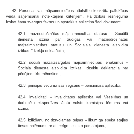
42. Personas vai mājsaimniecības atbilstību konkrēta palīdzības
veida saņemšanai noteiktajiem kritērijiem, Palīdzības iesnieguma
izskatīšanā svarīgus faktus un apstākļus apliecina šādi dokumenti:
42.1. maznodrošinātas mājsaimniecības statusu – Sociālā
dienesta izziņa par trūcīgas vai maznodrošinātas
mājsaimniecības statusu un Sociālajā dienestā aizpildīta
iztikas līdzekļu deklarācija;
42.2. sociāli mazaizsargātas mājsaimniecības ienākumus –
Sociālā dienestā aizpildīta iztikas līdzekļu deklarācija par
pēdējiem trīs mēnešiem;
42.3. pensijas vecuma sasniegšanu – pensionāra apliecība;
42.4. invaliditāti – invaliditātes apliecība vai Veselības un
darbspēju ekspertīzes ārstu valsts komisijas lēmums vai
izziņa;
42.5. izlikšanu no dzīvojamās telpas – likumīgā spēkā stājies
tiesas nolēmums ar attiecīgo tiesisko pamatojumu;