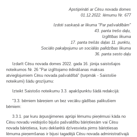
Apstiprināti ar Cēsu novada domes
01.12.2022. lēmumu Nr. 677
Izdoti saskaņā ar likuma "Par pašvaldībām"
43. panta trešo daļu,
Izglītības likuma
17. panta trešās daļas 11. punktu,
Sociālo pakalpojumu un sociālās palīdzības likuma
36. panta sesto daļu
Izdarīt Cēsu novada domes 2022. gada 16. jūnija saistošajos
noteikumos Nr. 26 "Par izglītojamo ēdināšanas maksas
atvieglojumiem Cēsu novada pašvaldībā" (turpmāk - Saistošie
noteikumi) šādu grozījumu:
Izteikt Saistošo noteikumu 3.3. apakšpunktu šādā redakcijā:
"3.3. bērniem bāreņiem un bez vecāku gādības palikušiem
bērniem:
3.3.1. par kuru ārpusģimenes aprūpi lēmumu pieņēmusi kāda no
Cēsu novadu veidojošo bijušo pašvaldību bāriņtiesām vai Cēsu
novada bāriņtiesa, kuru deklarētā dzīvesvieta pirms bāriņtiesas
lēmuma pieņemšanas ir bijusi tagadējā Cēsu novada administratīvajā