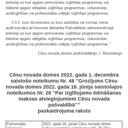
teritorijā un kuri apgūst pirmsskolas izglītības programmas vai
klātienē apgūst obligātās izglītības programmas, vidusskolas,
arodizglītības vai profesionālās vidējās izglītības programmas;
3.3.2. kuru dzīvesvieta un kuru aizbildņa vai vismaz viena
audžuvecāka dzīvesvieta deklarēta Pašvaldības administratīvajā
teritorijā un kuri apgūst pirmsskolas izglītības programmas vai
klātienē apgūst obligātās izglītības programmas, vidusskolas,
arodizglītības vai profesionālās vidējās izglītības programmas.".
Cēsu novada domes priekšsēdētājs
J. Rozenbergs
Cēsu novada domes 2022. gada 1. decembra
saistošo noteikumu Nr. 48 "Grozījums Cēsu
novada domes 2022. gada 16. jūnija saistošajos
noteikumos Nr. 26 "Par izglītojamo ēdināšanas
maksas atvieglojumiem Cēsu novada
pašvaldībā""
paskaidrojuma raksts
Pašreizējās
2022. gada 16. jūnijā Cēsu novada dome