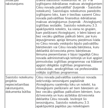
situācijas
izdeva saistošos noteikumus Nr. 26 "Par
raksturojums
izglītojamo ēdināšanas maksas atvieglojumiem
Cēsu novada pašvaldībā" (turpmāk - Saistošie
noteikumi). Saistošajos noteikumos paredzēts
izglītojamo loks, kam ir tiesības saņemt Cēsu
novada pašvaldības finansētus ēdināšanas
maksas atvieglojumus (turpmāk - Atvieglojumi)
izglītības iestādēs. Saistošo noteikumu 3.3.
apakšpunktā noteikts, ka viena no grupām,
kam piešķirami Atvieglojumi, ir bērni bāreņi un
bez vecāku gādības palikuši bērni, par kuru
ārpusģimenes aprūpi lēmumu pieņēmusi kāda
no Cēsu novadu veidojošo bijušo pašvaldību
bāriņtiesām vai Cēsu novada bāriņtiesa, kuru
deklarētā dzīvesvieta pirms bāriņtiesas
lēmuma pieņemšanas ir bijusi tagadējā Cēsu
novada administratīvajā teritorijā un kuri apgūst
pirmsskolas izglītības programmas vai klātienē
apgūst obligātās izglītības programmas,
vidusskolas, arodizglītības vai profesionālās
vidējās izglītības programmas.
Saistošo noteikumu
Cēsu novada pašvaldība saņēmusi novada
projekta
iedzīvotāju ierosinājumi paplašināt
nepieciešamības
Atvieglojumu saņēmēju loku un noteikt, ka
raksturojums,
Atvieglojumi piešķirami arī tiem bāreņiem un
dokumenta būtība
bez vecāku gādības palikušiem bērniem, kuru
dzīvesvieta un kuru aizbildņa dzīvesvieta
deklarēta Cēsu novadā. Ievērojot šo
ierosinājumu, Saistošo noteikumu 3.3.
apakšpunktā papildus jau noteiktajiem