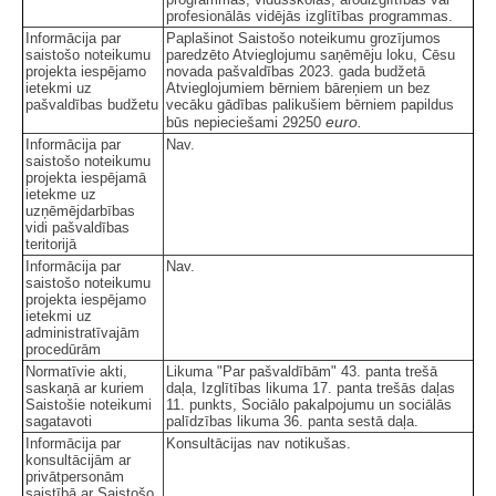
profesionālās vidējās izglītības programmas.
Informācija par
Paplašinot Saistošo noteikumu grozījumos
saistošo noteikumu
paredzēto Atvieglojumu saņēmēju loku, Cēsu
projekta iespējamo
novada pašvaldības 2023. gada budžetā
ietekmi uz
Atvieglojumiem bērniem bāreņiem un bez
pašvaldības budžetu
vecāku gādības palikušiem bērniem papildus
euro.
būs nepieciešami 29250
Informācija par
Nav.
saistošo noteikumu
projekta iespējamā
ietekme uz
uzņēmējdarbības
vidi pašvaldības
teritorijā
Informācija par
Nav.
saistošo noteikumu
projekta iespējamo
ietekmi uz
administratīvajām
procedūrām
Normatīvie akti,
Likuma "Par pašvaldībām" 43. panta trešā
saskaņā ar kuriem
daļa, Izglītības likuma 17. panta trešās daļas
Saistošie noteikumi
11. punkts, Sociālo pakalpojumu un sociālās
sagatavoti
palīdzības likuma 36. panta sestā daļa.
Informācija par
Konsultācijas nav notikušas.
konsultācijām ar
privātpersonām
saistībā ar Saistošo