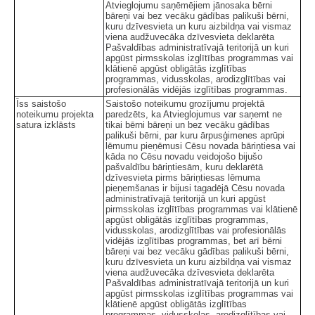
Atvieglojumu saņēmējiem jānosaka bērni
bāreņi vai bez vecāku gādības palikuši bērni,
kuru dzīvesvieta un kuru aizbildņa vai vismaz
viena audžuvecāka dzīvesvieta deklarēta
Pašvaldības administratīvajā teritorijā un kuri
apgūst pirmsskolas izglītības programmas vai
klātienē apgūst obligātās izglītības
programmas, vidusskolas, arodizglītības vai
profesionālās vidējās izglītības programmas.
Īss saistošo
Saistošo noteikumu grozījumu projektā
noteikumu projekta
paredzēts, ka Atvieglojumus var saņemt ne
satura izklāsts
tikai bērni bāreņi un bez vecāku gādības
palikuši bērni, par kuru ārpusģimenes aprūpi
lēmumu pieņēmusi Cēsu novada bāriņtiesa vai
kāda no Cēsu novadu veidojošo bijušo
pašvaldību bāriņtiesām, kuru deklarētā
dzīvesvieta pirms bāriņtiesas lēmuma
pieņemšanas ir bijusi tagadējā Cēsu novada
administratīvajā teritorijā un kuri apgūst
pirmsskolas izglītības programmas vai klātienē
apgūst obligātās izglītības programmas,
vidusskolas, arodizglītības vai profesionālās
vidējās izglītības programmas, bet arī bērni
bāreņi vai bez vecāku gādības palikuši bērni,
kuru dzīvesvieta un kuru aizbildņa vai vismaz
viena audžuvecāka dzīvesvieta deklarēta
Pašvaldības administratīvajā teritorijā un kuri
apgūst pirmsskolas izglītības programmas vai
klātienē apgūst obligātās izglītības
programmas, vidusskolas, arodizglītības vai