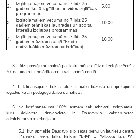
Izglītojamajiem vecumā no 7 līdz 25
2.
5,00
gadiem kultūrizglītības un vides izglītības
programmās
Izglītojamajiem vecumā no 7 līdz 25
3.
10,00
gadiem tehniskās jaunrades un sporta
interešu izglītības programmās
Izglītojamajiem vecumā no 7 līdz 25
4.
10,00
gadiem mūzikas studijā "Kredo"
(individuālās mūzikas nodarbības)
3. Līdzfinansējumu maksā par katru mēnesi līdz attiecīgā mēneša
20. datumam uz norādīto kontu vai skaidrā naudā.
4. Līdzfinansējums tiek izlietots mācību līdzekļu un aprīkojuma
iegādei, kā arī pedagogu darba samaksai.
5. No līdzfinansējuma 100% apmērā tiek atbrīvoti izglītojamie,
kuru deklarētā dzīvesvieta ir Daugavpils valstspilsētas
administratīvajā teritorijā un:
5.1. kuri apmeklē Daugavpils pilsētas bērnu un jauniešu centra
"Jaunība" brīvā laika klubus "Križi" – Poligona ielā 50,