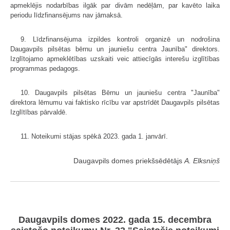
apmeklējis nodarbības ilgāk par divām nedēļām, par kavēto laika
periodu līdzfinansējums nav jāmaksā.
9. Līdzfinansējuma izpildes kontroli organizē un nodrošina
Daugavpils pilsētas bērnu un jauniešu centra Jaunība" direktors.
Izglītojamo apmeklētības uzskaiti veic attiecīgās interešu izglītības
programmas pedagogs.
10. Daugavpils pilsētas Bērnu un jauniešu centra "Jaunība"
direktora lēmumu vai faktisko rīcību var apstrīdēt Daugavpils pilsētas
Izglītības pārvaldē.
11. Noteikumi stājas spēkā 2023. gada 1. janvārī.
Daugavpils domes priekšsēdētājs
A. Elksniņš
Daugavpils domes 2022. gada 15. decembra