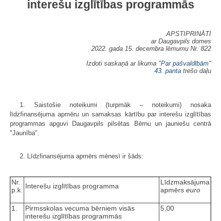
interešu izglītības programmās
APSTIPRINĀTI
ar Daugavpils domes
2022. gada 15. decembra lēmumu Nr. 822
Izdoti saskaņā ar likuma "
Par pašvaldībām
"
43. panta
trešo daļu
1. Saistošie noteikumi (turpmāk – noteikumi) nosaka
līdzfinansējuma apmēru un samaksas kārtību par interešu izglītības
programmas apguvi Daugavpils pilsētas Bērnu un jauniešu centrā
"Jaunība".
2. Līdzfinansējuma apmērs mēnesī ir šāds:
Nr.
Līdzmaksājuma
Interešu izglītības programma
p.k.
apmērs
euro
1.
Pirmsskolas vecuma bērniem visās
5,00
interešu izglītības programmās