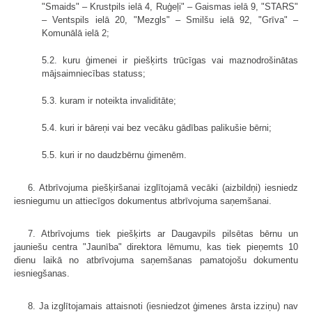
"Smaids" – Krustpils ielā 4, Ruģeļi" – Gaismas ielā 9, "STARS"
– Ventspils ielā 20, "Mezgls" – Smilšu ielā 92, "Grīva" –
Komunālā ielā 2;
5.2. kuru ģimenei ir piešķirts trūcīgas vai maznodrošinātas
mājsaimniecības statuss;
5.3. kuram ir noteikta invaliditāte;
5.4. kuri ir bāreņi vai bez vecāku gādības palikušie bērni;
5.5. kuri ir no daudzbērnu ģimenēm.
6. Atbrīvojuma piešķiršanai izglītojamā vecāki (aizbildņi) iesniedz
iesniegumu un attiecīgos dokumentus atbrīvojuma saņemšanai.
7. Atbrīvojums tiek piešķirts ar Daugavpils pilsētas bērnu un
jauniešu centra "Jaunība" direktora lēmumu, kas tiek pieņemts 10
dienu laikā no atbrīvojuma saņemšanas pamatojošu dokumentu
iesniegšanas.
8. Ja izglītojamais attaisnoti (iesniedzot ģimenes ārsta izziņu) nav