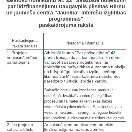
saistošo noteikumu Nr. 33 "Saistošie noteikumi
par līdzfinansējumu Daugavpils pilsētas Bērnu
un jauniešu centra "Jaunība" interešu izglītības
programmās"
paskaidrojuma raksts
Paskaidrojuma
Norādāmā informācija
raksta sadaļas
1. Projekta
Atbilstoši likuma "
Par pašvaldībām
"
43.
nepieciešamības
panta
trešajai daļai, kas nosaka, ka dome
pamatojums
var izdot saistošos noteikumus, lai
nodrošinātu pašvaldības autonomo funkciju
un brīvprātīgo iniciatīvu izpildi, ievērojot
likumos vai Ministru kabineta noteikumos
paredzēto funkciju izpildes kārtību.
Saistošo noteikumu izdošanas mērķis ir
nodrošināt kvalitatīvu interešu izglītības
procesu un tā materiāli tehniskās bāzes
sistemātisku pilnveidošanu. Palielinoties visu
veidu izmaksām, ir svarīgi, lai iegūtie līdzekļi
tiktu novirzīti audzēkņu meistarības izaugsmei.
2. Īss projekta
Ar saistošajiem noteikumiem noteikts
satura izklāsts
līdzfinansējuma maksas apmērs