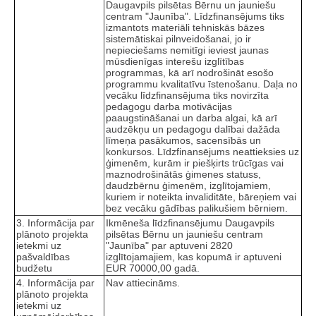
Daugavpils pilsētas Bērnu un jauniešu
centram "Jaunība". Līdzfinansējums tiks
izmantots materiāli tehniskās bāzes
sistemātiskai pilnveidošanai, jo ir
nepieciešams nemitīgi ieviest jaunas
mūsdienīgas interešu izglītības
programmas, kā arī nodrošināt esošo
programmu kvalitatīvu īstenošanu. Daļa no
vecāku līdzfinansējuma tiks novirzīta
pedagogu darba motivācijas
paaugstināšanai un darba algai, kā arī
audzēkņu un pedagogu dalībai dažāda
līmeņa pasākumos, sacensībās un
konkursos. Līdzfinansējums neattieksies uz
ģimenēm, kurām ir piešķirts trūcīgas vai
maznodrošinātās ģimenes statuss,
daudzbērnu ģimenēm, izglītojamiem,
kuriem ir noteikta invaliditāte, bāreņiem vai
bez vecāku gādības palikušiem bērniem.
3. Informācija par
Ikmēneša līdzfinansējumu Daugavpils
plānoto projekta
pilsētas Bērnu un jauniešu centram
ietekmi uz
"Jaunība" par aptuveni 2820
pašvaldības
izglītojamajiem, kas kopumā ir aptuveni
budžetu
EUR 70000,00 gadā.
4. Informācija par
Nav attiecināms.
plānoto projekta
ietekmi uz