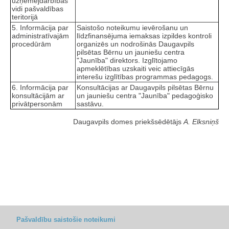
uzņēmējdarbības
vidi pašvaldības
teritorijā
5. Informācija par
Saistošo noteikumu ievērošanu un
administratīvajām
līdzfinansējuma iemaksas izpildes kontroli
procedūrām
organizēs un nodrošinās Daugavpils
pilsētas Bērnu un jauniešu centra
"Jaunība" direktors. Izglītojamo
apmeklētības uzskaiti veic attiecīgās
interešu izglītības programmas pedagogs.
6. Informācija par
Konsultācijas ar Daugavpils pilsētas Bērnu
konsultācijām ar
un jauniešu centra "Jaunība" pedagoģisko
privātpersonām
sastāvu.
Daugavpils domes priekšsēdētājs
A. Elksniņš
Pašvaldību saistošie noteikumi