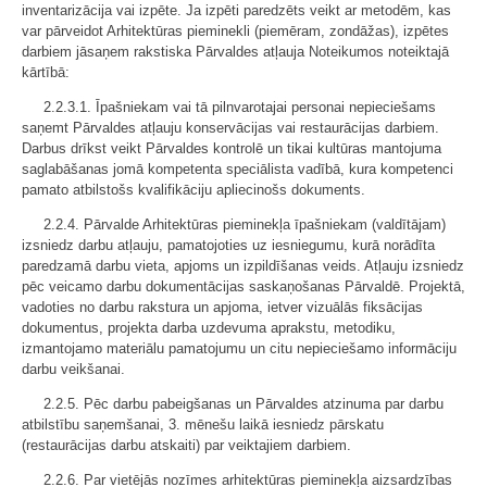
inventarizācija vai izpēte. Ja izpēti paredzēts veikt ar metodēm, kas
var pārveidot Arhitektūras pieminekli (piemēram, zondāžas), izpētes
darbiem jāsaņem rakstiska Pārvaldes atļauja Noteikumos noteiktajā
kārtībā:
2.2.3.1. Īpašniekam vai tā pilnvarotajai personai nepieciešams
saņemt Pārvaldes atļauju konservācijas vai restaurācijas darbiem.
Darbus drīkst veikt Pārvaldes kontrolē un tikai kultūras mantojuma
saglabāšanas jomā kompetenta speciālista vadībā, kura kompetenci
pamato atbilstošs kvalifikāciju apliecinošs dokuments.
2.2.4. Pārvalde Arhitektūras pieminekļa īpašniekam (valdītājam)
izsniedz darbu atļauju, pamatojoties uz iesniegumu, kurā norādīta
paredzamā darbu vieta, apjoms un izpildīšanas veids. Atļauju izsniedz
pēc veicamo darbu dokumentācijas saskaņošanas Pārvaldē. Projektā,
vadoties no darbu rakstura un apjoma, ietver vizuālās fiksācijas
dokumentus, projekta darba uzdevuma aprakstu, metodiku,
izmantojamo materiālu pamatojumu un citu nepieciešamo informāciju
darbu veikšanai.
2.2.5. Pēc darbu pabeigšanas un Pārvaldes atzinuma par darbu
atbilstību saņemšanai, 3. mēnešu laikā iesniedz pārskatu
(restaurācijas darbu atskaiti) par veiktajiem darbiem.
2.2.6. Par vietējās nozīmes arhitektūras pieminekļa aizsardzības