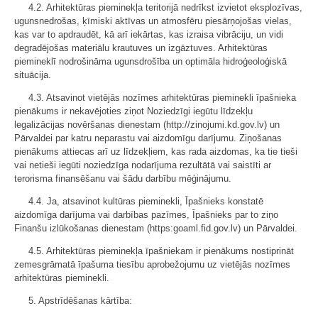
4.2. Arhitektūras pieminekļa teritorijā nedrīkst izvietot eksplozīvas,
ugunsnedrošas, ķīmiski aktīvas un atmosfēru piesārņojošas vielas,
kas var to apdraudēt, kā arī iekārtas, kas izraisa vibrāciju, un vidi
degradējošas materiālu krautuves un izgāztuves. Arhitektūras
piemineklī nodrošināma ugunsdrošība un optimāla hidroģeoloģiskā
situācija.
4.3. Atsavinot vietējās nozīmes arhitektūras pieminekli īpašnieka
pienākums ir nekavējoties ziņot Noziedzīgi iegūtu līdzekļu
legalizācijas novēršanas dienestam (http://zinojumi.kd.gov.lv) un
Pārvaldei par katru neparastu vai aizdomīgu darījumu. Ziņošanas
pienākums attiecas arī uz līdzekļiem, kas rada aizdomas, ka tie tieši
vai netieši iegūti noziedzīga nodarījuma rezultātā vai saistīti ar
terorisma finansēšanu vai šādu darbību mēģinājumu.
4.4. Ja, atsavinot kultūras pieminekli, Īpašnieks konstatē
aizdomīga darījuma vai darbības pazīmes, Īpašnieks par to ziņo
Finanšu izlūkošanas dienestam (https:goaml.fid.gov.lv) un Pārvaldei.
4.5. Arhitektūras pieminekļa īpašniekam ir pienākums nostiprināt
zemesgrāmatā īpašuma tiesību aprobežojumu uz vietējās nozīmes
arhitektūras pieminekli.
5. Apstrīdēšanas kārtība: