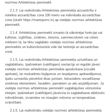
nozīmes Arhitektūras pieminekli.
2.1.3. Lai nodrošinātu Arhitektūras pieminekļa aizsardzību ir
noteikta aizsardzības zona 100 metru vai individuāla aizsardzības
zona (skatīt https://mantojums.lv) ap vietējās nozīmes arhitektūras
pieminekli.
2.1.4. Arhitektūras pieminekli izmanto tā sākotnējai funkcijai vai
kultūras, izglītības, zinātnes, tūrisma, saimnieciskiem vai citiem
mērķiem tā, lai tiktu saglabāts vietējās nozīmes arhitektūras
piemineklis un kultūrvēsturiskā vide tās teritorijā un aizsardzības
zonā.
2.1.5. Lai nodrošinātu Arhitektūras pieminekļa uzturēšanu un
saglabāšanu, īpašniekam (valdītajam) savlaicīgi un regulāri jāveic
vietējās nozīmes arhitektūras pieminekļa apsekošana (vizuālā
apskate), lai noskaidrotu bojājumus un iespējamos apdraudējumus,
īpašu uzmanību pievēršot ēkas jumtam, lietusūdens novadīšanas
sistēmas elementiem, fasādēm, pamatiem un ailu aizpildījumam. Ja
vietējās nozīmes arhitektūras piemineklī saglabājušies vēsturiskie
interjeri, īpašniekam (valdītājam) jāveicina to saglabāšanai atbilstošs
mikroklimats, izvairoties no straujām mitruma un temperatūras
svārstībām.
2.1.6. Lai nodrošinātu vietējās nozīmes arhitektūras pieminekļa