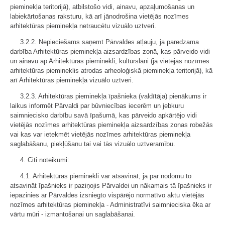
pieminekļa teritorijā), atbilstošo vidi, ainavu, apzaļumošanas un
labiekārtošanas raksturu, kā arī jānodrošina vietējās nozīmes
arhitektūras pieminekļa netraucētu vizuālo uztveri.
3.2.2. Nepieciešams saņemt Pārvaldes atļauju, ja paredzama
darbība Arhitektūras pieminekļa aizsardzības zonā, kas pārveido vidi
un ainavu ap Arhitektūras pieminekli, kultūrslāni (ja vietējās nozīmes
arhitektūras piemineklis atrodas arheoloģiskā pieminekļa teritorijā), kā
arī Arhitektūras pieminekļa vizuālo uztveri.
3.2.3. Arhitektūras pieminekļa īpašnieka (valdītāja) pienākums ir
laikus informēt Pārvaldi par būvniecības iecerēm un jebkuru
saimniecisko darbību savā īpašumā, kas pārveido apkārtējo vidi
vietējās nozīmes arhitektūras pieminekļa aizsardzības zonas robežās
vai kas var ietekmēt vietējās nozīmes arhitektūras pieminekļa
saglabāšanu, piekļūšanu tai vai tās vizuālo uztveramību.
4. Citi noteikumi:
4.1. Arhitektūras pieminekli var atsavināt, ja par nodomu to
atsavināt īpašnieks ir paziņojis Pārvaldei un nākamais tā īpašnieks ir
iepazinies ar Pārvaldes izsniegto vispārējo normatīvo aktu vietējās
nozīmes arhitektūras pieminekļa - Administratīvi saimnieciska ēka ar
vārtu mūri - izmantošanai un saglabāšanai.