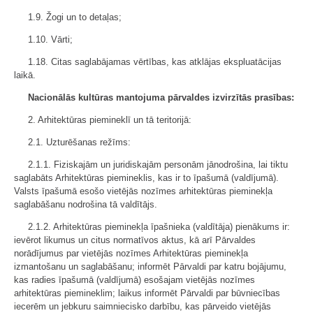
1.9. Žogi un to detaļas;
1.10. Vārti;
1.18. Citas saglabājamas vērtības, kas atklājas ekspluatācijas
laikā.
Nacionālās kultūras mantojuma pārvaldes izvirzītās prasības:
2. Arhitektūras piemineklī un tā teritorijā:
2.1. Uzturēšanas režīms:
2.1.1. Fiziskajām un juridiskajām personām jānodrošina, lai tiktu
saglabāts Arhitektūras piemineklis, kas ir to īpašumā (valdījumā).
Valsts īpašumā esošo vietējās nozīmes arhitektūras pieminekļa
saglabāšanu nodrošina tā valdītājs.
2.1.2. Arhitektūras pieminekļa īpašnieka (valdītāja) pienākums ir:
ievērot likumus un citus normatīvos aktus, kā arī Pārvaldes
norādījumus par vietējās nozīmes Arhitektūras pieminekļa
izmantošanu un saglabāšanu; informēt Pārvaldi par katru bojājumu,
kas radies īpašumā (valdījumā) esošajam vietējās nozīmes
arhitektūras piemineklim; laikus informēt Pārvaldi par būvniecības
iecerēm un jebkuru saimniecisko darbību, kas pārveido vietējās