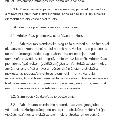
vizuāli uztveramas izmaiņas Īres nama ārējā veidolā.
2.3.6. Pārvaldes atļauja nav nepieciešama, ja netiek pārveidots
Arhitektūras pieminekļa aizsardzības zonā esošo būvju un ainavas
elementu ārējais veidols vai reljefs.
3. Arhitektūras pieminekļa aizsardzības zonā:
3.1. Arhitektūras pieminekļa uzturēšanas režīms:
3.1.1. Arhitektūras piemineklim pieguļošajā teritorijā - īpašuma vai
aizsardzības zonas robežās, lai nodrošinātu Arhitektūras pieminekļa
un tam raksturīgās vides saglabāšanu, kā arī nepieļautu vai
samazinātu dažāda veida negatīvu ietekmi uz konkrēto Arhitektūras
pieminekli, īpašniekam (valdītājam) jāuztur: Arhitektūras pieminekļa
apkārtnei raksturīgā ainava un vēsturiskā plānojuma struktūra;
piekļūšanas iespēja Arhitektūras piemineklim (brīva vai daļēji
ierobežota); Arhitektūras pieminekļa netraucētas uztveres iespēja no
tradicionāliem vai nozīmīgiem skatu punktiem; raksturīgā, vēsturiski
nozīmīgā ainava skatā no Arhitektūras pieminekļa.
3.2. Saimnieciskās darbības ierobežojumi:
3.2.1. Arhitektūras pieminekļa aizsardzības zonā jāsaglabā tā
vēsturiski nozīmīgo plānojumu un telpisko struktūru, kultūrslāni (ja
vietējās nozīmes arhitektūras piemineklis atrodas arheoloģiskā