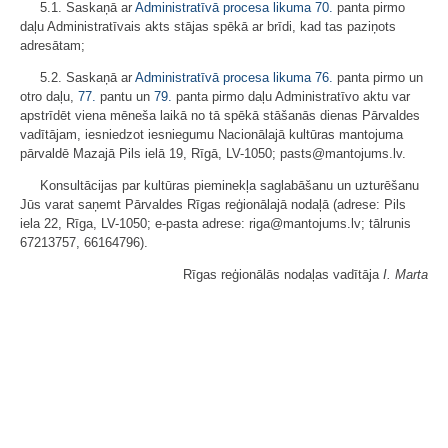
5.1. Saskaņā ar
Administratīvā procesa likuma
70.
panta pirmo
daļu Administratīvais akts stājas spēkā ar brīdi, kad tas paziņots
adresātam;
5.2. Saskaņā ar
Administratīvā procesa likuma
76.
panta pirmo un
otro daļu,
77.
pantu un
79.
panta pirmo daļu Administratīvo aktu var
apstrīdēt viena mēneša laikā no tā spēkā stāšanās dienas Pārvaldes
vadītājam, iesniedzot iesniegumu Nacionālajā kultūras mantojuma
pārvaldē Mazajā Pils ielā 19, Rīgā, LV-1050; pasts@mantojums.lv.
Konsultācijas par kultūras pieminekļa saglabāšanu un uzturēšanu
Jūs varat saņemt Pārvaldes Rīgas reģionālajā nodaļā (adrese: Pils
iela 22, Rīga, LV-1050; e-pasta adrese: riga@mantojums.lv; tālrunis
67213757, 66164796).
Rīgas reģionālās nodaļas vadītāja
I. Marta