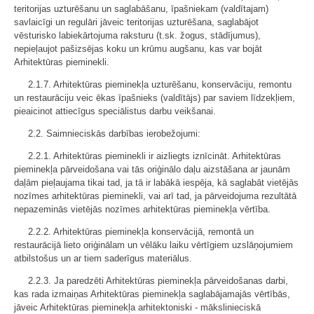
teritorijas uzturēšanu un saglabāšanu, īpašniekam (valdītajam)
savlaicīgi un regulāri jāveic teritorijas uzturēšana, saglabājot
vēsturisko labiekārtojuma raksturu (t.sk. žogus, stādījumus),
nepieļaujot pašizsējas koku un krūmu augšanu, kas var bojāt
Arhitektūras pieminekli.
2.1.7. Arhitektūras pieminekļa uzturēšanu, konservāciju, remontu
un restaurāciju veic ēkas īpašnieks (valdītājs) par saviem līdzekļiem,
pieaicinot attiecīgus speciālistus darbu veikšanai.
2.2. Saimnieciskās darbības ierobežojumi:
2.2.1. Arhitektūras pieminekli ir aizliegts iznīcināt. Arhitektūras
pieminekļa pārveidošana vai tās oriģinālo daļu aizstāšana ar jaunām
daļām pieļaujama tikai tad, ja tā ir labākā iespēja, kā saglabāt vietējās
nozīmes arhitektūras pieminekli, vai arī tad, ja pārveidojuma rezultātā
nepazeminās vietējās nozīmes arhitektūras pieminekļa vērtība.
2.2.2. Arhitektūras pieminekļa konservācijā, remontā un
restaurācijā lieto oriģinālam un vēlāku laiku vērtīgiem uzslāņojumiem
atbilstošus un ar tiem saderīgus materiālus.
2.2.3. Ja paredzēti Arhitektūras pieminekļa pārveidošanas darbi,
kas rada izmaiņas Arhitektūras pieminekļa saglabājamajās vērtībās,
jāveic Arhitektūras pieminekļa arhitektoniski - mākslinieciskā