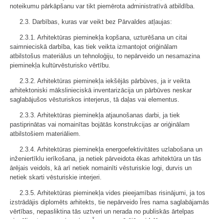
noteikumu pārkāpšanu var tikt piemērota administratīvā atbildība.
2.3. Darbības, kuras var veikt bez Pārvaldes atļaujas:
2.3.1. Arhitektūras pieminekļa kopšana, uzturēšana un citai
saimnieciskā darbība, kas tiek veikta izmantojot oriģinālam
atbilstošus materiālus un tehnoloģiju, to nepārveido un nesamazina
pieminekļa kultūrvēsturisko vērtību.
2.3.2. Arhitektūras pieminekļa iekšējās pārbūves, ja ir veikta
arhitektoniski mākslinieciskā inventarizācija un pārbūves neskar
saglabājušos vēsturiskos interjerus, tā daļas vai elementus.
2.3.3. Arhitektūras pieminekļa atjaunošanas darbi, ja tiek
pastiprinātas vai nomainītas bojātās konstrukcijas ar oriģinālam
atbilstošiem materiāliem.
2.3.4. Arhitektūras pieminekļa energoefektivitātes uzlabošana un
inženiertīklu ierīkošana, ja netiek pārveidota ēkas arhitektūra un tās
ārējais veidols, kā arī netiek nomainīti vēsturiskie logi, durvis un
netiek skarti vēsturiskie interjeri.
2.3.5. Arhitektūras pieminekļa vides pieejamības risinājumi, ja tos
izstrādājis diplomēts arhitekts, tie nepārveido Īres nama saglabājamās
vērtības, nepasliktina tās uztveri un nerada no publiskās ārtelpas