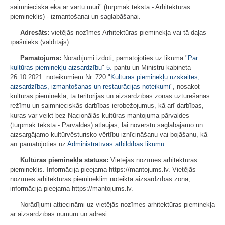
saimnieciska ēka ar vārtu mūri" (turpmāk tekstā - Arhitektūras
piemineklis) - izmantošanai un saglabāšanai.
Adresāts:
vietējās nozīmes Arhitektūras pieminekļa vai tā daļas
īpašnieks (valdītājs).
Pamatojums:
Norādījumi izdoti, pamatojoties uz likuma "
Par
kultūras pieminekļu aizsardzību
"
5.
pantu un Ministru kabineta
26.10.2021. noteikumiem Nr. 720 "
Kultūras pieminekļu uzskaites,
aizsardzības, izmantošanas un restaurācijas noteikumi
", nosakot
kultūras pieminekļa, tā teritorijas un aizsardzības zonas uzturēšanas
režīmu un saimnieciskās darbības ierobežojumus, kā arī darbības,
kuras var veikt bez Nacionālās kultūras mantojuma pārvaldes
(turpmāk tekstā - Pārvaldes) atļaujas, lai novērstu saglabājamo un
aizsargājamo kultūrvēsturisko vērtību iznīcināšanu vai bojāšanu, kā
arī pamatojoties uz
Administratīvās atbildības likumu
.
Kultūras pieminekļa statuss:
Vietējās nozīmes arhitektūras
piemineklis. Informācija pieejama https://mantojums.lv. Vietējās
nozīmes arhitektūras piemineklim noteikta aizsardzības zona,
informācija pieejama https://mantojums.lv.
Norādījumi attiecināmi uz vietējās nozīmes arhitektūras pieminekļa
ar aizsardzības numuru un adresi: