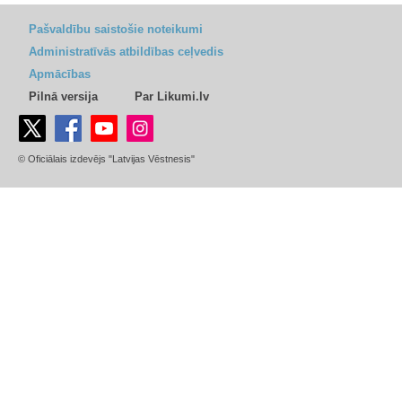
Pašvaldību saistošie noteikumi
Administratīvās atbildības ceļvedis
Apmācības
Pilnā versija
Par Likumi.lv
© Oficiālais izdevējs "Latvijas Vēstnesis"