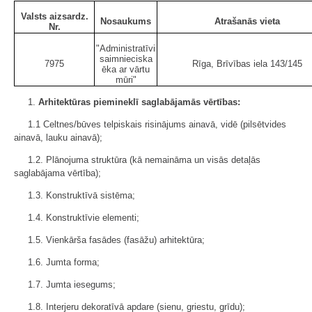
Valsts aizsardz.
Nosaukums
Atrašanās vieta
Nr.
"Administratīvi
saimnieciska
7975
Rīga, Brīvības iela 143/145
ēka ar vārtu
mūri"
1.
Arhitektūras piemineklī saglabājamās vērtības:
1.1 Celtnes/būves telpiskais risinājums ainavā, vidē (pilsētvides
ainavā, lauku ainavā);
1.2. Plānojuma struktūra (kā nemaināma un visās detaļās
saglabājama vērtība);
1.3. Konstruktīvā sistēma;
1.4. Konstruktīvie elementi;
1.5. Vienkārša fasādes (fasāžu) arhitektūra;
1.6. Jumta forma;
1.7. Jumta iesegums;
1.8. Interjeru dekoratīvā apdare (sienu, griestu, grīdu);