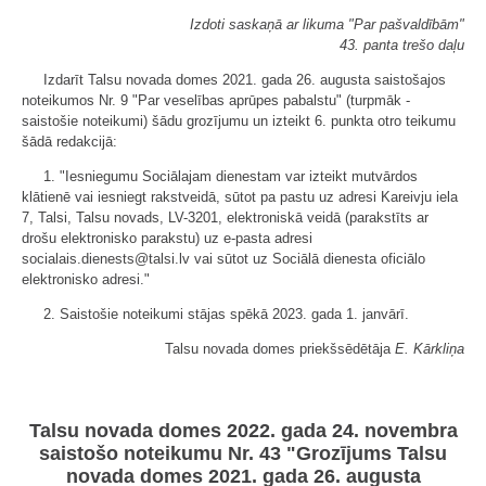
Izdoti saskaņā ar likuma "Par pašvaldībām"
43. panta trešo daļu
Izdarīt Talsu novada domes 2021. gada 26. augusta saistošajos
noteikumos Nr. 9 "Par veselības aprūpes pabalstu" (turpmāk -
saistošie noteikumi) šādu grozījumu un izteikt 6. punkta otro teikumu
šādā redakcijā:
1. "Iesniegumu Sociālajam dienestam var izteikt mutvārdos
klātienē vai iesniegt rakstveidā, sūtot pa pastu uz adresi Kareivju iela
7, Talsi, Talsu novads, LV-3201, elektroniskā veidā (parakstīts ar
drošu elektronisko parakstu) uz e-pasta adresi
socialais.dienests@talsi.lv vai sūtot uz Sociālā dienesta oficiālo
elektronisko adresi."
2. Saistošie noteikumi stājas spēkā 2023. gada 1. janvārī.
Talsu novada domes priekšsēdētāja
E. Kārkliņa
Talsu novada domes 2022. gada 24. novembra
saistošo noteikumu Nr. 43 "Grozījums Talsu
novada domes 2021. gada 26. augusta