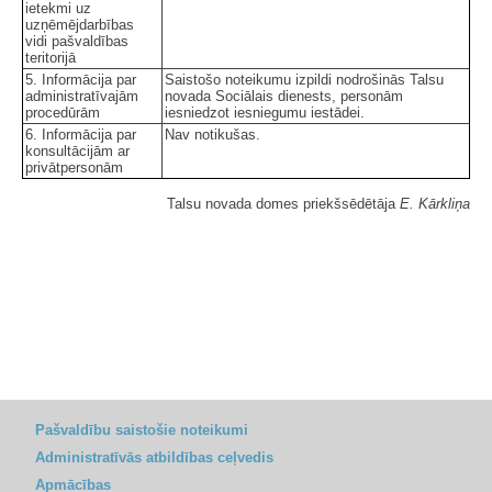
ietekmi uz
uzņēmējdarbības
vidi pašvaldības
teritorijā
5. Informācija par
Saistošo noteikumu izpildi nodrošinās Talsu
administratīvajām
novada Sociālais dienests, personām
procedūrām
iesniedzot iesniegumu iestādei.
6. Informācija par
Nav notikušas.
konsultācijām ar
privātpersonām
Talsu novada domes priekšsēdētāja
E. Kārkliņa
Pašvaldību saistošie noteikumi
Administratīvās atbildības ceļvedis
Apmācības