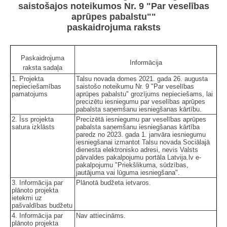
saistošajos noteikumos Nr. 9 "Par veselības
aprūpes pabalstu""
paskaidrojuma raksts
Paskaidrojuma
Informācija
raksta sadaļa
1. Projekta
Talsu novada domes 2021. gada 26. augusta
nepieciešamības
saistošo noteikumu Nr. 9 "Par veselības
pamatojums
aprūpes pabalstu" grozījums nepieciešams, lai
precizētu iesniegumu par veselības aprūpes
pabalsta saņemšanu iesniegšanas kārtību.
2. Īss projekta
Precizētā iesniegumu par veselības aprūpes
satura izklāsts
pabalsta saņemšanu iesniegšanas kārtība
paredz no 2023. gada 1. janvāra iesniegumu
iesniegšanai izmantot Talsu novada Sociālajā
dienesta elektronisko adresi, nevis Valsts
pārvaldes pakalpojumu portāla Latvija.lv e-
pakalpojumu "Priekšlikuma, sūdzības,
jautājuma vai lūguma iesniegšana".
3. Informācija par
Plānotā budžeta ietvaros.
plānoto projekta
ietekmi uz
pašvaldības budžetu
4. Informācija par
Nav attiecināms.
plānoto projekta