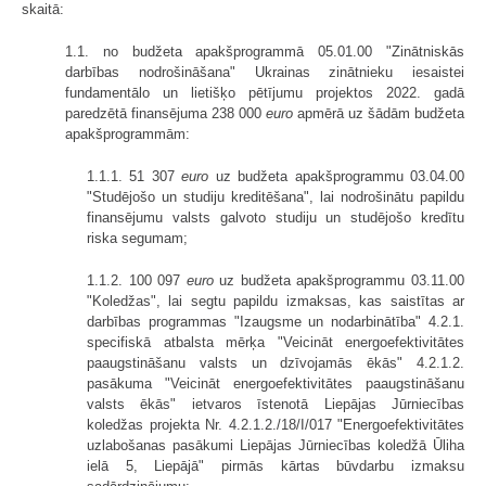
skaitā:
1.1. no budžeta apakšprogrammā 05.01.00 "Zinātniskās
darbības nodrošināšana" Ukrainas zinātnieku iesaistei
fundamentālo un lietišķo pētījumu projektos 2022. gadā
paredzētā finansējuma 238 000
euro
apmērā uz šādām budžeta
apakšprogrammām:
1.1.1. 51 307
euro
uz budžeta apakšprogrammu 03.04.00
"Studējošo un studiju kreditēšana", lai nodrošinātu papildu
finansējumu valsts galvoto studiju un studējošo kredītu
riska segumam;
1.1.2. 100 097
euro
uz budžeta apakšprogrammu 03.11.00
"Koledžas", lai segtu papildu izmaksas, kas saistītas ar
darbības programmas "Izaugsme un nodarbinātība" 4.2.1.
specifiskā atbalsta mērķa "Veicināt energoefektivitātes
paaugstināšanu valsts un dzīvojamās ēkās" 4.2.1.2.
pasākuma "Veicināt energoefektivitātes paaugstināšanu
valsts ēkās" ietvaros īstenotā Liepājas Jūrniecības
koledžas projekta Nr. 4.2.1.2./18/I/017 "Energoefektivitātes
uzlabošanas pasākumi Liepājas Jūrniecības koledžā Ūliha
ielā 5, Liepājā" pirmās kārtas būvdarbu izmaksu