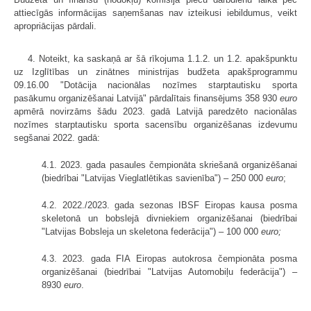
attiecīgās informācijas saņemšanas nav izteikusi iebildumus, veikt
apropriācijas pārdali.
4. Noteikt, ka saskaņā ar šā rīkojuma 1.1.2. un 1.2. apakšpunktu
uz Izglītības un zinātnes ministrijas budžeta apakšprogrammu
09.16.00 "Dotācija nacionālas nozīmes starptautisku sporta
pasākumu organizēšanai Latvijā" pārdalītais finansējums 358 930
euro
apmērā novirzāms šādu 2023. gadā Latvijā paredzēto nacionālas
nozīmes starptautisku sporta sacensību organizēšanas izdevumu
segšanai 2022. gadā:
4.1. 2023. gada pasaules čempionāta skriešanā organizēšanai
(biedrībai "Latvijas Vieglatlētikas savienība") – 250 000
euro
;
4.2. 2022./2023. gada sezonas IBSF Eiropas kausa posma
skeletonā un bobslejā divniekiem organizēšanai (biedrībai
"Latvijas Bobsleja un skeletona federācija") – 100 000
euro;
4.3. 2023. gada FIA Eiropas autokrosa čempionāta posma
organizēšanai (biedrībai "Latvijas Automobiļu federācija") –
8930
euro
.