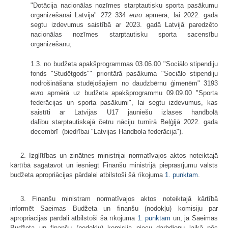
"Dotācija nacionālas nozīmes starptautisku sporta pasākumu
organizēšanai Latvijā" 272 334
euro
apmērā, lai 2022. gadā
segtu izdevumus saistībā ar 2023. gadā Latvijā paredzēto
nacionālas nozīmes starptautisku sporta sacensību
organizēšanu;
1.3. no budžeta apakšprogrammas 03.06.00 "Sociālo stipendiju
fonds "Studētgods"" prioritārā pasākuma "Sociālo stipendiju
nodrošināšana studējošajiem no daudzbērnu ģimenēm" 3193
euro
apmērā uz budžeta apakšprogrammu 09.09.00 "Sporta
federācijas un sporta pasākumi", lai segtu izdevumus, kas
saistīti ar Latvijas U17 jauniešu izlases handbolā
dalību starptautiskajā četru nāciju turnīrā Beļģijā 2022. gada
decembrī (biedrībai "Latvijas Handbola federācija").
2. Izglītības un zinātnes ministrijai normatīvajos aktos noteiktajā
kārtībā sagatavot un iesniegt Finanšu ministrijā pieprasījumu valsts
budžeta apropriācijas pārdalei atbilstoši šā rīkojuma
1. punktam
.
3. Finanšu ministram normatīvajos aktos noteiktajā kārtībā
informēt Saeimas Budžeta un finanšu (nodokļu) komisiju par
apropriācijas pārdali atbilstoši šā rīkojuma
1. punktam
un, ja Saeimas
Budžeta un finanšu (nodokļu) komisija piecu darbdienu laikā pēc