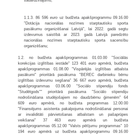
sadārdzinājumu;
1.1.3. 86 596
euro
uz budžeta apakšprogrammu 09.16.00
"Dotācija nacionālas nozīmes starptautisku sporta
pasākumu organizēšanai Latvijā", lai 2022. gadā segtu
izdevumus saistībā ar 2023. gadā Latvijā paredzēto
nacionālas nozīmes starptautisku sporta sacensību
organizēšanu;
1.2. no budžeta apakšprogrammas 01.03.00 "Sociālās
korekcijas izglītības iestāde" 123 401
euro
apmērā, budžeta
apakšprogrammas 01.08.00 "Vispārējās izglītības atbalsta
pasākumi" prioritārā pasākuma "BEREC darbinieku bērnu
izglītības izdevumu segšana" 36 667
euro
apmērā, budžeta
apakšprogrammas 03.06.00 "Sociālo stipendiju fonds
"Studētgods"" prioritārā pasākuma "Sociālo stipendiju
nodrošināšana studējošajiem no daudzbērnu ģimenēm" 64
609
euro
apmērā, no budžeta programmas 12.00.00
"Finansējums asistenta pakalpojuma nodrošināšanai personai
ar invaliditāti pārvietošanas atbalstam un pašaprūpes
veikšanai" 37 463
euro
apmērā un budžeta
apakšprogrammas 05.12.00 "Valsts pētījumu programmas" 10
194
euro
apmērā uz budžeta apakšprogrammu 09.16.00