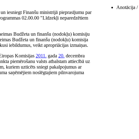
Anotācija / 
t un iesniegt Finanšu ministrijā pieprasījumu par
programmas 02.00.00 "Līdzekļi neparedzētiem
Saeimas Budžeta un finanšu (nodokļu) komisiju
eimas Budžeta un finanšu (nodokļu) komisija
kusi iebildumus, veikt apropriācijas izmaiņas.
 Eiropas Komisijas
2011.
gada
20.
decembra
nkta piemērošanu valsts atbalstam attiecībā uz
 kuriem uzticēts sniegt pakalpojumus ar
ējuma saņēmējiem noslēgtajiem pilnvarojuma