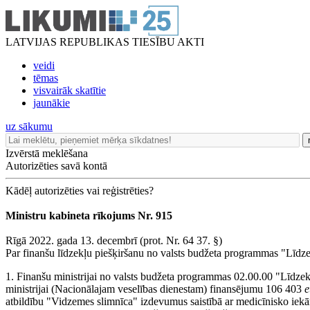
LATVIJAS REPUBLIKAS TIESĪBU AKTI
veidi
tēmas
visvairāk skatītie
jaunākie
uz sākumu
Izvērstā meklēšana
Autorizēties savā kontā
Kādēļ autorizēties vai reģistrēties?
Ministru kabineta rīkojums Nr. 915
Rīgā 2022. gada 13. decembrī (prot. Nr. 64 37. §)
Par finanšu līdzekļu piešķiršanu no valsts budžeta programmas "Līdz
1. Finanšu ministrijai no valsts budžeta programmas 02.00.00 "Līdzek
ministrijai (Nacionālajam veselības dienestam) finansējumu 106 403
e
atbildību "Vidzemes slimnīca" izdevumus saistībā ar medicīnisko iek