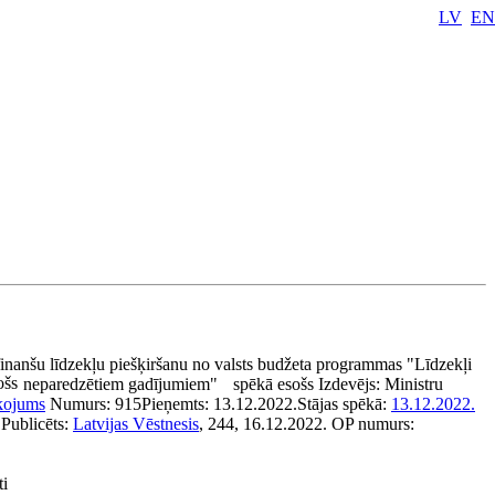
LV
EN
finanšu līdzekļu piešķiršanu no valsts budžeta programmas "Līdzekļi
ošs
neparedzētiem gadījumiem"
spēkā esošs
Izdevējs:
Ministru
kojums
Numurs:
915
Pieņemts:
13.12.2022.
Stājas spēkā:
13.12.2022.
Publicēts:
Latvijas Vēstnesis
, 244, 16.12.2022.
OP numurs:
ti