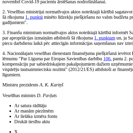
novembrī Covid-19 pacientu ārstēšanas nodrošināšanai.
2. Veselības ministrijai normatīvajos aktos noteiktajā kārtībā sagatavo
šā rīkojuma
1. punktā
minēto līdzekļu piešķiršanu no valsts budžeta 
gadījumiem".
3. Finanšu ministram normatīvajos aktos noteiktajā kārtībā informēt 
par apropriācijas izmaiņām atbilstoši šā rīkojuma
1. punktam
un, ja Sa
piecu darbdienu laikā pēc attiecīgās informācijas saņemšanas nav iztei
4. Nacionālajam veselības dienestam finansējuma piešķiršanā ievērot
lēmumu "Par Līguma par Eiropas Savienības darbību
106.
panta 2. pu
kompensāciju par sabiedriskajiem pakalpojumiem dažiem uzņēmumiem,
vispārēju tautsaimniecisku nozīmi" (2012/21/ES) atbilstoši ar finans
līgumiem.
Ministru prezidents
A. K. Kariņš
Veselības ministrs
D. Pavļuts
Ar satura rādītāju
Ar manām piezīmēm
Ar lielāka izmēra fontu
Drukāt tiesību aktu
X