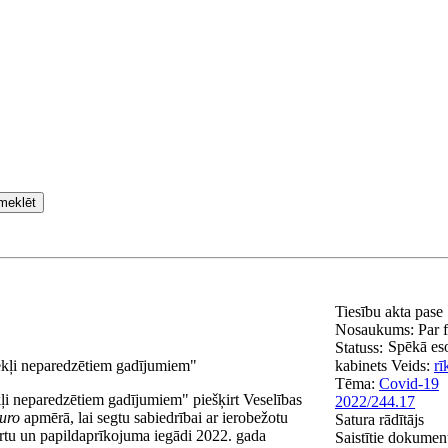
meklēt
Tiesību akta pase
Nosaukums:
Par 
Spēkā es
Statuss:
ekļi neparedzētiem gadījumiem"
kabinets
Veids:
rī
Tēma:
Covid-19
ļi neparedzētiem gadījumiem" piešķirt Veselības
2022/244.17
uro
apmērā, lai segtu sabiedrībai ar ierobežotu
Satura rādītājs
ārtu un papildaprīkojuma iegādi 2022. gada
Saistītie dokumen