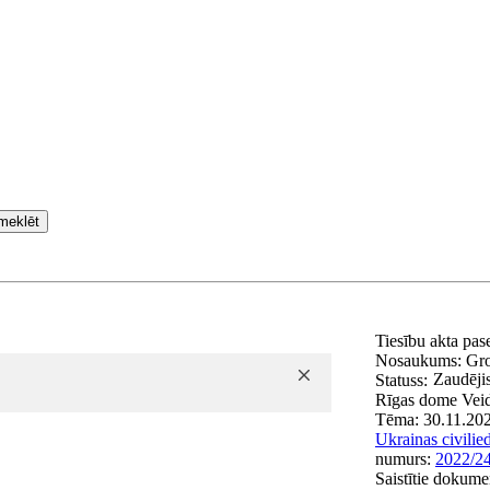
meklēt
Tiesību akta pa
Nosaukums:
Gro
Zaudēji
Statuss:
Rīgas dome
Vei
Tēma:
30.11.20
Ukrainas civilie
numurs:
2022/2
Saistītie dokume