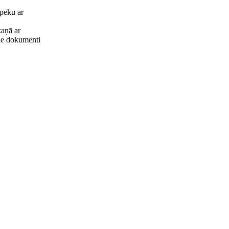
spēku ar
kaņā ar
ītie dokumenti