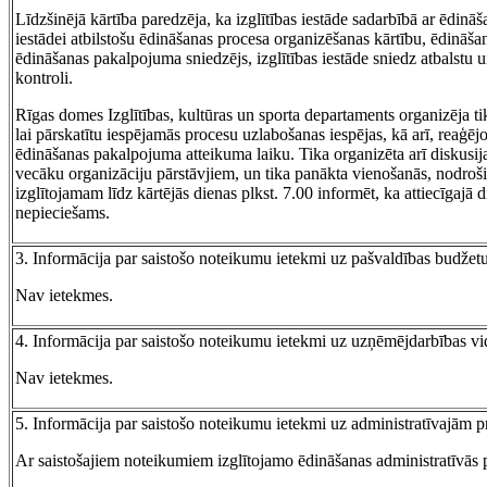
Līdzšinējā kārtība paredzēja, ka izglītības iestāde sadarbībā ar ēdinā
iestādei atbilstošu ēdināšanas procesa organizēšanas kārtību, ēdināš
ēdināšanas pakalpojuma sniedzējs, izglītības iestāde sniedz atbalstu
kontroli.
Rīgas domes Izglītības, kultūras un sporta departaments organizēja 
lai pārskatītu iespējamās procesu uzlabošanas iespējas, kā arī, reaģēj
ēdināšanas pakalpojuma atteikuma laiku. Tika organizēta arī diskusija 
vecāku organizāciju pārstāvjiem, un tika panākta vienošanās, nodroš
izglītojamam līdz kārtējās dienas plkst. 7.00 informēt, ka attiecīgaj
nepieciešams.
3. Informācija par saistošo noteikumu ietekmi uz pašvaldības budžet
Nav ietekmes.
4. Informācija par saistošo noteikumu ietekmi uz uzņēmējdarbības vidi
Nav ietekmes.
5. Informācija par saistošo noteikumu ietekmi uz administratīvajām
Ar saistošajiem noteikumiem izglītojamo ēdināšanas administratīvās p