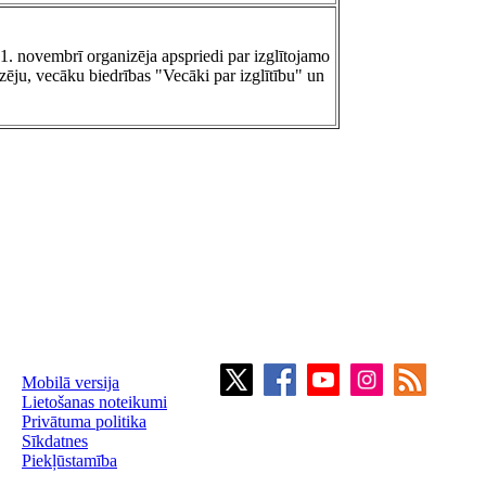
1. novembrī organizēja apspriedi par izglītojamo
ēju, vecāku biedrības "Vecāki par izglītību" un
Mobilā versija
Lietošanas noteikumi
Privātuma politika
Sīkdatnes
Piekļūstamība