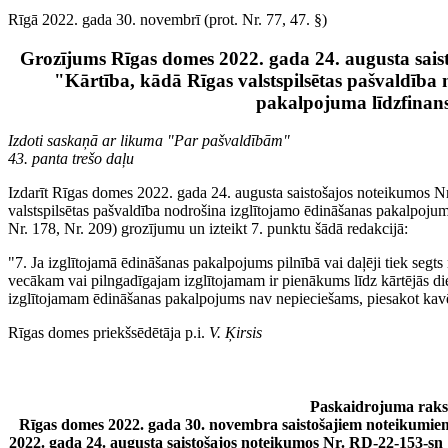
Rīgā 2022. gada 30. novembrī (prot. Nr. 77, 47. §)
Grozījums Rīgas domes 2022. gada 24. augusta sais
"Kārtība, kādā Rīgas valstspilsētas pašvaldība 
pakalpojuma līdzfina
Izdoti saskaņā ar likuma "Par pašvaldībām"
43. panta trešo daļu
Izdarīt Rīgas domes 2022. gada 24. augusta saistošajos noteikumos 
valstspilsētas pašvaldība nodrošina izglītojamo ēdināšanas pakalpoju
Nr. 178, Nr. 209) grozījumu un izteikt 7. punktu šādā redakcijā:
"7. Ja izglītojamā ēdināšanas pakalpojums pilnībā vai daļēji tiek segts
vecākam vai pilngadīgajam izglītojamam ir pienākums līdz kārtējās dien
izglītojamam ēdināšanas pakalpojums nav nepieciešams, piesakot kavēj
Rīgas domes priekšsēdētāja p.i.
V. Ķirsis
Paskaidrojuma raks
Rīgas domes 2022. gada 30. novembra saistošajiem noteikumi
2022. gada 24. augusta saistošajos noteikumos Nr. RD-22-153-sn 