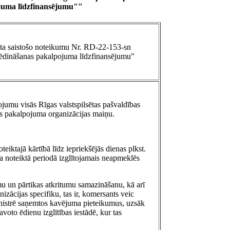
ojuma līdzfinansējumu""
sta saistošo noteikumu Nr. RD-22-153-sn
o ēdināšanas pakalpojuma līdzfinansējumu"
jumu visās Rīgas valstspilsētas pašvaldības
nas pakalpojuma organizācijas maiņu.
iktajā kārtībā līdz iepriekšējās dienas plkst.
a noteiktā periodā izglītojamais neapmeklēs
umu un pārtikas atkritumu samazināšanu, kā arī
zācijas specifiku, tas ir, komersants veic
nistrē saņemtos kavējuma pieteikumus, uzsāk
voto ēdienu izglītības iestādē, kur tas