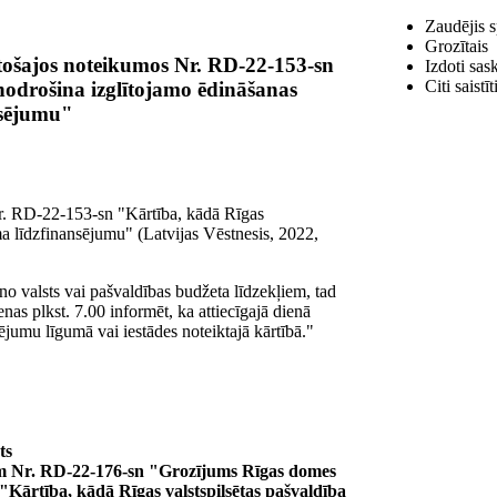
Zaudējis 
Grozītais
tošajos noteikumos Nr. RD-22-153-sn
Izdoti sas
Citi saist
nodrošina izglītojamo ēdināšanas
nsējumu"
Nr. RD-22-153-sn "Kārtība, kādā Rīgas
ma līdzfinansējumu" (Latvijas Vēstnesis, 2022,
 no valsts vai pašvaldības budžeta līdzekļiem, tad
as plkst. 7.00 informēt, ka attiecīgajā dienā
umu līgumā vai iestādes noteiktajā kārtībā."
ts
em Nr. RD-22-176-sn "Grozījums Rīgas domes
"Kārtība, kādā Rīgas valstspilsētas pašvaldība