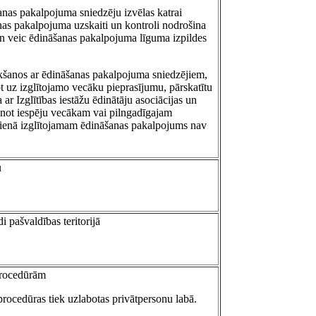
šanas pakalpojuma sniedzēju izvēlas katrai
anas pakalpojuma uzskaiti un kontroli nodrošina
 un veic ēdināšanas pakalpojuma līguma izpildes
tikšanos ar ēdināšanas pakalpojuma sniedzējiem,
ot uz izglītojamo vecāku pieprasījumu, pārskatītu
ar Izglītības iestāžu ēdinātāju asociācijas un
inot iespēju vecākam vai pilngadīgajam
ā dienā izglītojamam ēdināšanas pakalpojums nav
u
 pašvaldības teritorijā
 procedūrām
rocedūras tiek uzlabotas privātpersonu labā.