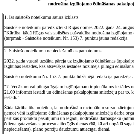
nodrošina izglītojamo ēdināšanas pakalp
1. Īss saistošo noteikumu satura izklāsts
Saistošie noteikumi paredz izteikt Rīgas domes 2022. gada 24. augu
"Kārtība, kādā Rīgas valstspilsētas pašvaldība nodrošina izglītojam
(turpmāk - Saistošie noteikumi Nr. 153) 7. punktu jaunā redakcijā.
2. Saistošo noteikumu nepieciešamības pamatojums
2022. gada vasarā uzsākta pāreja uz izglītojamo ēdināšanas ārpakalpo
izglītības iestādēs, kas atsevišķās iestādēs nozīmēja pilnīgu ēdināša
Saistošo noteikumu Nr. 153 7. punkta līdzšinējā redakcija paredzēja:
"7. Vecākam vai pilngadīgajam izglītojamam ir pienākums iestādes note
21.00 informēt iestādi un ēdināšanas pakalpojuma sniedzēju par to, k
iestādi."
Šāda kārtība tika noteikta, lai nodrošinātu racionālu resursu izlietoj
ņemot vērā izglītojamo ēdināšanas pakalpojuma sniedzēja darba organi
pārtikas produktu pasūtījumu un iegādi, nodrošina darbaspēku (admi
ēdiena gatavošanas procesu attiecīgās dienas rītā, kā arī nogādā sagata
nepieciešams), plāno porciju daudzumu attiecīgai dienai.