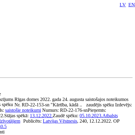
LV
EN
se
zījums Rīgas domes 2022. gada 24. augusta saistošajos noteikumos
s spēku
Nr. RD-22-153-sn "Kārtība, kādā ..
zaudējis spēku
Izdevējs:
ds:
saistošie noteikumi
Numurs:
RD-22-176-sn
Pieņemts:
22.
Stājas spēkā:
13.12.2022.
Zaudē spēku:
05.10.2023.
Atbalsts
dzīvotājiem
Publicēts:
Latvijas Vēstnesis
, 240, 12.12.2022.
OP
40.5
nti