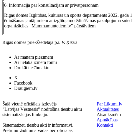
6. Informācija par konsultācijām ar privātpersonām
Rīgas domes Izglītības, kultūras un sporta departaments 2022. gada 1
ēdināšanas jautājumiem ar izglītojamo ēdināšanas pakalpojuma sniedz
organizācijas "Mammamuntetiem.lv" pārstāvjiem.
Rīgas domes priekšsēdētāja p.i.
V. Ķirsis
Ar manām piezīmēm
Ar lielāka izmēra fontu
Drukāt tiesību aktu
X
Facebook
Draugiem.lv
Šajā vietnē oficiālais izdevējs
Par Likumi.lv
"Latvijas Vēstnesis" nodrošina tiesību aktu
Aktualitātes
sistematizācijas funkciju.
Atsauksmēm
Apmācības
Sistematizēti tiesību akti ir informatīvi.
Kontakti
Pretrunu gadījumā vadās pēc oficiālās