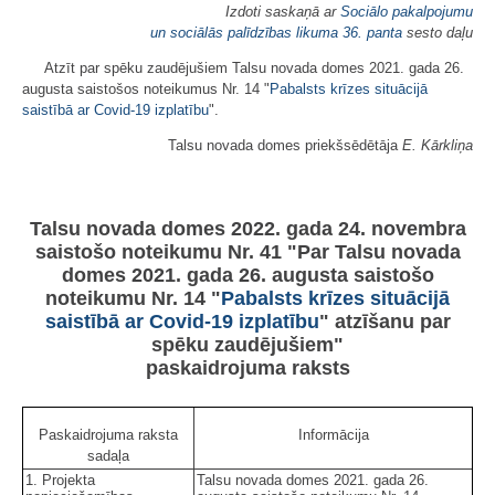
Izdoti saskaņā ar
Sociālo pakalpojumu
un sociālās palīdzības likuma
36. panta
sesto daļu
Atzīt par spēku zaudējušiem Talsu novada domes 2021. gada 26.
augusta saistošos noteikumus Nr. 14 "
Pabalsts krīzes situācijā
saistībā ar Covid-19 izplatību
".
Talsu novada domes priekšsēdētāja
E. Kārkliņa
Talsu novada domes 2022. gada 24. novembra
saistošo noteikumu Nr. 41 "Par Talsu novada
domes 2021. gada 26. augusta saistošo
noteikumu Nr. 14 "
Pabalsts krīzes situācijā
saistībā ar Covid-19 izplatību
" atzīšanu par
spēku zaudējušiem"
paskaidrojuma raksts
Paskaidrojuma raksta
Informācija
sadaļa
1. Projekta
Talsu novada domes 2021. gada 26.