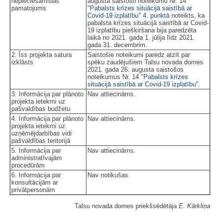
nepieciešamības
augusta saistošo noteikumu Nr. 14
pamatojums
"
Pabalsts krīzes situācijā saistībā ar
Covid-19 izplatību
"
4. punktā
noteikts, ka
pabalsta krīzes situācijā saistībā ar Covid-
19 izplatību piešķiršana bija paredzēta
laikā no 2021. gada 1. jūlija līdz 2021.
gada 31. decembrim.
2. Īss projekta satura
Saistošie noteikumi paredz atzīt par
izklāsts
spēku zaudējušiem Talsu novada domes
2021. gada 26. augusta saistošos
noteikumus Nr. 14 "
Pabalsts krīzes
situācijā saistībā ar Covid-19 izplatību
".
3. Informācija par plānoto
Nav attiecināms.
projekta ietekmi uz
pašvaldības budžetu
4. Informācija par plānoto
Nav attiecināms.
projekta ietekmi uz
uzņēmējdarbības vidi
pašvaldības teritorijā
5. Informācija par
Nav attiecināms.
administratīvajām
procedūrām
6. Informācija par
Nav notikušas.
konsultācijām ar
privātpersonām
Talsu novada domes priekšsēdētāja
E. Kārkliņa