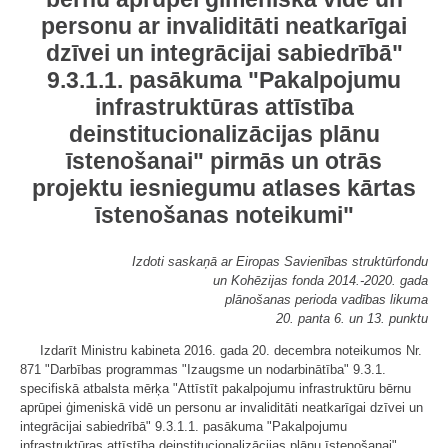
personu ar invaliditāti neatkarīgai
dzīvei un integrācijai sabiedrībā"
9.3.1.1. pasākuma "Pakalpojumu
infrastruktūras attīstība
deinstitucionalizācijas plānu
īstenošanai" pirmās un otrās
projektu iesniegumu atlases kārtas
īstenošanas noteikumi"
Izdoti saskaņā ar Eiropas Savienības struktūrfondu
un Kohēzijas fonda 2014.-2020. gada
plānošanas perioda vadības likuma
20. panta 6. un 13. punktu
Izdarīt Ministru kabineta 2016. gada 20. decembra noteikumos Nr.
871 "Darbības programmas "Izaugsme un nodarbinātība" 9.3.1.
specifiskā atbalsta mērķa "Attīstīt pakalpojumu infrastruktūru bērnu
aprūpei ģimeniskā vidē un personu ar invaliditāti neatkarīgai dzīvei un
integrācijai sabiedrībā" 9.3.1.1. pasākuma "Pakalpojumu
infrastruktūras attīstība deinstitucionalizācijas plānu īstenošanai"