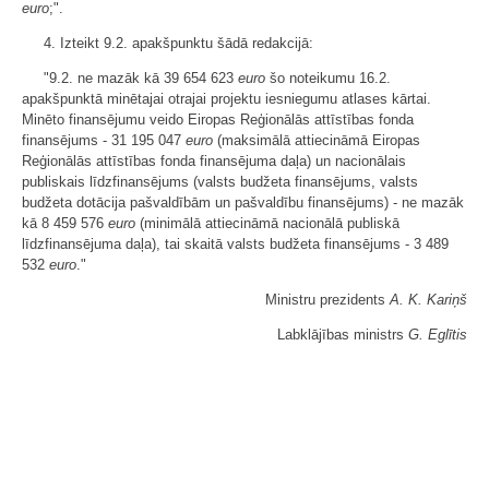
euro
;".
4. Izteikt 9.2. apakšpunktu šādā redakcijā:
"9.2. ne mazāk kā 39 654 623
euro
šo noteikumu 16.2.
apakšpunktā minētajai otrajai projektu iesniegumu atlases kārtai.
Minēto finansējumu veido Eiropas Reģionālās attīstības fonda
finansējums - 31 195 047
euro
(maksimālā attiecināmā Eiropas
Reģionālās attīstības fonda finansējuma daļa) un nacionālais
publiskais līdzfinansējums (valsts budžeta finansējums, valsts
budžeta dotācija pašvaldībām un pašvaldību finansējums) - ne mazāk
kā 8 459 576
euro
(minimālā attiecināmā nacionālā publiskā
līdzfinansējuma daļa), tai skaitā valsts budžeta finansējums - 3 489
532
euro
."
Ministru prezidents
A. K. Kariņš
Labklājības ministrs
G. Eglītis