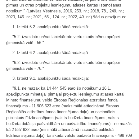
pirmās un otrās projektu iesniegumu atlases kārtas īstenošanas
noteikumi" (Latvijas Vēstnesis, 2016, 253. nr.; 2018, 78., 249. nr.;
2020, 146. nr.; 2021, 56., 124. nr.; 2022, 49. nr.) šādus grozījumus:
1. Izteikt 5.2. apakšpunktu šādā redakcijā:
"5.2. izveidoto un/vai labiekārtoto vietu skaits bērnu aprūpei
ģimeniskā vidē - 56."
2. Izteikt 6.2. apakšpunktu šādā redakcijā:
"6.2. izveidoto un/vai labiekārtoto vietu skaits bērnu aprūpei
ģimeniskā vidē - 76."
3. Izteikt 9.1. apakšpunktu šādā redakcijā:
"9.1. ne mazāk kā 14 444 545
euro
šo noteikumu 16.1.
apakšpunktā minētajai pirmajai projektu iesniegumu atlases kārtai.
Minēto finansējumu veido Eiropas Reģionālās attīstības fonda
finansējums - 11 906 623
euro
(maksimālā attiecināmā Eiropas
Reģionālās attīstības fonda finansējuma daļa) un nacionālais
publiskais līdzfinansējums (valsts budžeta finansējums, valsts
budžeta dotācija pašvaldībām un pašvaldību finansējums) - ne mazāk
kā 2 537 922
euro
(minimālā attiecināmā nacionālā publiskā
līdzfinansējuma daļa), tai skaitā valsts budžeta finansējums - 498 709