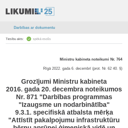
Darbības ar dokumentu
Tiesību akts:
spēkā esošs
Ministru kabineta noteikumi Nr. 764
Rīgā 2022. gada 6. decembrī (prot. Nr. 62 40. §)
Grozījumi Ministru kabineta
2016. gada 20. decembra noteikumos
Nr. 871 "Darbības programmas
"Izaugsme un nodarbinātība"
9.3.1. specifiskā atbalsta mērķa
"Attīstīt pakalpojumu infrastruktūru
bērnu aprūpei ģimeniskā vidē un