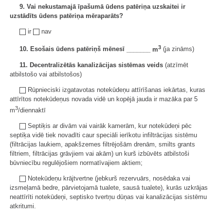
9. Vai nekustamajā īpašumā ūdens patēriņa uzskaitei ir
uzstādīts ūdens patēriņa mēraparāts?
ir
nav
3
10. Esošais ūdens patēriņš mēnesī
_______ m
(ja zināms)
11. Decentralizētās kanalizācijas sistēmas veids
(atzīmēt
atbilstošo vai atbilstošos)
Rūpnieciski izgatavotas notekūdeņu attīrīšanas iekārtas, kuras
attīrītos notekūdeņus novada vidē un kopējā jauda ir mazāka par 5
3
m
/diennaktī
Septiķis ar divām vai vairāk kamerām, kur notekūdeņi pēc
septiķa vidē tiek novadīti caur speciāli ierīkotu infiltrācijas sistēmu
(filtrācijas laukiem, apakšzemes filtrējošām drenām, smilts grants
filtriem, filtrācijas grāvjiem vai akām) un kurš izbūvēts atbilstoši
būvniecību regulējošiem normatīvajiem aktiem;
Notekūdeņu krājtvertne (jebkurš rezervuārs, nosēdaka vai
izsmeļamā bedre, pārvietojamā tualete, sausā tualete), kurās uzkrājas
neattīrīti notekūdeņi, septisko tvertņu dūņas vai kanalizācijas sistēmu
atkritumi.