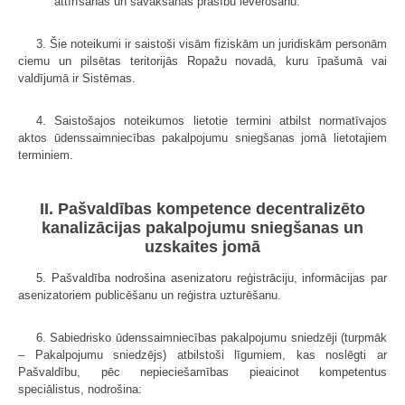
attīrīšanas un savākšanas prasību ievērošanu.
3. Šie noteikumi ir saistoši visām fiziskām un juridiskām personām
ciemu un pilsētas teritorijās Ropažu novadā, kuru īpašumā vai
valdījumā ir Sistēmas.
4. Saistošajos noteikumos lietotie termini atbilst normatīvajos
aktos ūdenssaimniecības pakalpojumu sniegšanas jomā lietotajiem
terminiem.
II. Pašvaldības kompetence decentralizēto
kanalizācijas pakalpojumu sniegšanas un
uzskaites jomā
5. Pašvaldība nodrošina asenizatoru reģistrāciju, informācijas par
asenizatoriem publicēšanu un reģistra uzturēšanu.
6. Sabiedrisko ūdenssaimniecības pakalpojumu sniedzēji (turpmāk
– Pakalpojumu sniedzējs) atbilstoši līgumiem, kas noslēgti ar
Pašvaldību, pēc nepieciešamības pieaicinot kompetentus
speciālistus, nodrošina: