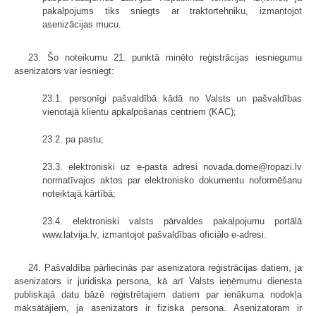
pakalpojums tiks sniegts ar traktortehniku, izmantojot
asenizācijas mucu.
23. Šo noteikumu 21. punktā minēto reģistrācijas iesniegumu
asenizators var iesniegt:
23.1. personīgi pašvaldībā kādā no Valsts un pašvaldības
vienotajā klientu apkalpošanas centriem (KAC);
23.2. pa pastu;
23.3. elektroniski uz e-pasta adresi novada.dome@ropazi.lv
normatīvajos aktos par elektronisko dokumentu noformēšanu
noteiktajā kārtībā;
23.4. elektroniski valsts pārvaldes pakalpojumu portālā
www.latvija.lv, izmantojot pašvaldības oficiālo e-adresi.
24. Pašvaldība pārliecinās par asenizatora reģistrācijas datiem, ja
asenizators ir juridiska persona, kā arī Valsts ieņēmumu dienesta
publiskajā datu bāzē reģistrētajiem datiem par ienākuma nodokļa
maksātājiem, ja asenizators ir fiziska persona. Asenizatoram ir