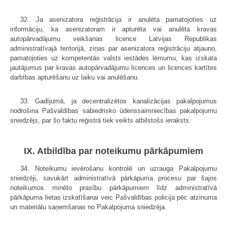
32. Ja asenizatora reģistrācija ir anulēta pamatojoties uz
informāciju, ka asenizatoram ir apturēta vai anulēta kravas
autopārvadājumu veikšanas licence Latvijas Republikas
administratīvajā teritorijā, ziņas par asenizatora reģistrāciju atjauno,
pamatojoties uz kompetentās valsts iestādes lēmumu, kas izskata
jautājumus par kravas autopārvadājumu licences un licences kartītes
darbības apturēšanu uz laiku vai anulēšanu.
33. Gadījumā, ja decentralizētos kanalizācijas pakalpojumus
nodrošina Pašvaldības sabiedrisko ūdenssaimniecības pakalpojumu
sniedzējs, par šo faktu reģistrā tiek veikts atbilstošs ieraksts.
IX. Atbildība par noteikumu pārkāpumiem
34. Noteikumu ievērošanu kontrolē un uzrauga Pakalpojumu
sniedzēji, savukārt administratīvā pārkāpuma procesu par šajos
noteikumos minēto prasību pārkāpumiem līdz administratīvā
pārkāpuma lietas izskatīšanai veic Pašvaldības policija pēc atzinuma
un materiālu saņemšanas no Pakalpojuma sniedzēja.