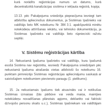
kurā norādīts reģistrācijas numurs un datums, kurā
decentralizētā kanalizācijas sistēma ir iekļauta reģistrā, kopija;
13.13. pēc Pakalpojuma sniedzēja pieprasījuma iesniegt tam
atbilstību apliecinošus dokumentus, ja Sistēmas īpašnieks vai
valdītājs lieto MK noteikumu Nr. 384 3.1. apakšpunktā minētu
notekūdeņu attīrīšanas iekārtu, vai tehnisko dokumentāciju, ja
Sistēmas īpašnieks vai valdītājs lieto rūpnieciski ražotu
septiķi.
V. Sistēmu reģistrācijas kārtība
14. Nekustamā īpašuma īpašnieks vai valdītājs, kura īpašumā
esošā Sistēma nav reģistrēta, iesniedz Pakalpojuma sniedzējam pēc
nekustamā īpašuma atrašanās vietas atbilstoši šo noteikumu 16.
punktam pirmreizējo Sistēmas reģistrācijas apliecinājumu saskaņā ar
saistošajiem noteikumiem pievienoto paraugu (1. pielikums).
15. Ja nekustamais īpašums tiek atsavināts vai ir notikušas
Sistēmas izmaiņas (tās pārbūve vai veida maiņa, mainījies
notekūdeņu novadīšanas plānotais apjoms, deklarēto vai faktiski
dzīvojošo personu skaits u.c.), Sistēmas īpašniekam vai valdītājam