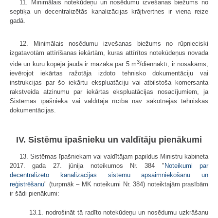
11. Minimālais notekūdeņu un nosēdumu izvešanas biežums no
septiķa un decentralizētās kanalizācijas krājtvertnes ir viena reize
gadā.
12. Minimālais nosēdumu izvešanas biežums no rūpnieciski
izgatavotām attīrīšanas iekārtām, kuras attīrītos notekūdeņus novada
3
vidē un kuru kopējā jauda ir mazāka par 5 m
/diennaktī, ir nosakāms,
ievērojot iekārtas ražotāja izdoto tehnisko dokumentāciju vai
instrukcijas par šo iekārtu ekspluatāciju vai atbilstoša komersanta
rakstveida atzinumu par iekārtas ekspluatācijas nosacījumiem, ja
Sistēmas īpašnieka vai valdītāja rīcībā nav sākotnējās tehniskās
dokumentācijas.
IV. Sistēmu īpašnieku un valdītāju pienākumi
13. Sistēmas īpašniekam vai valdītājam papildus Ministru kabineta
2017. gada 27. jūnija noteikumos Nr. 384 "
Noteikumi par
decentralizēto kanalizācijas sistēmu apsaimniekošanu un
reģistrēšanu
" (turpmāk – MK noteikumi Nr. 384) noteiktajām prasībām
ir šādi pienākumi:
13.1. nodrošināt tā radīto notekūdeņu un nosēdumu uzkrāšanu