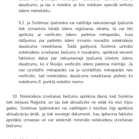
daudzumu, ja tas ir noteikts ar šim nolūkam speciāli ierīkotu
ūdens mēriekārtu;
9.2. ja Sistēmas īpašnieka vai valdītāja nekustamajā īpašumā
tiek izmantota lokālā ūdens iegūšanas iekārta, tā var tikt
aprīkota ar verificētu ūdens patēriņa mēraparātu, kura
rādījumus par patērēto ūdeni izmanto novadīto notekūdeņu
daudzuma noteikšanai. Šādā gadījumā Sistēmā uzkrāto
notekūdeņu izvešanas biežums ir nosakāms, aprēķinā ietverot
faktiskos datus par nekustamajā īpašumā izlietoto ūdens
daudzumu, ko ir fiksējis verificēts ūdens patēriņa mērītājs. Ja
nav uzstādīts mēraparāts vai ja uzstādītais mēraparāts nav
verificēts, tad notekūdeņu daudzuma noteikšanai pielieto šo
noteikumu 8. punktā noteikto normu.
10. Notekūdeņu izvešanas biežumu aprēķina dienā, kad Sistēma
tiek iekļauta Reģistrā, un tas tiek aktualizēts ne retāk kā reizi trijos
gados. Sistēmas īpašniekam vai valdītājam ir tiesības lūgt aprēķina
aktualizāciju ātrāk, ja tiek iesniegti dokumenti, kas apliecina faktisko
apstākļu izmaiņas un var ietekmēt minimālo notekūdeņu izvešanas
biežumu.