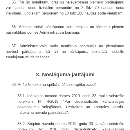
35. Par šo noteikumu prasību neievērošanu piemēro brīdinājumu
vai naudas sodu fiziskām personām no 2 līdz 70 naudas soda
vienībām, juridiskām personām no 10 līdz 280 naudas soda vienībām.
36. Administratīvā pārkāpuma lietu izskata un lēmumu pieņem
pašvaldības domes Administratīvā komisija.
37. Administratīvais sods neatbrīvo pārkāpēju no pienākuma
novērst pārkāpumu, kā arī no pārkāpuma rezultātā nodarīto
zaudējumu atlīdzināšanas.
X. Noslēguma jautājumi
38. Ar šo Noteikumu spēkā stāšanos spēku zaudē:
38.1. Inčukalna novada domes 2019. gada 22. maija saistošie
noteikumi Nr. 4/2019 "Par decentralizēto kanalizācijas
pakalpojumu sniegšanas, uzskaites un kontroles kārtību
Inčukalna novada pašvaldībā";
38.2. Stopiņu novada domes 2019. gada 30. janvāra saistošie
noteikumi Nr. 3/19 "Par decentralizēto kanalizācijas