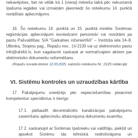
nekavējoties, bet ne vēlāk kā 1 (viena) mēneša laikā pēc nekustamā
īpašuma iegādes vai izmaiņām jāiesniedz šo noteikumu 14. punktā
norādītais apliecinājums.
16. Šo noteikumu 14. punktā un 15. punktā minētie Sistēmas
reģistrācijas apliecinājumi iesniedzami personiski vai nosūtāmi pa
pastu Pašvaldības SIA "Garkalnes inženiertīkli" – Institūta iela 14–8,
Ulbroka, Stopiņu pag., Ropažu nov., LV-2130 vai uz elektronisko pastu
info@uktikli.lv, kuri sagatavoti saskaņā ar normatīvajiem aktiem par
elektronisko dokumentu noformēšanu.
(Ropažu novada domes
12.03.2025.
saistošo noteikumu Nr. 15/25 redakcijā)
VI. Sistēmu kontroles un uzraudzības kārtība
17. Pakalpojumu sniedzējs pēc nepieciešamības pieaicinot
kompetentus speciālistus ir tiesīgs:
17.1. pārbaudīt decentralizēto kanalizācijas pakalpojumu
saņemšanu apliecinošu attaisnojuma dokumentu esamību;
17.2. saskaņojot ar Sistēmas īpašnieku vai valdītāju, piekļūt un
apsekot Sistēmu tās tehniskā nodrošinājuma un