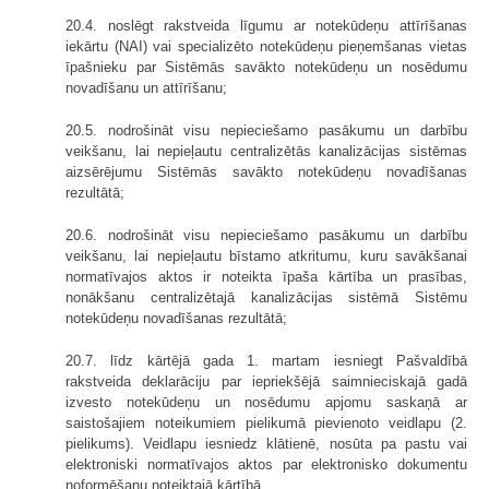
20.4. noslēgt rakstveida līgumu ar notekūdeņu attīrīšanas
iekārtu (NAI) vai specializēto notekūdeņu pieņemšanas vietas
īpašnieku par Sistēmās savākto notekūdeņu un nosēdumu
novadīšanu un attīrīšanu;
20.5. nodrošināt visu nepieciešamo pasākumu un darbību
veikšanu, lai nepieļautu centralizētās kanalizācijas sistēmas
aizsērējumu Sistēmās savākto notekūdeņu novadīšanas
rezultātā;
20.6. nodrošināt visu nepieciešamo pasākumu un darbību
veikšanu, lai nepieļautu bīstamo atkritumu, kuru savākšanai
normatīvajos aktos ir noteikta īpaša kārtība un prasības,
nonākšanu centralizētajā kanalizācijas sistēmā Sistēmu
notekūdeņu novadīšanas rezultātā;
20.7. līdz kārtējā gada 1. martam iesniegt Pašvaldībā
rakstveida deklarāciju par iepriekšējā saimnieciskajā gadā
izvesto notekūdeņu un nosēdumu apjomu saskaņā ar
saistošajiem noteikumiem pielikumā pievienoto veidlapu (2.
pielikums). Veidlapu iesniedz klātienē, nosūta pa pastu vai
elektroniski normatīvajos aktos par elektronisko dokumentu
noformēšanu noteiktajā kārtībā.