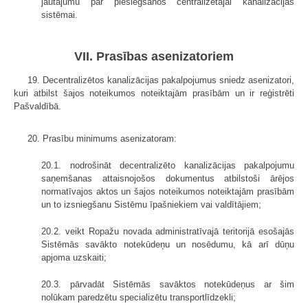
jautājumu par pieslēgšanos centralizētajai kanalizācijas
sistēmai.
VII. Prasības asenizatoriem
19. Decentralizētos kanalizācijas pakalpojumus sniedz asenizatori,
kuri atbilst šajos noteikumos noteiktajām prasībām un ir reģistrēti
Pašvaldībā.
20. Prasību minimums asenizatoram:
20.1. nodrošināt decentralizēto kanalizācijas pakalpojumu
saņemšanas attaisnojošos dokumentus atbilstoši ārējos
normatīvajos aktos un šajos noteikumos noteiktajām prasībām
un to izsniegšanu Sistēmu īpašniekiem vai valdītājiem;
20.2. veikt Ropažu novada administratīvajā teritorijā esošajās
Sistēmās savākto notekūdeņu un nosēdumu, kā arī dūņu
apjoma uzskaiti;
20.3. pārvadāt Sistēmās savāktos notekūdeņus ar šim
nolūkam paredzētu specializētu transportlīdzekli;