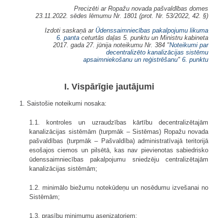
Precizēti ar Ropažu novada pašvaldības domes
23.11.2022. sēdes lēmumu Nr. 1801 (prot. Nr. 53/2022, 42. §)
Izdoti saskaņā ar
Ūdenssaimniecības pakalpojumu likuma
6. panta
ceturtās daļas 5. punktu un Ministru kabineta
2017. gada 27. jūnija noteikumu Nr. 384 "
Noteikumi par
decentralizēto kanalizācijas sistēmu
apsaimniekošanu un reģistrēšanu
"
6. punktu
I. Vispārīgie jautājumi
1. Saistošie noteikumi nosaka:
1.1. kontroles un uzraudzības kārtību decentralizētajām
kanalizācijas sistēmām (turpmāk – Sistēmas) Ropažu novada
pašvaldības (turpmāk – Pašvaldība) administratīvajā teritorijā
esošajos ciemos un pilsētā, kas nav pievienotas sabiedrisko
ūdenssaimniecības pakalpojumu sniedzēju centralizētajām
kanalizācijas sistēmām;
1.2. minimālo biežumu notekūdeņu un nosēdumu izvešanai no
Sistēmām;
1.3. prasību minimumu asenizatoriem;