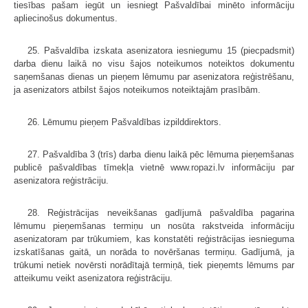
tiesības pašam iegūt un iesniegt Pašvaldībai minēto informāciju
apliecinošus dokumentus.
25. Pašvaldība izskata asenizatora iesniegumu 15 (piecpadsmit)
darba dienu laikā no visu šajos noteikumos noteiktos dokumentu
saņemšanas dienas un pieņem lēmumu par asenizatora reģistrēšanu,
ja asenizators atbilst šajos noteikumos noteiktajām prasībām.
26. Lēmumu pieņem Pašvaldības izpilddirektors.
27. Pašvaldība 3 (trīs) darba dienu laikā pēc lēmuma pieņemšanas
publicē pašvaldības tīmekļa vietnē www.ropazi.lv informāciju par
asenizatora reģistrāciju.
28. Reģistrācijas neveikšanas gadījumā pašvaldība pagarina
lēmumu pieņemšanas termiņu un nosūta rakstveida informāciju
asenizatoram par trūkumiem, kas konstatēti reģistrācijas iesnieguma
izskatīšanas gaitā, un norāda to novēršanas termiņu. Gadījumā, ja
trūkumi netiek novērsti norādītajā termiņā, tiek pieņemts lēmums par
atteikumu veikt asenizatora reģistrāciju.