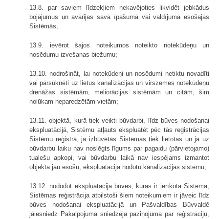
13.8. par saviem līdzekļiem nekavējoties likvidēt jebkādus
bojājumus un avārijas savā īpašumā vai valdījumā esošajās
Sistēmās;
13.9. ievērot šajos noteikumos noteikto notekūdeņu un
nosēdumu izvešanas biežumu;
13.10. nodrošināt, lai notekūdeņi un nosēdumi netiktu novadīti
vai pārsūknēti uz lietus kanalizācijas un virszemes notekūdeņu
drenāžas sistēmām, meliorācijas sistēmām un citām, šim
nolūkam neparedzētām vietām;
13.11. objektā, kurā tiek veikti būvdarbi, līdz būves nodošanai
ekspluatācijā, Sistēmu atļauts ekspluatēt pēc tās reģistrācijas
Sistēmu reģistrā, ja izbūvētās Sistēmas tiek lietotas un ja uz
būvdarbu laiku nav noslēgts līgums par pagaidu (pārvietojamo)
tualešu apkopi, vai būvdarbu laikā nav iespējams izmantot
objektā jau esošu, ekspluatācijā nodotu kanalizācijas sistēmu;
13.12. nododot ekspluatācijā būves, kurās ir ierīkota Sistēma,
Sistēmas reģistrācija atbilstoši šiem noteikumiem ir jāveic līdz
būves nodošanai ekspluatācijā un Pašvaldības Būvvaldē
jāiesniedz Pakalpojuma sniedzēja paziņojuma par reģistrāciju,