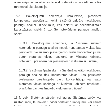
apliecinājumu par iekārtas tehnisko stāvokli un norādījumus tās
turpmākai ekspluatācijai;
18.3. Pakalpojumu sniedzēja uzraudzībā, piesaistot
kompetentu speciālistu, veikt Sistēmā uzkrāto notekūdeņu
paraugu analīzi. Izdevumus, kas saistīti ar decentralizētajā
kanalizācijas sistēmā uzkrāto notekūdeņu paraugu analīzi,
sedz:
18.3.1. Pakalpojumu sniedzējs, ja Sistēmā uzkrāto
notekūdeņu paraugu analīzē netiek konstatētas vielas, kas
pārsniedz pieļaujamo piesārņojošo vielu koncentrāciju vai
satur bīstamās vielas saskaņā ar Ministru kabineta
noteikumu prasībām par piesārņojošo vielu emisiju ūdenī,
18.3.2. Sistēmas īpašnieks, ja Sistēmā uzkrāto notekūdeņu
paraugu analīzē tiek konstatētas vielas, kas pārsniedz
pieļaujamo piesārņojošo vielu koncentrāciju vai satur
bīstamās vielas saskaņā ar Ministru kabineta noteikumu
prasībām par piesārņojošo vielu emisiju ūdenī;
18.4. veikt Sistēmas pārbūvi vai jaunas Sistēmas izbūvi vai
uzstādīšanu, lai novērstu videi nodarāmo kaitējumu, vai risināt