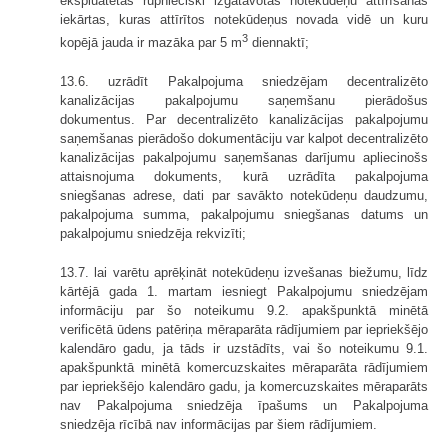
ekspluatētas rūpnieciski izgatavotas notekūdeņu attīrīšanas
iekārtas, kuras attīrītos notekūdeņus novada vidē un kuru
3
kopējā jauda ir mazāka par 5 m
diennaktī;
13.6. uzrādīt Pakalpojuma sniedzējam decentralizēto
kanalizācijas pakalpojumu saņemšanu pierādošus
dokumentus. Par decentralizēto kanalizācijas pakalpojumu
saņemšanas pierādošo dokumentāciju var kalpot decentralizēto
kanalizācijas pakalpojumu saņemšanas darījumu apliecinošs
attaisnojuma dokuments, kurā uzrādīta pakalpojuma
sniegšanas adrese, dati par savākto notekūdeņu daudzumu,
pakalpojuma summa, pakalpojumu sniegšanas datums un
pakalpojumu sniedzēja rekvizīti;
13.7. lai varētu aprēķināt notekūdeņu izvešanas biežumu, līdz
kārtējā gada 1. martam iesniegt Pakalpojumu sniedzējam
informāciju par šo noteikumu 9.2. apakšpunktā minētā
verificētā ūdens patēriņa mēraparāta rādījumiem par iepriekšējo
kalendāro gadu, ja tāds ir uzstādīts, vai šo noteikumu 9.1.
apakšpunktā minētā komercuzskaites mēraparāta rādījumiem
par iepriekšējo kalendāro gadu, ja komercuzskaites mēraparāts
nav Pakalpojuma sniedzēja īpašums un Pakalpojuma
sniedzēja rīcībā nav informācijas par šiem rādījumiem.