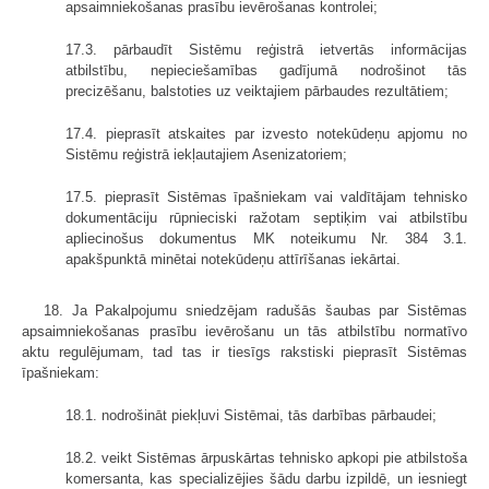
apsaimniekošanas prasību ievērošanas kontrolei;
17.3. pārbaudīt Sistēmu reģistrā ietvertās informācijas
atbilstību, nepieciešamības gadījumā nodrošinot tās
precizēšanu, balstoties uz veiktajiem pārbaudes rezultātiem;
17.4. pieprasīt atskaites par izvesto notekūdeņu apjomu no
Sistēmu reģistrā iekļautajiem Asenizatoriem;
17.5. pieprasīt Sistēmas īpašniekam vai valdītājam tehnisko
dokumentāciju rūpnieciski ražotam septiķim vai atbilstību
apliecinošus dokumentus MK noteikumu Nr. 384 3.1.
apakšpunktā minētai notekūdeņu attīrīšanas iekārtai.
18. Ja Pakalpojumu sniedzējam radušās šaubas par Sistēmas
apsaimniekošanas prasību ievērošanu un tās atbilstību normatīvo
aktu regulējumam, tad tas ir tiesīgs rakstiski pieprasīt Sistēmas
īpašniekam:
18.1. nodrošināt piekļuvi Sistēmai, tās darbības pārbaudei;
18.2. veikt Sistēmas ārpuskārtas tehnisko apkopi pie atbilstoša
komersanta, kas specializējies šādu darbu izpildē, un iesniegt