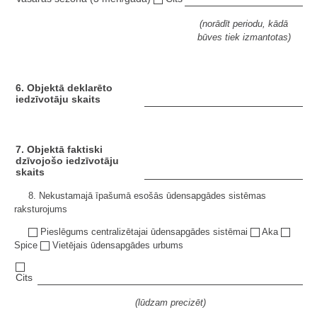
(norādīt periodu, kādā
būves tiek izmantotas)
6. Objektā deklarēto
iedzīvotāju skaits
7. Objektā faktiski
dzīvojošo iedzīvotāju
skaits
8. Nekustamajā īpašumā esošās ūdensapgādes sistēmas
raksturojums
Pieslēgums centralizētajai ūdensapgādes sistēmai
Aka
Spice
Vietējais ūdensapgādes urbums
Cits
(lūdzam precizēt)