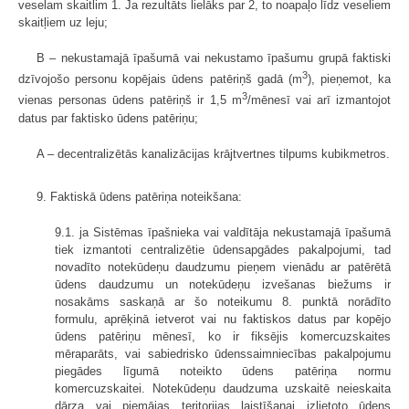
veselam skaitlim 1. Ja rezultāts lielāks par 2, to noapaļo līdz veseliem
skaitļiem uz leju;
B – nekustamajā īpašumā vai nekustamo īpašumu grupā faktiski
3
dzīvojošo personu kopējais ūdens patēriņš gadā (m
), pieņemot, ka
3
vienas personas ūdens patēriņš ir 1,5 m
/mēnesī vai arī izmantojot
datus par faktisko ūdens patēriņu;
A – decentralizētās kanalizācijas krājtvertnes tilpums kubikmetros.
9. Faktiskā ūdens patēriņa noteikšana:
9.1. ja Sistēmas īpašnieka vai valdītāja nekustamajā īpašumā
tiek izmantoti centralizētie ūdensapgādes pakalpojumi, tad
novadīto notekūdeņu daudzumu pieņem vienādu ar patērētā
ūdens daudzumu un notekūdeņu izvešanas biežums ir
nosakāms saskaņā ar šo noteikumu 8. punktā norādīto
formulu, aprēķinā ietverot vai nu faktiskos datus par kopējo
ūdens patēriņu mēnesī, ko ir fiksējis komercuzskaites
mēraparāts, vai sabiedrisko ūdenssaimniecības pakalpojumu
piegādes līgumā noteikto ūdens patēriņa normu
komercuzskaitei. Notekūdeņu daudzuma uzskaitē neieskaita
dārza vai piemājas teritorijas laistīšanai izlietoto ūdens