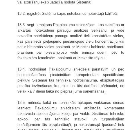
vai attīrīšanu ekspluatācijā nodotā Sistēmā;
13.2. reģistrēt Sistēmu šajos noteikumos noteiktajā kārtībā;
13.3. segt izmaksas Pakalpojumu sniedzējam, kas saistītas ar
ārkārtas notekūdeņu paraugu analīzes veikšanu, ja vidē
novadīto notekūdeņu paraugu analīzē tiek konstatētas vielas,
kas pārsniedz pieļaujamo piesārņojošo vielu koncentrāciju vai
satur bīstamās vielas saskaņā ar Ministru kabineta noteikumu
prasībām par piesārņojošo vielu emisiju ūdenī, pēc to
faktiskajām izmaksām, saskaņā ar izrakstīto rēķinu;
13.4. nodrošināt Pakalpojumu sniedzēja pārstāvim un pēc
nepieciešamības pieaicinātam kompetentam speciālistam
piekļuvi Sistēmai tās tehniskā nodrošinājuma, ekspluatācijas
prasību ievērošanas kontrolei un tās darbības pārbaudei, ne
vēlāk kā 7 dienu laikā no pieprasījuma saņemšanas;
13.5. mēneša laikā no tehniskās apkopes veikšanas dienas
iesniegt Pakalpojumu sniedzējam atbilstoša komersanta
rakstveida apliecinājuma kopiju par veikto Sistēmas tehnisko
apkopi, par tās tehnisko stāvokli un turpmākajiem
norādījumiem tās ekspluatācijā, ja nekustamajā īpašumā tiek