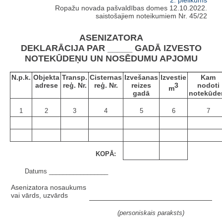
Ropažu novada pašvaldības domes 12.10.2022.
saistošajiem noteikumiem Nr. 45/22
ASENIZATORA
DEKLARĀCIJA PAR _____ GADĀ IZVESTO
NOTEKŪDEŅU UN NOSĒDUMU APJOMU
N.p.k.
Objekta
Transp.
Cisternas
Izvešanas
Izvestie
Kam
adrese
reģ. Nr.
reģ. Nr.
reizes
3
nodoti
m
gadā
notekūde
1
2
3
4
5
6
7
KOPĀ:
Datums _________________
Asenizatora nosaukums
vai vārds, uzvārds
(personiskais paraksts)