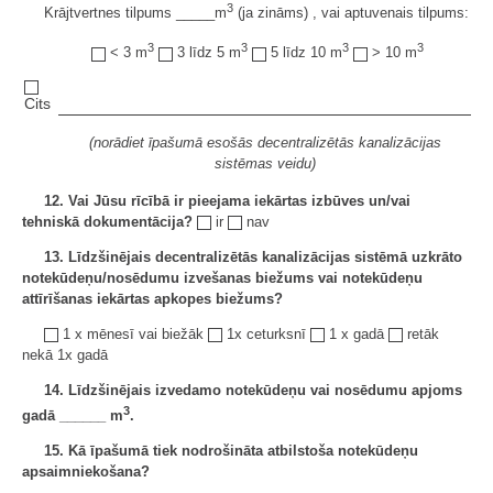
3
Krājtvertnes tilpums _____m
(ja zināms) , vai aptuvenais tilpums:
3
3
3
3
< 3 m
3 līdz 5 m
5 līdz 10 m
> 10 m
Cits
(norādiet īpašumā esošās decentralizētās kanalizācijas
sistēmas veidu)
12. Vai Jūsu rīcībā ir pieejama iekārtas izbūves un/vai
tehniskā dokumentācija?
ir
nav
13.
Līdzšinējais decentralizētās kanalizācijas sistēmā uzkrāto
notekūdeņu/nosēdumu izvešanas biežums vai notekūdeņu
attīrīšanas iekārtas apkopes biežums?
1 x mēnesī vai biežāk
1x ceturksnī
1 x gadā
retāk
nekā 1x gadā
14. Līdzšinējais izvedamo notekūdeņu vai nosēdumu apjoms
3
gadā ______
m
.
15. Kā īpašumā tiek nodrošināta atbilstoša notekūdeņu
apsaimniekošana?