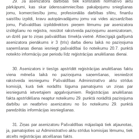
29. Ja asenizatora darbībās tiek konstatēti normatīvo aktu
pārkāpumi, kas skar ūdenssaimniecības pakalpojumu sniegšanas
jomu, komerctiesību jomu, profesionālās darbības sfēru, finanšu
saistību izpildi, kravu autopārvadājumu jomu vai vides aizsardzības
jomu, Pašvaldības izpilddirektors pieņem lēmumu par asenizatora
izslēgšanu no reģistra, nosūtot rakstveida paziņojumu asenizatoram,
un dzēš par to ziņas pašvaldības tīmekļa vietnē. Attiecīgajā gadījumā
asenizatora pienākums ir 3 (trīs) darba dienu laikā no paziņojuma
saņemšanas dienas iesniegt pašvaldībai šo noteikumu 20.7. punktā
noteikto informāciju par periodu līdz reģistrācijas anulēšanas dienai.
30. Asenizators ir tiesīgs apstrīdēt reģistrācijas anulēšanas faktu
viena mēneša laikā no paziņojuma saņemšanas, iesniedzot
rakstveida iesniegumu Pašvaldības Administratīvo aktu strīdus
komisijā, kurā tiek norādīts lūguma pamatojums un ziņas par
iesniegumā ietvertajiem apgalvojumiem. Reģistrācijas anulēšanas
fakta apstrīdēšana neaptur noteikumu 29. punktā norādītā paziņojuma
darbību un neatbrīvo asenizatoru no šo noteikumu 29. punktā
paredzētās informācijas iesniegšanas.
31. Ziņas par asenizatoru Pašvaldības mājaslapā tiek atjaunotas,
ja, pamatojoties uz Administratīvo aktu strīdus komisijas lēmumu, tiek
atcelts reģistrācijas atcelšanas fakts.