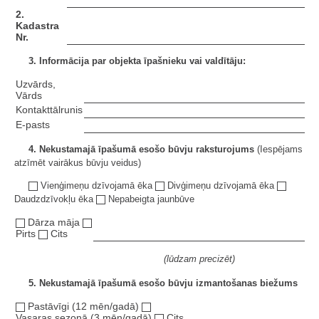
2.
Kadastra
Nr.
3. Informācija par objekta īpašnieku vai valdītāju:
Uzvārds,
Vārds
Kontakttālrunis
E-pasts
4. Nekustamajā īpašumā esošo būvju raksturojums
(Iespējams
atzīmēt vairākus būvju veidus)
Vienģimeņu dzīvojamā ēka
Divģimeņu dzīvojamā ēka
Daudzdzīvokļu ēka
Nepabeigta jaunbūve
Dārza māja
Pirts
Cits
(lūdzam precizēt)
5. Nekustamajā īpašumā esošo būvju izmantošanas biežums
Pastāvīgi (12 mēn/gadā)
Vasaras sezonā (3 mēn/gadā)
Cits