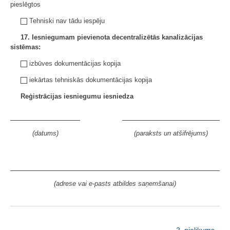
pieslēgtos
Tehniski nav tādu iespēju
17. Iesniegumam pievienota decentralizētās kanalizācijas
sistēmas:
izbūves dokumentācijas kopija
iekārtas tehniskās dokumentācijas kopija
Reģistrācijas iesniegumu iesniedza
(datums)
(paraksts un atšifrējums)
(adrese vai e-pasts atbildes saņemšanai)
2. pielikums