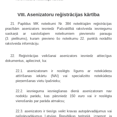
VIII. Asenizatoru reģistrācijas kārtība
21. Papildus MK noteikumi Nr. 384 noteiktajām reģistrācijas
prasībām asenizators iesniedz Pašvaldībā rakstveida iesniegumu
saskaņā ar saistošajiem noteikumiem pievienoto paraugu
(3. pielikums), kuram pievieno šo noteikumu 22. punktā norādīto
rakstveida informāciju.
22. Reģistrācijas veikšanai asenizators iesniedz attiecīgus
dokumentus, apliecinot, ka:
22.1. asenizatoram ir noslēgts līgums ar notekūdeņu
attīrīšanas iekārtu (NAI) vai specializēto notekūdeņu
pieņemšanas vietu īpašnieku;
22.2. iesnieguma iesniegšanas dienā asenizatoram nav
nodokļu parādu, kas pārsniedz 150
euro
vai ir noslēgta
vienošanās par parāda atmaksu;
22.3. asenizators ir tiesīgs veikt kravas autopārvadājumus vai
pašpārvadājumus Latvijas Republikas teritorijā, izņemot, ja