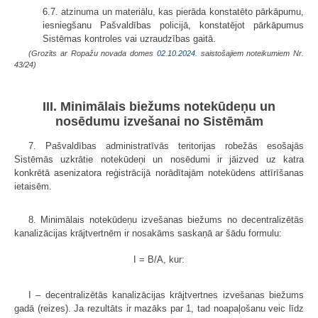
6.7. atzinuma un materiālu, kas pierāda konstatēto pārkāpumu,
iesniegšanu Pašvaldības policijā, konstatējot pārkāpumus
Sistēmas kontroles vai uzraudzības gaitā.
(Grozīts ar Ropažu novada domes
02.10.2024.
saistošajiem noteikumiem Nr.
43/24)
III. Minimālais biežums notekūdeņu un
nosēdumu izvešanai no Sistēmām
7. Pašvaldības administratīvās teritorijas robežās esošajās
Sistēmās uzkrātie notekūdeņi un nosēdumi ir jāizved uz katra
konkrētā asenizatora reģistrācijā norādītajām notekūdens attīrīšanas
ietaisēm.
8. Minimālais notekūdeņu izvešanas biežums no decentralizētās
kanalizācijas krājtvertnēm ir nosakāms saskaņā ar šādu formulu:
I = B/A, kur:
I – decentralizētās kanalizācijas krājtvertnes izvešanas biežums
gadā (reizes). Ja rezultāts ir mazāks par 1, tad noapaļošanu veic līdz