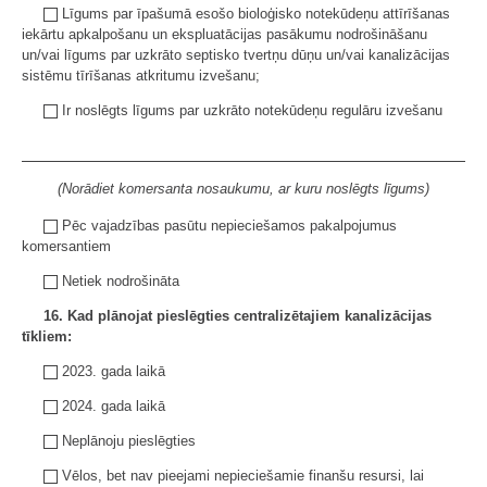
Līgums par īpašumā esošo bioloģisko notekūdeņu attīrīšanas
iekārtu apkalpošanu un ekspluatācijas pasākumu nodrošināšanu
un/vai līgums par uzkrāto septisko tvertņu dūņu un/vai kanalizācijas
sistēmu tīrīšanas atkritumu izvešanu;
Ir noslēgts līgums par uzkrāto notekūdeņu regulāru izvešanu
(Norādiet komersanta nosaukumu, ar kuru noslēgts līgums)
Pēc vajadzības pasūtu nepieciešamos pakalpojumus
komersantiem
Netiek nodrošināta
16. Kad plānojat pieslēgties centralizētajiem kanalizācijas
tīkliem:
2023. gada laikā
2024. gada laikā
Neplānoju pieslēgties
Vēlos, bet nav pieejami nepieciešamie finanšu resursi, lai