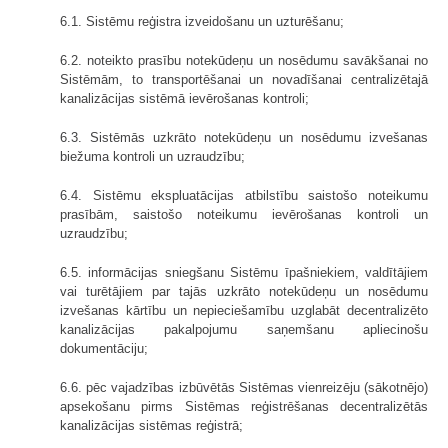
6.1. Sistēmu reģistra izveidošanu un uzturēšanu;
6.2. noteikto prasību notekūdeņu un nosēdumu savākšanai no
Sistēmām, to transportēšanai un novadīšanai centralizētajā
kanalizācijas sistēmā ievērošanas kontroli;
6.3. Sistēmās uzkrāto notekūdeņu un nosēdumu izvešanas
biežuma kontroli un uzraudzību;
6.4. Sistēmu ekspluatācijas atbilstību saistošo noteikumu
prasībām, saistošo noteikumu ievērošanas kontroli un
uzraudzību;
6.5. informācijas sniegšanu Sistēmu īpašniekiem, valdītājiem
vai turētājiem par tajās uzkrāto notekūdeņu un nosēdumu
izvešanas kārtību un nepieciešamību uzglabāt decentralizēto
kanalizācijas pakalpojumu saņemšanu apliecinošu
dokumentāciju;
6.6. pēc vajadzības izbūvētās Sistēmas vienreizēju (sākotnējo)
apsekošanu pirms Sistēmas reģistrēšanas decentralizētās
kanalizācijas sistēmas reģistrā;