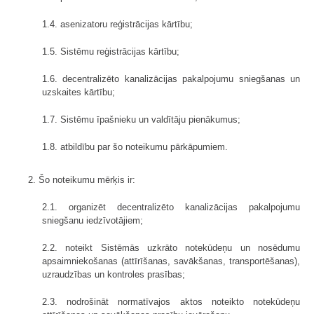
1.4. asenizatoru reģistrācijas kārtību;
1.5. Sistēmu reģistrācijas kārtību;
1.6. decentralizēto kanalizācijas pakalpojumu sniegšanas un
uzskaites kārtību;
1.7. Sistēmu īpašnieku un valdītāju pienākumus;
1.8. atbildību par šo noteikumu pārkāpumiem.
2. Šo noteikumu mērķis ir:
2.1. organizēt decentralizēto kanalizācijas pakalpojumu
sniegšanu iedzīvotājiem;
2.2. noteikt Sistēmās uzkrāto notekūdeņu un nosēdumu
apsaimniekošanas (attīrīšanas, savākšanas, transportēšanas),
uzraudzības un kontroles prasības;
2.3. nodrošināt normatīvajos aktos noteikto notekūdeņu