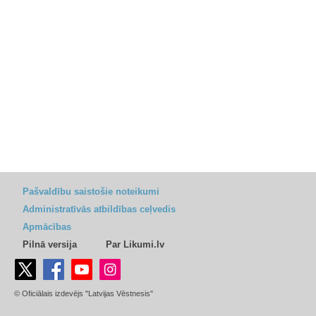
Pašvaldību saistošie noteikumi
Administratīvās atbildības ceļvedis
Apmācības
Pilnā versija
Par Likumi.lv
© Oficiālais izdevējs "Latvijas Vēstnesis"