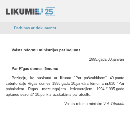
Darbības ar dokumentu
Valsts reformu ministrijas paziņojums
1995.gada 30.janvārī
Par Rīgas domes lēmumu
Paziņoju, ka saskaņā ar likuma "Par pašvaldībām" 49.panta
ceturto daļu Rīgas domes 1995.gada 10.janvāra lēmuma nr.830 "Par
pabalstiem Rīgas mazturīgajiem iedzīvotājiem 1994./1995.gada
apkures sezonā" 10.punkts uzskatāms par atceltu.
Valsts refomu ministre
V.A.Tērauda