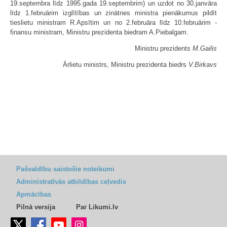
19.septembra līdz 1995.gada 19.septembrim) un uzdot no 30.janvāra
līdz 1.februārim izglītības un zinātnes ministra pienākumus pildīt
tieslietu ministram R.Apsītim un no 2.februāra līdz 10.februārim -
finansu ministram, Ministru prezidenta biedram A.Piebalgam.
Ministru prezidents
M.Gailis
Ārlietu ministrs, Ministru prezidenta biedrs
V.Birkavs
Pašvaldību saistošie noteikumi
Administratīvās atbildības ceļvedis
Apmācības
Pilnā versija
Par Likumi.lv