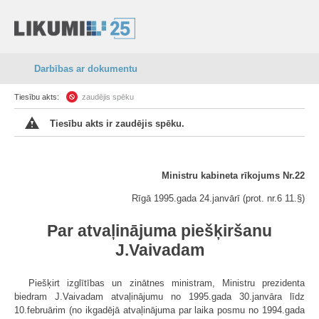
Darbības ar dokumentu
Tiesību akts:
zaudējis spēku
Tiesību akts ir zaudējis spēku.
Ministru kabineta rīkojums Nr.22
Rīgā 1995.gada 24.janvārī (prot. nr.6 11.
§)
Par atvaļinājuma piešķiršanu
J.Vaivadam
Piešķirt izglītības un zinātnes ministram, Ministru prezidenta
biedram J.Vaivadam atvaļinājumu no 1995.gada 30.janvāra līdz
10.februārim (no ikgadējā atvaļinājuma par laika posmu no 1994.gada