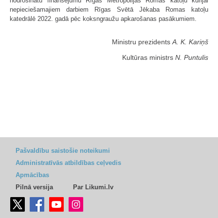
nodrošinātu finansējumu Rīgas Metropolijas Romas katoļu kūrijai
nepieciešamajiem darbiem Rīgas Svētā Jēkaba Romas katoļu
katedrālē 2022. gadā pēc koksngraužu apkarošanas pasākumiem.
Ministru prezidents
A. K. Kariņš
Kultūras ministrs
N. Puntulis
Pašvaldību saistošie noteikumi
Administratīvās atbildības ceļvedis
Apmācības
Pilnā versija
Par Likumi.lv