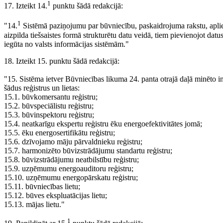
1
17. Izteikt 14.
punktu šādā redakcijā:
1
"14.
Sistēmā paziņojumu par būvniecību, paskaidrojuma rakstu, aplie
aizpilda tiešsaistes formā strukturētu datu veidā, tiem pievienojot dat
iegūta no valsts informācijas sistēmām."
18. Izteikt 15. punktu šādā redakcijā:
"15. Sistēma ietver Būvniecības likuma 24. panta otrajā daļā minēto in
šādus reģistrus un lietas:
15.1. būvkomersantu reģistru;
15.2. būvspeciālistu reģistru;
15.3. būvinspektoru reģistru;
15.4. neatkarīgu ekspertu reģistru ēku energoefektivitātes jomā;
15.5. ēku energosertifikātu reģistru;
15.6. dzīvojamo māju pārvaldnieku reģistru;
15.7. harmonizēto būvizstrādājumu standartu reģistru;
15.8. būvizstrādājumu neatbilstību reģistru;
15.9. uzņēmumu energoauditoru reģistru;
15.10. uzņēmumu energopārskatu reģistru;
15.11. būvniecības lietu;
15.12. būves ekspluatācijas lietu;
15.13. mājas lietu."
1