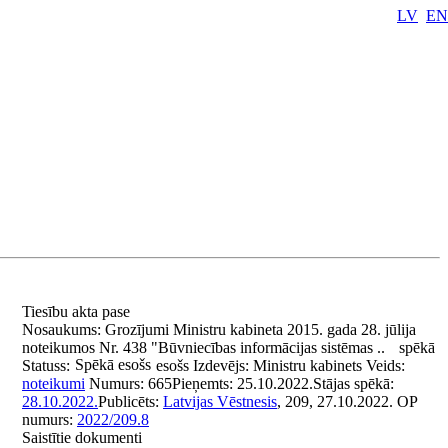
LV
EN
Tiesību akta pase
Nosaukums:
Grozījumi Ministru kabineta 2015. gada 28. jūlija
noteikumos Nr. 438 "Būvniecības informācijas sistēmas ..
spēkā
Spēkā esošs
Statuss:
esošs
Izdevējs:
Ministru kabinets
Veids:
noteikumi
Numurs:
665
Pieņemts:
25.10.2022.
Stājas spēkā:
28.10.2022.
Publicēts:
Latvijas Vēstnesis
, 209, 27.10.2022.
OP
numurs:
2022/209.8
Saistītie dokumenti