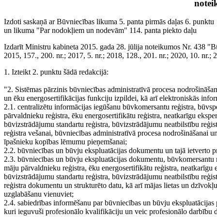
notei
Izdoti saskaņā ar Būvniecības likuma 5. panta pirmās daļas 6. punktu
un likuma "Par nodokļiem un nodevām" 114. panta piekto daļu
Izdarīt Ministru kabineta 2015. gada 28. jūlija noteikumos Nr. 438 "B
2015, 157., 200. nr.; 2017, 5. nr.; 2018, 128., 201. nr.; 2020, 10. nr.;
1. Izteikt 2. punktu šādā redakcijā:
"2. Sistēmas pārzinis būvniecības administratīvā procesa nodrošināša
un ēku energosertifikācijas funkciju izpildei, kā arī elektroniskās in
2.1. centralizētu informācijas iegūšanu būvkomersantu reģistra, būvspe
pārvaldnieku reģistra, ēku energosertifikātu reģistra, neatkarīgu ekspe
būvizstrādājumu standartu reģistra, būvizstrādājumu neatbilstību re
reģistra vešanai, būvniecības administratīvā procesa nodrošināšanai un
īpašnieku kopības lēmumu pieņemšanai;
2.2. būvniecības un būvju ekspluatācijas dokumentu un tajā ietverto 
2.3. būvniecības un būvju ekspluatācijas dokumentu, būvkomersantu reģ
māju pārvaldnieku reģistra, ēku energosertifikātu reģistra, neatkarīgu
būvizstrādājumu standartu reģistra, būvizstrādājumu neatbilstību re
reģistra dokumentu un strukturēto datu, kā arī mājas lietas un dzīvo
uzglabāšanu vienuviet;
2.4. sabiedrības informēšanu par būvniecības un būvju ekspluatācijas
kuri ieguvuši profesionālo kvalifikāciju un veic profesionālo darbīb