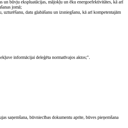
 un būvju ekspluatācijas, mājokļu un ēku energoefektivitātes, kā arī
mšanas jomā;
nu, uzturēšanu, datu glabāšanu un izsniegšanu, kā arī kompetentajām
piekļuve informācijai deleģēta normatīvajos aktos;".
tļaujas saņemšana, būvniecības dokumentu aprite, būves pieņemšana