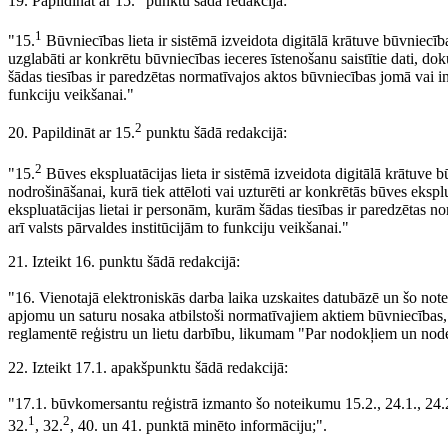
19. Papildināt ar 15.
punktu šādā redakcijā:
1
"15.
Būvniecības lieta ir sistēmā izveidota digitālā krātuve būvniecība
uzglabāti ar konkrētu būvniecības ieceres īstenošanu saistītie dati, d
šādas tiesības ir paredzētas normatīvajos aktos būvniecības jomā vai inf
funkciju veikšanai."
2
20. Papildināt ar 15.
punktu šādā redakcijā:
2
"15.
Būves ekspluatācijas lieta ir sistēmā izveidota digitālā krātuve 
nodrošināšanai, kurā tiek attēloti vai uzturēti ar konkrētās būves ekspl
ekspluatācijas lietai ir personām, kurām šādas tiesības ir paredzētas n
arī valsts pārvaldes institūcijām to funkciju veikšanai."
21. Izteikt 16. punktu šādā redakcijā:
"16. Vienotajā elektroniskās darba laika uzskaites datubāzē un šo not
apjomu un saturu nosaka atbilstoši normatīvajiem aktiem būvniecības, 
reglamentē reģistru un lietu darbību, likumam "Par nodokļiem un nod
22. Izteikt 17.1. apakšpunktu šādā redakcijā:
"17.1. būvkomersantu reģistrā izmanto šo noteikumu 15.2., 24.1., 24.2
1
2
32.
, 32.
, 40. un 41. punktā minēto informāciju;".