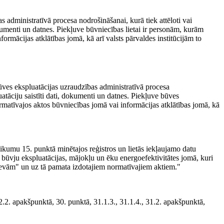
s administratīvā procesa nodrošināšanai, kurā tiek attēloti vai
okumenti un datnes. Piekļuve būvniecības lietai ir personām, kurām
ormācijas atklātības jomā, kā arī valsts pārvaldes institūcijām to
būves ekspluatācijas uzraudzības administratīvā procesa
uatāciju saistīti dati, dokumenti un datnes. Piekļuve būves
ormatīvajos aktos būvniecības jomā vai informācijas atklātības jomā, kā
eikumu 15. punktā minētajos reģistros un lietās iekļaujamo datu
būvju ekspluatācijas, mājokļu un ēku energoefektivitātes jomā, kuri
evām" un uz tā pamata izdotajiem normatīvajiem aktiem."
.2. apakšpunktā, 30. punktā, 31.1.3., 31.1.4., 31.2. apakšpunktā,