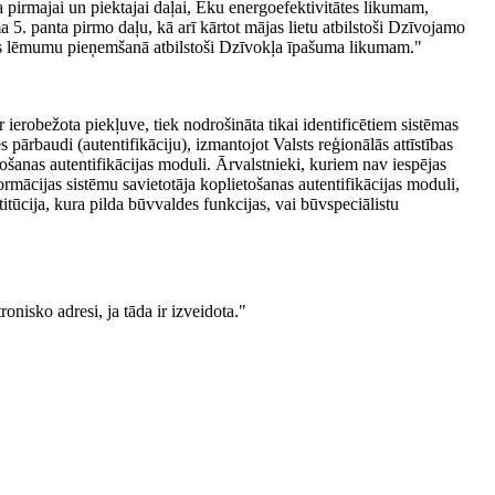
pirmajai un piektajai daļai, Ēku energoefektivitātes likumam,
5. panta pirmo daļu, kā arī kārtot mājas lietu atbilstoši Dzīvojamo
as lēmumu pieņemšanā atbilstoši Dzīvokļa īpašuma likumam."
 ierobežota piekļuve, tiek nodrošināta tikai identificētiem sistēmas
s pārbaudi (autentifikāciju), izmantojot Valsts reģionālās attīstības
tošanas autentifikācijas moduli. Ārvalstnieki, kuriem nav iespējas
formācijas sistēmu savietotāja koplietošanas autentifikācijas moduli,
titūcija, kura pilda būvvaldes funkcijas, vai būvspeciālistu
nisko adresi, ja tāda ir izveidota."