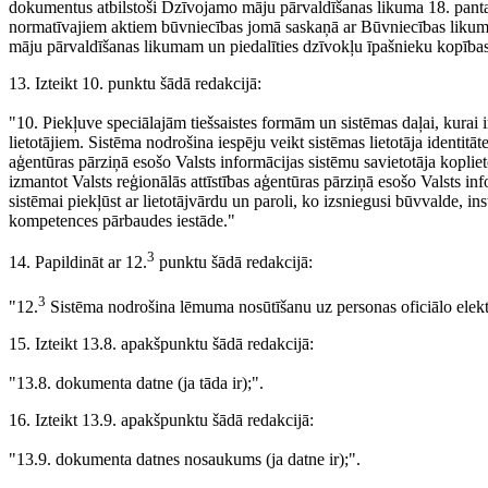
dokumentus atbilstoši Dzīvojamo māju pārvaldīšanas likuma 18. panta 
normatīvajiem aktiem būvniecības jomā saskaņā ar Būvniecības likuma 
māju pārvaldīšanas likumam un piedalīties dzīvokļu īpašnieku kopīb
13. Izteikt 10. punktu šādā redakcijā:
"10. Piekļuve speciālajām tiešsaistes formām un sistēmas daļai, kurai ir
lietotājiem. Sistēma nodrošina iespēju veikt sistēmas lietotāja identitāte
aģentūras pārziņā esošo Valsts informācijas sistēmu savietotāja koplie
izmantot Valsts reģionālās attīstības aģentūras pārziņā esošo Valsts in
sistēmai piekļūst ar lietotājvārdu un paroli, ko izsniegusi būvvalde, ins
kompetences pārbaudes iestāde."
3
14. Papildināt ar 12.
punktu šādā redakcijā:
3
"12.
Sistēma nodrošina lēmuma nosūtīšanu uz personas oficiālo elektro
15. Izteikt 13.8. apakšpunktu šādā redakcijā:
"13.8. dokumenta datne (ja tāda ir);".
16. Izteikt 13.9. apakšpunktu šādā redakcijā:
"13.9. dokumenta datnes nosaukums (ja datne ir);".