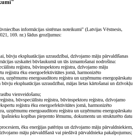
kumi"
ūvniecības informācijas sistēmas noteikumi" (Latvijas Vēstnesis,
 2021, 169. nr.) šādus grozījumus:
nai, būvju ekspluatācijas uzraudzībai, dzīvojamo māju pārvaldīšanas
formācijas uzskaitei būvlaukumā un tās izmantošanai nodrošina:
ciālistu reģistra, būvinspektoru reģistra, dzīvojamo māju
rtu reģistra ēku energoefektivitātes jomā, harmonizēto
ģistra, uzņēmumu energoauditoru reģistra un uzņēmumu energopārskatu
 būvju ekspluatācijas uzraudzībai, mājas lietas kārtošanai un dzīvokļu
prasību vienveidošanu;
istra, būvspeciālistu reģistra, būvinspektoru reģistra, dzīvojamo
 ekspertu reģistra ēku energoefektivitātes jomā, harmonizēto
ģistra, uzņēmumu energoauditoru reģistra un uzņēmumu energopārskatu
kļu īpašnieku kopības pieņemto lēmumu, dokumentu un strukturēto datu
 procesiem, ēku enerģijas patēriņu un dzīvojamo māju pārvaldniekiem,
u dzīvojamo māju pārvaldīšanā vai piedāvā pārvaldnieka pakalpojumus;