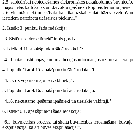
2.5. sabiedrībai nepieciešamos elektroniskos pakalpojumus būvniecības
mājas lietas kārtošanas un dzīvokļu īpašnieku kopības lēmumu pieņe
2.6. vienotās elektroniskās darba laika uzskaites datubāzes izveidoša
iestādēm paredzētu tiešsaistes piekļuvi."
2. Izteikt 3. punktu šādā redakcijā:
"3. Sistēmas adrese tīmeklī ir bis.gov.lv."
3. Izteikt 4.11. apakšpunktu šādā redakcijā:
"4.11. citas institūcijas, kurām attiecīgās informācijas uzturēšana vai 
4. Papildināt ar 4.15. apakšpunktu šādā redakcijā:
"4.15. dzīvojamo māju pārvaldnieki;".
5. Papildināt ar 4.16. apakšpunktu šādā redakcijā:
"4.16. nekustamo īpašumu īpašnieki un tiesiskie valdītāji."
6. Izteikt 6.1. apakšpunktu šādā redakcijā:
"6.1. būvniecības process, tai skaitā būvniecības ierosināšana, būva
ekspluatācijā, kā arī būves ekspluatācija;".