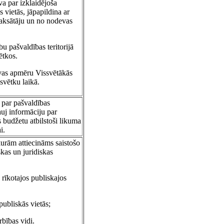
a par izklaidējoša
 vietās, jāpapildina ar
aksātāju un no nodevas
u pašvaldības teritorijā
ētkos.
evas apmēru Vissvētākās
vētku laikā.
 par pašvaldības
uj informāciju par
 budžetu atbilstoši likuma
i.
urām attiecināms saistošo
skas un juridiskas
ā rīkotajos publiskajos
publiskās vietās;
bības vidi.