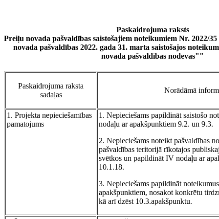
Paskaidrojuma raksts
Preiļu novada pašvaldības saistošajiem noteikumiem Nr. 2022/35
novada pašvaldības 2022. gada 31. marta saistošajos noteikum
novada pašvaldības nodevas""
Paskaidrojuma raksta
Norādāmā inform
sadaļas
1. Projekta nepieciešamības
1. Nepieciešams papildināt saistošo no
pamatojums
nodaļu ar apakšpunktiem 9.2. un 9.3.
2. Nepieciešams noteikt pašvaldības no
pašvaldības teritorijā rīkotajos publis
svētkos un papildināt IV nodaļu ar ap
10.1.18.
3. Nepieciešams papildināt noteikumus 
apakšpunktiem, nosakot konkrētu tird
kā arī dzēst 10.3.apakšpunktu.