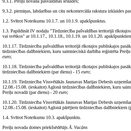
9.3.1. Preiļu novada pašvaldības iestādes;
9.3.2. piemiņas, labdarības un citu nekomerciāla rakstura izklaides p
1.2. Svītrot Noteikumu 10.1.7. un 10.1.9. apakšpunktus.
1.3. Papildināt IV nodaļu "Tirdzniecība pašvaldības teritorijā rīkotaj
vai svētkos" ar 10.1.17., 10.1.18., 10.1.19. un 10.1.20. apakšpunktie
10.1.17. Tirdzniecība pašvaldības teritorijā rīkotajos publiskajos pas
tirdzniecības dalībniekiem, kuru saimnieciskā darbība reģistrēta Preiļ
euro
;
10.1.18. Tirdzniecība pašvaldības teritorijā rīkotajos publiskajos pas
tirdzniecības dalībniekiem (par dienu) - 15
euro
;
10.1.19. Tirdzniecība Vissvētākās Jaunavas Marijas Debesīs uzņemšan
12.08.-15.08. (ieskaitot) Aglonā tirdzniecības dalībniekiem, kuru saim
Preiļu novadā (par dienu) - 20
euro
;
10.1.20. Tirdzniecība Vissvētākās Jaunavas Marijas Debesīs uzņemšan
12.08.-15.08. (ieskaitot) Aglonā pārējiem tirdzniecības dalībniekiem (
1.4. Svītrot Noteikumu 10.3. apakšpunktu.
Preiļu novada domes priekšsēdētājs
Ā. Vucāns