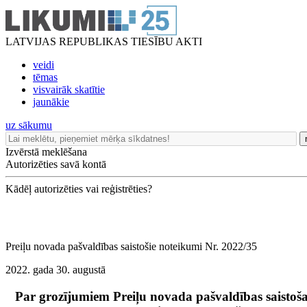
LATVIJAS REPUBLIKAS TIESĪBU AKTI
veidi
tēmas
visvairāk skatītie
jaunākie
uz sākumu
Izvērstā meklēšana
Autorizēties savā kontā
Kādēļ autorizēties vai reģistrēties?
Preiļu novada pašvaldības saistošie noteikumi Nr. 2022/35
2022. gada 30. augustā
Par grozījumiem Preiļu novada pašvaldības saistoš