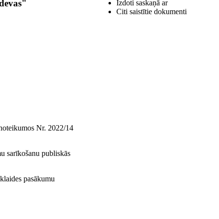
odevas"
Izdoti saskaņā ar
Citi saistītie dokumenti
s noteikumos Nr. 2022/14
u sarīkošanu publiskās
izklaides pasākumu