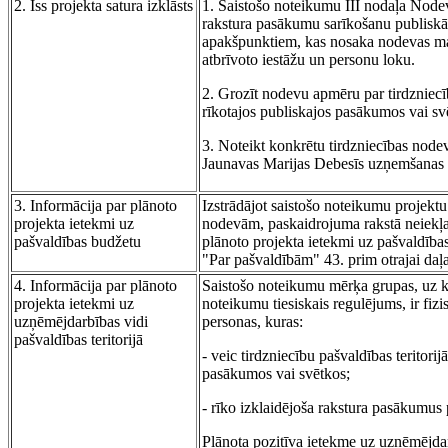
2. Īss projekta satura izklāsts
1. Saistošo noteikumu III nodaļa Nodev
rakstura pasākumu sarīkošanu publiskās
apakšpunktiem, kas nosaka nodevas m
atbrīvoto iestāžu un personu loku.
2. Grozīt nodevu apmēru par tirdzniecīb
rīkotajos publiskajos pasākumos vai sv
3. Noteikt konkrētu tirdzniecības nod
Jaunavas Marijas Debesīs uzņemšanas s
3. Informācija par plānoto
Izstrādājot saistošo noteikumu projektu
projekta ietekmi uz
nodevām, paskaidrojuma rakstā neiekļa
pašvaldības budžetu
plānoto projekta ietekmi uz pašvaldības
"Par pašvaldībām" 43. prim otrajai daļa
4. Informācija par plānoto
Saistošo noteikumu mērķa grupas, uz k
projekta ietekmi uz
noteikumu tiesiskais regulējums, ir fizi
uzņēmējdarbības vidi
personas, kuras:
pašvaldības teritorijā
- veic tirdzniecību pašvaldības teritorij
pasākumos vai svētkos;
- rīko izklaidējoša rakstura pasākumus 
Plānota pozitīva ietekme uz uzņēmējdar