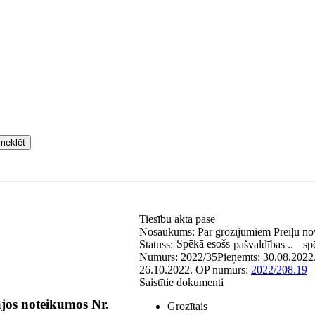
meklēt
Tiesību akta pase
Nosaukums:
Par grozījumiem Preiļu no
Spēkā esošs
Statuss:
pašvaldības ..
sp
Numurs:
2022/35
Pieņemts:
30.08.2022
26.10.2022.
OP numurs:
2022/208.19
Saistītie dokumenti
ajos noteikumos Nr.
Grozītais