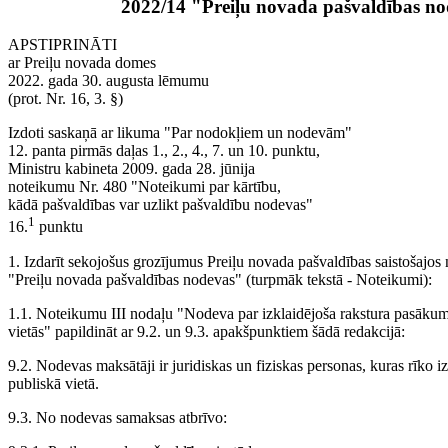
2022/14 "Preiļu novada pašvaldības n
APSTIPRINĀTI
ar Preiļu novada domes
2022. gada 30. augusta lēmumu
(prot. Nr. 16, 3. §)
Izdoti saskaņā ar likuma "Par nodokļiem un nodevām"
12. panta pirmās daļas 1., 2., 4., 7. un 10. punktu,
Ministru kabineta 2009. gada 28. jūnija
noteikumu Nr. 480 "Noteikumi par kārtību,
kādā pašvaldības var uzlikt pašvaldību nodevas"
1
16.
punktu
1. Izdarīt sekojošus grozījumus Preiļu novada pašvaldības saistošajo
"Preiļu novada pašvaldības nodevas" (turpmāk tekstā - Noteikumi):
1.1. Noteikumu III nodaļu "Nodeva par izklaidējoša rakstura pasākum
vietās" papildināt ar 9.2. un 9.3. apakšpunktiem šādā redakcijā:
9.2. Nodevas maksātāji ir juridiskas un fiziskas personas, kuras rīko 
publiskā vietā.
9.3. No nodevas samaksas atbrīvo: