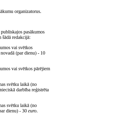
asākumu organizatorus.
os publiskajos pasākumos
m šādā redakcijā:
ākumos vai svētkos
u novadā (par dienu) - 10
ākumos vai svētkos pārējiem
as svētku laikā (no
nieciskā darbība reģistrēta
as svētku laikā (no
par dienu) - 30
euro
.