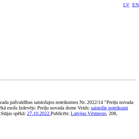
LV
EN
vada pašvaldības saistošajos noteikumos Nr. 2022/14 "Preiļu novada
ēkā esošs
Izdevējs:
Preiļu novada dome
Veids:
saistošie noteikumi
.
Stājas spēkā:
27.10.2022.
Publicēts:
Latvijas Vēstnesis
, 208,