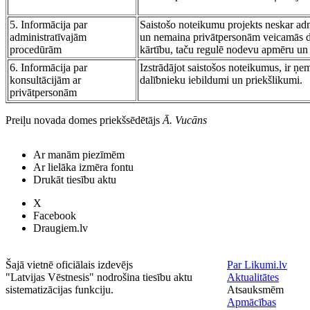
5. Informācija par
Saistošo noteikumu projekts neskar adm
administratīvajām
un nemaina privātpersonām veicamās da
procedūrām
kārtību, taču regulē nodevu apmēru un 
6. Informācija par
Izstrādājot saistošos noteikumus, ir ņem
konsultācijām ar
dalībnieku iebildumi un priekšlikumi.
privātpersonām
Preiļu novada domes priekšsēdētājs
Ā. Vucāns
Ar manām piezīmēm
Ar lielāka izmēra fontu
Drukāt tiesību aktu
X
Facebook
Draugiem.lv
Šajā vietnē oficiālais izdevējs
Par Likumi.lv
"Latvijas Vēstnesis" nodrošina tiesību aktu
Aktualitātes
sistematizācijas funkciju.
Atsauksmēm
Apmācības