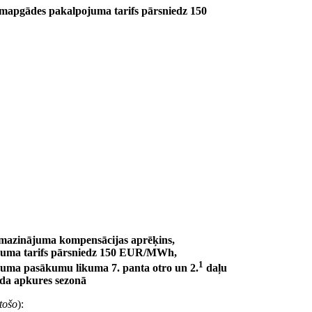
ltumapgādes pakalpojuma tarifs pārsniedz 150
amazinājuma kompensācijas aprēķins,
pojuma tarifs pārsniedz 150 EUR/MWh,
1
uma pasākumu likuma 7. panta otro un 2.
daļu
ada apkures sezonā
stošo
):