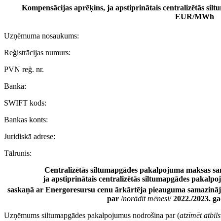
Kompensācijas aprēķins, ja apstiprinātais centralizētās si
EUR/MWh
Uzņēmuma nosaukums:
Reģistrācijas numurs:
PVN reģ. nr.
Banka:
SWIFT kods:
Bankas konts:
Juridiskā adrese:
Tālrunis:
Centralizētās siltumapgādes pakalpojuma maksas s
ja apstiprinātais centralizētās siltumapgādes pakal
saskaņā ar Energoresursu cenu ārkārtēja pieauguma samazināj
par
/
norādīt mēnesi
/
2022./2023. g
Uzņēmums siltumapgādes pakalpojumus nodrošina par (
atzīmēt atbil