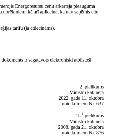
iemērojis Energoresursu cenu ārkārtēja pieauguma
norēķiniem, kā arī apliecina, ka
nav saņēmis
citu
ijas tarifu (ja attiecināms).
okuments ir sagatavots elektroniski atbilstoši
2. pielikums
Ministru kabineta
2022. gada 11. oktobra
noteikumiem Nr. 637
1
"1.
pielikums
Ministru kabineta
2008. gada 21. oktobra
noteikumiem Nr. 876