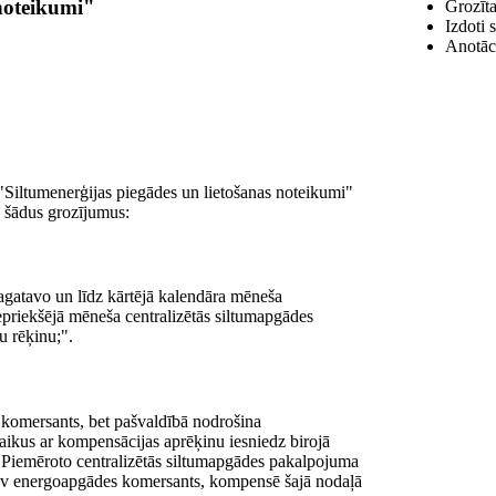
 noteikumi"
Grozīta
Izdoti 
Anotāci
"Siltumenerģijas piegādes un lietošanas noteikumi"
.) šādus grozījumus:
agatavo un līdz kārtējā kalendāra mēneša
priekšējā mēneša centralizētās siltumapgādes
 rēķinu;".
komersants, bet pašvaldībā nodrošina
nlaikus ar kompensācijas aprēķinu iesniedz birojā
 Piemēroto centralizētās siltumapgādes pakalpojuma
v energoapgādes komersants, kompensē šajā nodaļā