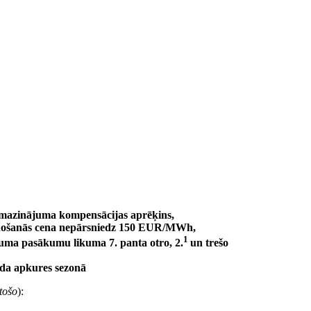
amazinājuma kompensācijas aprēķins,
vienošanās cena nepārsniedz 150 EUR/MWh,
1
uma pasākumu likuma 7. panta otro, 2.
un trešo
ada apkures sezonā
stošo
):