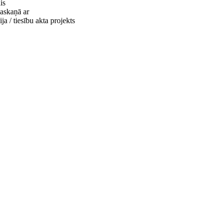
is
saskaņā ar
ja / tiesību akta projekts