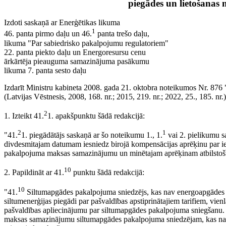
piegādes un lietošanas
Izdoti saskaņā ar Enerģētikas likuma
1
46. panta pirmo daļu un 46.
panta trešo daļu,
likuma "Par sabiedrisko pakalpojumu regulatoriem"
22. panta piekto daļu un Energoresursu cenu
ārkārtēja pieauguma samazinājuma pasākumu
likuma 7. panta sesto daļu
Izdarīt Ministru kabineta 2008. gada 21. oktobra noteikumos Nr. 876 
(Latvijas Vēstnesis, 2008, 168. nr.; 2015, 219. nr.; 2022, 25., 185. nr
2
1. Izteikt 41.
1. apakšpunktu šādā redakcijā:
2
1
"41.
1. piegādātājs saskaņā ar šo noteikumu 1., 1.
vai 2. pielikumu s
divdesmitajam datumam iesniedz birojā kompensācijas aprēķinu par ie
pakalpojuma maksas samazinājumu un minētajam aprēķinam atbilstošu
10
2. Papildināt ar 41.
punktu šādā redakcijā:
10
"41.
Siltumapgādes pakalpojuma sniedzējs, kas nav energoapgādes 
siltumenerģijas piegādi par pašvaldības apstiprinātajiem tarifiem, vie
pašvaldības apliecinājumu par siltumapgādes pakalpojuma sniegšanu.
maksas samazinājumu siltumapgādes pakalpojuma sniedzējam, kas na