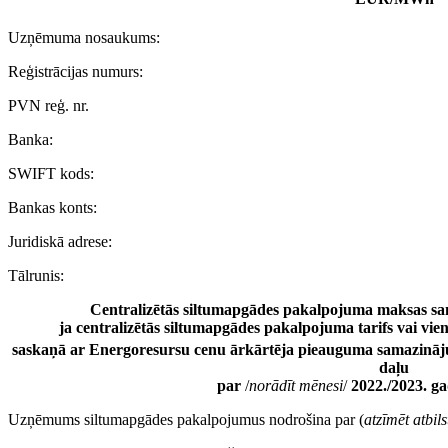
Uzņēmuma nosaukums:
Reģistrācijas numurs:
PVN reģ. nr.
Banka:
SWIFT kods:
Bankas konts:
Juridiskā adrese:
Tālrunis:
Centralizētās siltumapgādes pakalpojuma maksas s
ja centralizētās siltumapgādes pakalpojuma tarifs vai 
saskaņā ar Energoresursu cenu ārkārtēja pieauguma samazināj
daļu
par
/
norādīt mēnesi
/
2022./2023. g
Uzņēmums siltumapgādes pakalpojumus nodrošina par (
atzīmēt atbil