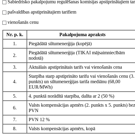
Sabiedrisko pakalpojumu regulēšanas komisijas apstiprinātajiem tar
pašvaldības apstiprinātajiem tarifiem
vienošanās cenu
Nr. p. k.
Pakalpojuma apraksts
1.
Piegādātā siltumenerģija (kopējā)
Piegādātā siltumenerģija (TIKAI mājsaimniecībām
2.
nodotā)
3.
Aktuālais apstiprinātais tarifs vai vienošanās cena
Starpība starp apstiprināto tarifu vai vienošanās cenu (3.
4.
punkts) un siltumenerģijas tarifa mediānu (68,00
EUR/MWh)
5.
4. punktā norādītā starpība, dalīta ar 2 (50 %)
Valsts kompensācijas apmērs (2. punkts x 5. punkts) be
6.
PVN
7.
PVN 12 %
8.
Valsts kompensācijas apmērs, kopā