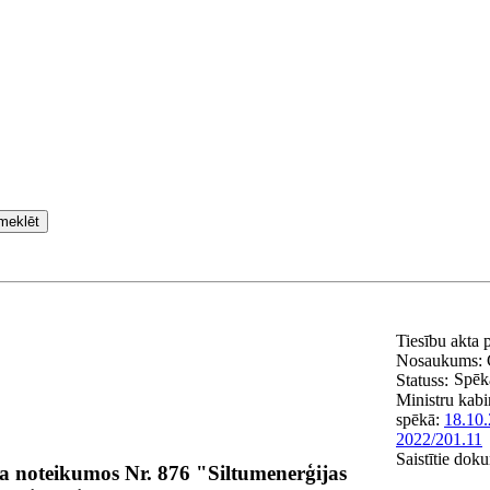
meklēt
Tiesību akta 
Nosaukums:
Spēk
Statuss:
Ministru kabi
spēkā:
18.10.
2022/201.11
Saistītie dok
a noteikumos Nr. 876 "Siltumenerģijas