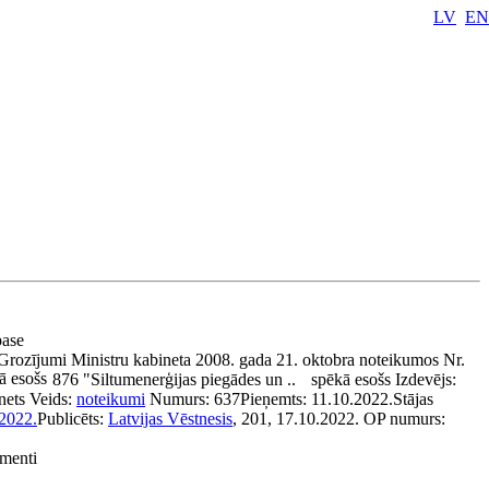
LV
EN
pase
Grozījumi Ministru kabineta 2008. gada 21. oktobra noteikumos Nr.
ā esošs
876 "Siltumenerģijas piegādes un ..
spēkā esošs
Izdevējs:
nets
Veids:
noteikumi
Numurs:
637
Pieņemts:
11.10.2022.
Stājas
2022.
Publicēts:
Latvijas Vēstnesis
, 201, 17.10.2022.
OP numurs:
umenti