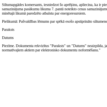
Siltumapgādes komersants, iesniedzot šo aprēķinu, apliecina, ka ir p
samazinājuma pasākumu likuma 7. pantā noteikto cenas samazinājumu 
minētajā likumā paredzēto atbalstu par energoresursiem.
Pielikumā: Pašvaldības lēmums par spēkā esošo apstiprināto siltumenerģ
Paraksts
Datums
Piezīme. Dokumenta rekvizītus "Paraksts" un "Datums" neaizpilda, ja d
normatīvajiem aktiem par elektronisko dokumentu noformēšanu."