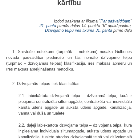
kārtību
Izdoti saskaņā ar likuma "
Par pašvaldībām
"
21. panta
pirmās daļas 14. punkta "b" apakšpunktu,
Dzīvojamo telpu īres likuma
31. panta
pirmo daļu
1. Saistošie noteikumi (turpmāk – noteikumi) nosaka Gulbenes
novada pašvaldībai piederošo un tās nomāto dzīvojamo telpu
(turpmāk – dzīvojamās telpas) klasifikāciju, īres maksas apmēru un
īres maksas aprēķināšanas metodiku.
2. Dzīvojamās telpas tiek klasificētas:
2.1. labiekārtota dzīvojamā telpa – dzīvojamā telpa, kurā ir
pieejama centralizēta siltumapgāde, centralizēta vai individuāla
karstā ūdens apgāde un aukstā ūdens apgāde, kanalizācija,
vanna vai duša un tualete;
2.2. daļēji labiekārtota dzīvojamā telpa – dzīvojamā telpa, kurā
ir pieejama individuālā siltumapgāde, aukstā ūdens apgāde un
kanalizācija, tualete atrodas dzīvojamajā telpā vai dzīvojamajā