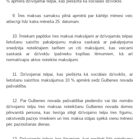
% apmērā dzīvojamai telpai, kas piešķirta kā sociālais dzīvoklis.
9. Īres maksas samaksu pilnā apmērā par kārtējo mēnesi veic
attiecīgi līdz katra mēneša 25. datumam.
10. Īrniekam papildus īres maksai maksājami ar dzīvojamās telpas
lietošanu saistīto pakalpojumu maksa saskaņā ar pakalpojuma
sniedzēja noteiktajiem tarifiem un citi maksājumi, kas veicami
saskaņā ar dzīvokļu īpašnieku kopības lēmumiem, kā arī
normatīvajos aktos noteiktie maksājumi.
11. Dzīvojamai telpai, kas piešķirta kā sociālais dzīvoklis, ar
lietošanu saistītos maksājumus 10 % apmērā sedz Gulbenes novada
pašvaldība.
12. Par Gulbenes novada pašvaldībai piederošo vai tās nomāto
dzīvojamo telpu īres maksas noteikšanu Gulbenes novada domes
pilnvarotā persona, kas tiesīga slēgt dzīvojamo telpu īres līgumu,
rakstveidā paziņo īrniekiem un īres maksa stājas spēkā vienu mēnesi
pēc paziņošanas dienas.
13. Dzīvojamās telpas īres līgumiem, kuri noslēgti līdz noteikumu