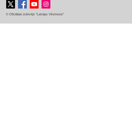
© Oficiālais izdevējs "Latvijas Vēstnesis"