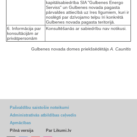
kapitālsabiedrība SIA "Gulbenes Energo
Serviss" un Gulbenes novada pagasta
pārvaldes attiecībā uz īres līgumiem, kuri ir
noslēgti par dzīvojamo telpu īri konkrētā
Gulbenes novada pagasta teritorijā.
6. Informācija par
Konsultēšanās ar sabiedrību nav notikusi.
konsultācijām ar
privātpersonām
Gulbenes novada domes priekšsēdētājs
A. Caunītis
Pašvaldību saistošie noteikumi
Administratīvās atbildības ceļvedis
Apmācības
Pilnā versija
Par Likumi.lv