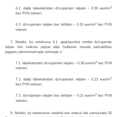
2
6.2. daļēji labiekārtotām dzīvojamām telpām – 0,30
euro
/m
bez PVN mēnesī;
2
6.3. dzīvojamām telpām bez ērtībām – 0,15
euro
/m
bez PVN
mēnesī.
7. Noteikt, ka noteikumu 4.1. apakšpunktā minētā dzīvojamās
telpas īres maksas peļņas daļa Gulbenes novada pašvaldības
pagastu administratīvajās teritorijās ir:
2
7.1. labiekārtotām dzīvojamām telpām – 0,38
euro
/m
bez PVN
mēnesī;
2
7.2. daļēji labiekārtotām dzīvojamām telpām – 0,23
euro
/m
bez PVN mēnesī;
2
7.3. dzīvojamām telpām bez ērtībām – 0,11
euro
/m
bez PVN
mēnesī.
8. Noteikt, ka noteikumos noteiktā īres maksa tiek samazināta 50