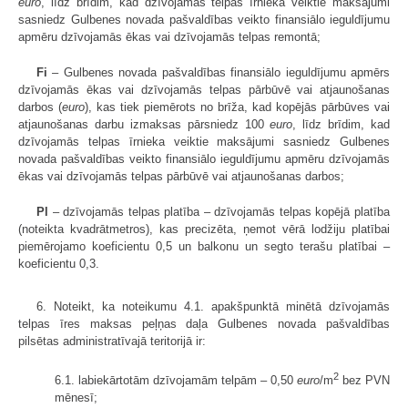
euro
, līdz brīdim, kad dzīvojamās telpas īrnieka veiktie maksājumi
sasniedz Gulbenes novada pašvaldības veikto finansiālo ieguldījumu
apmēru dzīvojamās ēkas vai dzīvojamās telpas remontā;
Fi
– Gulbenes novada pašvaldības finansiālo ieguldījumu apmērs
dzīvojamās ēkas vai dzīvojamās telpas pārbūvē vai atjaunošanas
darbos (
euro
), kas tiek piemērots no brīža, kad kopējās pārbūves vai
atjaunošanas darbu izmaksas pārsniedz 100
euro
, līdz brīdim, kad
dzīvojamās telpas īrnieka veiktie maksājumi sasniedz Gulbenes
novada pašvaldības veikto finansiālo ieguldījumu apmēru dzīvojamās
ēkas vai dzīvojamās telpas pārbūvē vai atjaunošanas darbos;
Pl
– dzīvojamās telpas platība – dzīvojamās telpas kopējā platība
(noteikta kvadrātmetros), kas precizēta, ņemot vērā lodžiju platībai
piemērojamo koeficientu 0,5 un balkonu un segto terašu platībai –
koeficientu 0,3.
6. Noteikt, ka noteikumu 4.1. apakšpunktā minētā dzīvojamās
telpas īres maksas peļņas daļa Gulbenes novada pašvaldības
pilsētas administratīvajā teritorijā ir:
2
6.1. labiekārtotām dzīvojamām telpām – 0,50
euro
/m
bez PVN
mēnesī;