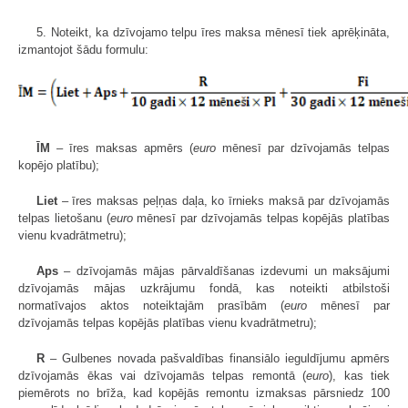
5. Noteikt, ka dzīvojamo telpu īres maksa mēnesī tiek aprēķināta,
izmantojot šādu formulu:
ĪM
– īres maksas apmērs (
euro
mēnesī par dzīvojamās telpas
kopējo platību);
Liet
– īres maksas peļņas daļa, ko īrnieks maksā par dzīvojamās
telpas lietošanu (
euro
mēnesī par dzīvojamās telpas kopējās platības
vienu kvadrātmetru);
Aps
– dzīvojamās mājas pārvaldīšanas izdevumi un maksājumi
dzīvojamās mājas uzkrājumu fondā, kas noteikti atbilstoši
normatīvajos aktos noteiktajām prasībām (
euro
mēnesī par
dzīvojamās telpas kopējās platības vienu kvadrātmetru);
R
– Gulbenes novada pašvaldības finansiālo ieguldījumu apmērs
dzīvojamās ēkas vai dzīvojamās telpas remontā (
euro
), kas tiek
piemērots no brīža, kad kopējās remontu izmaksas pārsniedz 100