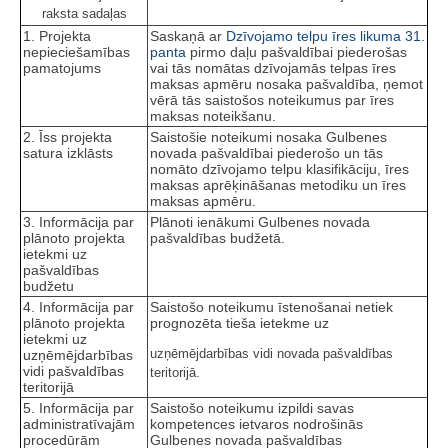
raksta sadaļas
1. Projekta
Saskaņā ar
Dzīvojamo telpu īres likuma
31.
nepieciešamības
panta
pirmo daļu pašvaldībai piederošas
pamatojums
vai tās nomātas dzīvojamās telpas īres
maksas apmēru nosaka pašvaldība, ņemot
vērā tās saistošos noteikumus par īres
maksas noteikšanu.
2. Īss projekta
Saistošie noteikumi nosaka Gulbenes
satura izklāsts
novada pašvaldībai piederošo un tās
nomāto dzīvojamo telpu klasifikāciju, īres
maksas aprēķināšanas metodiku un īres
maksas apmēru.
3. Informācija par
Plānoti ienākumi Gulbenes novada
plānoto projekta
pašvaldības budžetā.
ietekmi uz
pašvaldības
budžetu
4. Informācija par
Saistošo noteikumu īstenošanai netiek
plānoto projekta
prognozēta tieša ietekme uz
ietekmi uz
uzņēmējdarbības vidi novada pašvaldības
uzņēmējdarbības
vidi pašvaldības
teritorijā.
teritorijā
5. Informācija par
Saistošo noteikumu izpildi savas
administratīvajām
kompetences ietvaros nodrošinās
procedūrām
Gulbenes novada pašvaldības