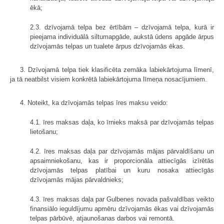
ēkā;
2.3. dzīvojamā telpa bez ērtībām – dzīvojamā telpa, kurā ir
pieejama individuālā siltumapgāde, aukstā ūdens apgāde ārpus
dzīvojamās telpas un tualete ārpus dzīvojamās ēkas.
3. Dzīvojamā telpa tiek klasificēta zemāka labiekārtojuma līmenī,
ja tā neatbilst visiem konkrētā labiekārtojuma līmeņa nosacījumiem.
4. Noteikt, ka dzīvojamās telpas īres maksu veido:
4.1. īres maksas daļa, ko īrnieks maksā par dzīvojamās telpas
lietošanu;
4.2. īres maksas daļa par dzīvojamās mājas pārvaldīšanu un
apsaimniekošanu, kas ir proporcionāla attiecīgās izīrētās
dzīvojamās telpas platībai un kuru nosaka attiecīgās
dzīvojamās mājas pārvaldnieks;
4.3. īres maksas daļa par Gulbenes novada pašvaldības veikto
finansiālo ieguldījumu apmēru dzīvojamās ēkas vai dzīvojamās
telpas pārbūvē, atjaunošanas darbos vai remontā.