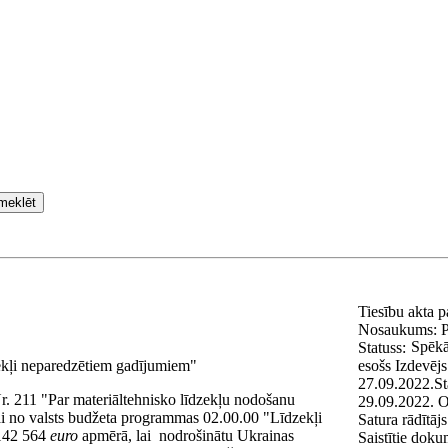
meklēt
Tiesību akta 
Nosaukums:
P
Spēkā
Statuss:
ekļi neparedzētiem gadījumiem"
esošs
Izdevēj
27.09.2022.
St
. 211 "Par materiāltehnisko līdzekļu nodošanu
29.09.2022.
O
ai no valsts budžeta programmas 02.00.00 "Līdzekļi
Satura rādītājs
 142 564
euro
apmērā, lai
nodrošinātu Ukrainas
Saistītie doku