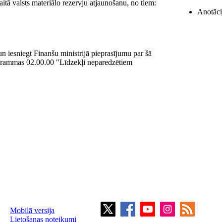
itā valsts materiālo rezervju atjaunošanu, no tiem:
Anotācij
 un iesniegt Finanšu ministrijā pieprasījumu par šā
ogrammas 02.00.00 "Līdzekļi neparedzētiem
Mobilā versija
Lietošanas noteikumi