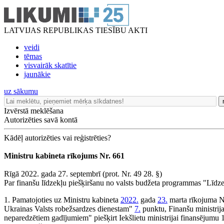
LATVIJAS REPUBLIKAS TIESĪBU AKTI
veidi
tēmas
visvairāk skatītie
jaunākie
uz sākumu
Izvērstā meklēšana
Autorizēties savā kontā
Kādēļ autorizēties vai reģistrēties?
Ministru kabineta rīkojums Nr. 661
Rīgā 2022. gada 27. septembrī (prot. Nr. 49 28. §)
Par finanšu līdzekļu piešķiršanu no valsts budžeta programmas "Līdz
1. Pamatojoties uz Ministru kabineta
2022.
gada
23.
marta rīkojuma Nr
Ukrainas Valsts robežsardzes dienestam"
7.
punktu, Finanšu ministrij
neparedzētiem gadījumiem" piešķirt Iekšlietu ministrijai finansējumu