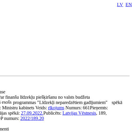
LV
EN
pase
ar finanšu līdzekļu piešķiršanu no valsts budžeta
 esošs
programmas "Līdzekļi neparedzētiem gadījumiem"
spēkā
s:
Ministru kabinets
Veids:
rīkojums
Numurs:
661
Pieņemts:
ājas spēkā:
27.09.2022.
Publicēts:
Latvijas Vēstnesis
, 189,
P numurs:
2022/189.20
menti