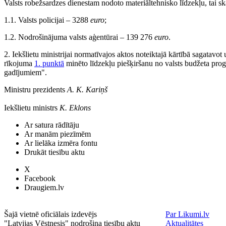
Valsts robežsardzes dienestam nodoto materiāltehnisko līdzekļu, tai ska
1.1. Valsts policijai – 3288
euro
;
1.2. Nodrošinājuma valsts aģentūrai – 139 276
euro
.
2. Iekšlietu ministrijai normatīvajos aktos noteiktajā kārtībā sagatavot
rīkojuma
1. punktā
minēto līdzekļu piešķiršanu no valsts budžeta pr
gadījumiem".
Ministru prezidents
A. K. Kariņš
Iekšlietu ministrs
K. Eklons
Ar satura rādītāju
Ar manām piezīmēm
Ar lielāka izmēra fontu
Drukāt tiesību aktu
X
Facebook
Draugiem.lv
Šajā vietnē oficiālais izdevējs
Par Likumi.lv
"Latvijas Vēstnesis" nodrošina tiesību aktu
Aktualitātes