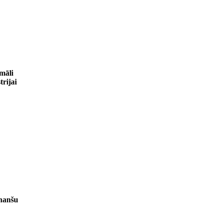
māli
rijai
nanšu