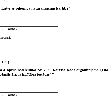
9. §
atvijas pilsonībā naturalizācijas kārtībā"
______________________________
 K. Kariņš)
mācija).
10. §
 4. aprīļa noteikumos Nr. 253 "Kārtība, kādā organizējama ilgsto
tošanās ārpus izglītības iestādes""
______________________________
 K. Kariņš)