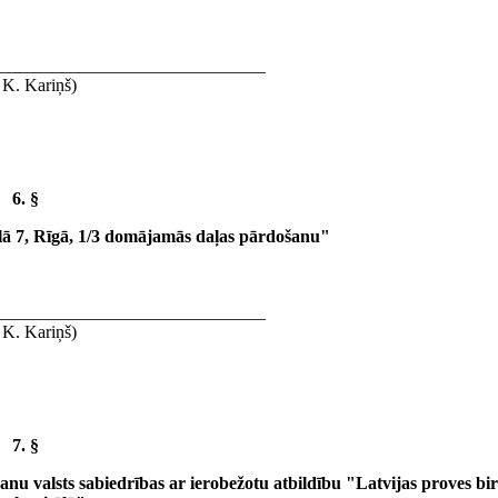
______________________________
 K. Kariņš)
6. §
lā 7, Rīgā, 1/3 domājamās daļas pārdošanu"
______________________________
 K. Kariņš)
7. §
 valsts sabiedrības ar ierobežotu atbildību "Latvijas proves bir