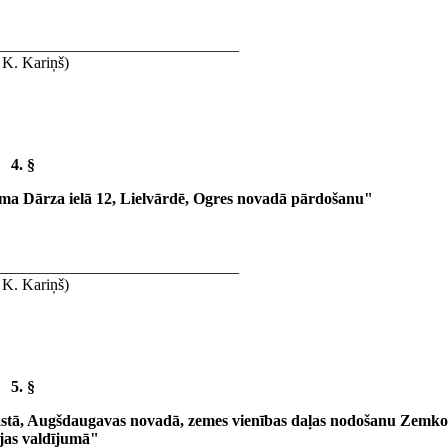
______________________________
 K. Kariņš)
4. §
ma Dārza ielā 12, Lielvārdē, Ogres novadā pārdošanu"
______________________________
 K. Kariņš)
5. §
astā, Augšdaugavas novadā, zemes vienības daļas nodošanu Zemko
ijas valdījumā"