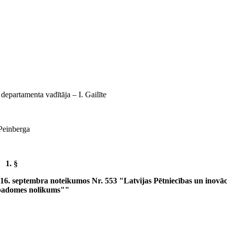
 departamenta vadītāja ‒ I. Gailīte
Peinberga
1. §
6. septembra noteikumos Nr. 553 "Latvijas Pētniecības un inovāc
 padomes nolikums""
______________________________