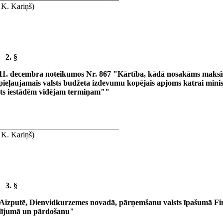
 K. Kariņš)
2. §
11. decembra noteikumos Nr. 867 "Kārtība, kādā nosakāms maksi
eļaujamais valsts budžeta izdevumu kopējais apjoms katrai minist
sts iestādēm vidējam termiņam""
______________________________
 K. Kariņš)
3. §
 Aizputē, Dienvidkurzemes novadā, pārņemšanu valsts īpašumā Fi
ldījumā un pārdošanu"