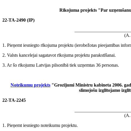
Rīkojuma projekts "Par uzņemšanu L
22-TA-2490 (IP)
________________________
(A.
1. Pieņemt iesniegto rīkojuma projektu (ierobežotas pieejamības infor
2. Valsts kancelejai sagatavot rīkojuma projektu parakstīšanai.
3. Ar šo rīkojumu Latvijas pilsonībā tiek uzņemtas 36 personas.
Noteikumu projekts
"Grozījumi Ministru kabineta 2006. gada
slimojošu izglītojamo izglī
22-TA-2245
________________________
(A.
1. Pieņemt iesniegto noteikumu projektu.