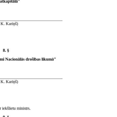
atkapitālā"
______________________________
 K. Kariņš)
8. §
mi Nacionālās drošības likumā"
______________________________
 K. Kariņš)
 iekšlietu ministrs.