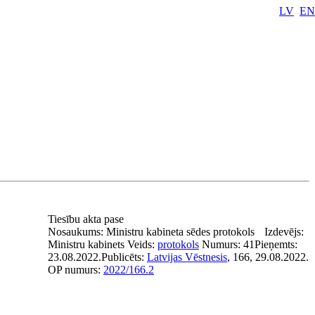
LV
EN
Tiesību akta pase
Nosaukums:
Ministru kabineta sēdes protokols
Izdevējs:
Ministru kabinets
Veids:
protokols
Numurs:
41
Pieņemts:
23.08.2022.
Publicēts:
Latvijas Vēstnesis
, 166, 29.08.2022.
OP numurs:
2022/166.2