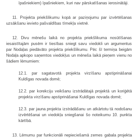
īpašniekiem) īpašniekiem, kuri nav pārskatīšanas ierosinātāji.
11. Projekta priekšlikumu kopā ar paziņojumu par izvērtēšanas
uzsākšanu ievieto pašvaldības tīmekļa vietnē.
12. Divu mēnešu laikā no projekta priekšlikuma nosūtīšanas
iesaistītajām pusēm ir tiesības sniegt savu viedokli un argumentus
par Nodaļas piedāvāto projekta priekšlikumu. Pēc šī termiņa beigām
Nodaļa apkopo saņemtos viedokļus un mēneša laikā pieņem vienu no
šādiem lēmumiem:
12.1. par sagatavotā projekta virzīšanu apstiprināšanai
Kuldīgas novada domē;
12.2. par korekciju veikšanu izstrādātajā projektā un koriģētā
projekta virzīšanu apstiprināšanai Kuldīgas novada domē;
12.3. par jauna projekta izstrādāšanu un atkārtotu tā nodošanu
izvērtēšanai un viedokļa sniegšanai šo noteikumu 10. punkta
kārtībā.
13. Lēmumu par funkcionāli nepieciešamā zemes gabala projekta