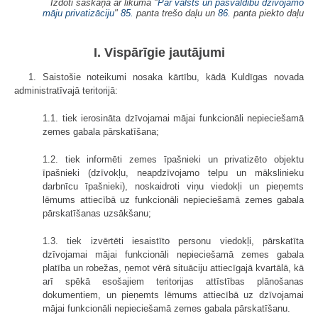
Izdoti saskaņā ar likuma "
Par valsts un pašvaldību dzīvojamo
māju privatizāciju
"
85.
panta trešo daļu un
86.
panta piekto daļu
I. Vispārīgie jautājumi
1. Saistošie noteikumi nosaka kārtību, kādā Kuldīgas novada
administratīvajā teritorijā:
1.1. tiek ierosināta dzīvojamai mājai funkcionāli nepieciešamā
zemes gabala pārskatīšana;
1.2. tiek informēti zemes īpašnieki un privatizēto objektu
īpašnieki (dzīvokļu, neapdzīvojamo telpu un mākslinieku
darbnīcu īpašnieki), noskaidroti viņu viedokļi un pieņemts
lēmums attiecībā uz funkcionāli nepieciešamā zemes gabala
pārskatīšanas uzsākšanu;
1.3. tiek izvērtēti iesaistīto personu viedokļi, pārskatīta
dzīvojamai mājai funkcionāli nepieciešamā zemes gabala
platība un robežas, ņemot vērā situāciju attiecīgajā kvartālā, kā
arī spēkā esošajiem teritorijas attīstības plānošanas
dokumentiem, un pieņemts lēmums attiecībā uz dzīvojamai
mājai funkcionāli nepieciešamā zemes gabala pārskatīšanu.