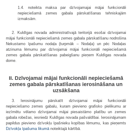
1.4. noteikta maksa par dzīvojamajai mājai funkcionāli
nepieciešamā zemes gabala pārskatīšanas tehniskajām
izmaksām.
2. Kuldīgas novada administratīvajā teritorijā esošai dzīvojamai
mājai funkcionāli nepieciešamā zemes gabala pārskatīšanu nodrošina
Nekustamo īpašumu nodaļa (turpmāk – Nodaļa) un pēc Nodaļas
atzinuma lēmumu par dzīvojamai mājai funkcionāli nepieciešamā
zemes gabala pārskatīšanas pabeigšanu pieņem Kuldīgas novada
dome.
II. Dzīvojamai mājai funkcionāli nepieciešamā
zemes gabala pārskatīšanas ierosināšana un
uzsākšana
3. Ierosinājumu pārskatīt dzīvojamai mājai funkcionāli
nepieciešamo zemes gabalu, kuram pievieno grafisko pielikumu ar
iezīmētu vēlamo dzīvojamai mājai piesaistāmo platību un zemes
gabala robežas, iesniedz Kuldīgas novada pašvaldībai. Ierosinājumam
papildus pievieno dzīvokļu īpašnieku kopības lēmumu, kas pieņemts
Dzīvokļa īpašuma likumā
noteiktajā kārtībā.