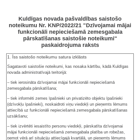
Kuldīgas novada pašvaldības saistošo
noteikumu Nr. KNP/2022/21 "Dzīvojamai mājai
funkcionāli nepieciešamā zemesgabala
pārskatīšanas saistošie noteikumi"
paskaidrojuma raksts
1. Īss saistošo noteikumu satura izklāsts
Sagatavoti saistošie noteikumi, kas nosaka kārtību, kādā Kuldīgas
novada administratīvajā teritorijā:
– tiek ierosināta dzīvojamai mājai funkcionāli nepieciešamā
zemesgabala pārskatīšana;
– tiek informēti zemes īpašnieki un privatizēto objektu īpašnieki
(dzīvokļu īpašnieki), noskaidroti viņu viedokļi un pieņemts lēmums
attiecībā uz funkcionāli nepieciešamā zemesgabala pārskatīšanas
uzsākšanu;
– tiek izvērtēti iesaistīto personu viedokļi, pārskatīta dzīvojamai
mājai funkcionāli nepieciešamā zemesgabala platība un robežas,
ņemot vērā arī situāciju attiecīgajā kvartālā, un pieņemts lēmums