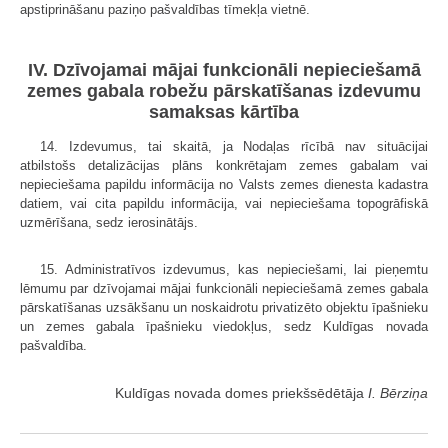
apstiprināšanu paziņo pašvaldības tīmekļa vietnē.
IV. Dzīvojamai mājai funkcionāli nepieciešamā
zemes gabala robežu pārskatīšanas izdevumu
samaksas kārtība
14. Izdevumus, tai skaitā, ja Nodaļas rīcībā nav situācijai
atbilstošs detalizācijas plāns konkrētajam zemes gabalam vai
nepieciešama papildu informācija no Valsts zemes dienesta kadastra
datiem, vai cita papildu informācija, vai nepieciešama topogrāfiskā
uzmērīšana, sedz ierosinātājs.
15. Administratīvos izdevumus, kas nepieciešami, lai pieņemtu
lēmumu par dzīvojamai mājai funkcionāli nepieciešamā zemes gabala
pārskatīšanas uzsākšanu un noskaidrotu privatizēto objektu īpašnieku
un zemes gabala īpašnieku viedokļus, sedz Kuldīgas novada
pašvaldība.
Kuldīgas novada domes priekšsēdētāja
I. Bērziņa