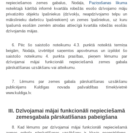
nepieciešamos zemes gabalus, Nodaļa,
Paziņošanas likuma
noteiktajā kārtībā informē kvartāla robežās esošo dzīvojamo māju
privatizēto objektu īpašniekus (dzīvokļu, neapdzīvojamo telpu un
mākslinieku darbnīcu īpašniekiem) un zemes īpašniekus, uz kuru
īpašumā esošām zemēm atrodas attiecīgā kvartāla robežās esošās
dzīvojamās mājas.
6. Pēc šo saistošo noteikumu 4.3. punktā noteiktā termiņa
beigām, Nodaļa, izvērtējot saņemtos apsvērumus un izpildot šo
saistošo noteikumu 4. punkta prasības, pieņem lēmumu par
dzīvojamai mājai funkcionāli nepieciešamā zemes gabala
pārskatīšanas uzsākšanu vai atteikumu.
7. Lēmums par zemes gabala pārskatīšanas uzsākšanu
publicējams Kuldīgas novada pašvaldības tīmekļvietnē
www.kuldiga.lv.
III. Dzīvojamai mājai funkcionāli nepieciešamā
zemesgabala pārskatīšanas pabeigšana
8. Kad lēmums par dzīvojamai mājai funkcionāli nepieciešamā
zemes gabala pārskatīšanas uzsākšanu ir kļuvis neapstrīdams,