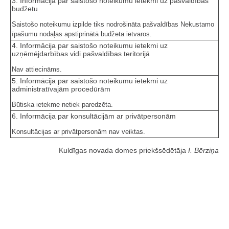
3. Informācija par saistošo noteikumu ietekmi uz pašvaldības
budžetu
Saistošo noteikumu izpilde tiks nodrošināta pašvaldības Nekustamo
īpašumu nodaļas apstiprinātā budžeta ietvaros.
4. Informācija par saistošo noteikumu ietekmi uz
uzņēmējdarbības vidi pašvaldības teritorijā
Nav attiecināms.
5. Informācija par saistošo noteikumu ietekmi uz
administratīvajām procedūrām
Būtiska ietekme netiek paredzēta.
6. Informācija par konsultācijām ar privātpersonām
Konsultācijas ar privātpersonām nav veiktas.
Kuldīgas novada domes priekšsēdētāja
I. Bērziņa