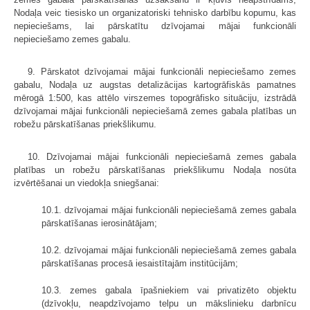
Nodaļa veic tiesisko un organizatoriski tehnisko darbību kopumu, kas
nepieciešams, lai pārskatītu dzīvojamai mājai funkcionāli
nepieciešamo zemes gabalu.
9. Pārskatot dzīvojamai mājai funkcionāli nepieciešamo zemes
gabalu, Nodaļa uz augstas detalizācijas kartogrāfiskās pamatnes
mērogā 1:500, kas attēlo virszemes topogrāfisko situāciju, izstrādā
dzīvojamai mājai funkcionāli nepieciešamā zemes gabala platības un
robežu pārskatīšanas priekšlikumu.
10. Dzīvojamai mājai funkcionāli nepieciešamā zemes gabala
platības un robežu pārskatīšanas priekšlikumu Nodaļa nosūta
izvērtēšanai un viedokļa sniegšanai:
10.1. dzīvojamai mājai funkcionāli nepieciešamā zemes gabala
pārskatīšanas ierosinātājam;
10.2. dzīvojamai mājai funkcionāli nepieciešamā zemes gabala
pārskatīšanas procesā iesaistītajām institūcijām;
10.3. zemes gabala īpašniekiem vai privatizēto objektu
(dzīvokļu, neapdzīvojamo telpu un mākslinieku darbnīcu