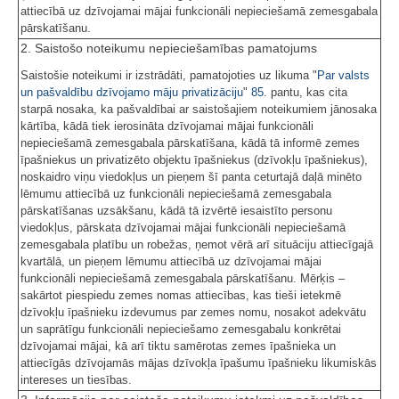
attiecībā uz dzīvojamai mājai funkcionāli nepieciešamā zemesgabala
pārskatīšanu.
2. Saistošo noteikumu nepieciešamības pamatojums
Saistošie noteikumi ir izstrādāti, pamatojoties uz likuma "
Par valsts
un pašvaldību dzīvojamo māju privatizāciju
"
85.
pantu, kas cita
starpā nosaka, ka pašvaldībai ar saistošajiem noteikumiem jānosaka
kārtība, kādā tiek ierosināta dzīvojamai mājai funkcionāli
nepieciešamā zemesgabala pārskatīšana, kādā tā informē zemes
īpašniekus un privatizēto objektu īpašniekus (dzīvokļu īpašniekus),
noskaidro viņu viedokļus un pieņem šī panta ceturtajā daļā minēto
lēmumu attiecībā uz funkcionāli nepieciešamā zemesgabala
pārskatīšanas uzsākšanu, kādā tā izvērtē iesaistīto personu
viedokļus, pārskata dzīvojamai mājai funkcionāli nepieciešamā
zemesgabala platību un robežas, ņemot vērā arī situāciju attiecīgajā
kvartālā, un pieņem lēmumu attiecībā uz dzīvojamai mājai
funkcionāli nepieciešamā zemesgabala pārskatīšanu. Mērķis –
sakārtot piespiedu zemes nomas attiecības, kas tieši ietekmē
dzīvokļu īpašnieku izdevumus par zemes nomu, nosakot adekvātu
un saprātīgu funkcionāli nepieciešamo zemesgabalu konkrētai
dzīvojamai mājai, kā arī tiktu samērotas zemes īpašnieka un
attiecīgās dzīvojamās mājas dzīvokļa īpašumu īpašnieku likumiskās
intereses un tiesības.