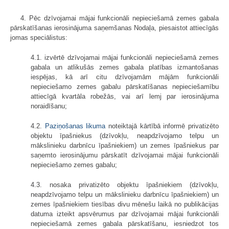
4. Pēc dzīvojamai mājai funkcionāli nepieciešamā zemes gabala
pārskatīšanas ierosinājuma saņemšanas Nodaļa, piesaistot attiecīgās
jomas speciālistus:
4.1. izvērtē dzīvojamai mājai funkcionāli nepieciešamā zemes
gabala un atlikušās zemes gabala platības izmantošanas
iespējas, kā arī citu dzīvojamām mājām funkcionāli
nepieciešamo zemes gabalu pārskatīšanas nepieciešamību
attiecīgā kvartāla robežās, vai arī lemj par ierosinājuma
noraidīšanu;
4.2.
Paziņošanas likuma
noteiktajā kārtībā informē privatizēto
objektu īpašniekus (dzīvokļu, neapdzīvojamo telpu un
mākslinieku darbnīcu īpašniekiem) un zemes īpašniekus par
saņemto ierosinājumu pārskatīt dzīvojamai mājai funkcionāli
nepieciešamo zemes gabalu;
4.3. nosaka privatizēto objektu īpašniekiem (dzīvokļu,
neapdzīvojamo telpu un mākslinieku darbnīcu īpašniekiem) un
zemes īpašniekiem tiesības divu mēnešu laikā no publikācijas
datuma izteikt apsvērumus par dzīvojamai mājai funkcionāli
nepieciešamā zemes gabala pārskatīšanu, iesniedzot tos