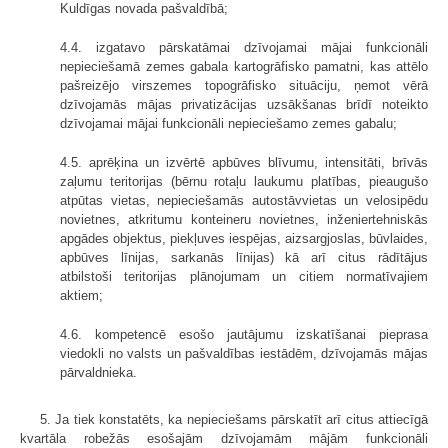
Kuldīgas novada pašvaldībā;
4.4. izgatavo pārskatāmai dzīvojamai mājai funkcionāli
nepieciešamā zemes gabala kartogrāfisko pamatni, kas attēlo
pašreizējo virszemes topogrāfisko situāciju, ņemot vērā
dzīvojamās mājas privatizācijas uzsākšanas brīdī noteikto
dzīvojamai mājai funkcionāli nepieciešamo zemes gabalu;
4.5. aprēķina un izvērtē apbūves blīvumu, intensitāti, brīvās
zaļumu teritorijas (bērnu rotaļu laukumu platības, pieaugušo
atpūtas vietas, nepieciešamās autostāvvietas un velosipēdu
novietnes, atkritumu konteineru novietnes, inženiertehniskās
apgādes objektus, piekļuves iespējas, aizsargjoslas, būvlaides,
apbūves līnijas, sarkanās līnijas) kā arī citus rādītājus
atbilstoši teritorijas plānojumam un citiem normatīvajiem
aktiem;
4.6. kompetencē esošo jautājumu izskatīšanai pieprasa
viedokli no valsts un pašvaldības iestādēm, dzīvojamās mājas
pārvaldnieka.
5. Ja tiek konstatēts, ka nepieciešams pārskatīt arī citus attiecīgā
kvartāla robežās esošajām dzīvojamām mājām funkcionāli