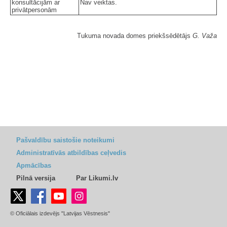
konsultācijām ar
Nav veiktas.
privātpersonām
Tukuma novada domes priekšsēdētājs
G. Važa
Pašvaldību saistošie noteikumi
Administratīvās atbildības ceļvedis
Apmācības
Pilnā versija
Par Likumi.lv
© Oficiālais izdevējs "Latvijas Vēstnesis"