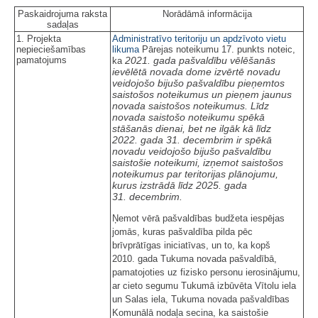
Paskaidrojuma raksta
Norādāmā informācija
sadaļas
1. Projekta
Administratīvo teritoriju un apdzīvoto vietu
nepieciešamības
likuma
Pārejas noteikumu 17. punkts noteic,
pamatojums
2021. gada pašvaldību vēlēšanās
ka
ievēlētā novada dome izvērtē novadu
veidojošo bijušo pašvaldību pieņemtos
saistošos noteikumus un pieņem jaunus
novada saistošos noteikumus. Līdz
novada saistošo noteikumu spēkā
stāšanās dienai, bet ne ilgāk kā līdz
2022. gada 31. decembrim ir spēkā
novadu veidojošo bijušo pašvaldību
saistošie noteikumi, izņemot saistošos
noteikumus par teritorijas plānojumu,
kurus izstrādā līdz 2025. gada
31. decembrim.
Ņemot vērā pašvaldības budžeta iespējas
jomās, kuras pašvaldība pilda pēc
brīvprātīgas iniciatīvas, un to, ka kopš
2010. gada Tukuma novada pašvaldībā,
pamatojoties uz fizisko personu ierosinājumu,
ar cieto segumu Tukumā izbūvēta Vītolu iela
un Salas iela, Tukuma novada pašvaldības
Komunālā nodaļa secina, ka saistošie