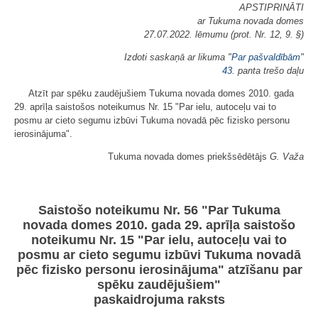
APSTIPRINĀTI
ar Tukuma novada domes
27.07.2022. lēmumu (prot. Nr. 12, 9. §)
Izdoti saskaņā ar likuma "
Par pašvaldībām
"
43.
panta trešo daļu
Atzīt par spēku zaudējušiem Tukuma novada domes 2010. gada
29. aprīļa saistošos noteikumus Nr. 15 "Par ielu, autoceļu vai to
posmu ar cieto segumu izbūvi Tukuma novadā pēc fizisko personu
ierosinājuma".
Tukuma novada domes priekšsēdētājs
G. Važa
Saistošo noteikumu Nr. 56 "Par Tukuma
novada domes 2010. gada 29. aprīļa saistošo
noteikumu Nr. 15 "Par ielu, autoceļu vai to
posmu ar cieto segumu izbūvi Tukuma novadā
pēc fizisko personu ierosinājuma" atzīšanu par
spēku zaudējušiem"
paskaidrojuma raksts