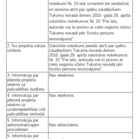
noteikumi Nr. 15 tiek izmantoti ļoti ierobežoti,
un ierosina atzīt par spēku zaudējušiem
Tukuma novada domes 2010. gada 29. aprīļa
saistošos noteikumus Nr. 15 "Par ielu,
autoceļu vai to posmu ar cieto segumu izbūvi
Tukuma novadā pēc fizisko personu
ierosinājuma".
2. Īss projekta satura
Saistošie noteikumi paredz atzīt par spēku
izklāsts
zaudējušiem Tukuma novada domes
2010. gada 29. aprīļa saistošos noteikumus
Nr. 15 "Par ielu, autoceļu vai to posmu ar
cieto segumu izbūvi Tukuma novadā pēc
fizisko personu ierosinājuma".
3. Informācija par
Nav ietekmes.
plānotā projekta
ietekmi uz
pašvaldības budžetu
4. Informācija par
Nav ietekmes.
plānotā projekta
ietekmi uz
uzņēmējdarbības vidi
pašvaldības teritorijā
5. Informācija par
administratīvajām
Nav attiecināms.
procedūrām
6. Informācija par