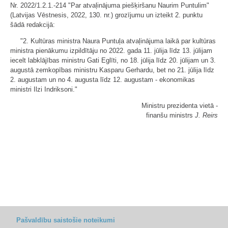
Nr. 2022/1.2.1.-214 "Par atvaļinājuma piešķiršanu Naurim Puntulim"
(Latvijas Vēstnesis, 2022, 130. nr.) grozījumu un izteikt 2. punktu
šādā redakcijā:
"2. Kultūras ministra Naura Puntuļa atvaļinājuma laikā par kultūras
ministra pienākumu izpildītāju no 2022. gada 11. jūlija līdz 13. jūlijam
iecelt labklājības ministru Gati Eglīti, no 18. jūlija līdz 20. jūlijam un 3.
augustā zemkopības ministru Kasparu Gerhardu, bet no 21. jūlija līdz
2. augustam un no 4. augusta līdz 12. augustam - ekonomikas
ministri Ilzi Indriksoni."
Ministru prezidenta vietā -
finanšu ministrs
J. Reirs
Pašvaldību saistošie noteikumi