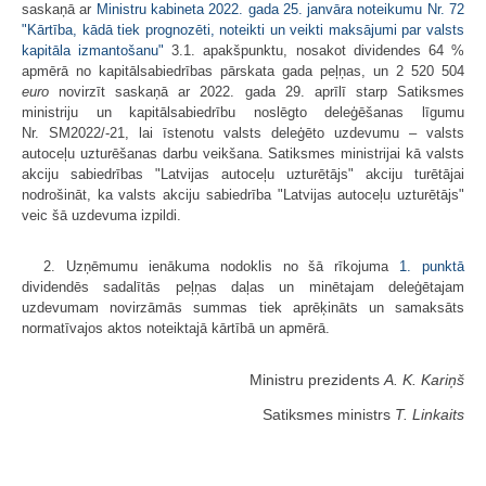
saskaņā ar
Ministru kabineta 2022. gada 25. janvāra noteikumu Nr. 72
"Kārtība, kādā tiek prognozēti, noteikti un veikti maksājumi par valsts
kapitāla izmantošanu"
3.1. apakšpunktu, nosakot dividendes 64 %
apmērā no kapitālsabiedrības pārskata gada peļņas, un 2 520 504
euro
novirzīt saskaņā ar 2022. gada 29. aprīlī starp Satiksmes
ministriju un kapitālsabiedrību noslēgto deleģēšanas līgumu
Nr. SM2022/-21, lai īstenotu valsts deleģēto uzdevumu – valsts
autoceļu uzturēšanas darbu veikšana. Satiksmes ministrijai kā valsts
akciju sabiedrības "Latvijas autoceļu uzturētājs" akciju turētājai
nodrošināt, ka valsts akciju sabiedrība "Latvijas autoceļu uzturētājs"
veic šā uzdevuma izpildi.
2. Uzņēmumu ienākuma nodoklis no šā rīkojuma
1. punktā
dividendēs sadalītās peļņas daļas un minētajam deleģētajam
uzdevumam novirzāmās summas tiek aprēķināts un samaksāts
normatīvajos aktos noteiktajā kārtībā un apmērā.
Ministru prezidents
A. K. Kariņš
Satiksmes ministrs
T. Linkaits