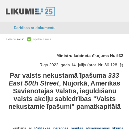
Darbības ar dokumentu
Tiesību akts:
spēkā esošs
Ministru kabineta rīkojums Nr. 532
Rīgā 2022. gada 14. jūlijā (prot. Nr. 36 128. §)
Par valsts nekustamā īpašuma
333
East 50th Street
, Ņujorkā, Amerikas
Savienotajās Valstīs, ieguldīšanu
valsts akciju sabiedrības "Valsts
nekustamie īpašumi" pamatkapitālā
Saskaņā ar
Publiskas personas mantas atsavināšanas likuma