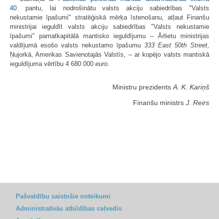
40.
pantu, lai nodrošinātu valsts akciju sabiedrības "Valsts
nekustamie īpašumi" stratēģiskā mērķa īstenošanu, atļaut Finanšu
ministrijai ieguldīt valsts akciju sabiedrības "Valsts nekustamie
īpašumi" pamatkapitālā mantisko ieguldījumu – Ārlietu ministrijas
valdījumā esošo valsts nekustamo īpašumu
333 East 50th Street
,
Ņujorkā, Amerikas Savienotajās Valstīs, – ar kopējo valsts mantiskā
ieguldījuma vērtību 4 680 000
euro
.
Ministru prezidents
A. K. Kariņš
Finanšu ministrs
J. Reirs
Pašvaldību saistošie noteikumi
Administratīvās atbildības ceļvedis