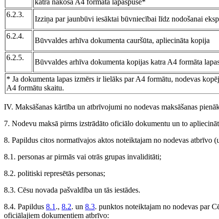
katra nākošā A4 formāta lapaspuse*
6.2.3.
Izziņa par jaunbūvi iesāktai būvniecībai līdz nodošanai eksp
6.2.4.
Būvvaldes arhīva dokumenta cauršūta, apliecināta kopija
6.2.5.
Būvvaldes arhīva dokumenta kopijas katra A4 formāta lapa
* Ja dokumenta lapas izmērs ir lielāks par A4 formātu, nodevas kopējai
A4 formātu skaitu.
IV. Maksāšanas kārtība un atbrīvojumi no nodevas maksāšanas pien
7. Nodevu maksā pirms izstrādāto oficiālo dokumentu un to apliecinā
8. Papildus citos normatīvajos aktos noteiktajam no nodevas atbrīvo (
8.1. personas ar pirmās vai otrās grupas invaliditāti;
8.2. politiski represētās personas;
8.3. Cēsu novada pašvaldība un tās iestādes.
8.4. Papildus
8.1
.,
8.2
. un
8.3
. punktos noteiktajam no nodevas par C
oficiālajiem dokumentiem atbrīvo: