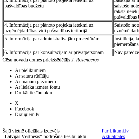
3. Informācija par plānoto projekta ietekmi uz
Saskaņā ar l
pašvaldības budžetu
saistošo not
rakstā neiek
pašvaldības 
4. Informācija par plānoto projekta ietekmi uz
Saistošo not
uzņēmējdarbības vidi pašvaldības teritorijā
uzņēmējdarb
5. Informācija par administratīvajām procedūrām
Institūcija, 
piemērošanā,
6. Informācija par konsultācijām ar privātpersonām
Nav paredzē
Cēsu novada domes priekšsēdētājs
J. Rozenbergs
Ar pielikumiem
Ar satura rādītāju
Ar manām piezīmēm
Ar lielāka izmēra fontu
Drukāt tiesību aktu
X
Facebook
Draugiem.lv
Šajā vietnē oficiālais izdevējs
Par Likumi.lv
"Latvijas Vēstnesis" nodrošina tiesību aktu
Aktualitātes