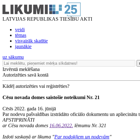
LATVIJAS REPUBLIKAS TIESĪBU AKTI
veidi
tēmas
visvairāk skatītie
jaunākie
uz sākumu
Izvērstā meklēšana
Autorizēties savā kontā
Kādēļ autorizēties vai reģistrēties?
Cēsu novada domes saistošie noteikumi Nr. 21
Cēsīs 2022. gada 16. jūnijā
Par nodevu pašvaldības izstrādāto oficiālo dokumentu un apliecinātu 
APSTIPRINĀTI
ar Cēsu novada domes
16.06.2022.
lēmumu Nr. 321
Izdoti saskaņā ar likuma "
Par nodokļiem un nodevām
"