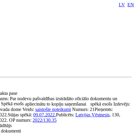
LV
EN
 akta pase
ums:
Par nodevu pašvaldības izstrādāto oficiālo dokumentu un
Spēkā esošs
apliecinātu to kopiju saņemšanai
spēkā esošs
Izdevējs:
ovada dome
Veids:
saistošie noteikumi
Numurs:
21
Pieņemts:
022.
Stājas spēkā:
09.07.2022.
Publicēts:
Latvijas Vēstnesis
, 130,
022.
OP numurs:
2022/130.35
ādītājs
ie dokumenti