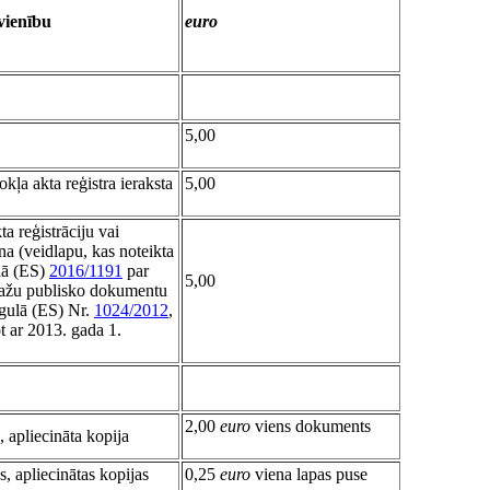
vienību
euro
5,00
kļa akta reģistra ieraksta
5,00
a reģistrāciju vai
ana (veidlapu, kas noteikta
lā (ES)
2016/1191
par
5,00
 dažu publisko dokumentu
egulā (ES) Nr.
1024/2012
,
t ar 2013. gada 1.
2,00
euro
viens dokuments
 apliecināta kopija
, apliecinātas kopijas
0,25
euro
viena lapas puse