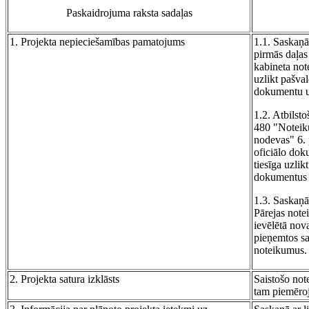
Paskaidrojuma raksta sadaļas
1. Projekta nepieciešamības pamatojums
1.1. Saskaņā
pirmās daļas
kabineta note
uzlikt pašva
dokumentu un
1.2. Atbilst
480 "Noteiku
nodevas" 6. 
oficiālo dok
tiesīga uzli
dokumentus u
1.3. Saskaņā
Pārejas note
ievēlētā nov
pieņemtos sa
noteikumus.
2. Projekta satura izklāsts
Saistošo not
tam piemēroj