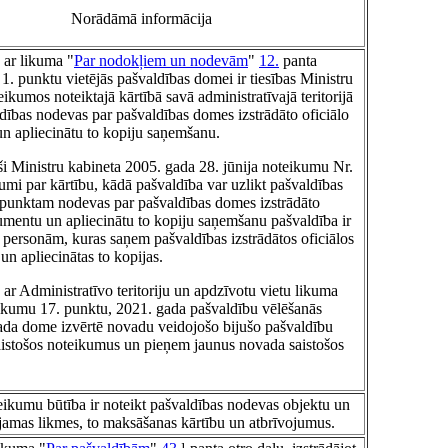
Norādāmā informācija
 ar likuma "
Par nodokļiem un nodevām
"
12.
panta
 1. punktu vietējās pašvaldības domei ir tiesības Ministru
ikumos noteiktajā kārtībā savā administratīvajā teritorijā
ldības nodevas par pašvaldības domes izstrādāto oficiālo
 apliecinātu to kopiju saņemšanu.
oši Ministru kabineta 2005. gada 28. jūnija noteikumu Nr.
mi par kārtību, kādā pašvaldība var uzlikt pašvaldības
punktam nodevas par pašvaldības domes izstrādāto
umentu un apliecinātu to kopiju saņemšanu pašvaldība ir
kt personām, kuras saņem pašvaldības izstrādātos oficiālos
n apliecinātas to kopijas.
 ar Administratīvo teritoriju un apdzīvotu vietu likuma
ikumu 17. punktu, 2021. gada pašvaldību vēlēšanās
ada dome izvērtē novadu veidojošo bijušo pašvaldību
istošos noteikumus un pieņem jaunus novada saistošos
eikumu būtība ir noteikt pašvaldības nodevas objektu un
amas likmes, to maksāšanas kārtību un atbrīvojumus.