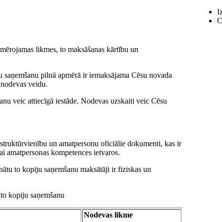
I
C
emērojamas likmes, to maksāšanas kārtību un
iju saņemšanu pilnā apmērā ir iemaksājama Cēsu novada
 nodevas veidu.
nu veic attiecīgā iestāde. Nodevas uzskaiti veic Cēsu
 struktūrvienību un amatpersonu oficiālie dokumenti, kas ir
 vai amatpersonas kompetences ietvaros.
ātu to kopiju saņemšanu maksātāji ir fiziskas un
u to kopiju saņemšanu
Nodevas likme