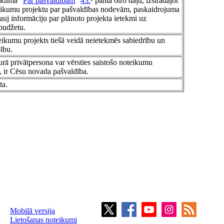
ikuma "
Par pašvaldībām
"
43.
¹ panta otro daļu, izstrādājot
eikumu projektu par pašvaldības nodevām, paskaidrojuma
ļauj informāciju par plānoto projekta ietekmi uz
budžetu.
eikumu projekts tiešā veidā neietekmēs sabiedrību un
ību.
kurā privātpersona var vērsties saistošo noteikumu
 ir Cēsu novada pašvaldība.
ta.
Mobilā versija
Lietošanas noteikumi