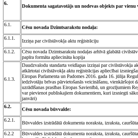
6.
Dokumenta sagatavotājs un nodevas objekts par vienu 
6.1.
Cēsu novada Dzimtsarakstu nodaļa:
6.1.1.
Izziņa par civilstāvokļa aktu reģistrāciju
6.1.2.
Cēsu novada Dzimtsarakstu nodaļas arhīvā glabātā civilstāvo
papīra formāta apliecināta kopija
Daudzvalodu standarta veidlapas izziņai par civilstāvokļa akt
atkārtotai civilstāvokļa aktu reģistrācijas apliecībai izsniegš
Eiropas Parlamenta un Padomes 2016. gada 16. jūlija Regu
6.1.3.
iedzīvotāju brīvas pārvietošanās veicināšanu, vienkāršojot
uzrādīšanas prasības Eiropas Savienībā, un grozījumiem R
var pievienot publiskajiem dokumentiem, kuri izsniegti sāko
janvāri)
6.2.
Cēsu novada būvvalde:
6.2.1.
Būvvaldes izstrādātā dokumenta noraksta, izraksta, cauršūta,
6.2.2
Būvvaldes izstrādātā dokumenta noraksta, izraksta, cauršūtas