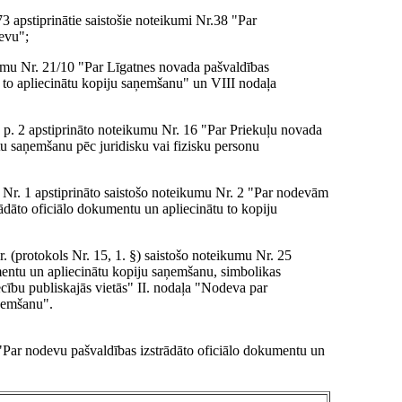
apstiprinātie saistošie noteikumi Nr.38 "Par
evu";
umu Nr. 21/10 "Par Līgatnes novada pašvaldības
to apliecinātu kopiju saņemšanu" un VIII nodaļa
 p. 2 apstiprināto noteikumu Nr. 16 "Par Priekuļu novada
u saņemšanu pēc juridisku vai fizisku personu
Nr. 1 apstiprināto saistošo noteikumu Nr. 2 "Par nodevām
dāto oficiālo dokumentu un apliecinātu to kopiju
(protokols Nr. 15, 1. §) saistošo noteikumu Nr. 25
entu un apliecinātu kopiju saņemšanu, simbolikas
cību publiskajās vietās" II. nodaļa "Nodeva par
aņemšanu".
"Par nodevu pašvaldības izstrādāto oficiālo dokumentu un