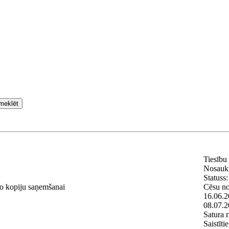
meklēt
Tiesību
Nosauk
Statuss:
to kopiju saņemšanai
Cēsu n
16.06.2
08.07.2
Satura r
Saistīt