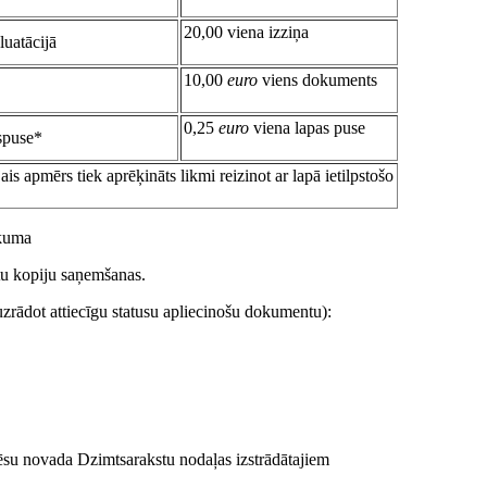
20,00 viena izziņa
luatācijā
10,00
euro
viens dokuments
0,25
euro
viena lapas puse
spuse*
s apmērs tiek aprēķināts likmi reizinot ar lapā ietilpstošo
ākuma
tu kopiju saņemšanas.
uzrādot attiecīgu statusu apliecinošu dokumentu):
ēsu novada Dzimtsarakstu nodaļas izstrādātajiem