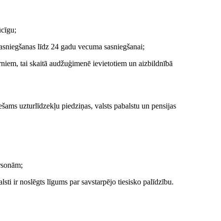
ūcīgu;
sasniegšanas līdz 24 gadu vecuma sasniegšanai;
rniem, tai skaitā audžuģimenē ievietotiem un aizbildnībā
iešams uzturlīdzekļu piedziņas, valsts pabalstu un pensijas
ersonām;
lsti ir noslēgts līgums par savstarpējo tiesisko palīdzību.