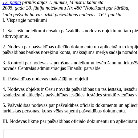
12. panta
pirmās daļas 1. punktu, Ministru kabineta
2005. gada 28. jūnija noteikumu Nr. 480 "Noteikumi par kārtību,
1
kādā pašvaldība var uzlikt pašvaldības nodevas" 16.
punktu
I. Vispārīgie noteikumi
1. Saistošie noteikumi nosaka pašvaldības nodevas objektu un tam pi
atbrīvojumus.
2. Nodeva par pašvaldības oficiālo dokumentu un apliecinātu to kop
pašvaldības bankas norēķinu kontā, maksājuma mērķa sadaļā norādot
3. Kontroli par nodevas saņemšanas noteikumu ievērošanu un iekasēša
novada Centrālās administrācijas Finanšu pārvalde.
II. Pašvaldības nodevas maksātāji un objekti
4. Nodevas objekts ir Cēsu novada pašvaldības un tās iestāžu, iestāžu
izsniedzami attiecīgās pašvaldības iestādes, iestādes struktūrvienības
5. Pašvaldības nodevas par pašvaldības oficiālo dokumentu un apliecin
juridiskas personas, kuras vēlas saņemt pašvaldības dokumentu.
III. Nodevas likme par pašvaldības oficiālo dokumentu un apliecināt