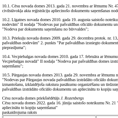
10.1. Cēsu novada domes 2013. gada 21. novembra ar lēmumu Nr. 473 
civilstāvokļa akta reģistrāciju apliecinošo dokumentu saņemšanas nod
10.2. Līgatnes novada domes 2010. gada 19. augusta saistošo noteik
nodevām" II nodaļa "Nodevas par pašvaldības oficiālo dokumentu un 
"Nodeva par dokumentu saņemšanu no būvvaldes";
10.3. Priekuļu novada domes 2009. gada 29. decembra protok. nr. 13,
pašvaldības nodevām" 2. punkts "Par pašvaldības izsniegto dokument
pieprasījuma";
10.4. Vecpiebalgas novada domes 2010. gada 17. februāra ar lēmumu 
Vecpiebalgas novadā" II nodaļa "Nodeva par pašvaldības domes izstrā
saņemšanu";
10.5. Pārgaujas novada domes 2013. gada 29. novembra ar lēmumu nr. 
"Nodevas par Pārgaujas novada pašvaldības izstrādāto oficiālo dokum
izmantošanu, izklaidējoša rakstura pasākumu organizēšanu un tirdznie
pašvaldības izstrādāto oficiālo dokumentu un apliecinātu to kopiju s
Cēsu novada domes priekšsēdētājs
J. Rozenbergs
Cēsu novada domes 2022. gada 16. jūnija saistošo noteikumu Nr. 21 
apliecinātu to kopiju saņemšanai"
paskaidrojuma raksts