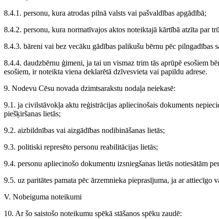
8.4.1. personu, kura atrodas pilnā valsts vai pašvaldības apgādībā;
8.4.2. personu, kura normatīvajos aktos noteiktajā kārtībā atzīta par tr
8.4.3. bāreni vai bez vecāku gādības palikušu bērnu pēc pilngadības 
8.4.4. daudzbērnu ģimeni, ja tai un vismaz trim tās aprūpē esošiem bē
esošiem, ir noteikta viena deklarētā dzīvesvieta vai papildu adrese.
9. Nodevu Cēsu novada dzimtsarakstu nodaļa neiekasē:
9.1. ja civilstāvokļa aktu reģistrācijas apliecinošais dokuments nepiec
piešķiršanas lietās;
9.2. aizbildnības vai aizgādības nodibināšanas lietās;
9.3. politiski represēto personu reabilitācijas lietās;
9.4. personu apliecinošo dokumentu izsniegšanas lietās notiesātām p
9.5. uz paritātes pamata pēc ārzemnieka pieprasījuma, ja ar attiecīgo va
V. Nobeiguma noteikumi
10. Ar šo saistošo noteikumu spēkā stāšanos spēku zaudē: