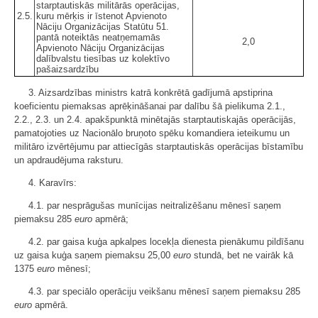
starptautiskās militārās operācijas,
2.5.
kuru mērķis ir īstenot Apvienoto
Nāciju Organizācijas Statūtu 51.
pantā noteiktās neatņemamās
2,0
Apvienoto Nāciju Organizācijas
dalībvalstu tiesības uz kolektīvo
pašaizsardzību
3. Aizsardzības ministrs katrā konkrētā gadījumā apstiprina
koeficientu piemaksas aprēķināšanai par dalību šā pielikuma 2.1.,
2.2., 2.3. un 2.4. apakšpunktā minētajās starptautiskajās operācijās,
pamatojoties uz Nacionālo bruņoto spēku komandiera ieteikumu un
militāro izvērtējumu par attiecīgās starptautiskās operācijas bīstamību
un apdraudējuma raksturu.
4. Karavīrs:
4.1. par nesprāgušas munīcijas neitralizēšanu mēnesī saņem
piemaksu 285
euro
apmērā;
4.2. par gaisa kuģa apkalpes locekļa dienesta pienākumu pildīšanu
uz gaisa kuģa saņem piemaksu 25,00
euro
stundā, bet ne vairāk kā
1375
euro
mēnesī;
4.3. par speciālo operāciju veikšanu mēnesī saņem piemaksu 285
euro
apmērā.