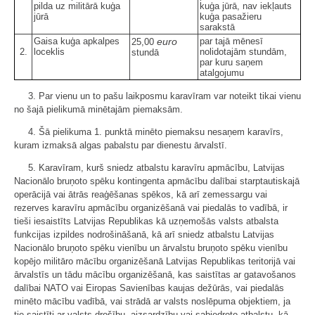
pilda uz militārā kuģa
kuģa jūrā, nav iekļauts
jūrā
kuģa pasažieru
sarakstā
Gaisa kuģa apkalpes
euro
par tajā mēnesī
25,00
2.
loceklis
nolidotajām stundām,
stundā
par kuru saņem
atalgojumu
3. Par vienu un to pašu laikposmu karavīram var noteikt tikai vienu
no šajā pielikumā minētajām piemaksām.
4. Šā pielikuma 1. punktā minēto piemaksu nesaņem karavīrs,
kuram izmaksā algas pabalstu par dienestu ārvalstī.
5. Karavīram, kurš sniedz atbalstu karavīru apmācību, Latvijas
Nacionālo bruņoto spēku kontingenta apmācību dalībai starptautiskajā
operācijā vai ātrās reaģēšanas spēkos, kā arī zemessargu vai
rezerves karavīru apmācību organizēšanā vai piedalās to vadībā, ir
tieši iesaistīts Latvijas Republikas kā uzņemošās valsts atbalsta
funkcijas izpildes nodrošināšanā, kā arī sniedz atbalstu Latvijas
Nacionālo bruņoto spēku vienību un ārvalstu bruņoto spēku vienību
kopējo militāro mācību organizēšanā Latvijas Republikas teritorijā vai
ārvalstīs un tādu mācību organizēšanā, kas saistītas ar gatavošanos
dalībai NATO vai Eiropas Savienības kaujas dežūrās, vai piedalās
minēto mācību vadībā, vai strādā ar valsts noslēpuma objektiem, ja
tie saistīti ar valsts drošību, aizsardzību vai sabiedroto atbalstu, kā