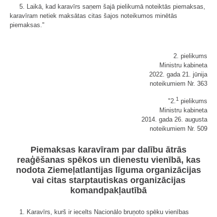
5. Laikā, kad karavīrs saņem šajā pielikumā noteiktās piemaksas,
karavīram netiek maksātas citas šajos noteikumos minētās
piemaksas."
2. pielikums
Ministru kabineta
2022. gada 21. jūnija
noteikumiem Nr. 363
1
"2.
pielikums
Ministru kabineta
2014. gada 26. augusta
noteikumiem Nr. 509
Piemaksas karavīram par dalību ātrās
reaģēšanas spēkos un dienestu vienībā, kas
nodota Ziemeļatlantijas līguma organizācijas
vai citas starptautiskas organizācijas
komandpakļautībā
1. Karavīrs, kurš ir iecelts Nacionālo bruņoto spēku vienības