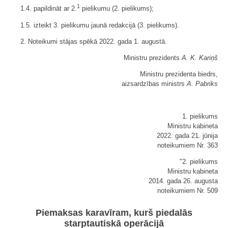
1
1.4. papildināt ar 2.
pielikumu (2. pielikums);
1.5. izteikt 3. pielikumu jaunā redakcijā (3. pielikums).
2. Noteikumi stājas spēkā 2022. gada 1. augustā.
Ministru prezidents
A. K. Kariņš
Ministru prezidenta biedrs,
aizsardzības ministrs
A. Pabriks
1. pielikums
Ministru kabineta
2022. gada 21. jūnija
noteikumiem Nr. 363
"2. pielikums
Ministru kabineta
2014. gada 26. augusta
noteikumiem Nr. 509
Piemaksas karavīram, kurš piedalās
starptautiskā operācijā