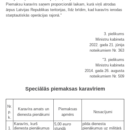
Piemaksu karavīrs saņem proporcionāli laikam, kurā viņš atrodas
ārpus Latvijas Republikas teritorijas, līdz brīdim, kad karavīrs ierodas
starptautiskās operācijas rajonā."
3. pielikums
Ministru kabineta
2022. gada 21. jūnija
noteikumiem Nr. 363
"3. pielikums
Ministru kabineta
2014. gada 26. augusta
noteikumiem Nr. 509
Speciālās piemaksas karavīriem
Nr.
Karavīra amats un
Piemaksas
p.
Nosacījumi
dienesta pienākumi
apmērs
k.
Karavīrs, kurš
euro
pilda dienesta
5,00
1.
dienesta pienākumus
pienākumus uz militārā
stundā