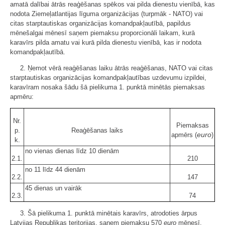
amatā dalībai ātrās reaģēšanas spēkos vai pilda dienestu vienībā, kas
nodota Ziemeļatlantijas līguma organizācijas (turpmāk - NATO) vai
citas starptautiskas organizācijas komandpakļautībā, papildus
mēnešalgai mēnesī saņem piemaksu proporcionāli laikam, kurā
karavīrs pilda amatu vai kurā pilda dienestu vienībā, kas ir nodota
komandpakļautībā.
2. Ņemot vērā reaģēšanas laiku ātrās reaģēšanas, NATO vai citas
starptautiskas organizācijas komandpakļautības uzdevumu izpildei,
karavīram nosaka šādu šā pielikuma 1. punktā minētās piemaksas
apmēru:
Nr.
Piemaksas
p.
Reaģēšanas laiks
euro
apmērs (
)
k.
no vienas dienas līdz 10 dienām
2.1.
210
no 11 līdz 44 dienām
2.2.
147
45 dienas un vairāk
2.3.
74
3. Šā pielikuma 1. punktā minētais karavīrs, atrodoties ārpus
Latvijas Republikas teritorijas, saņem piemaksu 570
euro
mēnesī.