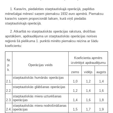
1. Karavīrs, piedaloties starptautiskajā operācijā, papildus
mēnešalgai mēnesī saņem piemaksu 1932
euro
apmērā. Piemaksu
karavīrs saņem proporcionāli laikam, kurā viņš piedalās
starptautiskajā operācijā.
2. Atkarībā no starptautiskās operācijas rakstura, drošības
apstākļiem, apdraudējuma un starptautiskās operācijas norises
reģionā šā pielikuma 1. punktā minēto piemaksu reizina ar šādu
koeficientu:
Koeficienta apmērs
Nr.
izvērtējot apdraudējumu
p.
Operācijas veids
k.
zems
vidējs
augsts
starptautiskās humānās operācijas
2.1.
1,0
1,2
1,4
starptautiskās glābšanas operācijas
2.2.
1,2
1,4
1,6
starptautiskās miera uzturēšanas
2.3.
operācijas
1,4
1,6
1,8
starptautiskās miera nodrošināšanas
2.4.
operācijas
1,5
1,7
1,9