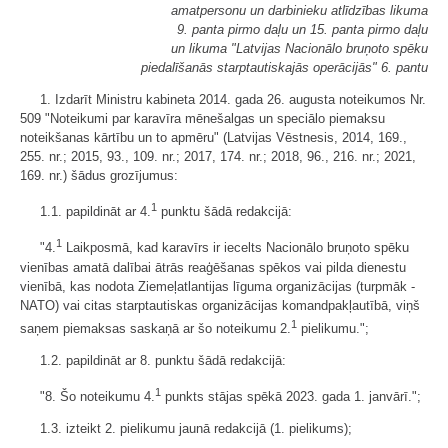
amatpersonu un darbinieku atlīdzības likuma
9. panta pirmo daļu un 15. panta pirmo daļu
un likuma "Latvijas Nacionālo bruņoto spēku
piedalīšanās starptautiskajās operācijās" 6. pantu
1. Izdarīt Ministru kabineta 2014. gada 26. augusta noteikumos Nr.
509 "Noteikumi par karavīra mēnešalgas un speciālo piemaksu
noteikšanas kārtību un to apmēru" (Latvijas Vēstnesis, 2014, 169.,
255. nr.; 2015, 93., 109. nr.; 2017, 174. nr.; 2018, 96., 216. nr.; 2021,
169. nr.) šādus grozījumus:
1
1.1. papildināt ar 4.
punktu šādā redakcijā:
1
"4.
Laikposmā, kad karavīrs ir iecelts Nacionālo bruņoto spēku
vienības amatā dalībai ātrās reaģēšanas spēkos vai pilda dienestu
vienībā, kas nodota Ziemeļatlantijas līguma organizācijas (turpmāk -
NATO) vai citas starptautiskas organizācijas komandpakļautībā, viņš
1
saņem piemaksas saskaņā ar šo noteikumu 2.
pielikumu.";
1.2. papildināt ar 8. punktu šādā redakcijā:
1
"8. Šo noteikumu 4.
punkts stājas spēkā 2023. gada 1. janvārī.";
1.3. izteikt 2. pielikumu jaunā redakcijā (1. pielikums);