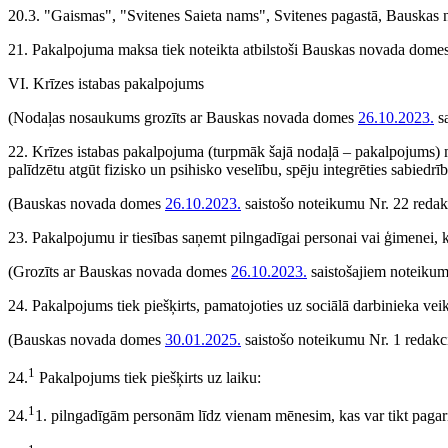
20.3. "Gaismas", "Svitenes Saieta nams", Svitenes pagastā, Bauskas
21. Pakalpojuma maksa tiek noteikta atbilstoši Bauskas novada dome
VI. Krīzes istabas pakalpojums
(Nodaļas nosaukums grozīts ar Bauskas novada domes
26.10.2023.
sa
22. Krīzes istabas pakalpojuma (turpmāk šajā nodaļā – pakalpojums) mēr
palīdzētu atgūt fizisko un psihisko veselību, spēju integrēties sabiedr
(Bauskas novada domes
26.10.2023.
saistošo noteikumu Nr. 22 redak
23. Pakalpojumu ir tiesības saņemt pilngadīgai personai vai ģimenei, 
(Grozīts ar Bauskas novada domes
26.10.2023.
saistošajiem noteikum
24. Pakalpojums tiek piešķirts, pamatojoties uz sociālā darbinieka ve
(Bauskas novada domes
30.01.2025.
saistošo noteikumu Nr. 1 redakci
1
24.
Pakalpojums tiek piešķirts uz laiku:
1
24.
1. pilngadīgām personām līdz vienam mēnesim, kas var tikt pagarin