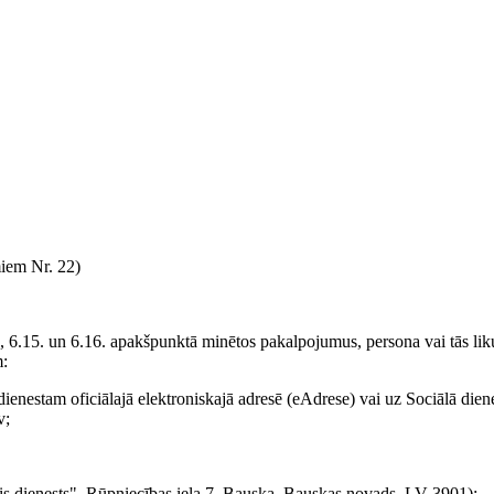
iem Nr. 22)
4., 6.15. un 6.16. apakšpunktā minētos pakalpojumus, persona vai tās li
m:
dienestam oficiālajā elektroniskajā adresē (eAdrese) vai uz Sociālā dien
v;
is dienests", Rūpniecības iela 7, Bauska, Bauskas novads, LV-3901);