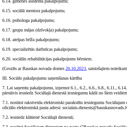
6.14. ģimenes asistenta pakalpojums;
6.15. sociālā mentora pakalpojums;
6.16. psihologa pakalpojums;
6.17. grupu mājas (dzīvokļa) pakalpojums;
6.18. atelpas brīža pakalpojums;
6.19. specializētās darbnīcas pakalpojums;
6.20. sociālās rehabilitācijas pakalpojums bērniem.
(Grozīts ar Bauskas novada domes
26.10.2023.
saistošajiem noteikum
III. Sociālo pakalpojumu saņemšanas kārtība
7. Lai saņemtu pakalpojumu, izņemot 6.1., 6.2., 6.6., 6.8., 6.11., 6.1
pārstāvis iesniedz Sociālajā dienestā iesniegumu kādā no šiem veidie
7.1. nosūtot rakstveida elektroniski parakstītu iesniegumu Sociālajam 
oficiālo elektroniskā pasta adresi: socialais.dienests@bauskasnovads.l
7.2. iesniedz klātienē Sociālajā dienestā;
7.3. nosūtot Sociālajam dienestam pa pastu ("Bauskas novada Sociāla