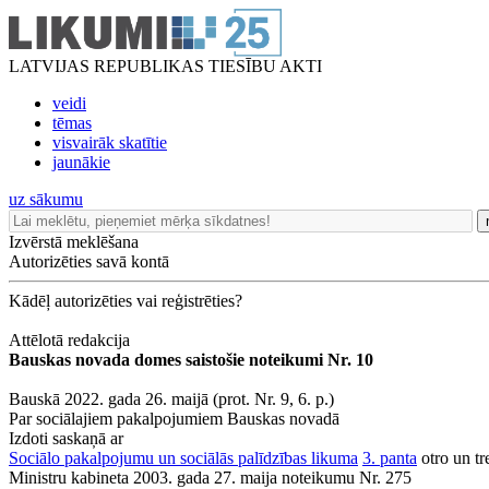
LATVIJAS REPUBLIKAS TIESĪBU AKTI
veidi
tēmas
visvairāk skatītie
jaunākie
uz sākumu
Izvērstā meklēšana
Autorizēties savā kontā
Kādēļ autorizēties vai reģistrēties?
Attēlotā redakcija
Bauskas novada domes saistošie noteikumi Nr. 10
Bauskā 2022. gada 26. maijā (prot. Nr. 9, 6. p.)
Par sociālajiem pakalpojumiem Bauskas novadā
Izdoti saskaņā ar
Sociālo pakalpojumu un sociālās palīdzības likuma
3. panta
otro un tr
Ministru kabineta 2003. gada 27. maija noteikumu Nr. 275