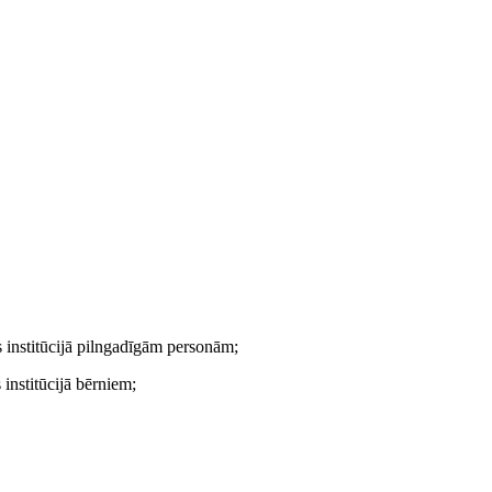
ms institūcijā pilngadīgām personām;
 institūcijā bērniem;