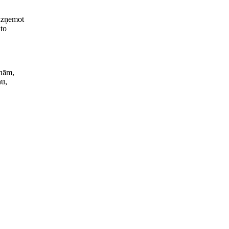
 izņemot
to
onām,
nu,