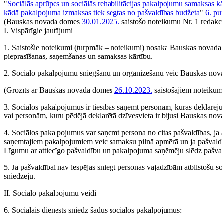
"
Sociālās aprūpes un sociālās rehabilitācijas pakalpojumu samaksas kā
kādā pakalpojuma izmaksas tiek segtas no pašvaldības budžeta
"
6. pu
(Bauskas novada domes
30.01.2025.
saistošo noteikumu Nr. 1 redakci
I. Vispārīgie jautājumi
1. Saistošie noteikumi (turpmāk – noteikumi) nosaka Bauskas novada 
pieprasīšanas, saņemšanas un samaksas kārtību.
2. Sociālo pakalpojumu sniegšanu un organizēšanu veic Bauskas novada
(Grozīts ar Bauskas novada domes
26.10.2023.
saistošajiem noteikum
3. Sociālos pakalpojumus ir tiesības saņemt personām, kuras deklarēju
vai personām, kuru pēdējā deklarētā dzīvesvieta ir bijusi Bauskas novad
4. Sociālos pakalpojumus var saņemt persona no citas pašvaldības, ja a
saņemtajiem pakalpojumiem veic samaksu pilnā apmērā un ja pašvaldībai
Līgumu ar attiecīgo pašvaldību un pakalpojuma saņēmēju slēdz pašva
5. Ja pašvaldībai nav iespējas sniegt personas vajadzībām atbilstošu 
sniedzēju.
II. Sociālo pakalpojumu veidi
6. Sociālais dienests sniedz šādus sociālos pakalpojumus: