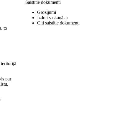
Saistītie dokumenti
Grozījumi
Izdoti saskaņā ar
Citi saistītie dokumenti
, to
eritorijā
vis par
lstu.
u