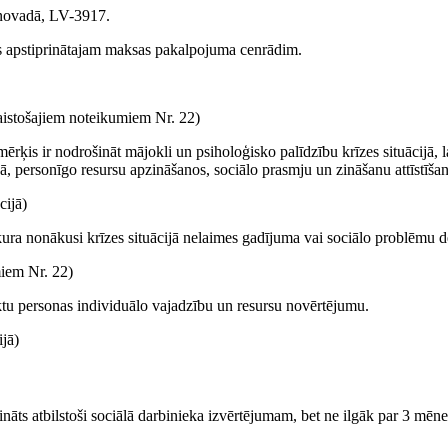
 novadā, LV-3917.
s apstiprinātajam maksas pakalpojuma cenrādim.
istošajiem noteikumiem Nr. 22)
ķis ir nodrošināt mājokli un psiholoģisko palīdzību krīzes situācijā, l
ībā, personīgo resursu apzināšanos, sociālo prasmju un zināšanu attīstīša
cijā)
kura nonākusi krīzes situācijā nelaimes gadījuma vai sociālo problēmu d
iem Nr. 22)
iktu personas individuālo vajadzību un resursu novērtējumu.
jā)
āts atbilstoši sociālā darbinieka izvērtējumam, bet ne ilgāk par 3 mēn