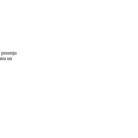
o prasmju
anu un