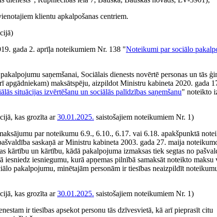
vienotajiem klientu apkalpošanas centriem.
cijā)
19. gada 2. aprīļa noteikumiem Nr. 138 "
Noteikumi par sociālo pakal
o pakalpojumu saņemšanai, Sociālais dienests novērtē personas un tās ģ
rī apgādniekam) maksātspēju, aizpildot Ministru kabineta 2020. gada 1
lās situācijas izvērtēšanu un sociālās palīdzības saņemšanu
" noteikto i
ijā, kas grozīta ar
30.01.2025.
saistošajiem noteikumiem Nr. 1)
zmaksājumu par noteikumu 6.9., 6.10., 6.17. vai 6.18. apakšpunktā notei
ašvaldība saskaņā ar Ministru kabineta 2003. gada 27. maija noteikum
as kārtību un kārtību, kādā pakalpojuma izmaksas tiek segtas no pašval
stā iesniedz iesniegumu, kurā apņemas pilnībā samaksāt noteikto maksu 
ciālo pakalpojumu, minētajām personām ir tiesības neaizpildīt noteikumu
ijā, kas grozīta ar
30.01.2025.
saistošajiem noteikumiem Nr. 1)
tam ir tiesības apsekot personu tās dzīvesvietā, kā arī pieprasīt citu