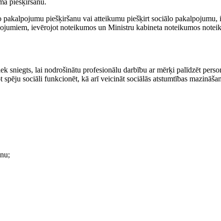
ma piešķiršanu.
o pakalpojumu piešķiršanu vai atteikumu piešķirt sociālo pakalpojumu,
pojumiem, ievērojot noteikumos un Ministru kabineta noteikumos noteik
k sniegts, lai nodrošinātu profesionālu darbību ar mērķi palīdzēt pers
pēju sociāli funkcionēt, kā arī veicināt sociālās atstumtības mazināša
anu;