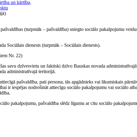
rtība un kārtība,
nktu
jā)
pašvaldības (turpmāk – pašvaldība) sniegto sociālo pakalpojumu veidus
 Sociālais dienests (turpmāk – Sociālais dienests).
iem Nr. 22)
šas savu dzīvesvietu un faktiski dzīvo Bauskas novada administratīvajā t
a administratīvajā teritorijā.
ttiecīgā pašvaldība, pati persona, tās apgādnieks vai likumiskais pārstā
 ir iespējas nodrošināt attiecīgu sociālo pakalpojumu vai sociālo atba
ldība.
sociālo pakalpojumu, pašvaldība slēdz līgumu ar citu sociālo pakalpojum