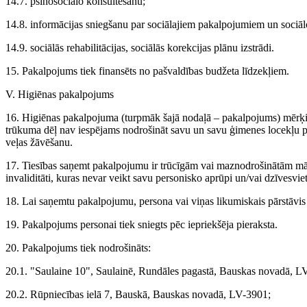
14.7. psihosociālo konsultēšanu;
14.8. informācijas sniegšanu par sociālajiem pakalpojumiem un sociāl
14.9. sociālās rehabilitācijas, sociālās korekcijas plānu izstrādi.
15. Pakalpojums tiek finansēts no pašvaldības budžeta līdzekļiem.
V. Higiēnas pakalpojums
16. Higiēnas pakalpojuma (turpmāk šajā nodaļā – pakalpojums) mērķis 
trūkuma dēļ nav iespējams nodrošināt savu un savu ģimenes locekļu 
veļas žāvēšanu.
17. Tiesības saņemt pakalpojumu ir trūcīgām vai maznodrošinātām mā
invaliditāti, kuras nevar veikt savu personisko aprūpi un/vai dzīvesv
18. Lai saņemtu pakalpojumu, persona vai viņas likumiskais pārstāvi
19. Pakalpojums personai tiek sniegts pēc iepriekšēja pieraksta.
20. Pakalpojums tiek nodrošināts:
20.1. "Saulaine 10", Saulainē, Rundāles pagastā, Bauskas novadā, L
20.2. Rūpniecības ielā 7, Bauskā, Bauskas novadā, LV-3901;