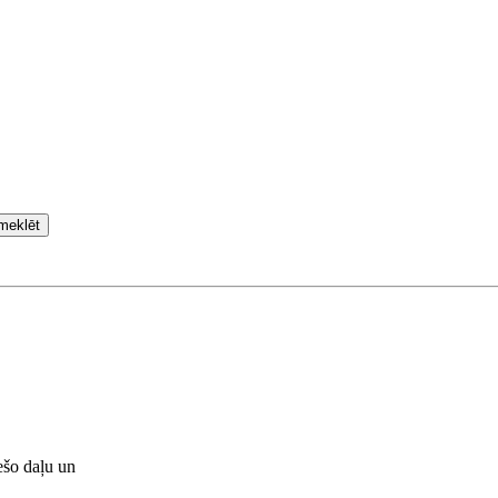
meklēt
ešo daļu un