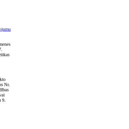
pojumu
imenes
7.
ztikas
kto
os Nr.
dības
vai
 9.