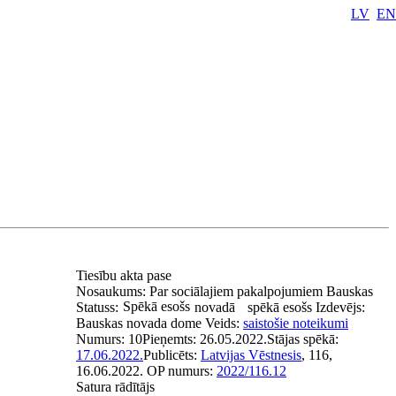
LV
EN
Tiesību akta pase
Nosaukums:
Par sociālajiem pakalpojumiem Bauskas
Spēkā esošs
Statuss:
novadā
spēkā esošs
Izdevējs:
Bauskas novada dome
Veids:
saistošie noteikumi
Numurs:
10
Pieņemts:
26.05.2022.
Stājas spēkā:
17.06.2022.
Publicēts:
Latvijas Vēstnesis
, 116,
16.06.2022.
OP numurs:
2022/116.12
Satura rādītājs