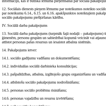
informāciju, kas ir būtiska lēmuma pieņemšanai par sociālā pakalpoju
12. Sociālais dienests pieņem lēmumu par noteikumos noteikto sociāl
par noteikumu 6.14., 6.15. un 6.16. apakšpunktos noteiktajiem pakal
sociālo pakalpojumu piešķiršanas kārtību.
IV. Sociālā darba pakalpojums
13. Sociālā darba pakalpojums (turpmāk šajā nodaļā – pakalpojums) tie
ģimenēm, personu grupām un sabiedrībai kopumā veicināt vai atjaunot s
attīstot personas pašas resursus un iesaistot atbalsta sistēmās.
14. Pakalpojums ietver:
14.1. sociālo gadījumu vadīšanu un dokumentēšanu;
14.2. individuālas sociālā darbinieka konsultācijas;
14.3. pašpalīdzības, atbalsta, izglītojošo grupu organizēšanu un vadīš
14.4. atbilstošu sociālo pakalpojumu nodrošināšanu;
14.5. personas sociālo problēmu risināšanu;
14.6. personas vajadzību un resursu izvērtēšanu;