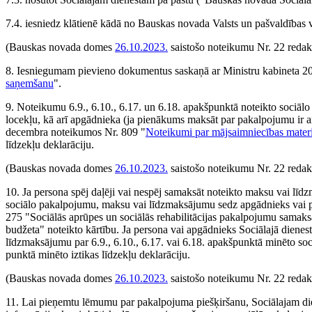
7.4. iesniedz klātienē kādā no Bauskas novada Valsts un pašvaldības 
(Bauskas novada domes
26.10.2023.
saistošo noteikumu Nr. 22 redak
8. Iesniegumam pievieno dokumentus saskaņā ar Ministru kabineta 20
saņemšanu
".
9. Noteikumu 6.9., 6.10., 6.17. un 6.18. apakšpunktā noteikto sociāl
locekļu, kā arī apgādnieka (ja pienākums maksāt par pakalpojumu ir a
decembra noteikumos Nr. 809 "
Noteikumi par mājsaimniecības materiā
līdzekļu deklarāciju.
(Bauskas novada domes
26.10.2023.
saistošo noteikumu Nr. 22 redakc
10. Ja persona spēj daļēji vai nespēj samaksāt noteikto maksu vai līd
sociālo pakalpojumu, maksu vai līdzmaksājumu sedz apgādnieks vai p
275 "Sociālās aprūpes un sociālās rehabilitācijas pakalpojumu samaks
budžeta" noteikto kārtību. Ja persona vai apgādnieks Sociālajā diene
līdzmaksājumu par 6.9., 6.10., 6.17. vai 6.18. apakšpunktā minēto so
punktā minēto iztikas līdzekļu deklarāciju.
(Bauskas novada domes
26.10.2023.
saistošo noteikumu Nr. 22 redakc
11. Lai pieņemtu lēmumu par pakalpojuma piešķiršanu, Sociālajam dienes