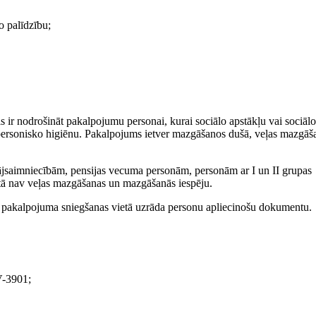
o palīdzību;
ir nodrošināt pakalpojumu personai, kurai sociālo apstākļu vai sociāl
personisko higiēnu. Pakalpojums ietver mazgāšanos dušā, veļas mazgāš
jsaimniecībām, pensijas vecuma personām, personām ar I un II grupas
ietā nav veļas mazgāšanas un mazgāšanās iespēju.
s pakalpojuma sniegšanas vietā uzrāda personu apliecinošu dokumentu.
V-3901;