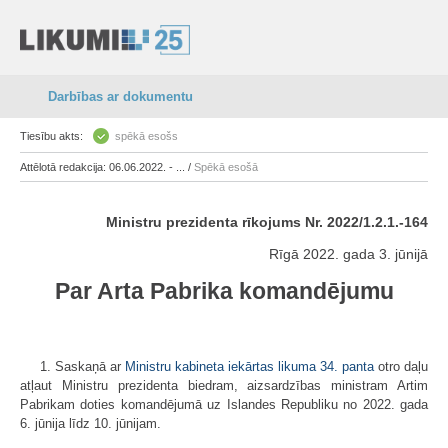
Darbības ar dokumentu
Tiesību akts:
spēkā esošs
Attēlotā redakcija: 06.06.2022. - ... /
Spēkā esošā
Ministru prezidenta rīkojums Nr. 2022/1.2.1.-164
Rīgā 2022. gada 3. jūnijā
Par Arta Pabrika komandējumu
1. Saskaņā ar
Ministru kabineta iekārtas likuma
34. panta
otro daļu
atļaut Ministru prezidenta biedram, aizsardzības ministram Artim
Pabrikam doties komandējumā uz Islandes Republiku no 2022. gada
6. jūnija līdz 10. jūnijam.