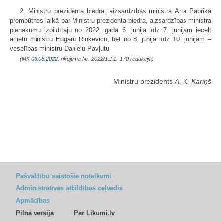
2. Ministru prezidenta biedra, aizsardzības ministra Arta Pabrika
prombūtnes laikā par Ministru prezidenta biedra, aizsardzības ministra
pienākumu izpildītāju no 2022. gada 6. jūnija līdz 7. jūnijam iecelt
ārlietu ministru Edgaru Rinkēviču, bet no 8. jūnija līdz 10. jūnijam –
veselības ministru Danielu Pavļutu.
(MK
06.06.2022.
rīkojuma Nr. 2022/1.2.1.-170 redakcijā)
Ministru prezidents
A. K. Kariņš
Pašvaldību saistošie noteikumi
Administratīvās atbildības ceļvedis
Apmācības
Pilnā versija
Par Likumi.lv