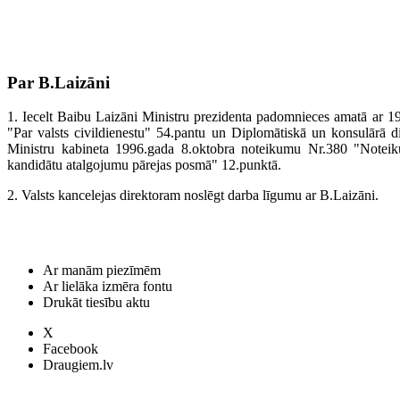
Par B.Laizāni
1. Iecelt Baibu Laizāni Ministru prezidenta padomnieces amatā ar 1
"Par valsts civildienestu" 54.pantu un Diplomātiskā un konsulārā d
Ministru kabineta 1996.gada 8.oktobra noteikumu Nr.380 "Noteiku
kandidātu atalgojumu pārejas posmā" 12.punktā.
2. Valsts kancelejas direktoram noslēgt darba līgumu ar B.Laizāni.
Ar manām piezīmēm
Ar lielāka izmēra fontu
Drukāt tiesību aktu
X
Facebook
Draugiem.lv