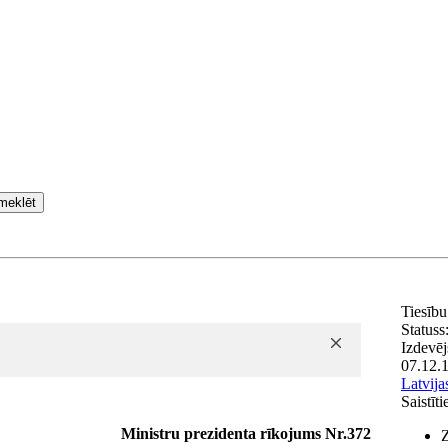
meklēt
Tiesību
Statuss
Izdevēj
07.12.
Latvija
Saistīt
Ministru prezidenta rīkojums Nr.372
Z