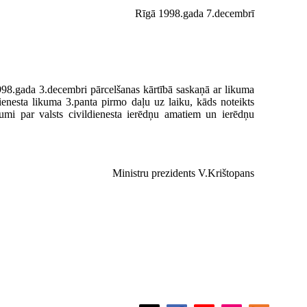
Rīgā 1998.gada 7.decembrī
998.gada 3.decembri pārcelšanas kārtībā saskaņā ar likuma
ienesta likuma 3.panta pirmo daļu uz laiku, kāds noteikts
mi par valsts civildienesta ierēdņu amatiem un ierēdņu
Ministru prezidents V.Krištopans