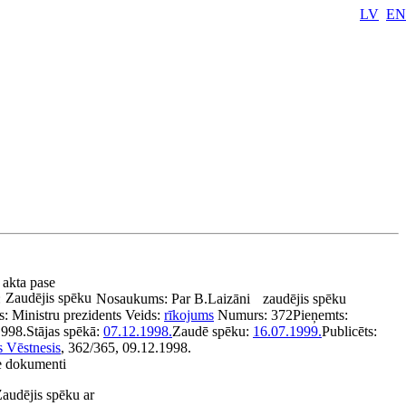
LV
EN
 akta pase
Zaudējis spēku
:
Nosaukums:
Par B.Laizāni
zaudējis spēku
s:
Ministru prezidents
Veids:
rīkojums
Numurs:
372
Pieņemts:
1998.
Stājas spēkā:
07.12.1998.
Zaudē spēku:
16.07.1999.
Publicēts:
s Vēstnesis
, 362/365, 09.12.1998.
ie dokumenti
audējis spēku ar