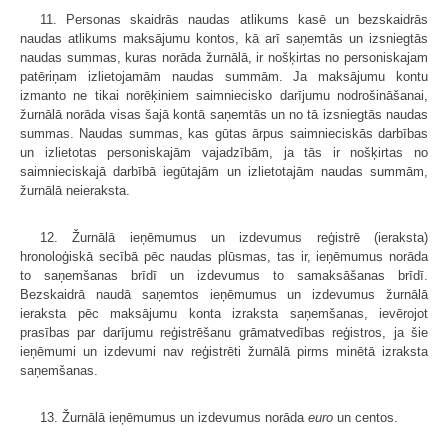
11. Personas skaidrās naudas atlikums kasē un bezskaidrās
naudas atlikums maksājumu kontos, kā arī saņemtās un izsniegtās
naudas summas, kuras norāda žurnālā, ir nošķirtas no personiskajam
patēriņam izlietojamām naudas summām. Ja maksājumu kontu
izmanto ne tikai norēķiniem saimniecisko darījumu nodrošināšanai,
žurnālā norāda visas šajā kontā saņemtās un no tā izsniegtās naudas
summas. Naudas summas, kas gūtas ārpus saimnieciskās darbības
un izlietotas personiskajām vajadzībām, ja tās ir nošķirtas no
saimnieciskajā darbībā iegūtajām un izlietotajām naudas summām,
žurnālā neieraksta.
12. Žurnālā ieņēmumus un izdevumus reģistrē (ieraksta)
hronoloģiskā secībā pēc naudas plūsmas, tas ir, ieņēmumus norāda
to saņemšanas brīdī un izdevumus to samaksāšanas brīdī.
Bezskaidrā naudā saņemtos ieņēmumus un izdevumus žurnālā
ieraksta pēc maksājumu konta izraksta saņemšanas, ievērojot
prasības par darījumu reģistrēšanu grāmatvedības reģistros, ja šie
ieņēmumi un izdevumi nav reģistrēti žurnālā pirms minētā izraksta
saņemšanas.
13. Žurnālā ieņēmumus un izdevumus norāda
euro
un centos.