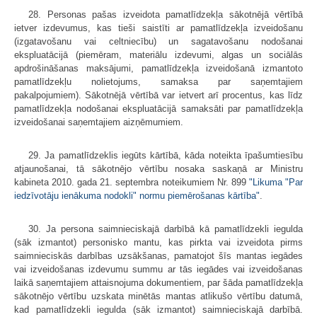
28. Personas pašas izveidota pamatlīdzekļa sākotnējā vērtībā
ietver izdevumus, kas tieši saistīti ar pamatlīdzekļa izveidošanu
(izgatavošanu vai celtniecību) un sagatavošanu nodošanai
ekspluatācijā (piemēram, materiālu izdevumi, algas un sociālās
apdrošināšanas maksājumi, pamatlīdzekļa izveidošanā izmantoto
pamatlīdzekļu nolietojums, samaksa par saņemtajiem
pakalpojumiem). Sākotnējā vērtībā var ietvert arī procentus, kas līdz
pamatlīdzekļa nodošanai ekspluatācijā samaksāti par pamatlīdzekļa
izveidošanai saņemtajiem aizņēmumiem.
29. Ja pamatlīdzeklis iegūts kārtībā, kāda noteikta īpašumtiesību
atjaunošanai, tā sākotnējo vērtību nosaka saskaņā ar Ministru
kabineta 2010. gada 21. septembra noteikumiem Nr. 899
"Likuma "Par
iedzīvotāju ienākuma nodokli" normu piemērošanas kārtība"
.
30. Ja persona saimnieciskajā darbībā kā pamatlīdzekli iegulda
(sāk izmantot) personisko mantu, kas pirkta vai izveidota pirms
saimnieciskās darbības uzsākšanas, pamatojot šīs mantas iegādes
vai izveidošanas izdevumu summu ar tās iegādes vai izveidošanas
laikā saņemtajiem attaisnojuma dokumentiem, par šāda pamatlīdzekļa
sākotnējo vērtību uzskata minētās mantas atlikušo vērtību datumā,
kad pamatlīdzekli iegulda (sāk izmantot) saimnieciskajā darbībā.