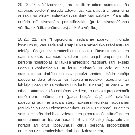
20.20. 20. ailē "Izdevumi, kas saistīti ar citiem saimnieciskās
darbības veidiem" norāda izdevumus, kas saistīti ar ieņēmumu
gūšanu no citiem saimnieciskās darbības veidiem. Šajā ailē
norāda arī atsavināto pamatlīdzekļu (ja to atsavināšanas
vērtība uzrādīta ieņēmumos) atlikušo vērtību;
20.21. 21. ailē "Proporcionāli sadalāmie izdevumi" norāda
izdevumus, kas sadalāmi starp lauksaimniecisko ražošanu (arī
iekšējo ūdeņu zivsaimniecību un lauku tūrismu) un citiem
saimnieciskās darbības veidiem, piemērojot proporciju. Ja
persona nodarbojas ar lauksaimniecisko ražošanu (arī iekšējo
ūdeņu zivsaimniecību un lauku tūrismu) un veic arī citu
saimniecisko darbību un nav precīzi zināms, kāda kopējo
izdevumu daļa attiecas uz lauksaimniecisko ražošanu (arī
iekšējo ūdeņu zivsaimniecību un lauku tūrismu) un kāda – uz
citiem saimnieciskās darbības veidiem, to nosaka proporcionāli
minētajiem ieņēmumiem (gada beigās šajā ailē uzkrāto
izdevumu summu sadala starp lauksaimnieciskās ražošanas
(arī iekšējo ūdeņu zivsaimniecības un lauku tūrisma) un citiem
saimnieciskās darbības izdevumiem proporcionāli attiecīgajiem
ieņēmumiem un tos var norādīt 19. vai 20. ailē). Šajā ailē var
norādīt arī citus izdevumus, kurus persona proporcionāli
attiecina uz saimnieciskās darbības izdevumiem;