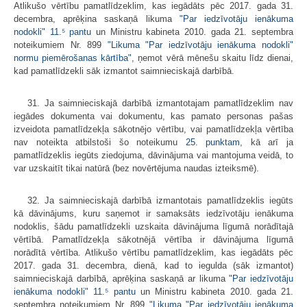
Atlikušo vērtību pamatlīdzeklim, kas iegādāts pēc 2017. gada 31.
decembra, aprēķina saskaņā likuma
"Par iedzīvotāju ienākuma
nodokli"
11.⁵ pantu
un Ministru kabineta 2010. gada 21. septembra
noteikumiem Nr. 899
"Likuma "Par iedzīvotāju ienākuma nodokli"
normu piemērošanas kārtība"
, ņemot vērā mēnešu skaitu līdz dienai,
kad pamatlīdzekli sāk izmantot saimnieciskajā darbībā.
31. Ja saimnieciskajā darbībā izmantotajam pamatlīdzeklim nav
iegādes dokumenta vai dokumentu, kas pamato personas pašas
izveidota pamatlīdzekļa sākotnējo vērtību, vai pamatlīdzekļa vērtība
nav noteikta atbilstoši šo noteikumu
25. punktam
, kā arī ja
pamatlīdzeklis iegūts ziedojuma, dāvinājuma vai mantojuma veidā, to
var uzskaitīt tikai natūrā (bez novērtējuma naudas izteiksmē).
32. Ja saimnieciskajā darbībā izmantotais pamatlīdzeklis iegūts
kā dāvinājums, kuru saņemot ir samaksāts iedzīvotāju ienākuma
nodoklis, šādu pamatlīdzekli uzskaita dāvinājuma līgumā norādītajā
vērtībā. Pamatlīdzekļa sākotnējā vērtība ir dāvinājuma līgumā
norādītā vērtība. Atlikušo vērtību pamatlīdzeklim, kas iegādāts pēc
2017. gada 31. decembra, dienā, kad to iegulda (sāk izmantot)
saimnieciskajā darbībā, aprēķina saskaņā ar likuma
"Par iedzīvotāju
ienākuma nodokli"
11.⁵ pantu
un Ministru kabineta 2010. gada 21.
septembra noteikumiem Nr. 899
"Likuma "Par iedzīvotāju ienākuma