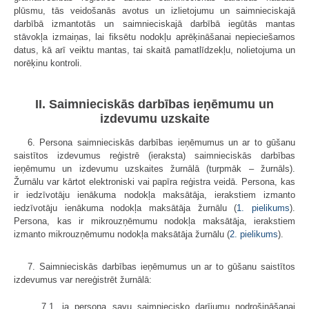
plūsmu, tās veidošanās avotus un izlietojumu un saimnieciskajā
darbībā izmantotās un saimnieciskajā darbībā iegūtās mantas
stāvokļa izmaiņas, lai fiksētu nodokļu aprēķināšanai nepieciešamos
datus, kā arī veiktu mantas, tai skaitā pamatlīdzekļu, nolietojuma un
norēķinu kontroli.
II. Saimnieciskās darbības ieņēmumu un
izdevumu uzskaite
6. Persona saimnieciskās darbības ieņēmumus un ar to gūšanu
saistītos izdevumus reģistrē (ieraksta) saimnieciskās darbības
ieņēmumu un izdevumu uzskaites žurnālā (turpmāk – žurnāls).
Žurnālu var kārtot elektroniski vai papīra reģistra veidā. Persona, kas
ir iedzīvotāju ienākuma nodokļa maksātāja, ierakstiem izmanto
iedzīvotāju ienākuma nodokļa maksātāja žurnālu (
1. pielikums
).
Persona, kas ir mikrouzņēmumu nodokļa maksātāja, ierakstiem
izmanto mikrouzņēmumu nodokļa maksātāja žurnālu (
2. pielikums
).
7. Saimnieciskās darbības ieņēmumus un ar to gūšanu saistītos
izdevumus var nereģistrēt žurnālā:
7.1. ja persona savu saimniecisko darījumu nodrošināšanai