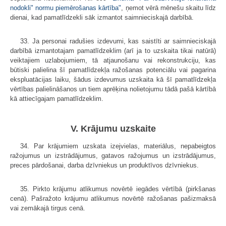
nodokli" normu piemērošanas kārtība"
, ņemot vērā mēnešu skaitu līdz
dienai, kad pamatlīdzekli sāk izmantot saimnieciskajā darbībā.
33. Ja personai radušies izdevumi, kas saistīti ar saimnieciskajā
darbībā izmantotajam pamatlīdzeklim (arī ja to uzskaita tikai natūrā)
veiktajiem uzlabojumiem, tā atjaunošanu vai rekonstrukciju, kas
būtiski palielina šī pamatlīdzekļa ražošanas potenciālu vai pagarina
ekspluatācijas laiku, šādus izdevumus uzskaita kā šī pamatlīdzekļa
vērtības palielināšanos un tiem aprēķina nolietojumu tādā pašā kārtībā
kā attiecīgajam pamatlīdzeklim.
V. Krājumu uzskaite
34. Par krājumiem uzskata izejvielas, materiālus, nepabeigtos
ražojumus un izstrādājumus, gatavos ražojumus un izstrādājumus,
preces pārdošanai, darba dzīvniekus un produktīvos dzīvniekus.
35. Pirkto krājumu atlikumus novērtē iegādes vērtībā (pirkšanas
cenā). Pašražoto krājumu atlikumus novērtē ražošanas pašizmaksā
vai zemākajā tirgus cenā.