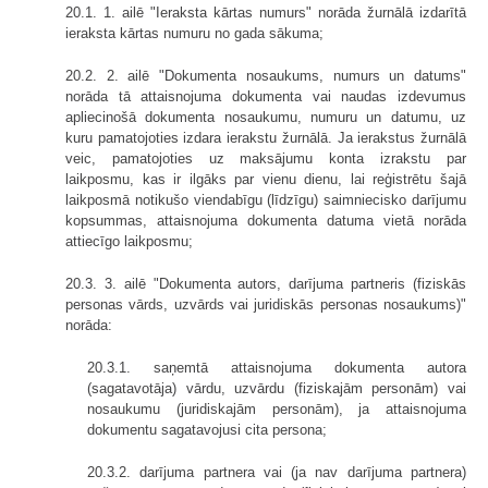
20.1. 1. ailē "Ieraksta kārtas numurs" norāda žurnālā izdarītā
ieraksta kārtas numuru no gada sākuma;
20.2. 2. ailē "Dokumenta nosaukums, numurs un datums"
norāda tā attaisnojuma dokumenta vai naudas izdevumus
apliecinošā dokumenta nosaukumu, numuru un datumu, uz
kuru pamatojoties izdara ierakstu žurnālā. Ja ierakstus žurnālā
veic, pamatojoties uz maksājumu konta izrakstu par
laikposmu, kas ir ilgāks par vienu dienu, lai reģistrētu šajā
laikposmā notikušo viendabīgu (līdzīgu) saimniecisko darījumu
kopsummas, attaisnojuma dokumenta datuma vietā norāda
attiecīgo laikposmu;
20.3. 3. ailē "Dokumenta autors, darījuma partneris (fiziskās
personas vārds, uzvārds vai juridiskās personas nosaukums)"
norāda:
20.3.1. saņemtā attaisnojuma dokumenta autora
(sagatavotāja) vārdu, uzvārdu (fiziskajām personām) vai
nosaukumu (juridiskajām personām), ja attaisnojuma
dokumentu sagatavojusi cita persona;
20.3.2. darījuma partnera vai (ja nav darījuma partnera)