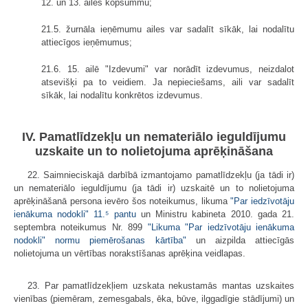
12. un 13. ailes kopsummu;
21.5. žurnāla ieņēmumu ailes var sadalīt sīkāk, lai nodalītu
attiecīgos ieņēmumus;
21.6. 15. ailē "Izdevumi" var norādīt izdevumus, neizdalot
atsevišķi pa to veidiem. Ja nepieciešams, aili var sadalīt
sīkāk, lai nodalītu konkrētos izdevumus.
IV. Pamatlīdzekļu un nemateriālo ieguldījumu
uzskaite un to nolietojuma aprēķināšana
22. Saimnieciskajā darbībā izmantojamo pamatlīdzekļu (ja tādi ir)
un nemateriālo ieguldījumu (ja tādi ir) uzskaitē un to nolietojuma
aprēķināšanā persona ievēro šos noteikumus, likuma
"Par iedzīvotāju
ienākuma nodokli"
11.⁵ pantu
un Ministru kabineta 2010. gada 21.
septembra noteikumus Nr. 899
"Likuma "Par iedzīvotāju ienākuma
nodokli" normu piemērošanas kārtība"
un aizpilda attiecīgās
nolietojuma un vērtības norakstīšanas aprēķina veidlapas.
23. Par pamatlīdzekļiem uzskata nekustamās mantas uzskaites
vienības (piemēram, zemesgabals, ēka, būve, ilggadīgie stādījumi) un