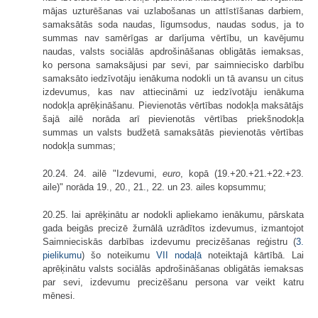
mājas uzturēšanas vai uzlabošanas un attīstīšanas darbiem,
samaksātās soda naudas, līgumsodus, naudas sodus, ja to
summas nav samērīgas ar darījuma vērtību, un kavējumu
naudas, valsts sociālās apdrošināšanas obligātās iemaksas,
ko persona samaksājusi par sevi, par saimniecisko darbību
samaksāto iedzīvotāju ienākuma nodokli un tā avansu un citus
izdevumus, kas nav attiecināmi uz iedzīvotāju ienākuma
nodokļa aprēķināšanu. Pievienotās vērtības nodokļa maksātājs
šajā ailē norāda arī pievienotās vērtības priekšnodokļa
summas un valsts budžetā samaksātās pievienotās vērtības
nodokļa summas;
20.24. 24. ailē "Izdevumi,
euro
, kopā (19.+20.+21.+22.+23.
aile)" norāda 19., 20., 21., 22. un 23. ailes kopsummu;
20.25. lai aprēķinātu ar nodokli apliekamo ienākumu, pārskata
gada beigās precizē žurnālā uzrādītos izdevumus, izmantojot
Saimnieciskās darbības izdevumu precizēšanas reģistru (
3.
pielikumu
) šo noteikumu
VII nodaļā
noteiktajā kārtībā. Lai
aprēķinātu valsts sociālās apdrošināšanas obligātās iemaksas
par sevi, izdevumu precizēšanu persona var veikt katru
mēnesi.