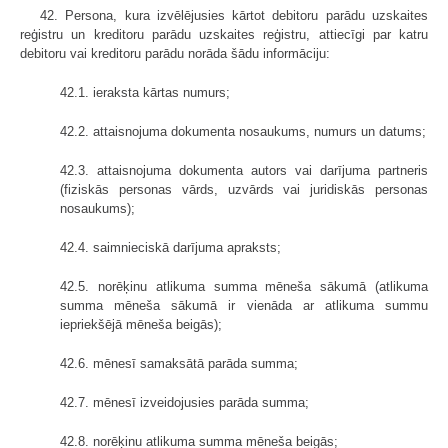
42. Persona, kura izvēlējusies kārtot debitoru parādu uzskaites
reģistru un kreditoru parādu uzskaites reģistru, attiecīgi par katru
debitoru vai kreditoru parādu norāda šādu informāciju:
42.1. ieraksta kārtas numurs;
42.2. attaisnojuma dokumenta nosaukums, numurs un datums;
42.3. attaisnojuma dokumenta autors vai darījuma partneris
(fiziskās personas vārds, uzvārds vai juridiskās personas
nosaukums);
42.4. saimnieciskā darījuma apraksts;
42.5. norēķinu atlikuma summa mēneša sākumā (atlikuma
summa mēneša sākumā ir vienāda ar atlikuma summu
iepriekšējā mēneša beigās);
42.6. mēnesī samaksātā parāda summa;
42.7. mēnesī izveidojusies parāda summa;
42.8. norēķinu atlikuma summa mēneša beigās;