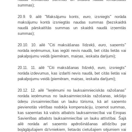
summas);
20.9. 9. ailē "Maksājumu konts,
euro
, izsniegts" norāda
maksājumu kontā izsniegtās naudas summas (bezskaidrā
naudā pārskaitītās summas un skaidrā naudā izņemtās
summas);
20.10. 10. ailē "Citi maksāšanas līdzekļi,
euro
, saņemts"
norāda ieņēmumus, kas iegūti nevis naudā, bet citās lietās vai
pakalpojumu veidā (piemēram, maiņas, ieskaita darījumi);
20.11. 11. ailē "Citi maksāšanas līdzekļi,
euro
, izsniegts"
norāda izdevumus, kas izdarīti nevis naudā, bet citās lietās vai
pakalpojumu veidā (piemēram, maiņas, ieskaita darījumi);
20.12. 12. ailē "Ieņēmumi no lauksaimnieciskās ražošanas"
norāda ieņēmumus no lauksaimnieciskās ražošanas, iekšējo
ūdeņu zivsaimniecības un lauku tūrisma, kā arī saņemto
pievienotās vērtības nodokļa kompensāciju, izņemot summas,
kas saņemtas kā valsts atbalsts lauksaimniecībai vai Eiropas
Savienības atbalsts lauksaimniecībai un lauku attīstībai. Šajā
ailē norāda arī saņemto apdrošināšanas atlīdzību par
bojāgājušajiem dzīvniekiem, lietavās cietušajiem sējumiem vai