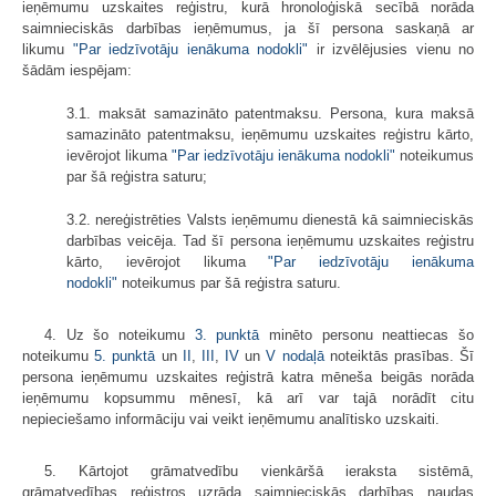
ieņēmumu uzskaites reģistru, kurā hronoloģiskā secībā norāda
saimnieciskās darbības ieņēmumus, ja šī persona saskaņā ar
likumu
"Par iedzīvotāju ienākuma nodokli"
ir izvēlējusies vienu no
šādām iespējam:
3.1. maksāt samazināto patentmaksu. Persona, kura maksā
samazināto patentmaksu, ieņēmumu uzskaites reģistru kārto,
ievērojot likuma
"Par iedzīvotāju ienākuma nodokli"
noteikumus
par šā reģistra saturu;
3.2. nereģistrēties Valsts ieņēmumu dienestā kā saimnieciskās
darbības veicēja. Tad šī persona ieņēmumu uzskaites reģistru
kārto, ievērojot likuma
"Par iedzīvotāju ienākuma
nodokli"
noteikumus par šā reģistra saturu.
4. Uz šo noteikumu
3. punktā
minēto personu neattiecas šo
noteikumu
5. punktā
un
II
,
III
,
IV
un
V nodaļā
noteiktās prasības. Šī
persona ieņēmumu uzskaites reģistrā katra mēneša beigās norāda
ieņēmumu kopsummu mēnesī, kā arī var tajā norādīt citu
nepieciešamo informāciju vai veikt ieņēmumu analītisko uzskaiti.
5. Kārtojot grāmatvedību vienkāršā ieraksta sistēmā,
grāmatvedības reģistros uzrāda saimnieciskās darbības naudas