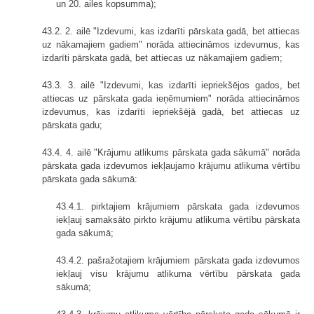
un 20. ailes kopsumma);
43.2. 2. ailē "Izdevumi, kas izdarīti pārskata gadā, bet attiecas
uz nākamajiem gadiem" norāda attiecināmos izdevumus, kas
izdarīti pārskata gadā, bet attiecas uz nākamajiem gadiem;
43.3. 3. ailē "Izdevumi, kas izdarīti iepriekšējos gados, bet
attiecas uz pārskata gada ieņēmumiem" norāda attiecināmos
izdevumus, kas izdarīti iepriekšējā gadā, bet attiecas uz
pārskata gadu;
43.4. 4. ailē "Krājumu atlikums pārskata gada sākumā" norāda
pārskata gada izdevumos iekļaujamo krājumu atlikuma vērtību
pārskata gada sākumā:
43.4.1. pirktajiem krājumiem pārskata gada izdevumos
iekļauj samaksāto pirkto krājumu atlikuma vērtību pārskata
gada sākumā;
43.4.2. pašražotajiem krājumiem pārskata gada izdevumos
iekļauj visu krājumu atlikuma vērtību pārskata gada
sākumā;