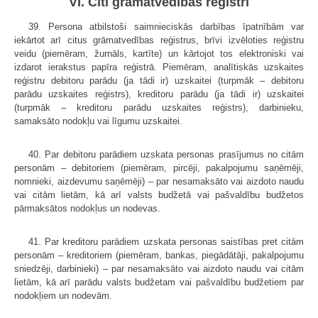
VI. Citi grāmatvedības reģistri
39. Persona atbilstoši saimnieciskās darbības īpatnībām var
iekārtot arī citus grāmatvedības reģistrus, brīvi izvēloties reģistru
veidu (piemēram, žurnāls, kartīte) un kārtojot tos elektroniski vai
izdarot ierakstus papīra reģistrā. Piemēram, analītiskās uzskaites
reģistru debitoru parādu (ja tādi ir) uzskaitei (turpmāk – debitoru
parādu uzskaites reģistrs), kreditoru parādu (ja tādi ir) uzskaitei
(turpmāk – kreditoru parādu uzskaites reģistrs), darbinieku,
samaksāto nodokļu vai līgumu uzskaitei.
40. Par debitoru parādiem uzskata personas prasījumus no citām
personām – debitoriem (piemēram, pircēji, pakalpojumu saņēmēji,
nomnieki, aizdevumu saņēmēji) – par nesamaksāto vai aizdoto naudu
vai citām lietām, kā arī valsts budžetā vai pašvaldību budžetos
pārmaksātos nodokļus un nodevas.
41. Par kreditoru parādiem uzskata personas saistības pret citām
personām – kreditoriem (piemēram, bankas, piegādātāji, pakalpojumu
sniedzēji, darbinieki) – par nesamaksāto vai aizdoto naudu vai citām
lietām, kā arī parādu valsts budžetam vai pašvaldību budžetiem par
nodokļiem un nodevām.