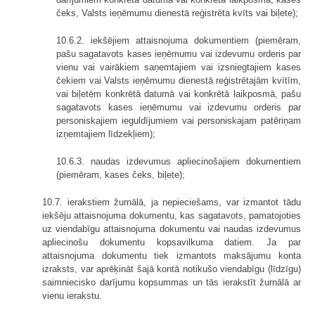
čeks, Valsts ieņēmumu dienestā reģistrēta kvīts vai biļete);
10.6.2. iekšējiem attaisnojuma dokumentiem (piemēram,
pašu sagatavots kases ieņēmumu vai izdevumu orderis par
vienu vai vairākiem saņemtajiem vai izsniegtajiem kases
čekiem vai Valsts ieņēmumu dienestā reģistrētajām kvītīm,
vai biļetēm konkrētā datumā vai konkrētā laikposmā, pašu
sagatavots kases ieņēmumu vai izdevumu orderis par
personiskajiem ieguldījumiem vai personiskajam patēriņam
izņemtajiem līdzekļiem);
10.6.3. naudas izdevumus apliecinošajiem dokumentiem
(piemēram, kases čeks, biļete);
10.7. ierakstiem žurnālā, ja nepieciešams, var izmantot tādu
iekšēju attaisnojuma dokumentu, kas sagatavots, pamatojoties
uz viendabīgu attaisnojuma dokumentu vai naudas izdevumus
apliecinošu dokumentu kopsavilkuma datiem. Ja par
attaisnojuma dokumentu tiek izmantots maksājumu konta
izraksts, var aprēķināt šajā kontā notikušo viendabīgu (līdzīgu)
saimniecisko darījumu kopsummas un tās ierakstīt žurnālā ar
vienu ierakstu.