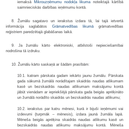
iemaksā
Mikrouzņēmumu nodokļa likuma
noteiktajā kārtībā
saimnieciskās darbības ieņēmumu kontā.
8. Žurnālu sagatavo un ierakstus izdara tā, lai tajā ietvertā
informācija saglabātos
Grāmatvedības likumā
grāmatvedības
reģistriem paredzētajā glabāšanas laikā.
9. Ja žurnālu kārto elektroniski, atbilstoši nepieciešamībai
nodrošina tā izdruku.
10. Žurnālu kārto saskaņā ar šādām prasībām:
10.1. katram pārskata gadam iekārto jaunu žurnālu. Pārskata
gada sākumā žurnālā norādītajam skaidrās naudas atlikumam
kasē un bezskaidrās naudas atlikumam maksājumu kontā
jābūt vienādam ar iepriekšējā pārskata gada beigās aprēķināto
un žurnālā norādīto skaidrās un bezskaidrās naudas atlikumu;
10.2. ierakstus par katru mēnesi, kurā ir bijuši ieņēmumi vai
izdevumi (turpmāk – mēnesis), izdara jaunā žurnāla lapā.
Mēneša beigās aprēķina skaidrās naudas atlikumu kasē un
bezskaidrās naudas atlikumu maksājumu kontā. Mēneša