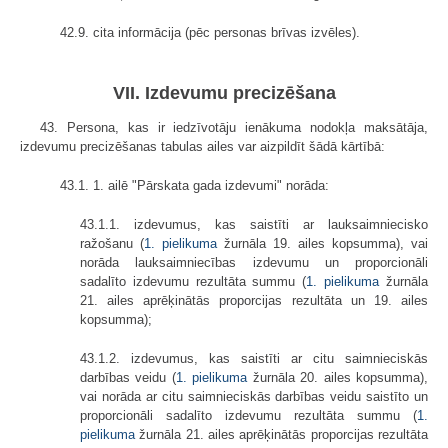
42.9. cita informācija (pēc personas brīvas izvēles).
VII. Izdevumu precizēšana
43. Persona, kas ir iedzīvotāju ienākuma nodokļa maksātāja,
izdevumu precizēšanas tabulas ailes var aizpildīt šādā kārtībā:
43.1. 1. ailē "Pārskata gada izdevumi" norāda:
43.1.1. izdevumus, kas saistīti ar lauksaimniecisko
ražošanu (
1. pielikuma
žurnāla 19. ailes kopsumma), vai
norāda lauksaimniecības izdevumu un proporcionāli
sadalīto izdevumu rezultāta summu (
1. pielikuma
žurnāla
21. ailes aprēķinātās proporcijas rezultāta un 19. ailes
kopsumma);
43.1.2. izdevumus, kas saistīti ar citu saimnieciskās
darbības veidu (
1. pielikuma
žurnāla 20. ailes kopsumma),
vai norāda ar citu saimnieciskās darbības veidu saistīto un
proporcionāli sadalīto izdevumu rezultāta summu (
1.
pielikuma
žurnāla 21. ailes aprēķinātās proporcijas rezultāta