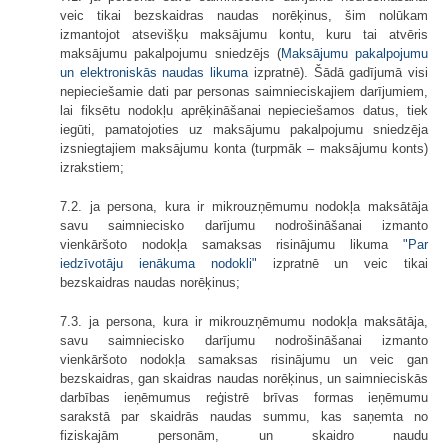
veic tikai bezskaidras naudas norēķinus, šim nolūkam
izmantojot atsevišķu maksājumu kontu, kuru tai atvēris
maksājumu pakalpojumu sniedzējs (
Maksājumu pakalpojumu
un elektroniskās naudas likuma
izpratnē). Šādā gadījumā visi
nepieciešamie dati par personas saimnieciskajiem darījumiem,
lai fiksētu nodokļu aprēķināšanai nepieciešamos datus, tiek
iegūti, pamatojoties uz maksājumu pakalpojumu sniedzēja
izsniegtajiem maksājumu konta (turpmāk – maksājumu konts)
izrakstiem;
7.2. ja persona, kura ir mikrouzņēmumu nodokļa maksātāja
savu saimniecisko darījumu nodrošināšanai izmanto
vienkāršoto nodokļa samaksas risinājumu likuma
"Par
iedzīvotāju ienākuma nodokli"
izpratnē un veic tikai
bezskaidras naudas norēķinus;
7.3. ja persona, kura ir mikrouzņēmumu nodokļa maksātāja,
savu saimniecisko darījumu nodrošināšanai izmanto
vienkāršoto nodokļa samaksas risinājumu un veic gan
bezskaidras, gan skaidras naudas norēķinus, un saimnieciskās
darbības ieņēmumus reģistrē brīvas formas ieņēmumu
sarakstā par skaidrās naudas summu, kas saņemta no
fiziskajām personām, un skaidro naudu