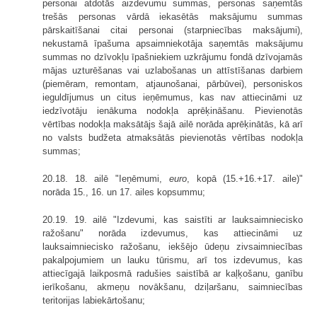
personai atdotās aizdevumu summas, personas saņemtās
trešās personas vārdā iekasētās maksājumu summas
pārskaitīšanai citai personai (starpniecības maksājumi),
nekustamā īpašuma apsaimniekotāja saņemtās maksājumu
summas no dzīvokļu īpašniekiem uzkrājumu fondā dzīvojamās
mājas uzturēšanas vai uzlabošanas un attīstīšanas darbiem
(piemēram, remontam, atjaunošanai, pārbūvei), personiskos
ieguldījumus un citus ieņēmumus, kas nav attiecināmi uz
iedzīvotāju ienākuma nodokļa aprēķināšanu. Pievienotās
vērtības nodokļa maksātājs šajā ailē norāda aprēķinātās, kā arī
no valsts budžeta atmaksātās pievienotās vērtības nodokļa
summas;
20.18. 18. ailē "Ieņēmumi,
euro
, kopā (15.+16.+17. aile)"
norāda 15., 16. un 17. ailes kopsummu;
20.19. 19. ailē "Izdevumi, kas saistīti ar lauksaimniecisko
ražošanu" norāda izdevumus, kas attiecināmi uz
lauksaimniecisko ražošanu, iekšējo ūdeņu zivsaimniecības
pakalpojumiem un lauku tūrismu, arī tos izdevumus, kas
attiecīgajā laikposmā radušies saistībā ar kaļķošanu, ganību
ierīkošanu, akmeņu novākšanu, dziļaršanu, saimniecības
teritorijas labiekārtošanu;