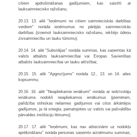
citiem apdrošināšanas gadījumiem, kas saistīti ar
lauksaimniecisko ražošanu;
20.13. 13. ailē "Ieņēmumi no citiem saimnieciskās darbības
veidiem" norāda ieņēmumus no pārējās saimnieciskās
darbības (izņemot lauksaimniecisko ražošanu, iekšējo ūdeņu
zivsaimniecību un lauku tūrismu);
20.14. 14. ailē "Subsīdijas" norāda summas, kas saņemtas kā
valsts atbalsts lauksaimniecībai vai Eiropas Savienības
atbalsts lauksaimniecībai un lauku attīstībai;
20.15. 15. ailē "Apgrozījums" norāda 12., 13. un 14. ailes
kopsummu;
20.16. 16. ailē "Neapliekamie ienākumi" norāda ar iedzīvotāju
ienākuma nodokli neapliekamos ienākumus (piemēram,
palīdzība stihiskas nelaimes gadījumos vai citos ārkārtējos
gadījumos, ja tā sniegta, pamatojoties uz valsts vai pašvaldību
pārvaldes institūciju lēmumu);
20.17. 17. ailē "Ieņēmumi, kas nav attiecināmi uz nodokļu
aprēķināšanu" norāda personas saņemto aizņēmumu summas,