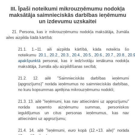
III. Īpaši noteikumi mikrouzņēmumu nodokļa
maksātāja saimnieciskās darbības ieņēmumu
un izdevumu uzskaitei
21. Persona, kas ir mikrouzņēmumu nodokļa maksātāja, žurnāla
ailes aizpilda šādā kārtībā:
21.1. 1.–11. aili aizpilda kārtībā, kāda noteikta šo
noteikumu
20.1.
,
20.2.
,
20.3.
,
20.4.
,
20.5.
,
20.6.
,
20.7.
,
20.8.
,
20.9
apakšpunktā
personai, kas ir iedzīvotāju ienākuma nodokļa
maksātāja, žurnāla aiļu aizpildīšanas secībā;
21.2. 12. ailē "Saimnieciskās darbības ieņēmumi
(apgrozījums)" norāda ieņēmumus no saimnieciskās darbības,
no kuru kopsummas aprēķina mikrouzņēmumu nodokli;
21.3. 13. ailē "Ieņēmumi, kas nav attiecināmi uz apgrozījumu"
norāda saņemto aizņēmumu summas, personiskos
ieguldījumus un citus personas ieņēmumus, kas nav
attiecināmi uz apgrozījumu;
21.4. 14. ailē "Ieņēmumi,
euro
kopā (12.+13. aile)" norāda