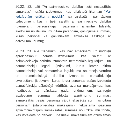
20.22. 22. ailē "Ar saimniecisko darbību tieši nesaistītās
izmaksas" norāda izdevumus, kas atbilstoši likumam
"Par
iedzīvotāju ienākuma nodokli"
nav uzskatāmi par tādiem
izdevumiem, kas ir tieši saistīti ar saimniecisko darbību
(piemēram, personiskajam patēriņam izņemtie līdzekļi,
ziedojumi un dāvinājumi citām personām, galvojuma summas,
kuras personai kā galviniekam jāizmaksā saskaņā ar
galvojuma līgumu);
20.23. 23. ailē "Izdevumi, kas nav attiecināmi uz nodokļu
aprēķināšanu" norāda izdevumus, kas saistīti ar
saimnieciskajā darbībā izmantoto nemateriālo ieguldījumu un
pamatlīdzekļu iegādi (izdevumi, kurus ietver pirkta
pamatlīdzekļa vai nemateriālā ieguldījuma sākotnējā vērtībā)
un saimnieciskajā darbībā izmantoto pamatlīdzekļu
izveidošanu (izdevumi, kurus ietver personas pašas izveidota
pamatlīdzekļa sākotnējā vērtībā), avansa maksājumus, kas
neattiecas uz pārskata gada ieņēmumiem, izsniegto
aizdevumu summas, atdotās aizņēmumu summas,
samaksātās trešās personas vārdā iekasētās summas citām
personām (starpniecības maksājumi), nekustamā īpašuma
apsaimniekotājam samaksātās summas no uzkrājumu fonda,
kas izveidots no dzīvokļu īpašnieku maksājumiem dzīvojamās