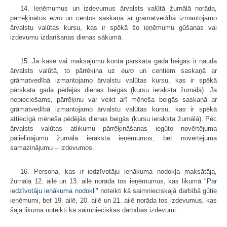
14. Ieņēmumus un izdevumus ārvalsts valūtā žurnālā norāda,
pārrēķinātus
euro
un centos saskaņā ar grāmatvedībā izmantojamo
ārvalstu valūtas kursu, kas ir spēkā šo ieņēmumu gūšanas vai
izdevumu izdarīšanas dienas sākumā.
15. Ja kasē vai maksājumu kontā pārskata gada beigās ir nauda
ārvalsts valūtā, to pārrēķina uz
euro
un centiem saskaņā ar
grāmatvedībā izmantojamo ārvalstu valūtas kursu, kas ir spēkā
pārskata gada pēdējās dienas beigās (kursu ieraksta žurnālā). Ja
nepieciešams, pārrēķinu var veikt arī mēneša beigās saskaņā ar
grāmatvedībā izmantojamo ārvalstu valūtas kursu, kas ir spēkā
attiecīgā mēneša pēdējās dienas beigās (kursu ieraksta žurnālā). Pēc
ārvalsts valūtas atlikumu pārrēķināšanas iegūto novērtējuma
palielinājumu žurnālā ieraksta ieņēmumos, bet novērtējuma
samazinājumu – izdevumos.
16. Persona, kas ir iedzīvotāju ienākuma nodokļa maksātāja,
žurnāla 12. ailē un 13. ailē norāda tos ieņēmumus, kas likumā
"Par
iedzīvotāju ienākuma nodokli"
noteikti kā saimnieciskajā darbībā gūtie
ieņēmumi, bet 19. ailē, 20. ailē un 21. ailē norāda tos izdevumus, kas
šajā likumā noteikti kā saimnieciskās darbības izdevumi.