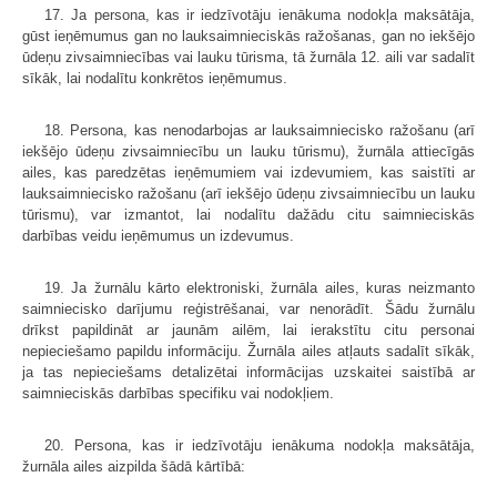
17. Ja persona, kas ir iedzīvotāju ienākuma nodokļa maksātāja,
gūst ieņēmumus gan no lauksaimnieciskās ražošanas, gan no iekšējo
ūdeņu zivsaimniecības vai lauku tūrisma, tā žurnāla 12. aili var sadalīt
sīkāk, lai nodalītu konkrētos ieņēmumus.
18. Persona, kas nenodarbojas ar lauksaimniecisko ražošanu (arī
iekšējo ūdeņu zivsaimniecību un lauku tūrismu), žurnāla attiecīgās
ailes, kas paredzētas ieņēmumiem vai izdevumiem, kas saistīti ar
lauksaimniecisko ražošanu (arī iekšējo ūdeņu zivsaimniecību un lauku
tūrismu), var izmantot, lai nodalītu dažādu citu saimnieciskās
darbības veidu ieņēmumus un izdevumus.
19. Ja žurnālu kārto elektroniski, žurnāla ailes, kuras neizmanto
saimniecisko darījumu reģistrēšanai, var nenorādīt. Šādu žurnālu
drīkst papildināt ar jaunām ailēm, lai ierakstītu citu personai
nepieciešamo papildu informāciju. Žurnāla ailes atļauts sadalīt sīkāk,
ja tas nepieciešams detalizētai informācijas uzskaitei saistībā ar
saimnieciskās darbības specifiku vai nodokļiem.
20. Persona, kas ir iedzīvotāju ienākuma nodokļa maksātāja,
žurnāla ailes aizpilda šādā kārtībā: