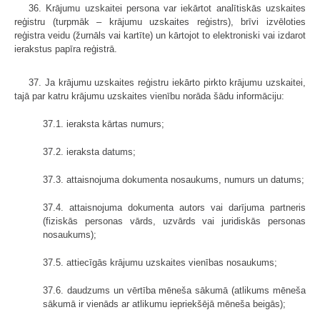
36. Krājumu uzskaitei persona var iekārtot analītiskās uzskaites
reģistru (turpmāk – krājumu uzskaites reģistrs), brīvi izvēloties
reģistra veidu (žurnāls vai kartīte) un kārtojot to elektroniski vai izdarot
ierakstus papīra reģistrā.
37. Ja krājumu uzskaites reģistru iekārto pirkto krājumu uzskaitei,
tajā par katru krājumu uzskaites vienību norāda šādu informāciju:
37.1. ieraksta kārtas numurs;
37.2. ieraksta datums;
37.3. attaisnojuma dokumenta nosaukums, numurs un datums;
37.4. attaisnojuma dokumenta autors vai darījuma partneris
(fiziskās personas vārds, uzvārds vai juridiskās personas
nosaukums);
37.5. attiecīgās krājumu uzskaites vienības nosaukums;
37.6. daudzums un vērtība mēneša sākumā (atlikums mēneša
sākumā ir vienāds ar atlikumu iepriekšējā mēneša beigās);