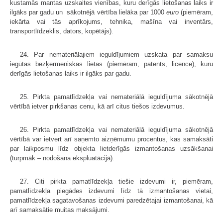
kustamās mantas uzskaites vienības, kuru derīgās lietošanas laiks ir
ilgāks par gadu un sākotnējā vērtība lielāka par 1000
euro
(piemēram,
iekārta vai tās aprīkojums, tehnika, mašīna vai inventārs,
transportlīdzeklis, dators, kopētājs).
24. Par nemateriālajiem ieguldījumiem uzskata par samaksu
iegūtas bezķermeniskas lietas (piemēram, patents, licence), kuru
derīgās lietošanas laiks ir ilgāks par gadu.
25. Pirkta pamatlīdzekļa vai nemateriālā ieguldījuma sākotnējā
vērtībā ietver pirkšanas cenu, kā arī citus tiešos izdevumus.
26. Pirkta pamatlīdzekļa vai nemateriālā ieguldījuma sākotnējā
vērtībā var ietvert arī saņemto aizņēmumu procentus, kas samaksāti
par laikposmu līdz objekta lietderīgās izmantošanas uzsākšanai
(turpmāk – nodošana ekspluatācijā).
27. Citi pirkta pamatlīdzekļa tiešie izdevumi ir, piemēram,
pamatlīdzekļa piegādes izdevumi līdz tā izmantošanas vietai,
pamatlīdzekļa sagatavošanas izdevumi paredzētajai izmantošanai, kā
arī samaksātie muitas maksājumi.