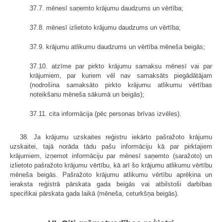
37.7. mēnesī saņemto krājumu daudzums un vērtība;
37.8. mēnesī izlietoto krājumu daudzums un vērtība;
37.9. krājumu atlikumu daudzums un vērtība mēneša beigās;
37.10. atzīme par pirkto krājumu samaksu mēnesī vai par
krājumiem, par kuriem vēl nav samaksāts piegādātājam
(nodrošina samaksāto pirkto krājumu atlikumu vērtības
noteikšanu mēneša sākumā un beigās);
37.11. cita informācija (pēc personas brīvas izvēles).
38. Ja krājumu uzskaites reģistru iekārto pašražoto krājumu
uzskaitei, tajā norāda tādu pašu informāciju kā par pirktajiem
krājumiem, izņemot informāciju par mēnesī saņemto (saražoto) un
izlietoto pašražoto krājumu vērtību, kā arī šo krājumu atlikumu vērtību
mēneša beigās. Pašražoto krājumu atlikumu vērtību aprēķina un
ieraksta reģistrā pārskata gada beigās vai atbilstoši darbības
specifikai pārskata gada laikā (mēneša, ceturkšņa beigās).