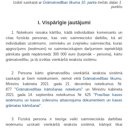
Izdoti saskaņā ar
Grāmatvedības likuma
10. panta
trešās daļas 1.
punktu
I. Vispārīgie jautājumi
1. Noteikumi nosaka kārtību, kādā individuālais komersants un
citas fiziskās personas, kas veic saimniecisko darbību, kā arī
individuālais uzņēmums, zemnieku un zvejnieku saimniecība, kuras
apgrozījums (ieņēmumi) no saimnieciskajiem darījumiem iepriekšējā
pārskata gadā nepārsniedz 300 000
euro
(turpmāk – persona), kārto
grāmatvedību, ja tā izvēlas vienkāršā ieraksta sistēmu.
2. Persona kārto grāmatvedību vienkāršā ieraksta sistēmā
saskaņā ar šiem noteikumiem, ņemot vērā
Grāmatvedības likumu
,
Ministru kabineta 2021. gada 21. decembra noteikumus Nr.
877
"Grāmatvedības kārtošanas noteikumi"
un Ministru kabineta
2021. gada 14. septembra noteikumus Nr. 625
"Prasības kases
ieņēmumu un kases izdevumu attaisnojuma dokumentiem un kases
grāmatas kārtošanai"
.
3. Fiziskā persona ir tiesīga veikt saimnieciskās darbības
ieņēmumu uzskaiti vienkāršā ieraksta sistēmā, kārtojot tikai