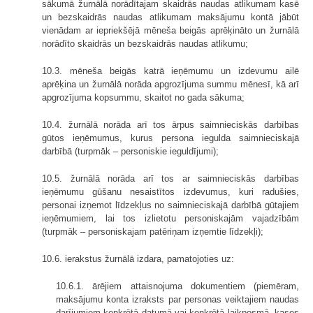
sākumā žurnālā norādītajam skaidrās naudas atlikumam kasē
un bezskaidrās naudas atlikumam maksājumu kontā jābūt
vienādam ar iepriekšējā mēneša beigās aprēķināto un žurnālā
norādīto skaidrās un bezskaidrās naudas atlikumu;
10.3. mēneša beigās katrā ieņēmumu un izdevumu ailē
aprēķina un žurnālā norāda apgrozījuma summu mēnesī, kā arī
apgrozījuma kopsummu, skaitot no gada sākuma;
10.4. žurnālā norāda arī tos ārpus saimnieciskās darbības
gūtos ieņēmumus, kurus persona iegulda saimnieciskajā
darbībā (turpmāk – personiskie ieguldījumi);
10.5. žurnālā norāda arī tos ar saimnieciskās darbības
ieņēmumu gūšanu nesaistītos izdevumus, kuri radušies,
personai izņemot līdzekļus no saimnieciskajā darbībā gūtajiem
ieņēmumiem, lai tos izlietotu personiskajām vajadzībām
(turpmāk – personiskajam patēriņam izņemtie līdzekļi);
10.6. ierakstus žurnālā izdara, pamatojoties uz:
10.6.1. ārējiem attaisnojuma dokumentiem (piemēram,
maksājumu konta izraksts par personas veiktajiem naudas
darījumiem konkrētā datumā vai konkrētā laikposmā, kases