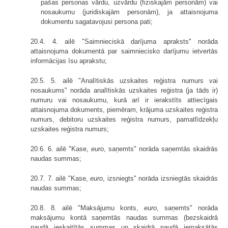
pašas personas vārdu, uzvārdu (fiziskajām personām) vai
nosaukumu (juridiskajām personām), ja attaisnojuma
dokumentu sagatavojusi persona pati;
20.4. 4. ailē "Saimnieciskā darījuma apraksts" norāda
attaisnojuma dokumentā par saimniecisko darījumu ietvertās
informācijas īsu aprakstu;
20.5. 5. ailē "Analītiskās uzskaites reģistra numurs vai
nosaukums" norāda analītiskās uzskaites reģistra (ja tāds ir)
numuru vai nosaukumu, kurā arī ir ierakstīts attiecīgais
attaisnojuma dokuments, piemēram, krājuma uzskaites reģistra
numurs, debitoru uzskaites reģistra numurs, pamatlīdzekļu
uzskaites reģistra numurs;
20.6. 6. ailē "Kase,
euro
, saņemts" norāda saņemtās skaidrās
naudas summas;
20.7. 7. ailē "Kase,
euro
, izsniegts" norāda izsniegtās skaidrās
naudas summas;
20.8. 8. ailē "Maksājumu konts,
euro
, saņemts" norāda
maksājumu kontā saņemtās naudas summas (bezskaidrā
naudā ieskaitītās summas un skaidrā naudā iemaksātās