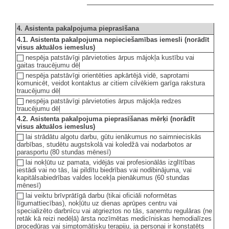
4. Asistenta pakalpojuma pieprasīšana
4.1. Asistenta pakalpojuma nepieciešamības iemesli (norādīt
visus aktuālos iemeslus)
nespēja patstāvīgi pārvietoties ārpus mājokļa kustību vai
gaitas traucējumu dēļ
nespēja patstāvīgi orientēties apkārtējā vidē, saprotami
komunicēt, veidot kontaktus ar citiem cilvēkiem garīga rakstura
traucējumu dēļ
nespēja patstāvīgi pārvietoties ārpus mājokļa redzes
traucējumu dēļ
4.2. Asistenta pakalpojuma pieprasīšanas mērķi (norādīt
visus aktuālos iemeslus)
lai strādātu algotu darbu, gūtu ienākumus no saimnieciskās
darbības, studētu augstskolā vai koledžā vai nodarbotos ar
parasportu (80 stundas mēnesī)
lai nokļūtu uz pamata, vidējās vai profesionālās izglītības
iestādi vai no tās, lai pildītu biedrības vai nodibinājuma, vai
kapitālsabiedrības valdes locekļa pienākumus (60 stundas
mēnesī)
lai veiktu brīvprātīgā darbu (tikai oficiāli noformētas
līgumattiecības), nokļūtu uz dienas aprūpes centru vai
specializēto darbnīcu vai atgrieztos no tās, saņemtu regulāras (ne
retāk kā reizi nedēļā) ārsta nozīmētas medicīniskas hemodialīzes
procedūras vai simptomātisku terapiju, ja personai ir konstatēts