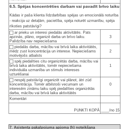
6.5. Spējas koncentrēties darbam vai pavadīt brīvo laiku
Kādas ir paša klienta līdzdarbības spējas un emocionālā noturība
- reakcija uz detaļām, pacietība, spēja noturēt uzmanību, spēja
rīkoties patstāvīgi?
ar prieku un interesi piedalās aktivitātēs. Pats
3
apzinās, plāno, organizē darba un brīvo laiku.
Palīdzība nav nepieciešama
piedalās darba, mācību vai brīvā laika aktivitātēs,
2
mēdz zust koncentrācija un interese. Nepieciešams
motivējošs atbalsts
spēj piedalīties citu organizētās darba, mācību vai
1
brīvā laika aktivitātēs, tomēr nepieciešama
individuāla uzmanība un stimuls intereses
uzturēšanai
nespēj patstāvīgi organizēt vai plānot, ātri zūd
0
koncentrācija. Tomēr atbilstoši vecumam un
interesēm zināmu laiku spēj piedalīties organizētās
darba, mācību vai brīvā laika aktivitātēs
Komentāri
PUNKTI KOPĀ
____/no 15
7. Asistenta pakalpojuma apjoma (h) noteikšana