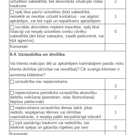
2
uzturēties sabiedrībā, bet atsevišķās situācijās rodas
trauksme
spēj tikai pasīvi uzturēties (būt) sabiedrībā,
1
nemeklē un nevēlas uzturēt kontaktus - var atgrūst
apkārtējos, var būt rupjš un nepatīkams apkārtējiem
sociālās aktivitātes nopietni traucētas, spēj tikai
0
īslaicīgi vai nespēj uzturēties svešu cilvēku
sabiedrībā (ātri kļūst satraukts, zaudē paškontroli, var
kļūt agresīvs)
Komentāri
6.4. Uzraudzība un drošība
Vai klienta reakcijas dēļ uz apkārtējiem kairinātājiem pastāv risks
klienta drošībai (dzīvībai vai veselībai)? Cik svarīga klientam ir
asistenta klātbūtne?
uzraudzība nav nepieciešama
3
nepieciešama periodiska uzraudzība atsevišķu
2
darbību veikšanai (piemēram, ielas šķērsošanai).
Nejūtas pārliecināts
nepieciešama uzraudzība dienas laikā, jūtas
1
nedroši, iespējamas lēkmes vai slimības
saasināšanās, ir iespēja palikt bezpalīdzīgā stāvoklī
izjūt pastāvīgu trauksmi vai nedrošību, tas
0
ietekmē spējas un gatavību rūpēties par sevi
Komentāri