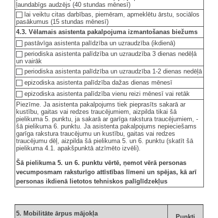
ļaundabīgs audzējs (40 stundas mēnesī)
lai veiktu citas darbības, piemēram, apmeklētu ārstu, sociālos
pasākumus (15 stundas mēnesī)
4.3. Vēlamais asistenta pakalpojuma izmantošanas biežums
pastāvīga asistenta palīdzība un uzraudzība (ikdienā)
periodiska asistenta palīdzība un uzraudzība 3 dienas nedēļā
un vairāk
periodiska asistenta palīdzība un uzraudzība 1-2 dienas nedēļā
epizodiska asistenta palīdzība dažas dienas mēnesī
epizodiska asistenta palīdzība vienu reizi mēnesī vai retāk
Piezīme. Ja asistenta pakalpojums tiek pieprasīts sakarā ar
kustību, gaitas vai redzes traucējumiem, aizpilda tikai šā
pielikuma 5. punktu, ja sakarā ar garīga rakstura traucējumiem, -
šā pielikuma 6. punktu. Ja asistenta pakalpojums nepieciešams
garīga rakstura traucējumu un kustību, gaitas vai redzes
traucējumu dēļ, aizpilda šā pielikuma 5. un 6. punktu (skatīt šā
pielikuma 4.1. apakšpunktā atzīmēto izvēli).
Šā pielikuma 5. un 6. punktu vērtē, ņemot vērā personas
vecumposmam raksturīgo attīstības līmeni un spējas, kā arī
personas ikdienā lietotos tehniskos palīglīdzekļus
5. Mobilitāte ārpus mājokļa
Punkti