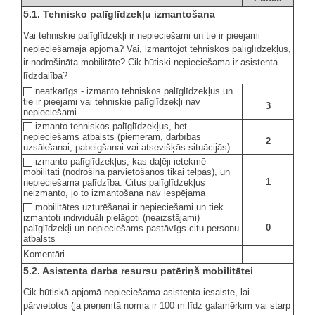
5.1. Tehnisko palīglīdzekļu izmantošana
Vai tehniskie palīglīdzekļi ir nepieciešami un tie ir pieejami
nepieciešamajā apjomā? Vai, izmantojot tehniskos palīglīdzekļus,
ir nodrošināta mobilitāte? Cik būtiski nepieciešama ir asistenta
līdzdalība?
neatkarīgs - izmanto tehniskos palīglīdzekļus un
tie ir pieejami vai tehniskie palīglīdzekļi nav
3
nepieciešami
izmanto tehniskos palīglīdzekļus, bet
nepieciešams atbalsts (piemēram, darbības
2
uzsākšanai, pabeigšanai vai atsevišķās situācijās)
izmanto palīglīdzekļus, kas daļēji ietekmē
mobilitāti (nodrošina pārvietošanos tikai telpās), un
1
nepieciešama palīdzība. Citus palīglīdzekļus
neizmanto, jo to izmantošana nav iespējama
mobilitātes uzturēšanai ir nepieciešami un tiek
izmantoti individuāli pielāgoti (neaizstājami)
0
palīglīdzekļi un nepieciešams pastāvīgs citu personu
atbalsts
Komentāri
5.2. Asistenta darba resursu patēriņš mobilitātei
Cik būtiskā apjomā nepieciešama asistenta iesaiste, lai
pārvietotos (ja pieņemtā norma ir 100 m līdz galamērķim vai starp