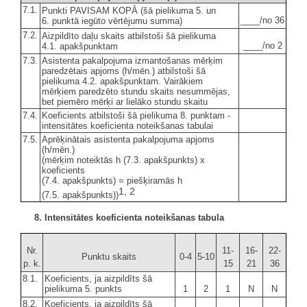
7.1.
Punkti PAVISAM KOPĀ (šā pielikuma 5. un
____/no 36
6. punktā iegūto vērtējumu summa)
7.2.
Aizpildīto daļu skaits atbilstoši šā pielikuma
____/no 2
4.1. apakšpunktam
7.3.
Asistenta pakalpojuma izmantošanas mērķim
paredzētais apjoms (h/mēn.) atbilstoši šā
pielikuma 4.2. apakšpunktam. Vairākiem
mērķiem paredzēto stundu skaits nesummējas,
bet piemēro mērķi ar lielāko stundu skaitu
7.4.
Koeficients atbilstoši šā pielikuma 8. punktam -
intensitātes koeficienta noteikšanas tabulai
7.5.
Aprēķinātais asistenta pakalpojuma apjoms
(h/mēn.)
(mērķim noteiktās h (7.3. apakšpunkts) x
koeficients
(7.4. apakšpunkts) = piešķiramās h
1, 2
(7.5. apakšpunkts))
8. Intensitātes koeficienta noteikšanas tabula
Nr.
11-
16-
22-
Punktu skaits
0-4
5-10
p. k.
15
21
36
8.1.
Koeficients, ja aizpildīts šā
pielikuma 5. punkts
1
2
1
N
N
8.2.
Koeficients, ja aizpildīts šā