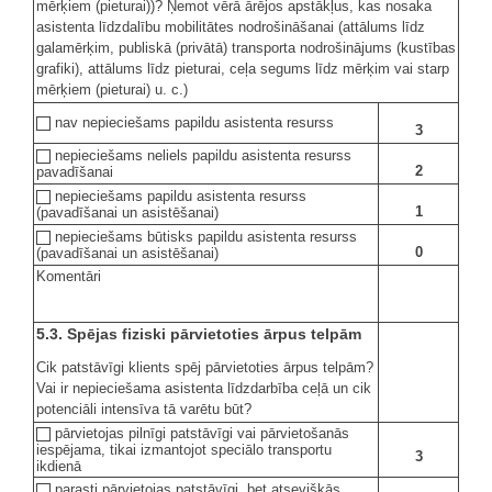
mērķiem (pieturai))? Ņemot vērā ārējos apstākļus, kas nosaka
asistenta līdzdalību mobilitātes nodrošināšanai (attālums līdz
galamērķim, publiskā (privātā) transporta nodrošinājums (kustības
grafiki), attālums līdz pieturai, ceļa segums līdz mērķim vai starp
mērķiem (pieturai) u. c.)
nav nepieciešams papildu asistenta resurss
3
nepieciešams neliels papildu asistenta resurss
2
pavadīšanai
nepieciešams papildu asistenta resurss
1
(pavadīšanai un asistēšanai)
nepieciešams būtisks papildu asistenta resurss
0
(pavadīšanai un asistēšanai)
Komentāri
5.3. Spējas fiziski pārvietoties ārpus telpām
Cik patstāvīgi klients spēj pārvietoties ārpus telpām?
Vai ir nepieciešama asistenta līdzdarbība ceļā un cik
potenciāli intensīva tā varētu būt?
pārvietojas pilnīgi patstāvīgi vai pārvietošanās
iespējama, tikai izmantojot speciālo transportu
3
ikdienā
parasti pārvietojas patstāvīgi, bet atsevišķās