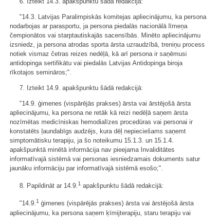
6. Izteikt 14.3. apakšpunktu šādā redakcijā:
"14.3. Latvijas Paralimpiskās komitejas apliecinājumu, ka persona
nodarbojas ar parasportu, ja persona piedalās nacionālā līmeņa
čempionātos vai starptautiskajās sacensībās. Minēto apliecinājumu
izsniedz, ja persona atrodas sporta ārsta uzraudzībā, treniņu process
notiek vismaz četras reizes nedēļā, kā arī persona ir saņēmusi
antidopinga sertifikātu vai piedalās Latvijas Antidopinga biroja
rīkotajos semināros;".
7. Izteikt 14.9. apakšpunktu šādā redakcijā:
"14.9. ģimenes (vispārējās prakses) ārsta vai ārstējošā ārsta
apliecinājumu, ka persona ne retāk kā reizi nedēļā saņem ārsta
nozīmētas medicīniskas hemodialīzes procedūras vai personai ir
konstatēts ļaundabīgs audzējs, kura dēļ nepieciešams saņemt
simptomātisku terapiju, ja šo noteikumu 15.1.3. un 15.1.4.
apakšpunktā minētā informācija nav pieejama Invaliditātes
informatīvajā sistēmā vai personas iesniedzamais dokuments satur
jaunāku informāciju par informatīvajā sistēmā esošo;".
1
8. Papildināt ar 14.9.
apakšpunktu šādā redakcijā:
1
"14.9.
ģimenes (vispārējās prakses) ārsta vai ārstējošā ārsta
apliecinājumu, ka persona saņem ķīmijterapiju, staru terapiju vai