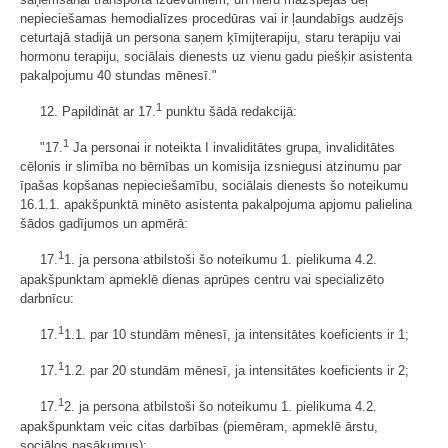
nepieciešamas hemodialīzes procedūras vai ir ļaundabīgs audzējs
ceturtajā stadijā un persona saņem ķīmijterapiju, staru terapiju vai
hormonu terapiju, sociālais dienests uz vienu gadu piešķir asistenta
pakalpojumu 40 stundas mēnesī."
1
12. Papildināt ar 17.
punktu šādā redakcijā:
1
"17.
Ja personai ir noteikta I invaliditātes grupa, invaliditātes
cēlonis ir slimība no bērnības un komisija izsniegusi atzinumu par
īpašas kopšanas nepieciešamību, sociālais dienests šo noteikumu
16.1.1. apakšpunktā minēto asistenta pakalpojuma apjomu palielina
šādos gadījumos un apmērā:
1
17.
1. ja persona atbilstoši šo noteikumu 1. pielikuma 4.2.
apakšpunktam apmeklē dienas aprūpes centru vai specializēto
darbnīcu:
1
17.
1.1. par 10 stundām mēnesī, ja intensitātes koeficients ir 1;
1
17.
1.2. par 20 stundām mēnesī, ja intensitātes koeficients ir 2;
1
17.
2. ja persona atbilstoši šo noteikumu 1. pielikuma 4.2.
apakšpunktam veic citas darbības (piemēram, apmeklē ārstu,
sociālos pasākumus):