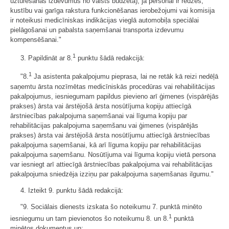
uzturēšanas izdevumus no valsts budžeta), ja personai ir redzes,
kustību vai garīga rakstura funkcionēšanas ierobežojumi vai komisija
ir noteikusi medicīniskas indikācijas vieglā automobiļa speciālai
pielāgošanai un pabalsta saņemšanai transporta izdevumu
kompensēšanai."
1
3. Papildināt ar 8.
punktu šādā redakcijā:
1
"8.
Ja asistenta pakalpojumu pieprasa, lai ne retāk kā reizi nedēļā
saņemtu ārsta nozīmētas medicīniskās procedūras vai rehabilitācijas
pakalpojumus, iesniegumam papildus pievieno arī ģimenes (vispārējās
prakses) ārsta vai ārstējošā ārsta nosūtījuma kopiju attiecīgā
ārstniecības pakalpojuma saņemšanai vai līguma kopiju par
rehabilitācijas pakalpojuma saņemšanu vai ģimenes (vispārējās
prakses) ārsta vai ārstējošā ārsta nosūtījumu attiecīgā ārstniecības
pakalpojuma saņemšanai, kā arī līguma kopiju par rehabilitācijas
pakalpojuma saņemšanu. Nosūtījuma vai līguma kopiju vietā persona
var iesniegt arī attiecīgā ārstniecības pakalpojuma vai rehabilitācijas
pakalpojuma sniedzēja izziņu par pakalpojuma saņemšanas ilgumu."
4. Izteikt 9. punktu šādā redakcijā:
"9. Sociālais dienests izskata šo noteikumu 7. punktā minēto
1
iesniegumu un tam pievienotos šo noteikumu 8. un 8.
punktā
minētos dokumentus un: