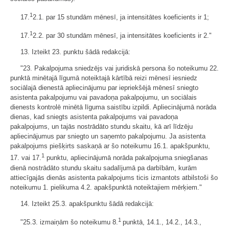
1
17.
2.1. par 15 stundām mēnesī, ja intensitātes koeficients ir 1;
1
17.
2.2. par 30 stundām mēnesī, ja intensitātes koeficients ir 2."
13. Izteikt 23. punktu šādā redakcijā:
"23. Pakalpojuma sniedzējs vai juridiskā persona šo noteikumu 22.
punktā minētajā līgumā noteiktajā kārtībā reizi mēnesī iesniedz
sociālajā dienestā apliecinājumu par iepriekšējā mēnesī sniegto
asistenta pakalpojumu vai pavadoņa pakalpojumu, un sociālais
dienests kontrolē minētā līguma saistību izpildi. Apliecinājumā norāda
dienas, kad sniegts asistenta pakalpojums vai pavadoņa
pakalpojums, un tajās nostrādāto stundu skaitu, kā arī līdzēju
apliecinājumus par sniegto un saņemto pakalpojumu. Ja asistenta
pakalpojums piešķirts saskaņā ar šo noteikumu 16.1. apakšpunktu,
1
17. vai 17.
punktu, apliecinājumā norāda pakalpojuma sniegšanas
dienā nostrādāto stundu skaitu sadalījumā pa darbībām, kurām
attiecīgajās dienās asistenta pakalpojums ticis izmantots atbilstoši šo
noteikumu 1. pielikuma 4.2. apakšpunktā noteiktajiem mērķiem."
14. Izteikt 25.3. apakšpunktu šādā redakcijā:
1
"25.3. izmaiņām šo noteikumu 8.
punktā, 14.1., 14.2., 14.3.,