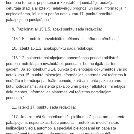
hormonu terapiju, ja personai ir konstatēts ļaundabīgs audzējs
ceturtajā stadijā ar izteikti nelabvēlīgu prognozi un šāda informācija ir
nepieciešama, lai lemtu par šo noteikumu 17. punktā noteiktā
pakalpojuma piešķiršanu;".
9. Papildināt ar 15.1.5. apakšpunktu šādā redakcijā:
"15.1.5. ir noteikts invaliditātes cēlonis - slimība no bērnības;".
10. Izteikt 16.1.2. apakšpunktu šādā redakcijā:
"16.1.2. asistenta pakalpojuma saņemšanas periodu atbilstoši
personai noteiktajam invaliditātes periodam, bet ne ilgāk par trim
gadiem. Ja šo noteikumu 14. punktā pievienotajos dokumentos vai šo
noteikumu 15. punktā minētajās informācijas sistēmās vai reģistros ir
norādīta informācija par īsāku periodu, kurā asistenta pakalpojums
būtu nodrošināms, asistenta pakalpojumu piešķir atbilstoši minētajos
dokumentos, informācijas sistēmās vai reģistros norādītajam
periodam;".
11. Izteikt 17. punktu šādā redakcijā:
"17. Ja atbilstoši šo noteikumu 1. pielikuma 7. punktam asistenta
pakalpojums nepienākas, taču personai ir noteiktas medicīniskas
indikācijas vieglā automobiļa speciālai pielāgošanai un pabalsta
saņemšanai transporta izdevumiem, un nieru mazspējas dēļ