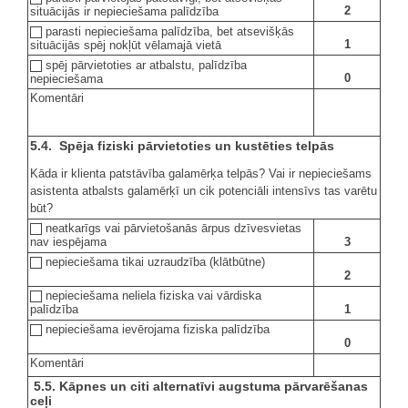
2
situācijās ir nepieciešama palīdzība
parasti nepieciešama palīdzība, bet atsevišķās
1
situācijās spēj nokļūt vēlamajā vietā
spēj pārvietoties ar atbalstu, palīdzība
0
nepieciešama
Komentāri
5.4. Spēja fiziski pārvietoties un kustēties telpās
Kāda ir klienta patstāvība galamērķa telpās? Vai ir nepieciešams
asistenta atbalsts galamērķī un cik potenciāli intensīvs tas varētu
būt?
neatkarīgs vai pārvietošanās ārpus dzīvesvietas
3
nav iespējama
nepieciešama tikai uzraudzība (klātbūtne)
2
nepieciešama neliela fiziska vai vārdiska
1
palīdzība
nepieciešama ievērojama fiziska palīdzība
0
Komentāri
5.5. Kāpnes un citi alternatīvi augstuma pārvarēšanas
ceļi