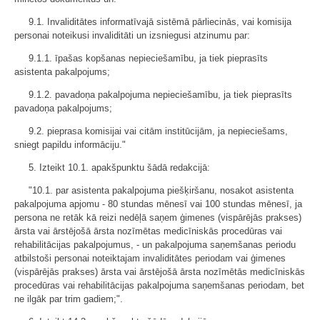
9.1. Invaliditātes informatīvajā sistēmā pārliecinās, vai komisija
personai noteikusi invaliditāti un izsniegusi atzinumu par:
9.1.1. īpašas kopšanas nepieciešamību, ja tiek pieprasīts
asistenta pakalpojums;
9.1.2. pavadoņa pakalpojuma nepieciešamību, ja tiek pieprasīts
pavadoņa pakalpojums;
9.2. pieprasa komisijai vai citām institūcijām, ja nepieciešams,
sniegt papildu informāciju."
5. Izteikt 10.1. apakšpunktu šādā redakcijā:
"10.1. par asistenta pakalpojuma piešķiršanu, nosakot asistenta
pakalpojuma apjomu - 80 stundas mēnesī vai 100 stundas mēnesī, ja
persona ne retāk kā reizi nedēļā saņem ģimenes (vispārējās prakses)
ārsta vai ārstējošā ārsta nozīmētas medicīniskās procedūras vai
rehabilitācijas pakalpojumus, - un pakalpojuma saņemšanas periodu
atbilstoši personai noteiktajam invaliditātes periodam vai ģimenes
(vispārējās prakses) ārsta vai ārstējošā ārsta nozīmētās medicīniskās
procedūras vai rehabilitācijas pakalpojuma saņemšanas periodam, bet
ne ilgāk par trim gadiem;".