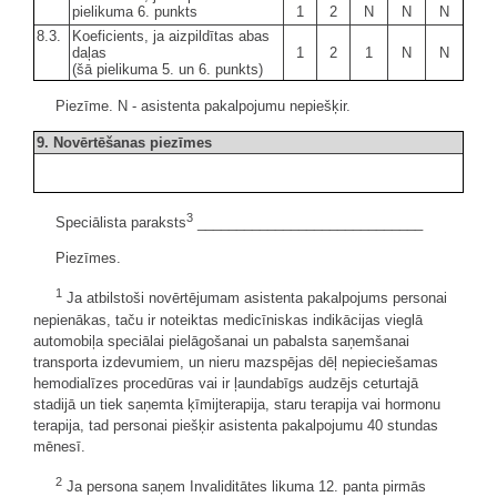
pielikuma 6. punkts
1
2
N
N
N
8.3.
Koeficients, ja aizpildītas abas
daļas
1
2
1
N
N
(šā pielikuma 5. un 6. punkts)
Piezīme. N - asistenta pakalpojumu nepiešķir.
9. Novērtēšanas piezīmes
3
Speciālista paraksts
_____________________________
Piezīmes.
1
Ja atbilstoši novērtējumam asistenta pakalpojums personai
nepienākas, taču ir noteiktas medicīniskas indikācijas vieglā
automobiļa speciālai pielāgošanai un pabalsta saņemšanai
transporta izdevumiem, un nieru mazspējas dēļ nepieciešamas
hemodialīzes procedūras vai ir ļaundabīgs audzējs ceturtajā
stadijā un tiek saņemta ķīmijterapija, staru terapija vai hormonu
terapija, tad personai piešķir asistenta pakalpojumu 40 stundas
mēnesī.
2
Ja persona saņem Invaliditātes likuma 12. panta pirmās