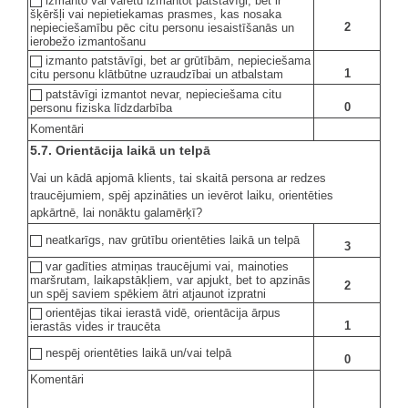
izmanto vai varētu izmantot patstāvīgi, bet ir
šķēršļi vai nepietiekamas prasmes, kas nosaka
2
nepieciešamību pēc citu personu iesaistīšanās un
ierobežo izmantošanu
izmanto patstāvīgi, bet ar grūtībām, nepieciešama
1
citu personu klātbūtne uzraudzībai un atbalstam
patstāvīgi izmantot nevar, nepieciešama citu
0
personu fiziska līdzdarbība
Komentāri
5.7. Orientācija laikā un telpā
Vai un kādā apjomā klients, tai skaitā persona ar redzes
traucējumiem, spēj apzināties un ievērot laiku, orientēties
apkārtnē, lai nonāktu galamērķī?
neatkarīgs, nav grūtību orientēties laikā un telpā
3
var gadīties atmiņas traucējumi vai, mainoties
maršrutam, laikapstākļiem, var apjukt, bet to apzinās
2
un spēj saviem spēkiem ātri atjaunot izpratni
orientējas tikai ierastā vidē, orientācija ārpus
1
ierastās vides ir traucēta
nespēj orientēties laikā un/vai telpā
0
Komentāri