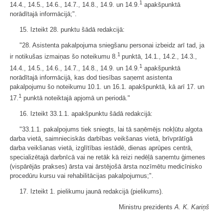
1
14.4., 14.5., 14.6., 14.7., 14.8., 14.9. un 14.9.
apakšpunktā
norādītajā informācijā;".
15. Izteikt 28. punktu šādā redakcijā:
"28. Asistenta pakalpojuma sniegšanu personai izbeidz arī tad, ja
1
ir notikušas izmaiņas šo noteikumu 8.
punktā, 14.1., 14.2., 14.3.,
1
14.4., 14.5., 14.6., 14.7., 14.8., 14.9. un 14.9.
apakšpunktā
norādītajā informācijā, kas dod tiesības saņemt asistenta
pakalpojumu šo noteikumu 10.1. un 16.1. apakšpunktā, kā arī 17. un
1
17.
punktā noteiktajā apjomā un periodā."
16. Izteikt 33.1.1. apakšpunktu šādā redakcijā:
"33.1.1. pakalpojums tiek sniegts, lai tā saņēmējs nokļūtu algota
darba vietā, saimnieciskās darbības veikšanas vietā, brīvprātīgā
darba veikšanas vietā, izglītības iestādē, dienas aprūpes centrā,
specializētajā darbnīcā vai ne retāk kā reizi nedēļā saņemtu ģimenes
(vispārējās prakses) ārsta vai ārstējošā ārsta nozīmētu medicīnisko
procedūru kursu vai rehabilitācijas pakalpojumus;".
17. Izteikt 1. pielikumu jaunā redakcijā (​pielikums).
Ministru prezidents
A. K. Kariņš