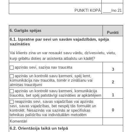
PUNKTI KOPĀ
____/no 21
6. Garīgās spējas
Punkti
6.1. Izpratne par sevi un savām vajadzībām, spēja
sazināties
Vai klients zina un var nosaukt savu vārdu, dzīvesvietu, vietu,
kurp gribētu doties ar asistenta atbalstu un kādēļ?
apzinās sevi, saziņa nav traucēta
3
apzinās un kontrolē savu ķermeni, spēj lemt,
komunikācija nav traucēta, tomēr ir zināšanu vai
2
atmiņas traucējumi
apzinās un kontrolē savu ķermeni, komunikācija
1
traucēta, bet spēj patstāvīgi sazināties ar apkārtējiem
neapzinās sevi, savas vajadzības vai apzinās
sevi, savas vajadzības, bet nespēj tās formulēt un
0
kontrolēt. Nesazinās vai sazinās ar specifiskas
tehnikas palīdzību vai individuālām metodēm
Komentāri
6.2. Orientācija laikā un telpā