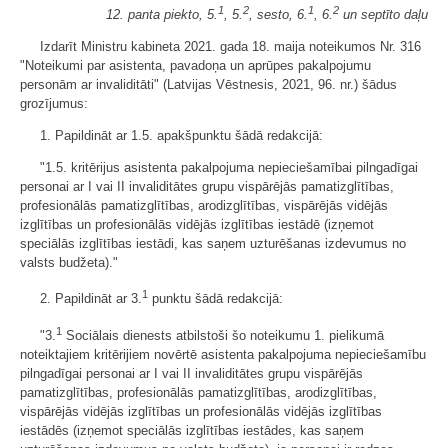
1
2
1
2
12. panta piekto, 5.
, 5.
, sesto, 6.
, 6.
un septīto daļu
Izdarīt Ministru kabineta 2021. gada 18. maija noteikumos Nr. 316
"Noteikumi par asistenta, pavadoņa un aprūpes pakalpojumu
personām ar invaliditāti" (Latvijas Vēstnesis, 2021, 96. nr.) šādus
grozījumus:
1. Papildināt ar 1.5. apakšpunktu šādā redakcijā:
"1.5. kritērijus asistenta pakalpojuma nepieciešamībai pilngadīgai
personai ar I vai II invaliditātes grupu vispārējās pamatizglītības,
profesionālās pamatizglītības, arodizglītības, vispārējās vidējās
izglītības un profesionālās vidējās izglītības iestādē (izņemot
speciālās izglītības iestādi, kas saņem uzturēšanas izdevumus no
valsts budžeta)."
1
2. Papildināt ar 3.
punktu šādā redakcijā:
1
"3.
Sociālais dienests atbilstoši šo noteikumu 1. pielikumā
noteiktajiem kritērijiem novērtē asistenta pakalpojuma nepieciešamību
pilngadīgai personai ar I vai II invaliditātes grupu vispārējās
pamatizglītības, profesionālās pamatizglītības, arodizglītības,
vispārējās vidējās izglītības un profesionālās vidējās izglītības
iestādēs (izņemot speciālās izglītības iestādes, kas saņem