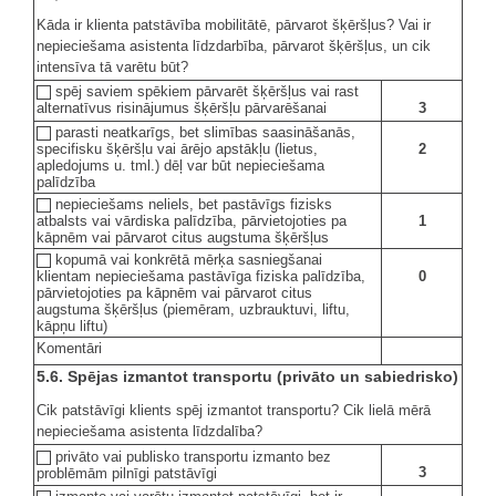
Kāda ir klienta patstāvība mobilitātē, pārvarot šķēršļus? Vai ir
nepieciešama asistenta līdzdarbība, pārvarot šķēršļus, un cik
intensīva tā varētu būt?
spēj saviem spēkiem pārvarēt šķēršļus vai rast
3
alternatīvus risinājumus šķēršļu pārvarēšanai
parasti neatkarīgs, bet slimības saasināšanās,
2
specifisku šķēršļu vai ārējo apstākļu (lietus,
apledojums u. tml.) dēļ var būt nepieciešama
palīdzība
nepieciešams neliels, bet pastāvīgs fizisks
1
atbalsts vai vārdiska palīdzība, pārvietojoties pa
kāpnēm vai pārvarot citus augstuma šķēršļus
kopumā vai konkrētā mērķa sasniegšanai
0
klientam nepieciešama pastāvīga fiziska palīdzība,
pārvietojoties pa kāpnēm vai pārvarot citus
augstuma šķēršļus (piemēram, uzbrauktuvi, liftu,
kāpņu liftu)
Komentāri
5.6. Spējas izmantot transportu (privāto un sabiedrisko)
Cik patstāvīgi klients spēj izmantot transportu? Cik lielā mērā
nepieciešama asistenta līdzdalība?
privāto vai publisko transportu izmanto bez
3
problēmām pilnīgi patstāvīgi