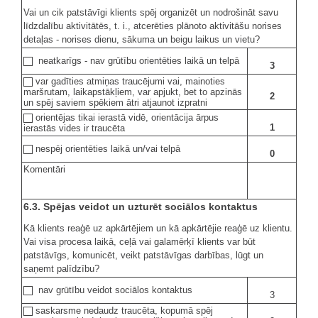
Vai un cik patstāvīgi klients spēj organizēt un nodrošināt savu
līdzdalību aktivitātēs, t. i., atcerēties plānoto aktivitāšu norises
detaļas - norises dienu, sākuma un beigu laikus un vietu?
neatkarīgs - nav grūtību orientēties laikā un telpā
3
var gadīties atmiņas traucējumi vai, mainoties
maršrutam, laikapstākļiem, var apjukt, bet to apzinās
2
un spēj saviem spēkiem ātri atjaunot izpratni
orientējas tikai ierastā vidē, orientācija ārpus
1
ierastās vides ir traucēta
nespēj orientēties laikā un/vai telpā
0
Komentāri
6.3. Spējas veidot un uzturēt sociālos kontaktus
Kā klients reaģē uz apkārtējiem un kā apkārtējie reaģē uz klientu.
Vai visa procesa laikā, ceļā vai galamērķī klients var būt
patstāvīgs, komunicēt, veikt patstāvīgas darbības, lūgt un
saņemt palīdzību?
nav grūtību veidot sociālos kontaktus
3
saskarsme nedaudz traucēta, kopumā spēj