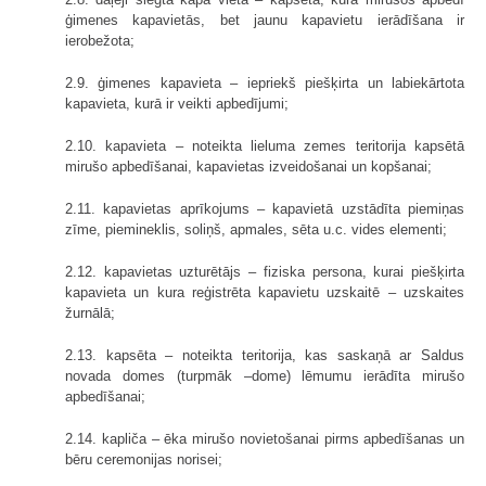
ģimenes kapavietās, bet jaunu kapavietu ierādīšana ir
ierobežota;
2.9. ģimenes kapavieta – iepriekš piešķirta un labiekārtota
kapavieta, kurā ir veikti apbedījumi;
2.10. kapavieta – noteikta lieluma zemes teritorija kapsētā
mirušo apbedīšanai, kapavietas izveidošanai un kopšanai;
2.11. kapavietas aprīkojums – kapavietā uzstādīta piemiņas
zīme, piemineklis, soliņš, apmales, sēta u.c. vides elementi;
2.12. kapavietas uzturētājs – fiziska persona, kurai piešķirta
kapavieta un kura reģistrēta kapavietu uzskaitē – uzskaites
žurnālā;
2.13. kapsēta – noteikta teritorija, kas saskaņā ar Saldus
novada domes (turpmāk –dome) lēmumu ierādīta mirušo
apbedīšanai;
2.14. kapliča – ēka mirušo novietošanai pirms apbedīšanas un
bēru ceremonijas norisei;