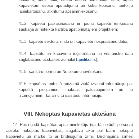
kapavietām esošo apstādījumu un koku kopšanu, teritoriju
labiekārtošanu, atkritumu apsaimniekošanu;
41.2. kapsētu paplašināšanu un jaunu kapsētu ierīkošanu
saskaņā ar noteiktā kārtībā apstiprinātajiem projektiem;
41.3. kapsētu sektoru, rindu un kapavietu nospraušanu dabā;
41.4. kapsētu un kapavietu reģistrēšanu un vēsturisko datu
saglabāšanu uzskaites žurnālā(
1.pielikums
);
41.5. sanitāro normu un Noteikumu ievērošanu;
41.6. kapsētas teritorijā redzamā vietā izvietot informāciju par
kapsētā pieejamiem maksas pakalpojumiem un to
izcenojumiem, kā arī citu saistošu informāciju.
VIII. Nekoptas kapavietas aktēšana
42. Reizi gadā kapsētas apsaimniekotājs (vai tā norādīt persona)
apseko nekoptās kapavietas, sagatavo aktu par katru nekopto
kapavietu un marķē to ar brīdinājuma zīmi. Brīdinājuma zīmes