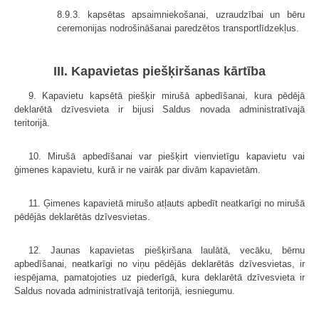
8.9.3. kapsētas apsaimniekošanai, uzraudzībai un bēru
ceremonijas nodrošināšanai paredzētos transportlīdzekļus.
III. Kapavietas piešķiršanas kārtība
9. Kapavietu kapsētā piešķir mirušā apbedīšanai, kura pēdējā
deklarētā dzīvesvieta ir bijusi Saldus novada administratīvajā
teritorijā.
10. Mirušā apbedīšanai var piešķirt vienvietīgu kapavietu vai
ģimenes kapavietu, kurā ir ne vairāk par divām kapavietām.
11. Ģimenes kapavietā mirušo atļauts apbedīt neatkarīgi no mirušā
pēdējās deklarētās dzīvesvietas.
12. Jaunas kapavietas piešķiršana laulātā, vecāku, bērnu
apbedīšanai, neatkarīgi no viņu pēdējās deklarētās dzīvesvietas, ir
iespējama, pamatojoties uz piederīgā, kura deklarētā dzīvesvieta ir
Saldus novada administratīvajā teritorijā, iesniegumu.