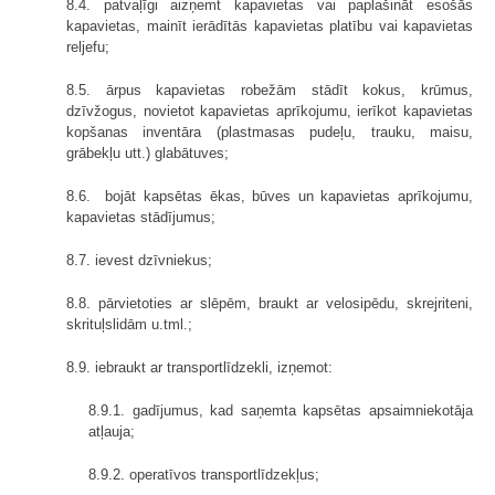
8.4. patvaļīgi aizņemt kapavietas vai paplašināt esošās
kapavietas, mainīt ierādītās kapavietas platību vai kapavietas
reljefu;
8.5. ārpus kapavietas robežām stādīt kokus, krūmus,
dzīvžogus, novietot kapavietas aprīkojumu, ierīkot kapavietas
kopšanas inventāra (plastmasas pudeļu, trauku, maisu,
grābekļu utt.) glabātuves;
8.6. bojāt kapsētas ēkas, būves un kapavietas aprīkojumu,
kapavietas stādījumus;
8.7. ievest dzīvniekus;
8.8. pārvietoties ar slēpēm, braukt ar velosipēdu, skrejriteni,
skrituļslidām u.tml.;
8.9. iebraukt ar transportlīdzekli, izņemot:
8.9.1. gadījumus, kad saņemta kapsētas apsaimniekotāja
atļauja;
8.9.2. operatīvos transportlīdzekļus;