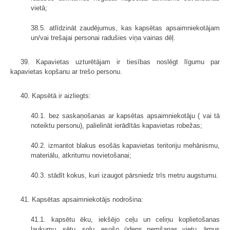
vietā;
38.5. atlīdzināt zaudējumus, kas kapsētas apsaimniekotājam
un/vai trešajai personai radušies viņa vainas dēļ.
39. Kapavietas uzturētājam ir tiesības noslēgt līgumu par
kapavietas kopšanu ar trešo personu.
40. Kapsētā ir aizliegts:
40.1. bez saskaņošanas ar kapsētas apsaimniekotāju ( vai tā
noteiktu personu), palielināt ierādītās kapavietas robežas;
40.2. izmantot blakus esošās kapavietas teritoriju mehānismu,
materiālu, atkritumu novietošanai;
40.3. stādīt kokus, kuri izaugot pārsniedz trīs metru augstumu.
41. Kapsētas apsaimniekotājs nodrošina:
41.1. kapsētu ēku, iekšējo ceļu un celiņu koplietošanas
laukumu, sētu, solu, esošo ūdens ņemšanas vietu, ārpus