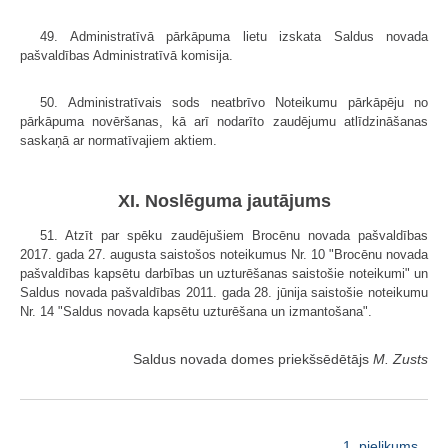
49. Administratīvā pārkāpuma lietu izskata Saldus novada
pašvaldības Administratīvā komisija.
50. Administratīvais sods neatbrīvo Noteikumu pārkāpēju no
pārkāpuma novēršanas, kā arī nodarīto zaudējumu atlīdzināšanas
saskaņā ar normatīvajiem aktiem.
XI. Noslēguma jautājums
51. Atzīt par spēku zaudējušiem Brocēnu novada pašvaldības
2017. gada 27. augusta saistošos noteikumus Nr. 10 "Brocēnu novada
pašvaldības kapsētu darbības un uzturēšanas saistošie noteikumi" un
Saldus novada pašvaldības 2011. gada 28. jūnija saistošie noteikumu
Nr. 14 "Saldus novada kapsētu uzturēšana un izmantošana".
Saldus novada domes priekšsēdētājs
M. Zusts
1. pielikums