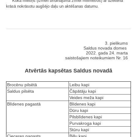
Koka mietiņš (izmēri brīdinājuma zīmei milimetros) ar dzeltenā
krāsā nokrāsotu augšējo daļu un aktēšanas datumu.
3. pielikums
Saldus novada domes
2022. gada 24. marta
saistošajiem noteikumiem Nr. 16
Atvērtās kapsētas Saldus novadā
Brocēnu pilsētā
Leibu kapi
Saldus pilsēta
Čāpātāju kapi
Veides meža kapi
Blīdenes pagastā
Blīdenes kapi
Dūru kapi
Pilsblīdenes kapi
Purvakroga kapi
Stūru kapi
Cieceres pagasts
Biļļu kapi