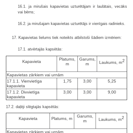
16.1. ja mirušais kapavietas uzturētājam ir laulātais, vecāks
vai bērns;
16.2. ja mirušajam kapavietas uzturētājs ir vienīgais radinieks.
17. Kapavietas lielums tiek noteikts atbilstoši šādiem izmēriem:
17.1. atvērtajās kapsētās:
Platums,
Garums,
2
Kapavieta
Laukums, m
m
m
Kapavietas zārkiem vai urnām
17.1.1. Vienvietīga
1,75
3,00
5,25
kapavieta
17.1.2. Divvietīga
3,00
3,00
9,00
kapavieta
17.2. daļēji slēgtajās kapsētās:
Garums,
2
Kapavieta
Platums, m
Laukums, m
m
Kapavietas zārkiem vai urnām