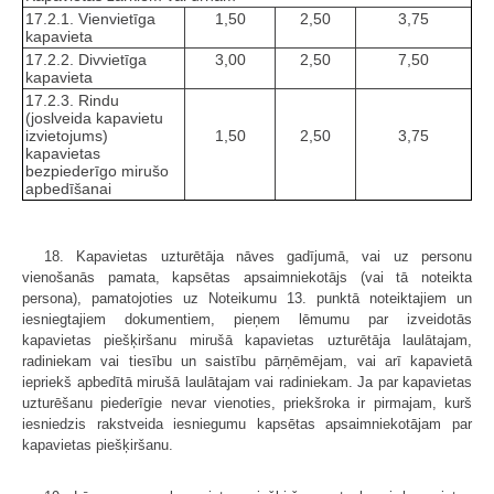
17.2.1. Vienvietīga
1,50
2,50
3,75
kapavieta
17.2.2. Divvietīga
3,00
2,50
7,50
kapavieta
17.2.3. Rindu
(joslveida kapavietu
izvietojums)
1,50
2,50
3,75
kapavietas
bezpiederīgo mirušo
apbedīšanai
18. Kapavietas uzturētāja nāves gadījumā, vai uz personu
vienošanās pamata, kapsētas apsaimniekotājs (vai tā noteikta
persona), pamatojoties uz Noteikumu 13. punktā noteiktajiem un
iesniegtajiem dokumentiem, pieņem lēmumu par izveidotās
kapavietas piešķiršanu mirušā kapavietas uzturētāja laulātajam,
radiniekam vai tiesību un saistību pārņēmējam, vai arī kapavietā
iepriekš apbedītā mirušā laulātajam vai radiniekam. Ja par kapavietas
uzturēšanu piederīgie nevar vienoties, priekšroka ir pirmajam, kurš
iesniedzis rakstveida iesniegumu kapsētas apsaimniekotājam par
kapavietas piešķiršanu.