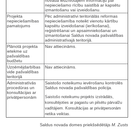
novada iedzīvotājiem informāciju par
nepieciešamo rīcību saistībā ar kapsētu
izmantošanu vai izveidošanu.
Projekta
Pēc administratīvi teritoriālās reformas
nepieciešamības
nepieciešamība noteikt vienotu kārtību
pamatojums
kapsētu izveidošanai (ierīkošanai),
reģistrēšanai un apsaimniekošanai un
izmantošanai Saldus novada pašvaldības
administratīvajā teritorijā.
Plānotā projekta
Nav attiecināms.
ietekme uz
pašvaldības
budžetu
Uzņēmējdarbības
Nav attiecināms.
vide pašvaldības
teritorijā
Administratīvās
Saistošo noteikumu ievērošanu kontrolēs
procedūras un
Saldus novada pašvaldības policija.
konsultācijas ar
Saistošo noteikumu projekts izstrādāts,
privātpersonām
konsultējoties ar pagastu un pilsētu pārvalžu
vadītājiem. Konsultācijas ar privātpersonām
netika veiktas.
Saldus novada domes priekšsēdētājs
M. Zusts