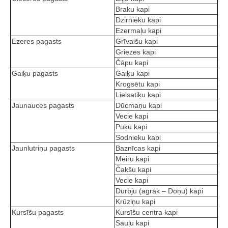
Braku kapi
Dzirnieku kapi
Ezermaļu kapi
Ezeres pagasts
Grīvaišu kapi
Griezes kapi
Čāpu kapi
Gaiķu pagasts
Gaiķu kapi
Krogsētu kapi
Lielsatiķu kapi
Jaunauces pagasts
Dūcmaņu kapi
Vecie kapi
Puķu kapi
Sodnieku kapi
Jaunlutriņu pagasts
Baznīcas kapi
Meiru kapi
Čakšu kapi
Vecie kapi
Durbju (agrāk – Doņu) kapi
Krūziņu kapi
Kursīšu pagasts
Kursīšu centra kapi
Sauļu kapi