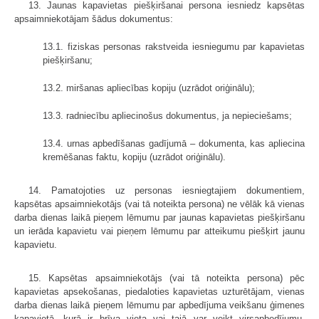
13. Jaunas kapavietas piešķiršanai persona iesniedz kapsētas
apsaimniekotājam šādus dokumentus:
13.1. fiziskas personas rakstveida iesniegumu par kapavietas
piešķiršanu;
13.2. miršanas apliecības kopiju (uzrādot oriģinālu);
13.3. radniecību apliecinošus dokumentus, ja nepieciešams;
13.4. urnas apbedīšanas gadījumā – dokumenta, kas apliecina
kremēšanas faktu, kopiju (uzrādot oriģinālu).
14. Pamatojoties uz personas iesniegtajiem dokumentiem,
kapsētas apsaimniekotājs (vai tā noteikta persona) ne vēlāk kā vienas
darba dienas laikā pieņem lēmumu par jaunas kapavietas piešķiršanu
un ierāda kapavietu vai pieņem lēmumu par atteikumu piešķirt jaunu
kapavietu.
15. Kapsētas apsaimniekotājs (vai tā noteikta persona) pēc
kapavietas apsekošanas, piedaloties kapavietas uzturētājam, vienas
darba dienas laikā pieņem lēmumu par apbedījuma veikšanu ģimenes
kapavietā, kurā ir brīva vieta vai tajā var veikt virsapbedījumu,