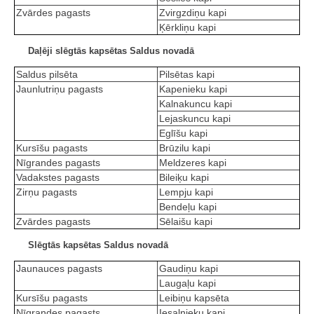
Zvārdes pagasts
Zvirgzdiņu kapi
Ķērkliņu kapi
Daļēji slēgtās kapsētas Saldus novadā
Saldus pilsēta
Pilsētas kapi
Jaunlutriņu pagasts
Kapenieku kapi
Kalnakuncu kapi
Lejaskuncu kapi
Eglīšu kapi
Kursīšu pagasts
Brūzilu kapi
Nīgrandes pagasts
Meldzeres kapi
Vadakstes pagasts
Bileiķu kapi
Zirņu pagasts
Lempju kapi
Bendeļu kapi
Zvārdes pagasts
Sēlaišu kapi
Slēgtās kapsētas Saldus novadā
Jaunauces pagasts
Gaudiņu kapi
Laugaļu kapi
Kursīšu pagasts
Leibiņu kapsēta
Nīgrandes pagasts
Iesalnieku kapi