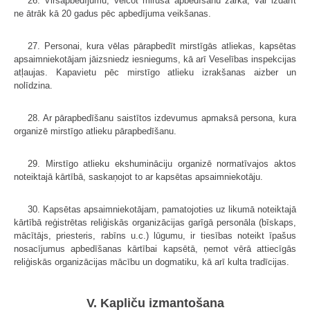
26. Virsapbedījumu, veicot mirušā apbedīšanu zārkā, var izdarīt
ne ātrāk kā 20 gadus pēc apbedījuma veikšanas.
27. Personai, kura vēlas pārapbedīt mirstīgās atliekas, kapsētas
apsaimniekotājam jāizsniedz iesniegums, kā arī Veselības inspekcijas
atļaujas. Kapavietu pēc mirstīgo atlieku izrakšanas aizber un
nolīdzina.
28. Ar pārapbedīšanu saistītos izdevumus apmaksā persona, kura
organizē mirstīgo atlieku pārapbedīšanu.
29. Mirstīgo atlieku ekshumināciju organizē normatīvajos aktos
noteiktajā kārtībā, saskaņojot to ar kapsētas apsaimniekotāju.
30. Kapsētas apsaimniekotājam, pamatojoties uz likumā noteiktajā
kārtībā reģistrētas reliģiskās organizācijas garīgā personāla (bīskaps,
mācītājs, priesteris, rabīns u.c.) lūgumu, ir tiesības noteikt īpašus
nosacījumus apbedīšanas kārtībai kapsētā, ņemot vērā attiecīgās
reliģiskās organizācijas mācību un dogmatiku, kā arī kulta tradīcijas.
V. Kapliču izmantošana