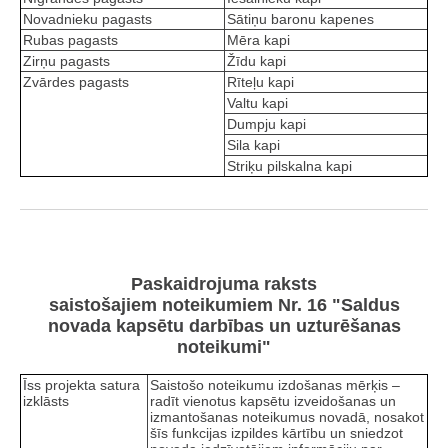
Novadnieku pagasts
Sātiņu baronu kapenes
Rubas pagasts
Mēra kapi
Zirņu pagasts
Žīdu kapi
Zvārdes pagasts
Rīteļu kapi
Valtu kapi
Dumpju kapi
Sila kapi
Striķu pilskalna kapi
Paskaidrojuma raksts
saistošajiem noteikumiem Nr. 16 "Saldus
novada kapsētu darbības un uzturēšanas
noteikumi"
Īss projekta satura
Saistošo noteikumu izdošanas mērķis –
izklāsts
radīt vienotus kapsētu izveidošanas un
izmantošanas noteikumus novadā, nosakot
šīs funkcijas izpildes kārtību un sniedzot