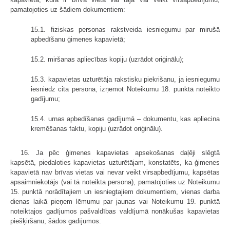
pamatojoties uz šādiem dokumentiem:
15.1. fiziskas personas rakstveida iesniegumu par mirušā
apbedīšanu ģimenes kapavietā;
15.2. miršanas apliecības kopiju (uzrādot oriģinālu);
15.3. kapavietas uzturētāja rakstisku piekrišanu, ja iesniegumu
iesniedz cita persona, izņemot Noteikumu 18. punktā noteikto
gadījumu;
15.4. urnas apbedīšanas gadījumā – dokumentu, kas apliecina
kremēšanas faktu, kopiju (uzrādot oriģinālu).
16. Ja pēc ģimenes kapavietas apsekošanas daļēji slēgtā
kapsētā, piedaloties kapavietas uzturētājam, konstatēts, ka ģimenes
kapavietā nav brīvas vietas vai nevar veikt virsapbedījumu, kapsētas
apsaimniekotājs (vai tā noteikta persona), pamatojoties uz Noteikumu
15. punktā norādītajiem un iesniegtajiem dokumentiem, vienas darba
dienas laikā pieņem lēmumu par jaunas vai Noteikumu 19. punktā
noteiktajos gadījumos pašvaldības valdījumā nonākušas kapavietas
piešķiršanu, šādos gadījumos: