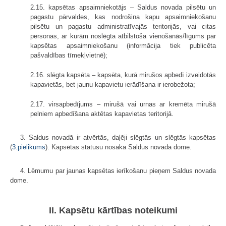
2.15. kapsētas apsaimniekotājs – Saldus novada pilsētu un
pagastu pārvaldes, kas nodrošina kapu apsaimniekošanu
pilsētu un pagastu administratīvajās teritorijās, vai citas
personas, ar kurām noslēgta atbilstoša vienošanās/līgums par
kapsētas apsaimniekošanu (informācija tiek publicēta
pašvaldības tīmekļvietnē);
2.16. slēgta kapsēta – kapsēta, kurā mirušos apbedī izveidotās
kapavietās, bet jaunu kapavietu ierādīšana ir ierobežota;
2.17. virsapbedījums – mirušā vai urnas ar kremēta mirušā
pelniem apbedīšana aktētas kapavietas teritorijā.
3. Saldus novadā ir atvērtās, daļēji slēgtās un slēgtās kapsētas
(
3.pielikums
). Kapsētas statusu nosaka Saldus novada dome.
4. Lēmumu par jaunas kapsētas ierīkošanu pieņem Saldus novada
dome.
II. Kapsētu kārtības noteikumi