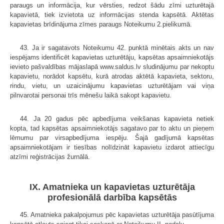
paraugs un informācija, kur vērsties, redzot šādu zīmi uzturētajā
kapavietā, tiek izvietota uz informācijas stenda kapsētā. Aktētas
kapavietas brīdinājuma zīmes paraugs Noteikumu 2.pielikumā.
43. Ja ir sagatavots Noteikumu 42. punktā minētais akts un nav
iespējams identificēt kapavietas uzturētāju, kapsētas apsaimniekotājs
ievieto pašvaldības mājaslapā www.saldus.lv sludinājumu par nekoptu
kapavietu, norādot kapsētu, kurā atrodas aktētā kapavieta, sektoru,
rindu, vietu, un uzaicinājumu kapavietas uzturētājam vai viņa
pilnvarotai personai trīs mēnešu laikā sakopt kapavietu.
44. Ja 20 gadus pēc apbedījuma veikšanas kapavieta netiek
kopta, tad kapsētas apsaimniekotājs sagatavo par to aktu un pieņem
lēmumu par virsapbedījuma iespēju. Šajā gadījumā kapsētas
apsaimniekotājam ir tiesības nolīdzināt kapavietu izdarot attiecīgu
atzīmi reģistrācijas žurnālā.
IX. Amatnieka un kapavietas uzturētāja
profesionālā darbība kapsētās
45. Amatnieka pakalpojumus pēc kapavietas uzturētāja pasūtījuma