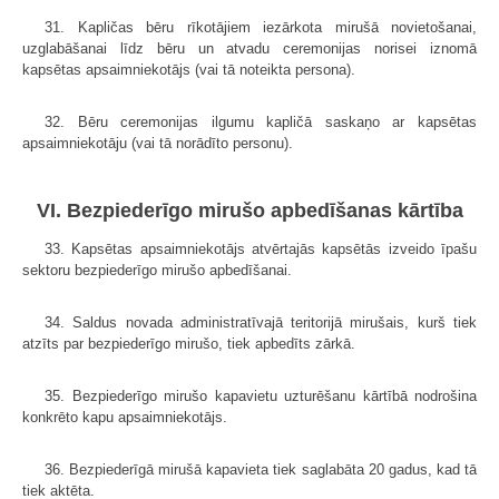
31. Kapličas bēru rīkotājiem iezārkota mirušā novietošanai,
uzglabāšanai līdz bēru un atvadu ceremonijas norisei iznomā
kapsētas apsaimniekotājs (vai tā noteikta persona).
32. Bēru ceremonijas ilgumu kapličā saskaņo ar kapsētas
apsaimniekotāju (vai tā norādīto personu).
VI. Bezpiederīgo mirušo apbedīšanas kārtība
33. Kapsētas apsaimniekotājs atvērtajās kapsētās izveido īpašu
sektoru bezpiederīgo mirušo apbedīšanai.
34. Saldus novada administratīvajā teritorijā mirušais, kurš tiek
atzīts par bezpiederīgo mirušo, tiek apbedīts zārkā.
35. Bezpiederīgo mirušo kapavietu uzturēšanu kārtībā nodrošina
konkrēto kapu apsaimniekotājs.
36. Bezpiederīgā mirušā kapavieta tiek saglabāta 20 gadus, kad tā
tiek aktēta.