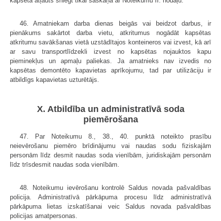
kapsētā atļauts sniegt tikai saskaņā ar Noteikumu II. nodaļu.
46. Amatniekam darba dienas beigās vai beidzot darbus, ir
pienākums sakārtot darba vietu, atkritumus nogādāt kapsētas
atkritumu savākšanas vietā uzstādītajos konteineros vai izvest, kā arī
ar savu transportlīdzekli izvest no kapsētas nojauktos kapu
pieminekļus un apmaļu paliekas. Ja amatnieks nav izvedis no
kapsētas demontēto kapavietas aprīkojumu, tad par utilizāciju ir
atbildīgs kapavietas uzturētājs.
X. Atbildība un administratīvā soda
piemērošana
47. Par Noteikumu 8., 38., 40. punktā noteikto prasību
neievērošanu piemēro brīdinājumu vai naudas sodu fiziskajām
personām līdz desmit naudas soda vienībām, juridiskajām personām
līdz trīsdesmit naudas soda vienībām.
48. Noteikumu ievērošanu kontrolē Saldus novada pašvaldības
policija. Administratīvā pārkāpuma procesu līdz administratīvā
pārkāpuma lietas izskatīšanai veic Saldus novada pašvaldības
policijas amatpersonas.