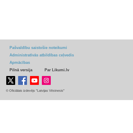
Pašvaldību saistošie noteikumi
Administratīvās atbildības ceļvedis
Apmācības
Pilnā versija
Par Likumi.lv
© Oficiālais izdevējs "Latvijas Vēstnesis"