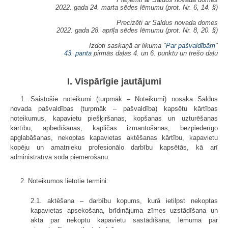
2022. gada 24. marta sēdes lēmumu (prot. Nr. 6, 14. §)
Precizēti ar Saldus novada domes
2022. gada 28. aprīļa sēdes lēmumu (prot. Nr. 8, 20. §)
Izdoti saskaņā ar likuma "
Par pašvaldībām
"
43. panta
pirmās daļas 4. un 6. punktu un trešo daļu
I. Vispārīgie jautājumi
1. Saistošie noteikumi (turpmāk – Noteikumi) nosaka Saldus
novada pašvaldības (turpmāk – pašvaldība) kapsētu kārtības
noteikumus, kapavietu piešķiršanas, kopšanas un uzturēšanas
kārtību, apbedīšanas, kapličas izmantošanas, bezpiederīgo
apglabāšanas, nekoptas kapavietas aktēšanas kārtību, kapavietu
kopēju un amatnieku profesionālo darbību kapsētās, kā arī
administratīvā soda piemērošanu.
2. Noteikumos lietotie termini:
2.1. aktēšana – darbību kopums, kurā ietilpst nekoptas
kapavietas apsekošana, brīdinājuma zīmes uzstādīšana un
akta par nekoptu kapavietu sastādīšana, lēmuma par