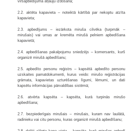
virsapbedījuma atļauju izdošana;
2.2. aktēta kapavieta – noteiktā kārtībā par nekoptu atzīta
kapavieta;
2.3. apbedījums – iezārkota miruša cilvēka (turpmāk –
mirušais) vai urnas ar kremēta mirušā pelniem apbedīšana
kapavietā;
2.4. apbedīšanas pakalpojumu sniedzējs – komersants, kurš
organizē mirušā apbedīšanu;
2.5. apbedīto personu reģistrs – kapsētā apbedīto personu
uzskaites pamatdokumenti, kurus veido: mirušo reģistrācijas
grāmata, kapavietas uzturēšanas līgumi, lēmumi, un dati
kapsētu informācijas pārvaldības sistēmā;
2.6. atvērta kapsēta – kapsēta, kurā turpinās mirušo
apbedīšana;
2.7. bezpiederīgais mirušais – mirušais, kuram nav laulātā,
radinieku vai citu personu, kuras organizē mirušā apbedīšanu;
2.8. daļēji slēgta kapa vieta – kapsēta, kurā mirušos apbedī