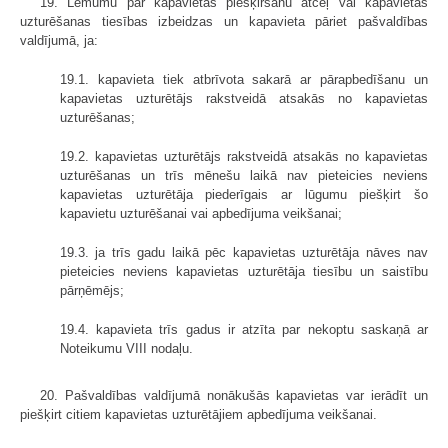
19. Lēmumu par kapavietas piešķiršanu atceļ vai kapavietas
uzturēšanas tiesības izbeidzas un kapavieta pāriet pašvaldības
valdījumā, ja:
19.1. kapavieta tiek atbrīvota sakarā ar pārapbedīšanu un
kapavietas uzturētājs rakstveidā atsakās no kapavietas
uzturēšanas;
19.2. kapavietas uzturētājs rakstveidā atsakās no kapavietas
uzturēšanas un trīs mēnešu laikā nav pieteicies neviens
kapavietas uzturētāja piederīgais ar lūgumu piešķirt šo
kapavietu uzturēšanai vai apbedījuma veikšanai;
19.3. ja trīs gadu laikā pēc kapavietas uzturētāja nāves nav
pieteicies neviens kapavietas uzturētāja tiesību un saistību
pārņēmējs;
19.4. kapavieta trīs gadus ir atzīta par nekoptu saskaņā ar
Noteikumu VIII nodaļu.
20. Pašvaldības valdījumā nonākušās kapavietas var ierādīt un
piešķirt citiem kapavietas uzturētājiem apbedījuma veikšanai.