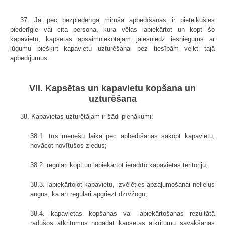
37. Ja pēc bezpiederīgā mirušā apbedīšanas ir pieteikušies
piederīgie vai cita persona, kura vēlas labiekārtot un kopt šo
kapavietu, kapsētas apsaimniekotājam jāiesniedz iesniegums ar
lūgumu piešķirt kapavietu uzturēšanai bez tiesībām veikt tajā
apbedījumus.
VII. Kapsētas un kapavietu kopšana un
uzturēšana
38. Kapavietas uzturētājam ir šādi pienākumi:
38.1. trīs mēnešu laikā pēc apbedīšanas sakopt kapavietu,
novācot novītušos ziedus;
38.2. regulāri kopt un labiekārtot ierādīto kapavietas teritoriju;
38.3. labiekārtojot kapavietu, izvēlēties apzaļumošanai nelielus
augus, kā arī regulāri apgriezt dzīvžogu;
38.4. kapavietas kopšanas vai labiekārtošanas rezultātā
radušos atkritumus nogādāt kapsētas atkritumu savākšanas