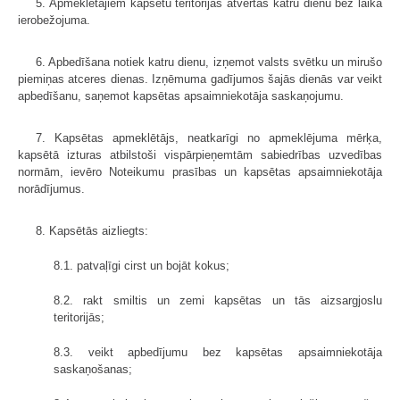
5. Apmeklētājiem kapsētu teritorijas atvērtas katru dienu bez laika
ierobežojuma.
6. Apbedīšana notiek katru dienu, izņemot valsts svētku un mirušo
piemiņas atceres dienas. Izņēmuma gadījumos šajās dienās var veikt
apbedīšanu, saņemot kapsētas apsaimniekotāja saskaņojumu.
7. Kapsētas apmeklētājs, neatkarīgi no apmeklējuma mērķa,
kapsētā izturas atbilstoši vispārpieņemtām sabiedrības uzvedības
normām, ievēro Noteikumu prasības un kapsētas apsaimniekotāja
norādījumus.
8. Kapsētās aizliegts:
8.1. patvaļīgi cirst un bojāt kokus;
8.2. rakt smiltis un zemi kapsētas un tās aizsargjoslu
teritorijās;
8.3. veikt apbedījumu bez kapsētas apsaimniekotāja
saskaņošanas;