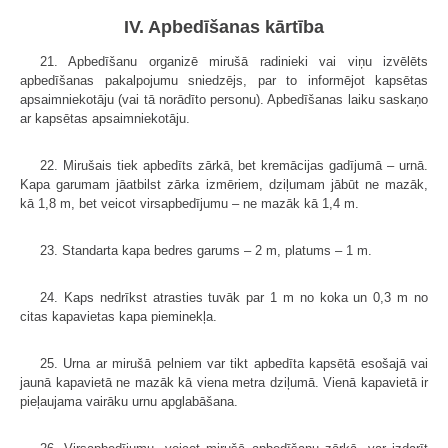
IV. Apbedīšanas kārtība
21. Apbedīšanu organizē mirušā radinieki vai viņu izvēlēts
apbedīšanas pakalpojumu sniedzējs, par to informējot kapsētas
apsaimniekotāju (vai tā norādīto personu). Apbedīšanas laiku saskaņo
ar kapsētas apsaimniekotāju.
22. Mirušais tiek apbedīts zārkā, bet kremācijas gadījumā – urnā.
Kapa garumam jāatbilst zārka izmēriem, dziļumam jābūt ne mazāk,
kā 1,8 m, bet veicot virsapbedījumu – ne mazāk kā 1,4 m.
23. Standarta kapa bedres garums – 2 m, platums – 1 m.
24. Kaps nedrīkst atrasties tuvāk par 1 m no koka un 0,3 m no
citas kapavietas kapa pieminekļa.
25. Urna ar mirušā pelniem var tikt apbedīta kapsētā esošajā vai
jaunā kapavietā ne mazāk kā viena metra dziļumā. Vienā kapavietā ir
pieļaujama vairāku urnu apglabāšana.