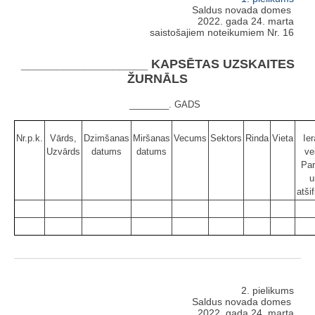
Saldus novada domes
2022. gada 24. marta
saistošajiem noteikumiem Nr. 16
__________________ KAPSĒTAS UZSKAITES
ŽURNĀLS
________. GADS
Nr.p.k.
Vārds,
Dzimšanas
Miršanas
Vecums
Sektors
Rinda
Vieta
Ie
Uzvārds
datums
datums
ve
Par
u
atši
2. pielikums
Saldus novada domes
2022. gada 24. marta