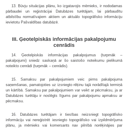
13. Būvju situācijas plānu, ko izgatavojis mērnieks, ir nododamas
pārbaudei un reģistrācijai Datubāzes turētājam, lai pārbaudītu
atbilstību normatīvajiem aktiem un aktuālo topogrāfisko informāciju
ievietotu Pašvaldības datubāzē.
III. Ģeotelpiskās informācijas pakalpojumu
cenrādis
14. Ģeotelpiskās informācijas pakalpojumus (turpmāk –
pakalpojumi) sniedz saskaņā ar šo saistošo noteikumu pielikumā
noteikto cenrādi (turpmāk – cenrādis).
15. Samaksu par pakalpojumiem veic pirms pakalpojuma
saņemšanas, pamatojoties uz izsniegto rēķinu tajā norādītajā termiņā
un kārtībā. Samaksu par pakalpojumiem var veikt ar pēcmaksu, ja ar
Datubāzes turētāju ir noslēgts līgums par pakalpojumu apmaksu ar
pēcmaksu.
16. Datubāzes turētājam ir tiesības neizsniegt topogrāfisko
informāciju vai nereģistrēt iesniegto topogrāfisko vai izpildmērījuma
plānu, ja mērnieks vai komersants nav pilnībā norēķinājies par