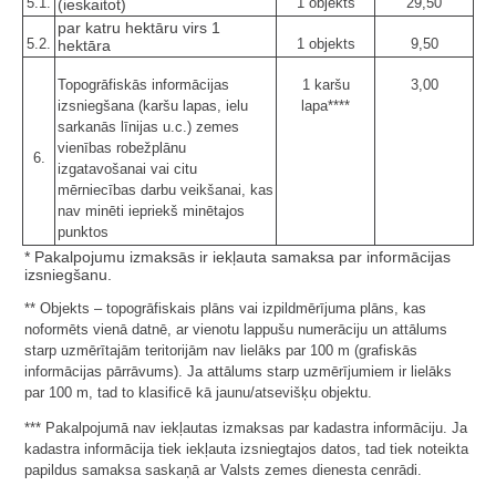
5.1.
1 objekts
29,50
(ieskaitot)
par katru hektāru virs 1
5.2.
1 objekts
9,50
hektāra
Topogrāfiskās informācijas
1 karšu
3,00
izsniegšana (karšu lapas, ielu
lapa****
sarkanās līnijas u.c.) zemes
vienības robežplānu
6.
izgatavošanai vai citu
mērniecības darbu veikšanai, kas
nav minēti iepriekš minētajos
punktos
* Pakalpojumu izmaksās ir iekļauta samaksa par informācijas
izsniegšanu.
** Objekts – topogrāfiskais plāns vai izpildmērījuma plāns, kas
noformēts vienā datnē, ar vienotu lappušu numerāciju un attālums
starp uzmērītajām teritorijām nav lielāks par 100 m (grafiskās
informācijas pārrāvums). Ja attālums starp uzmērījumiem ir lielāks
par 100 m, tad to klasificē kā jaunu/atsevišķu objektu.
*** Pakalpojumā nav iekļautas izmaksas par kadastra informāciju. Ja
kadastra informācija tiek iekļauta izsniegtajos datos, tad tiek noteikta
papildus samaksa saskaņā ar Valsts zemes dienesta cenrādi.