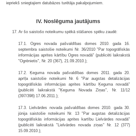
iepriekš sniegtajiem datubāzes turētāja pakalpojumiem.
IV. Noslēguma jautājums
17. Ar šo saistošo noteikumu spēkā stāšanos spēku zaudē:
17.1. Ogres novada pašvaldības domes 2010. gada 16.
septembra saistošie noteikumi Nr. 36/2010 "Par topogrāfiskās
informācijas aprites kārtību Ogres novadā" (publicēti laikrakstā
"Ogrēnietis", Nr. 20 (367), 21.09.2010.);
17.2. Ķeguma novada pašvaldības domes 2011. gada 20.
aprīļa saistošie noteikumi Nr. 6 "Par augstas detalizācijas
topogrāfiskās informācijas aprites kārtību Ķeguma novadā"
(publicēti laikrakstā "Ķeguma Novada Ziņas", Nr. 11/12
(397/398) 17.06.2011.);
17.3. Lielvārdes novada pašvaldības domes 2010. gada 30.
jūnija saistošie noteikumi Nr. 13 "Par augstas detalizācijas
topogrāfiskās informācijas aprites kartību Lielvārdes novadā"
(publicēti laikrakstā "Lielvārdes novada ziņas" Nr. 12 (377)
15.09.2010.);