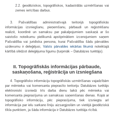
2.2. ģeodēziskos, topogrāfiskos, kadastrālās uzmērīšanas vai
zemes ierīcības darbus.
3. Pašvaldības administratīvajā teritorijā topogrāfiskās
informācijas izsniegšanu, pieņemšanu, pārbaudi un reģistrēšanu
realizē, koordinē un samaksu par pakalpojumiem saskaņā ar šo
saistošo noteikumu pielikumā apstiprinātiem izcenojumiem saņem
Pašvaldība vai juridiska persona, kurai Pašvaldība šādu pārvaldes
uzdevumu ir deleģējusi,
Valsts pārvaldes iekārtas likumā
noteiktajā
kārtībā slēdzot deleģējuma līgumu (turpmāk – Datubāzes turētājs).
II. Topogrāfiskās informācijas pārbaude,
saskaņošana, reģistrācija un izsniegšana
4. Topogrāfisko informāciju topogrāfiskās uzmērīšanas vajadzībām
par mērnieka vai komersanta pieprasīto teritoriju Datubāzes turētājs
elektroniski izsniedz trīs darba dienu laikā pēc mērnieka vai
komersanta pieprasījuma un samaksas saņemšanas dienas. Kopā ar
topogrāfisko informāciju, pēc pieprasījuma, tiek izsniegta arī
informācija par ielu sarkano līniju aizsargjoslām un vietējā ģeodēziskā
tīkla punktiem, ja šāda informācija ir Datubāzes turētāja rīcībā.