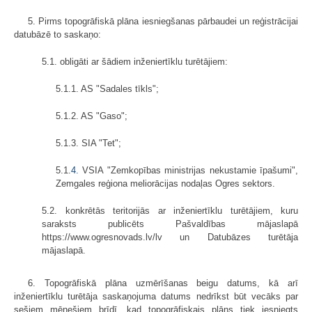
5. Pirms topogrāfiskā plāna iesniegšanas pārbaudei un reģistrācijai
datubāzē to saskaņo:
5.1. obligāti ar šādiem inženiertīklu turētājiem:
5.1.1. AS "Sadales tīkls";
5.1.2. AS "Gaso";
5.1.3. SIA "Tet";
5.1.
4.
VSIA "Zemkopības ministrijas nekustamie īpašumi",
Zemgales reģiona meliorācijas nodaļas Ogres sektors.
5.2. konkrētās teritorijās ar inženiertīklu turētājiem, kuru
saraksts publicēts Pašvaldības mājaslapā
https://www.ogresnovads.lv/lv un Datubāzes turētāja
mājaslapā.
6. Topogrāfiskā plāna uzmērīšanas beigu datums, kā arī
inženiertīklu turētāja saskaņojuma datums nedrīkst būt vecāks par
sešiem mēnešiem brīdī, kad topogrāfiskais plāns tiek iesniegts