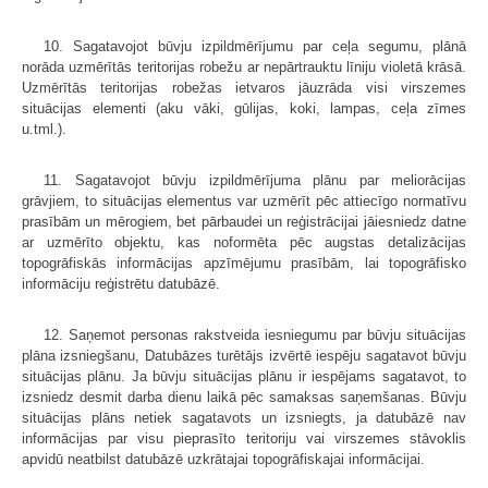
10. Sagatavojot būvju izpildmērījumu par ceļa segumu, plānā
norāda uzmērītās teritorijas robežu ar nepārtrauktu līniju violetā krāsā.
Uzmērītās teritorijas robežas ietvaros jāuzrāda visi virszemes
situācijas elementi (aku vāki, gūlijas, koki, lampas, ceļa zīmes
u.tml.).
11. Sagatavojot būvju izpildmērījuma plānu par meliorācijas
grāvjiem, to situācijas elementus var uzmērīt pēc attiecīgo normatīvu
prasībām un mērogiem, bet pārbaudei un reģistrācijai jāiesniedz datne
ar uzmērīto objektu, kas noformēta pēc augstas detalizācijas
topogrāfiskās informācijas apzīmējumu prasībām, lai topogrāfisko
informāciju reģistrētu datubāzē.
12. Saņemot personas rakstveida iesniegumu par būvju situācijas
plāna izsniegšanu, Datubāzes turētājs izvērtē iespēju sagatavot būvju
situācijas plānu. Ja būvju situācijas plānu ir iespējams sagatavot, to
izsniedz desmit darba dienu laikā pēc samaksas saņemšanas. Būvju
situācijas plāns netiek sagatavots un izsniegts, ja datubāzē nav
informācijas par visu pieprasīto teritoriju vai virszemes stāvoklis
apvidū neatbilst datubāzē uzkrātajai topogrāfiskajai informācijai.