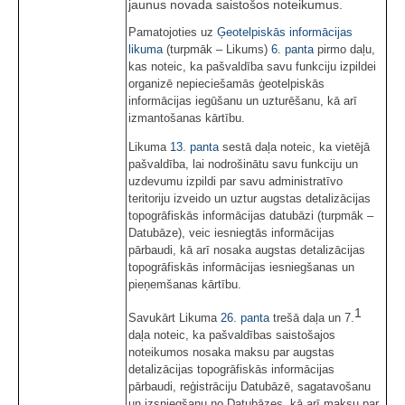
jaunus novada saistošos noteikumus.
Pamatojoties uz
Ģeotelpiskās informācijas
likuma
(turpmāk – Likums)
6. panta
pirmo daļu,
kas noteic, ka pašvaldība savu funkciju izpildei
organizē nepieciešamās ģeotelpiskās
informācijas iegūšanu un uzturēšanu, kā arī
izmantošanas kārtību.
Likuma
13. panta
sestā daļa noteic, ka vietējā
pašvaldība, lai nodrošinātu savu funkciju un
uzdevumu izpildi par savu administratīvo
teritoriju izveido un uztur augstas detalizācijas
topogrāfiskās informācijas datubāzi (turpmāk –
Datubāze), veic iesniegtās informācijas
pārbaudi, kā arī nosaka augstas detalizācijas
topogrāfiskās informācijas iesniegšanas un
pieņemšanas kārtību.
1
Savukārt Likuma
26. panta
trešā daļa un 7.
daļa noteic, ka pašvaldības saistošajos
noteikumos nosaka maksu par augstas
detalizācijas topogrāfiskās informācijas
pārbaudi, reģistrāciju Datubāzē, sagatavošanu
un izsniegšanu no Datubāzes, kā arī maksu par