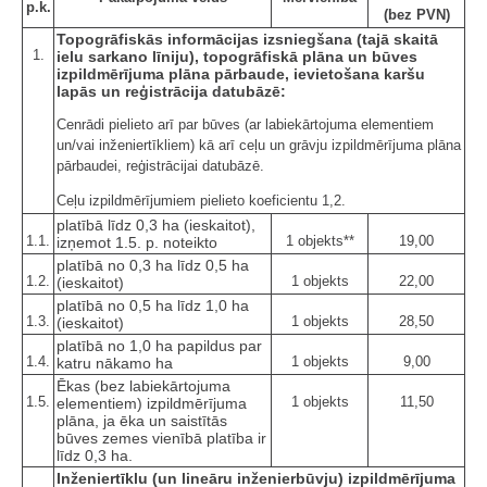
p.k.
(bez PVN)
Topogrāfiskās informācijas izsniegšana (tajā skaitā
1.
ielu sarkano līniju), topogrāfiskā plāna un būves
izpildmērījuma plāna pārbaude, ievietošana karšu
lapās un reģistrācija datubāzē:
Cenrādi pielieto arī par būves (ar labiekārtojuma elementiem
un/vai inženiertīkliem) kā arī ceļu un grāvju izpildmērījuma plāna
pārbaudei, reģistrācijai datubāzē.
Ceļu izpildmērījumiem pielieto koeficientu 1,2.
platībā līdz 0,3 ha (ieskaitot),
1.1.
1 objekts**
19,00
izņemot 1.5. p. noteikto
platībā no 0,3 ha līdz 0,5 ha
1.2.
1 objekts
22,00
(ieskaitot)
platībā no 0,5 ha līdz 1,0 ha
1.3.
1 objekts
28,50
(ieskaitot)
platībā no 1,0 ha papildus par
1.4.
1 objekts
9,00
katru nākamo ha
Ēkas (bez labiekārtojuma
1.5.
1 objekts
11,50
elementiem) izpildmērījuma
plāna, ja ēka un saistītās
būves zemes vienībā platība ir
līdz 0,3 ha.
Inženiertīklu (un lineāru inženierbūvju) izpildmērījuma