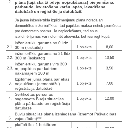
2.
plāna (tajā skaitā būvju nojaukšanas) pieņemšana,
pārbaude, ievietošana karšu lapās, ievadīšana
datubāzē un reģistrācija datubāzē:
Ja jauna inženiertīkla izpildmerījumu plānā norāda arī
demontētos inženiertīklus, tad papildus maksa netiek piemērota
par demontēto posmu. Ja nepieciešams, tad abus
izpildmērījumus var noformēt atsevišķi, bet iesniegt kopā.
inženiertīklu garums no 0 līdz
2.1.
1 objekts
8,00
30 m (ieskaitot)
inženiertīklu garums no 31 līdz
2.2.
1 objekts
10,50
300 m (ieskaitot)
inženiertīklu garums virs 300
2.3.
1 objekts
3,50
m, papildus par katriem
nākamajiem 100 m
Izpildmērījuma plāna par ēkas
3.
1 objekts
7,00
nojaukšanu (demontāžu)
reģistrācija datubāzē
Sertificētas personas
4.
1 objekts
12,00
sagatavota Būvju situācijas
plāna pārbaude un reģistrācija
datubāzē
Būvju situācijas plāna izsniegšana (izņemot Pašvaldības
5.
vajadzībām)***:
platībā līdz 1 hektāram