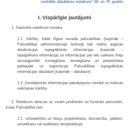
centrālās datubāzes noteikumi
"
69.
un
79. punktu
I. Vispārīgie jautājumi
1. Saistošie noteikumi nosaka:
1.1. kārtību, kādā Ogres novada pašvaldības (turpmāk –
Pašvaldība) administratīvajā teritorijā tiek veikta augstas
detalizācijas topogrāfiskās informācijas (turpmāk –
topogrāfiskā informācija) un informācijas par ielu sarkano līniju
aizsargjoslām izsniegšana, iesniegšana un pieņemšana
pārbaudei un reģistrācijai Pašvaldības topogrāfiskās
informācijas datubāzē (turpmāk – datubāze).
1.2. Ģeotelpiskās informācijas pakalpojumu cenrādi un maksas
veikšanas kārtību.
2. Noteikumi attiecas uz visām juridiskām un fiziskām personām,
kuras Pašvaldībā veic:
2.1. inženiertīklu un būvju projektēšanu, būvniecību, pārbūvi,
uzturēšanu vai nodošanu ekspluatācijā;