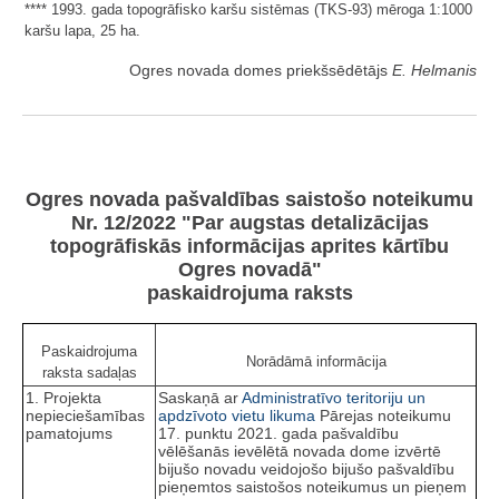
**** 1993. gada topogrāfisko karšu sistēmas (TKS-93) mēroga 1:1000
karšu lapa, 25 ha.
Ogres novada domes priekšsēdētājs
E. Helmanis
Ogres novada pašvaldības saistošo noteikumu
Nr. 12/2022 "Par augstas detalizācijas
topogrāfiskās informācijas aprites kārtību
Ogres novadā"
paskaidrojuma raksts
Paskaidrojuma
Norādāmā informācija
raksta sadaļas
1. Projekta
Saskaņā ar
Administratīvo teritoriju un
nepieciešamības
apdzīvoto vietu likuma
Pārejas noteikumu
pamatojums
17. punktu 2021. gada pašvaldību
vēlēšanās ievēlētā novada dome izvērtē
bijušo novadu veidojošo bijušo pašvaldību
pieņemtos saistošos noteikumus un pieņem