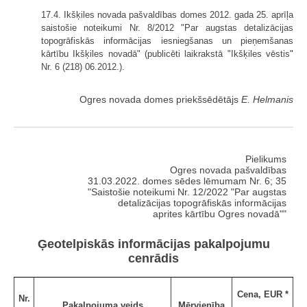
17.4. Ikšķiles novada pašvaldības domes 2012. gada 25. aprīļa
saistošie noteikumi Nr. 8/2012 "Par augstas detalizācijas
topogrāfiskās informācijas iesniegšanas un pieņemšanas
kārtību Ikšķiles novadā" (publicēti laikrakstā "Ikšķiles vēstis"
Nr. 6 (218) 06.2012.).
Ogres novada domes priekšsēdētājs
E. Helmanis
Pielikums
Ogres novada pašvaldības
31.03.2022. domes sēdes lēmumam Nr. 6; 35
"Saistošie noteikumi Nr. 12/2022 "Par augstas
detalizācijas topogrāfiskās informācijas
aprites kārtību Ogres novadā""
Ģeotelpiskās informācijas pakalpojumu
cenrādis
Cena, EUR *
Nr.
Pakalpojuma veids
Mērvienība