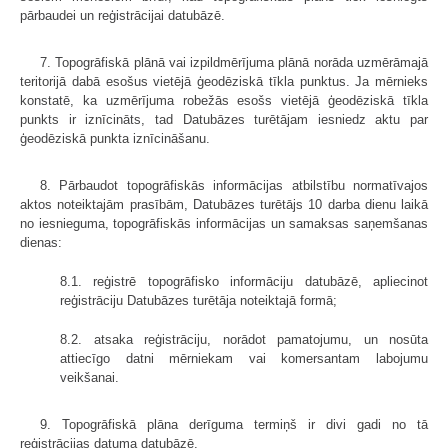
pārbaudei un reģistrācijai datubāzē.
7. Topogrāfiskā plānā vai izpildmērījuma plānā norāda uzmērāmajā
teritorijā dabā esošus vietējā ģeodēziskā tīkla punktus. Ja mērnieks
konstatē, ka uzmērījuma robežās esošs vietējā ģeodēziskā tīkla
punkts ir iznīcināts, tad Datubāzes turētājam iesniedz aktu par
ģeodēziskā punkta iznīcināšanu.
8. Pārbaudot topogrāfiskās informācijas atbilstību normatīvajos
aktos noteiktajām prasībām, Datubāzes turētājs 10 darba dienu laikā
no iesnieguma, topogrāfiskās informācijas un samaksas saņemšanas
dienas:
8.1. reģistrē topogrāfisko informāciju datubāzē, apliecinot
reģistrāciju Datubāzes turētāja noteiktajā formā;
8.2. atsaka reģistrāciju, norādot pamatojumu, un nosūta
attiecīgo datni mērniekam vai komersantam labojumu
veikšanai.
9. Topogrāfiskā plāna derīguma termiņš ir divi gadi no tā
reģistrācijas datuma datubāzē.