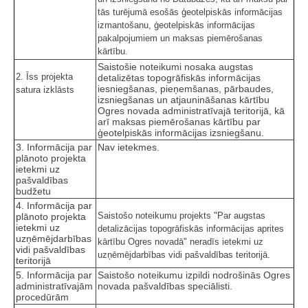
tās turējumā esošās ģeotelpiskās informācijas
izmantošanu, ģeotelpiskās informācijas
pakalpojumiem un maksas piemērošanas
kārtību.
Saistošie noteikumi nosaka augstas
2. Īss projekta
detalizētas topogrāfiskās informācijas
iesniegšanas, pieņemšanas, pārbaudes,
satura izklāsts
izsniegšanas un atjaunināšanas kārtību
Ogres novada administratīvajā teritorijā, kā
arī maksas piemērošanas kārtību par
ģeotelpiskās informācijas izsniegšanu.
3. Informācija par
Nav ietekmes.
plānoto projekta
ietekmi uz
pašvaldības
budžetu
4. Informācija par
Saistošo noteikumu projekts "Par augstas
plānoto projekta
ietekmi uz
detalizācijas topogrāfiskās informācijas aprites
uzņēmējdarbības
kārtību Ogres novadā" neradīs ietekmi uz
vidi pašvaldības
uzņēmējdarbības vidi pašvaldības teritorijā.
teritorijā
5. Informācija par
Saistošo noteikumu izpildi nodrošinās Ogres
administratīvajām
novada pašvaldības speciālisti.
procedūrām