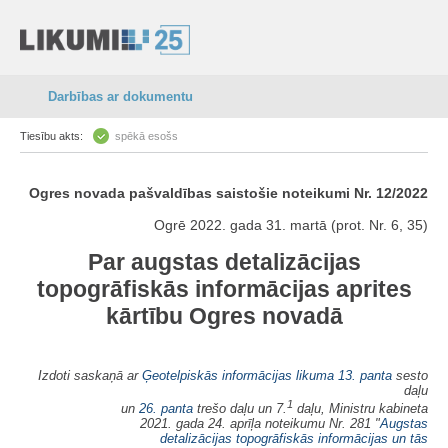
Darbības ar dokumentu
Tiesību akts:
spēkā esošs
Ogres novada pašvaldības saistošie noteikumi Nr. 12/2022
Ogrē 2022. gada 31. martā (prot. Nr. 6, 35)
Par augstas detalizācijas
topogrāfiskās informācijas aprites
kārtību Ogres novadā
Izdoti saskaņā ar
Ģeotelpiskās informācijas likuma
13. panta
sesto
daļu
1
un
26. panta
trešo daļu un 7.
daļu, Ministru kabineta
2021. gada 24. aprīļa noteikumu Nr. 281 "
Augstas
detalizācijas topogrāfiskās informācijas un tās