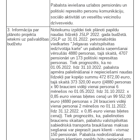
Pabalsta ieviešana uzlabos pensionāru un
politiski represēto personu komunikāciju,
sociālo aktivitāti un veselību veicinošu
dzīvesveidu.
3. Informācija par
Noteikumu izpildei tiek plānoti papildu
plānoto projekta
naudas līdzekļi JSLP 2022. gada budžetā.
ietekmi uz pašvaldības
JSLP uz 31.01.2022. personalizētās
budžetu
viedkartes "Jelgavas valstspilsētas
iedzīvotāja karte" un pabalsta saņemšanai
vērsušās 4880 personas, tajā skaitā, 4707
pensionāri un 173 politiski represētas
personas. Tiek prognozēts, ka no
01.05.2022. līdz 31.10.2022. pabalsta
apmēra palielināšanai ir nepieciešami naudas
euro
līdzekļi par kopējo summu 472 872,00
,
euro
tajā skaitā 373 320,00
((4880 personas
x 90 braucieni vidēji vienai personai 6
mēnešos no 01.05.2022. līdz 31.10.2022. x
euro
0,85
vienas biļetes cena) un 99 552,00
euro
(4880 personas x 24 braucieni vidēji
vienai personai 2 mēnešos no 01.11.2022.
euro
līdz 31.12.2022. x 0,85
vienas biļetes
cena)). Tiek prognozēts, ka, palielinoties
braucienu skaitam, pabalstu valstspilsētas
sabiedriskā transporta braukšanas maksas
segšanai var pieprasīt jauni klienti - vismaz
150 pensionāri. Pabalsta nodrošināšanai
jauniem klientiem papildu būtu nepieciešams