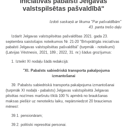
iniciatīvas pabalsti Jelgavas
valstspilsētas pašvaldībā"
Izdoti saskaņā ar likuma "Par pašvaldībām"
43. panta trešo daļu
Izdarīt Jelgavas valstspilsētas pašvaldības 2021. gada 23.
septembra saistošajos noteikumos Nr. 21-20 "Brīvprātīgās iniciatīvas
pabalsti Jelgavas valstspilsētas pašvaldībā" (turpmāk - noteikumi)
(Latvijas Vēstnesis, 2021, 189.; 2022, 31. nr.) šādus grozījumus:
1. Izteikt XI nodaļu šādā redakcijā:
"XI. Pabalsts sabiedriskā transporta pakalpojuma
izmantošanai
39. Pabalstu sabiedriskā transporta pakalpojuma izmantošanai
(turpmāk XI nodaļā - pabalsts) Jelgavas valstspilsētā Jelgavas
pilsētas nozīmes maršrutu tīklā 100 % apmērā no braukšanas
maksas piešķir uz nenoteiktu laiku, nepārsniedzot 20 braucienus
mēnesī:
39.1. pensionāram;
39.2. politiski represētai personai.