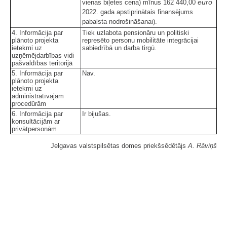
euro
vienas biļetes cena) mīnus 162 440,00
2022. gada apstiprinātais finansējums
pabalsta nodrošināšanai).
4. Informācija par
Tiek uzlabota pensionāru un politiski
plānoto projekta
represēto personu mobilitāte integrācijai
ietekmi uz
sabiedrībā un darba tirgū.
uzņēmējdarbības vidi
pašvaldības teritorijā
5. Informācija par
Nav.
plānoto projekta
ietekmi uz
administratīvajām
procedūrām
6. Informācija par
Ir bijušas.
konsultācijām ar
privātpersonām
Jelgavas valstspilsētas domes priekšsēdētājs
A. Rāviņš