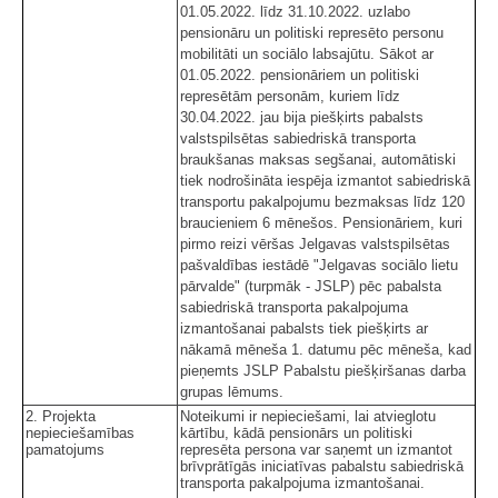
01.05.2022. līdz 31.10.2022. uzlabo
pensionāru un politiski represēto personu
mobilitāti un sociālo labsajūtu. Sākot ar
01.05.2022. pensionāriem un politiski
represētām personām, kuriem līdz
30.04.2022. jau bija piešķirts pabalsts
valstspilsētas sabiedriskā transporta
braukšanas maksas segšanai, automātiski
tiek nodrošināta iespēja izmantot sabiedriskā
transportu pakalpojumu bezmaksas līdz 120
braucieniem 6 mēnešos. Pensionāriem, kuri
pirmo reizi vēršas Jelgavas valstspilsētas
pašvaldības iestādē "Jelgavas sociālo lietu
pārvalde" (turpmāk - JSLP) pēc pabalsta
sabiedriskā transporta pakalpojuma
izmantošanai pabalsts tiek piešķirts ar
nākamā mēneša 1. datumu pēc mēneša, kad
pieņemts JSLP Pabalstu piešķiršanas darba
grupas lēmums.
2. Projekta
Noteikumi ir nepieciešami, lai atvieglotu
nepieciešamības
kārtību, kādā pensionārs un politiski
pamatojums
represēta persona var saņemt un izmantot
brīvprātīgās iniciatīvas pabalstu sabiedriskā
transporta pakalpojuma izmantošanai.