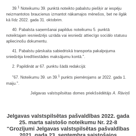
1
39.
Noteikumu 39. punktā noteikto pabalstu piešķir ar iespēju
neizmantotos braucienus izmantot nākamajos mēnešos, bet ne ilgāk
kā līdz 2022. gada 31. oktobrim.
40. Pabalsta saņemšanai papildus noteikumu 5. punktā
noteiktajam iesniedzējs uzrāda vai iesniedz attiecīgo sociālo statusu
apliecinošu dokumentu.
41. Pabalstu pārskaita sabiedriskā transporta pakalpojuma
sniedzēja kredītiestādes maksājumu kontā.".
2. Papildināt ar 67. punktu šādā redakcijā:
1
"67. Noteikumu 39. un 39.
punkts piemērojams ar 2022. gada 1.
maiju.".
Jelgavas valstspilsētas domes priekšsēdētājs
A. Rāviņš
Jelgavas valstspilsētas pašvaldības 2022. gada
25. marta saistošo noteikumu Nr. 22-8
"Grozījumi Jelgavas valstspilsētas pašvaldības
2021. gada 23. septembra saistošajos