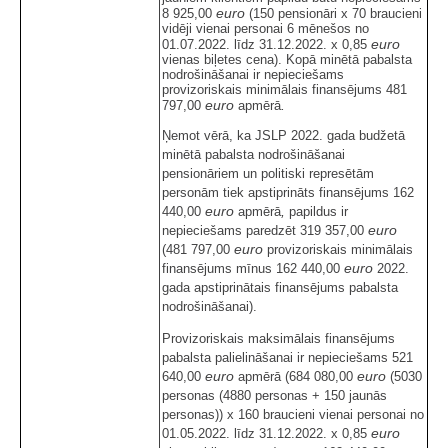
euro
8 925,00
(150 pensionāri x 70 braucieni
vidēji vienai personai 6 mēnešos no
euro
01.07.2022. līdz 31.12.2022. x 0,85
vienas biļetes cena). Kopā minētā pabalsta
nodrošināšanai ir nepieciešams
provizoriskais minimālais finansējums 481
euro
.
797,00
apmērā
Ņemot vērā, ka JSLP 2022. gada budžetā
minētā pabalsta nodrošināšanai
pensionāriem un politiski represētām
personām tiek apstiprināts finansējums 162
euro
,
440,00
apmērā
papildus ir
euro
nepieciešams paredzēt 319 357,00
euro
(481 797,00
provizoriskais minimālais
euro
finansējums mīnus 162 440,00
2022.
gada apstiprinātais finansējums pabalsta
nodrošināšanai).
Provizoriskais maksimālais finansējums
pabalsta palielināšanai ir nepieciešams 521
euro
euro
640,00
apmērā (684 080,00
(5030
personas (4880 personas + 150 jaunās
personas)) x 160 braucieni vienai personai no
euro
01.05.2022. līdz 31.12.2022. x 0,85