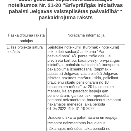
noteikumos Nr. 21-20 "Brīvprātīgās iniciatīvas
pabalsti Jelgavas valstspilsētas pašvaldībā""
paskaidrojuma raksts
Paskaidrojuma raksta
Norādāmā informācija
sadaļas
1. Īss projekta satura
Saistošie noteikumi (turpmāk - noteikumi)
izklāsts
tiek izdoti saskaņā ar likuma "Par
pašvaldībām" 43. panta trešo daļu, lai
precizētu kārtību, kādā piešķir brīvprātīgās
iniciatīvas pabalstu sabiedriskā transporta
pakalpojuma izmantošanai (turpmāk -
pabalsts) Jelgavas valstspilsētā Jelgavas
pilsētas nozīmes maršrutu tīklā, palielinot
braucienu skaitu pensionāram no 10
braucieniem mēnesī uz 20 braucieniem
mēnesī, kā arī paredzot iespēju gan
pensionāram, gan politiski represētai
personai neizmantotos braucienus izmantot
nākamajos mēnešos laika periodā
01.05.2022. līdz 31.10.2022.
Braucienu skaita palielināšana un iespēja
izmantot neizmantotos braucienus
nākamajos mēnešos laika periodā no