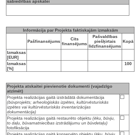
sabiedrības apskatei
Informācija par Projekta faktiskajām izmaksām
Pašvaldības
Cits
Pašfinansējums
piešķirtais
Kopā
finansējums
līdzfinansējums
Izmaksas
[EUR]
Izmaksas
100
[%]
Projekta atskaitei pievienotie dokumenti (vajadzīgo
atzīmēt)
Projekta realizācijas gaitā izstrādātā dokumentācija
(būvprojekts; arheoloģiskās izpētes, kultūrvēsturiskās
izpētes vai kultūrvēsturiskās inventarizācijas
dokumentācija)
Projekta realizācijas gaitā restaurēto objektu
(ēku, būvju,
to daļu, būvamatniecības izstrādājumu un būvdetaļu)
fotofiksācija
Projekta realizācijas gaitā konservēto objektu
(ēku, būvju,