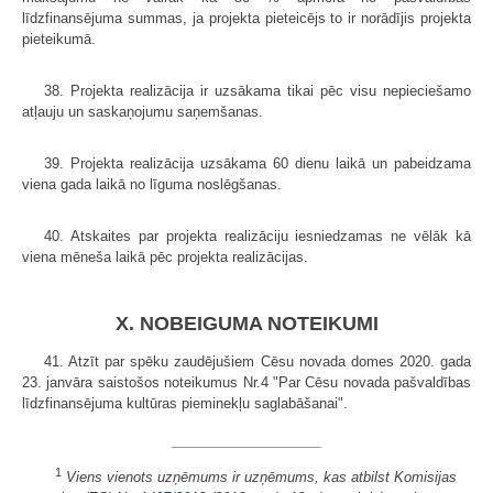
līdzfinansējuma summas, ja projekta pieteicējs to ir norādījis projekta
pieteikumā.
38. Projekta realizācija ir uzsākama tikai pēc visu nepieciešamo
atļauju un saskaņojumu saņemšanas.
39. Projekta realizācija uzsākama 60 dienu laikā un pabeidzama
viena gada laikā no līguma noslēgšanas.
40. Atskaites par projekta realizāciju iesniedzamas ne vēlāk kā
viena mēneša laikā pēc projekta realizācijas.
X. NOBEIGUMA NOTEIKUMI
41. Atzīt par spēku zaudējušiem Cēsu novada domes 2020. gada
23. janvāra saistošos noteikumus Nr.4 "Par Cēsu novada pašvaldības
līdzfinansējuma kultūras pieminekļu saglabāšanai".
1
Viens vienots uzņēmums ir uzņēmums, kas atbilst Komisijas