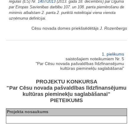
regulas (ES) Nr.
1407/2013
(2013. gada 18. decembris) par Līguma
par Eiropas Savienības darbību 107. un 108. panta piemērošanu de
minimis atbalstam 2. panta 2. punktā noteiktajai viena vienota
uzņēmuma definīcijai.
Cēsu novada domes priekšsēdētājs
J. Rozenbergs
1. pielikums
saistošajiem noteikumiem Nr. 5
"Par Cēsu novada pašvaldības līdzfinansējumu
kultūras pieminekļu saglabāšanai"
PROJEKTU KONKURSA
"Par Cēsu novada pašvaldības līdzfinansējumu
kultūras pieminekļu saglabāšanai"
PIETEIKUMS
Projekta nosaukums