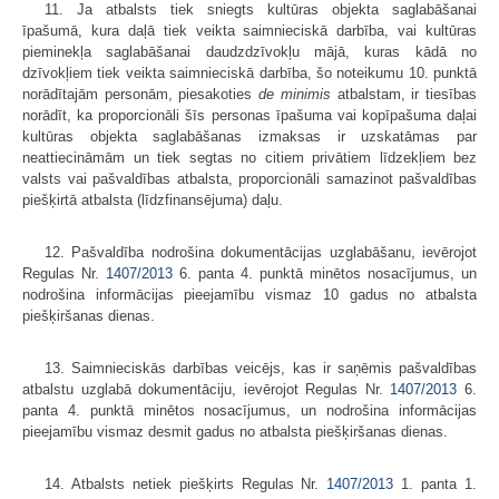
11. Ja atbalsts tiek sniegts kultūras objekta saglabāšanai
īpašumā, kura daļā tiek veikta saimnieciskā darbība, vai kultūras
pieminekļa saglabāšanai daudzdzīvokļu mājā, kuras kādā no
dzīvokļiem tiek veikta saimnieciskā darbība, šo noteikumu 10. punktā
norādītajām personām, piesakoties
de minimis
atbalstam, ir tiesības
norādīt, ka proporcionāli šīs personas īpašuma vai kopīpašuma daļai
kultūras objekta saglabāšanas izmaksas ir uzskatāmas par
neattiecināmām un tiek segtas no citiem privātiem līdzekļiem bez
valsts vai pašvaldības atbalsta, proporcionāli samazinot pašvaldības
piešķirtā atbalsta (līdzfinansējuma) daļu.
12. Pašvaldība nodrošina dokumentācijas uzglabāšanu, ievērojot
Regulas Nr.
1407/2013
6. panta 4. punktā minētos nosacījumus, un
nodrošina informācijas pieejamību vismaz 10 gadus no atbalsta
piešķiršanas dienas.
13. Saimnieciskās darbības veicējs, kas ir saņēmis pašvaldības
atbalstu uzglabā dokumentāciju, ievērojot Regulas Nr.
1407/2013
6.
panta 4. punktā minētos nosacījumus, un nodrošina informācijas
pieejamību vismaz desmit gadus no atbalsta piešķiršanas dienas.
14. Atbalsts netiek piešķirts Regulas Nr.
1407/2013
1. panta 1.