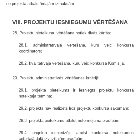
no projekta atbalstāmajām izmaksām.
VIII. PROJEKTU IESNIEGUMU VĒRTĒŠANA
28. Projektu pieteikumu vērtēšana notiek divās kārtās:
28.1. administratīvajā vērtēšanā, kuru veic konkursa
koordinators;
28.2. kvalitatīvajā vērtēšanā, kuru veic konkursa Komisija.
29. Projektu administratīvās vērtēšanas kritēriji:
29.1. projekta pieteikums ir iesniegts projektu konkursa
noteiktajā termiņā;
29.2. projekts nav realizēts līdz projektu konkursa sākumam;
29.3. projekta pieteikums atbilst noformējuma prasībām;
29.4. projekta iesniedzējs atbilst konkursa noteikumos
ceturtajā daļā izvirzītajām prasībām;