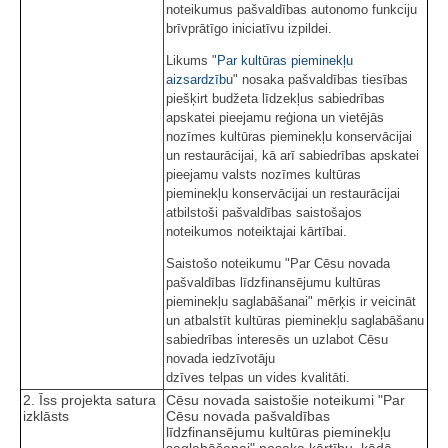
noteikumus pašvaldības autonomo funkciju
brīvprātīgo iniciatīvu izpildei.
Likums "
Par kultūras pieminekļu
aizsardzību
" nosaka pašvaldības tiesības
piešķirt budžeta līdzekļus sabiedrības
apskatei pieejamu reģiona un vietējās
nozīmes kultūras pieminekļu konservācijai
un restaurācijai, kā arī sabiedrības apskatei
pieejamu valsts nozīmes kultūras
pieminekļu konservācijai un restaurācijai
atbilstoši pašvaldības saistošajos
noteikumos noteiktajai kārtībai.
Saistošo noteikumu "Par Cēsu novada
pašvaldības līdzfinansējumu kultūras
pieminekļu saglabāšanai" mērķis ir veicināt
un atbalstīt kultūras pieminekļu saglabāšanu
sabiedrības interesēs un uzlabot Cēsu
novada iedzīvotāju
dzīves telpas un vides kvalitāti.
2. Īss projekta satura
Cēsu novada saistošie noteikumi "Par
izklāsts
Cēsu novada pašvaldības
līdzfinansējumu kultūras pieminekļu
saglabāšanai" nosaka kārtību, kādā