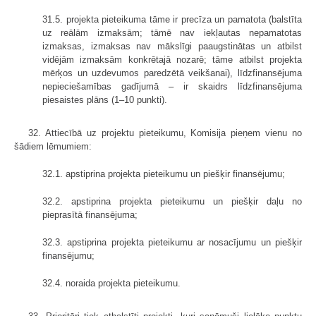
31.5. projekta pieteikuma tāme ir precīza un pamatota (balstīta
uz reālām izmaksām; tāmē nav iekļautas nepamatotas
izmaksas, izmaksas nav mākslīgi paaugstinātas un atbilst
vidējām izmaksām konkrētajā nozarē; tāme atbilst projekta
mērķos un uzdevumos paredzētā veikšanai), līdzfinansējuma
nepieciešamības gadījumā – ir skaidrs līdzfinansējuma
piesaistes plāns (1–10 punkti).
32. Attiecībā uz projektu pieteikumu, Komisija pieņem vienu no
šādiem lēmumiem:
32.1. apstiprina projekta pieteikumu un piešķir finansējumu;
32.2. apstiprina projekta pieteikumu un piešķir daļu no
pieprasītā finansējuma;
32.3. apstiprina projekta pieteikumu ar nosacījumu un piešķir
finansējumu;
32.4. noraida projekta pieteikumu.