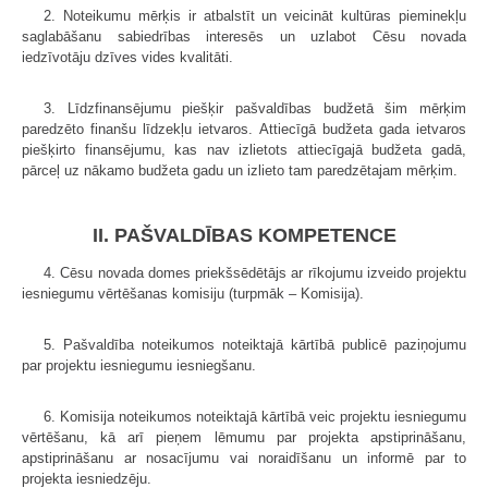
2. Noteikumu mērķis ir atbalstīt un veicināt kultūras pieminekļu
saglabāšanu sabiedrības interesēs un uzlabot Cēsu novada
iedzīvotāju dzīves vides kvalitāti.
3. Līdzfinansējumu piešķir pašvaldības budžetā šim mērķim
paredzēto finanšu līdzekļu ietvaros. Attiecīgā budžeta gada ietvaros
piešķirto finansējumu, kas nav izlietots attiecīgajā budžeta gadā,
pārceļ uz nākamo budžeta gadu un izlieto tam paredzētajam mērķim.
II. PAŠVALDĪBAS KOMPETENCE
4. Cēsu novada domes priekšsēdētājs ar rīkojumu izveido projektu
iesniegumu vērtēšanas komisiju (turpmāk – Komisija).
5. Pašvaldība noteikumos noteiktajā kārtībā publicē paziņojumu
par projektu iesniegumu iesniegšanu.
6. Komisija noteikumos noteiktajā kārtībā veic projektu iesniegumu
vērtēšanu, kā arī pieņem lēmumu par projekta apstiprināšanu,
apstiprināšanu ar nosacījumu vai noraidīšanu un informē par to
projekta iesniedzēju.