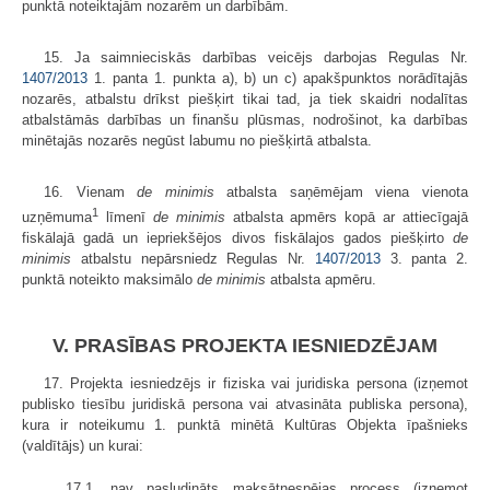
punktā noteiktajām nozarēm un darbībām.
15. Ja saimnieciskās darbības veicējs darbojas Regulas Nr.
1407/2013
1. panta 1. punkta a), b) un c) apakšpunktos norādītajās
nozarēs, atbalstu drīkst piešķirt tikai tad, ja tiek skaidri nodalītas
atbalstāmās darbības un finanšu plūsmas, nodrošinot, ka darbības
minētajās nozarēs negūst labumu no piešķirtā atbalsta.
16. Vienam
de minimis
atbalsta saņēmējam viena vienota
1
uzņēmuma
līmenī
de minimis
atbalsta apmērs kopā ar attiecīgajā
fiskālajā gadā un iepriekšējos divos fiskālajos gados piešķirto
de
minimis
atbalstu nepārsniedz Regulas Nr.
1407/2013
3. panta 2.
punktā noteikto maksimālo
de minimis
atbalsta apmēru.
V. PRASĪBAS PROJEKTA IESNIEDZĒJAM
17. Projekta iesniedzējs ir fiziska vai juridiska persona (izņemot
publisko tiesību juridiskā persona vai atvasināta publiska persona),
kura ir noteikumu 1. punktā minētā Kultūras Objekta īpašnieks
(valdītājs) un kurai:
17.1. nav pasludināts maksātnespējas process (izņemot