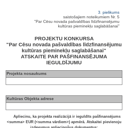
3. pielikums
saistošajiem noteikumiem Nr. 5
"Par Cēsu novada pašvaldības līdzfinansējumu
kultūras pieminekļu saglabāšanai"
PROJEKTU KONKURSA
"Par Cēsu novada pašvaldības līdzfinansējumu
kultūras pieminekļu saglabāšanai"
ATSKAITE PAR PAŠFINANSĒJUMA
IEGULDĪJUMU
Projekta nosaukums
Kultūras Objekta adrese
Apliecinu, ka projekta realizācijā ir ieguldīts pašfinansējums
<summa> EUR (<summa vārdiem>) apmērā. Atskaitei pievienoju
izdevumus apliecinošus dokumentus: