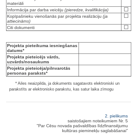
materiāli
Informācija par darba veicēju
(pieredze, kvalifikācija)
Kopīpašnieku vienošanās par projekta realizāciju
(ja
attiecināms)
Citi dokumenti
Projekta pieteikuma iesniegšanas
datums*
Projekta pieteicējs vārds,
uzvārds/nosaukums
Projekta pieteicēja/pilnvarotās
personas paraksts*
* Ailes neaizpilda, ja dokuments sagatavots elektroniski un
parakstīts ar elektronisko parakstu, kas satur laika zīmogu
2. pielikums
saistošajiem noteikumiem Nr. 5
"Par Cēsu novada pašvaldības līdzfinansējumu
kultūras pieminekļu saglabāšanai"