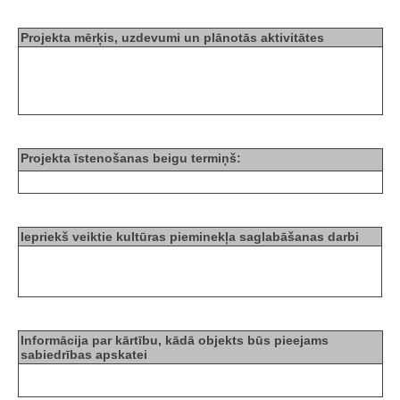
Projekta mērķis, uzdevumi un plānotās aktivitātes
Projekta īstenošanas beigu termiņš:
Iepriekš veiktie kultūras pieminekļa saglabāšanas darbi
Informācija par kārtību, kādā objekts būs pieejams
sabiedrības apskatei