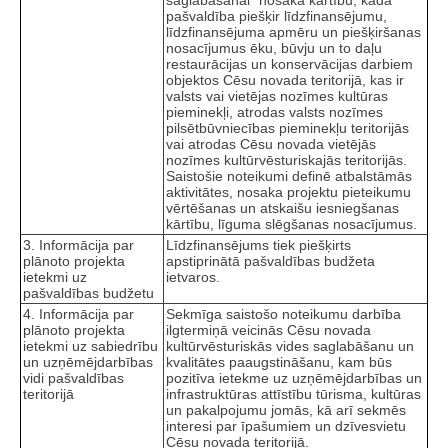
pašvaldība piešķir līdzfinansējumu,
līdzfinansējuma apmēru un piešķiršanas
nosacījumus ēku, būvju un to daļu
restaurācijas un konservācijas darbiem
objektos Cēsu novada teritorijā, kas ir
valsts vai vietējas nozīmes kultūras
pieminekļi, atrodas valsts nozīmes
pilsētbūvniecības pieminekļu teritorijās
vai atrodas Cēsu novada vietējās
nozīmes kultūrvēsturiskajās teritorijās.
Saistošie noteikumi definē atbalstāmās
aktivitātes, nosaka projektu pieteikumu
vērtēšanas un atskaišu iesniegšanas
kārtību, līguma slēgšanas nosacījumus.
3. Informācija par
Līdzfinansējums tiek piešķirts
plānoto projekta
apstiprinātā pašvaldības budžeta
ietekmi uz
ietvaros.
pašvaldības budžetu
4. Informācija par
Sekmīga saistošo noteikumu darbība
plānoto projekta
ilgtermiņā veicinās Cēsu novada
ietekmi uz sabiedrību
kultūrvēsturiskās vides saglabāšanu un
un uzņēmējdarbības
kvalitātes paaugstināšanu, kam būs
vidi pašvaldības
pozitīva ietekme uz uzņēmējdarbības un
teritorijā
infrastruktūras attīstību tūrisma, kultūras
un pakalpojumu jomās, kā arī sekmēs
interesi par īpašumiem un dzīvesvietu
Cēsu novada teritorijā.