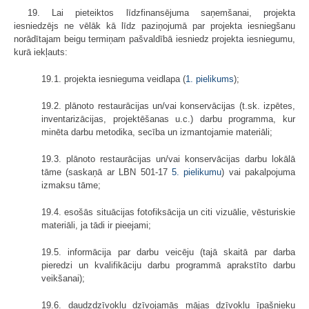
19. Lai pieteiktos līdzfinansējuma saņemšanai, projekta
iesniedzējs ne vēlāk kā līdz paziņojumā par projekta iesniegšanu
norādītajam beigu termiņam pašvaldībā iesniedz projekta iesniegumu,
kurā iekļauts:
19.1. projekta iesnieguma veidlapa (
1. pielikums
);
19.2. plānoto restaurācijas un/vai konservācijas (t.sk. izpētes,
inventarizācijas, projektēšanas u.c.) darbu programma, kur
minēta darbu metodika, secība un izmantojamie materiāli;
19.3. plānoto restaurācijas un/vai konservācijas darbu lokālā
tāme (saskaņā ar LBN 501-17
5. pielikumu
) vai pakalpojuma
izmaksu tāme;
19.4. esošās situācijas fotofiksācija un citi vizuālie, vēsturiskie
materiāli, ja tādi ir pieejami;
19.5. informācija par darbu veicēju (tajā skaitā par darba
pieredzi un kvalifikāciju darbu programmā aprakstīto darbu
veikšanai);
19.6. daudzdzīvokļu dzīvojamās mājas dzīvokļu īpašnieku