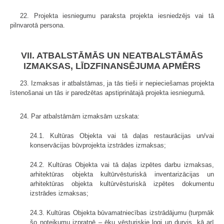
22. Projekta iesniegumu paraksta projekta iesniedzējs vai tā
pilnvarotā persona.
VII. ATBALSTĀMĀS UN NEATBALSTĀMĀS
IZMAKSAS, LĪDZFINANSĒJUMA APMĒRS
23. Izmaksas ir atbalstāmas, ja tās tieši ir nepieciešamas projekta
īstenošanai un tās ir paredzētas apstiprinātajā projekta iesniegumā.
24. Par atbalstāmām izmaksām uzskata:
24.1. Kultūras Objekta vai tā daļas restaurācijas un/vai
konservācijas būvprojekta izstrādes izmaksas;
24.2. Kultūras Objekta vai tā daļas izpētes darbu izmaksas,
arhitektūras objekta kultūrvēsturiskā inventarizācijas un
arhitektūras objekta kultūrvēsturiskā izpētes dokumentu
izstrādes izmaksas;
24.3. Kultūras Objekta būvamatniecības izstrādājumu (turpmāk
šo noteikumu izpratnē – ēku vēsturiskie logi un durvis, kā arī