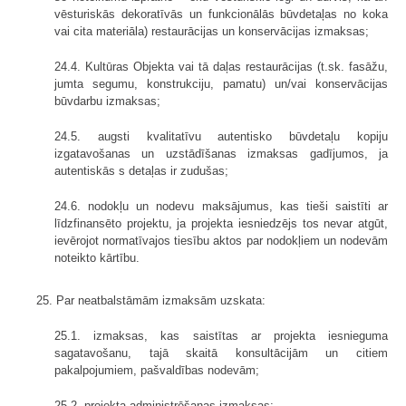
vēsturiskās dekoratīvās un funkcionālās būvdetaļas no koka
vai cita materiāla) restaurācijas un konservācijas izmaksas;
24.4. Kultūras Objekta vai tā daļas restaurācijas (t.sk. fasāžu,
jumta segumu, konstrukciju, pamatu) un/vai konservācijas
būvdarbu izmaksas;
24.5. augsti kvalitatīvu autentisko būvdetaļu kopiju
izgatavošanas un uzstādīšanas izmaksas gadījumos, ja
autentiskās s detaļas ir zudušas;
24.6. nodokļu un nodevu maksājumus, kas tieši saistīti ar
līdzfinansēto projektu, ja projekta iesniedzējs tos nevar atgūt,
ievērojot normatīvajos tiesību aktos par nodokļiem un nodevām
noteikto kārtību.
25. Par neatbalstāmām izmaksām uzskata:
25.1. izmaksas, kas saistītas ar projekta iesnieguma
sagatavošanu, tajā skaitā konsultācijām un citiem
pakalpojumiem, pašvaldības nodevām;
25.2. projekta administrēšanas izmaksas;