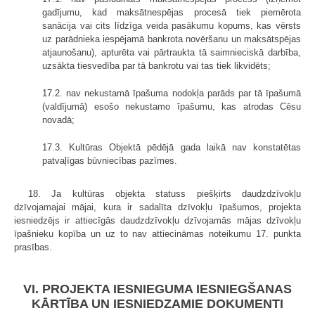
gadījumu, kad maksātnespējas procesā tiek piemērota
sanācija vai cits līdzīga veida pasākumu kopums, kas vērsts
uz parādnieka iespējamā bankrota novēršanu un maksātspējas
atjaunošanu), apturēta vai pārtraukta tā saimnieciskā darbība,
uzsākta tiesvedība par tā bankrotu vai tas tiek likvidēts;
17.2. nav nekustamā īpašuma nodokļa parāds par tā īpašumā
(valdījumā) esošo nekustamo īpašumu, kas atrodas Cēsu
novadā;
17.3. Kultūras Objektā pēdējā gada laikā nav konstatētas
patvaļīgas būvniecības pazīmes.
18. Ja kultūras objekta statuss piešķirts daudzdzīvokļu
dzīvojamajai mājai, kura ir sadalīta dzīvokļu īpašumos, projekta
iesniedzējs ir attiecīgās daudzdzīvokļu dzīvojamās mājas dzīvokļu
īpašnieku kopība un uz to nav attiecināmas noteikumu 17. punkta
prasības.
VI. PROJEKTA IESNIEGUMA IESNIEGŠANAS
KĀRTĪBA UN IESNIEDZAMIE DOKUMENTI