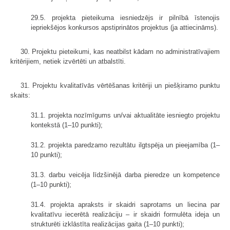
29.5. projekta pieteikuma iesniedzējs ir pilnībā īstenojis
iepriekšējos konkursos apstiprinātos projektus (ja attiecināms).
30. Projektu pieteikumi, kas neatbilst kādam no administratīvajiem
kritērijiem, netiek izvērtēti un atbalstīti.
31. Projektu kvalitatīvās vērtēšanas kritēriji un piešķiramo punktu
skaits:
31.1. projekta nozīmīgums un/vai aktualitāte iesniegto projektu
kontekstā (1–10 punkti);
31.2. projekta paredzamo rezultātu ilgtspēja un pieejamība (1–
10 punkti);
31.3. darbu veicēja līdzšinējā darba pieredze un kompetence
(1–10 punkti);
31.4. projekta apraksts ir skaidri saprotams un liecina par
kvalitatīvu iecerētā realizāciju – ir skaidri formulēta ideja un
strukturēti izklāstīta realizācijas gaita (1–10 punkti);