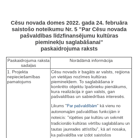
Cēsu novada domes 2022. gada 24. februāra
saistošo noteikumu Nr. 5 "Par Cēsu novada
pašvaldības līdzfinansējumu kultūras
pieminekļu saglabāšanai"
paskaidrojuma raksts
Paskaidrojuma raksta
Norādāmā informācija
sadaļas
1. Projekta
Cēsu novads ir bagāts ar valsts, reģiona
nepieciešamības
un vietējas nozīmes kultūras
pamatojums
pieminekļiem. To saglabāšana ir
konkrēto objektu īpašnieku pienākums,
kura realizācija ir gan valsts, gan
pašvaldības un sabiedrības interesēs.
Likums "
Par pašvaldībām
" kā vienu no
autonomajām pašvaldības funkcijām ir
noteicis: "rūpēties par kultūru un sekmēt
tradicionālo kultūras vērtību saglabāšanu un
tautas jaunrades attīstību", kā arī nosaka,
ka pašvaldība var izdot saistošos