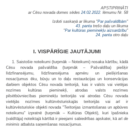
APSTIPRINĀTI
ar Cēsu novada domes sēdes
24.02.2022.
lēmumu Nr. 58
Izdoti saskaņā ar likuma "
Par pašvaldībām
"
43. panta
trešo daļu un likuma
"
Par kultūras pieminekļu aizsardzību
"
24. panta
otro daļu
I. VISPĀRĪGIE JAUTĀJUMI
1. Saistošie noteikumi (turpmāk – Noteikumi) nosaka kārtību, kādā
Cēsu novada pašvaldība (turpmāk – Pašvaldība) piešķir
līdzfinansējumu, līdzfinansējuma apmēru un piešķiršanas
nosacījumus ēku, būvju un to daļu restaurācijas un konservācijas
darbiem objektos Cēsu novada teritorijā, kas ir valsts vai vietējas
nozīmes kultūras pieminekļi, atrodas valsts nozīmes
pilsētbūvniecības pieminekļu teritorijās vai atrodas Cēsu novada
vietējās nozīmes kultūrvēsturiskajās teritorijās vai arī ir
kultūrvēsturiskie objekti novada "Teritorijas izmantošanas un apbūves
noteikumu" izpratnē (turpmāk – Kultūras Objekti), kuri īpašnieka
(valdītāja) noteiktajā kārtībā ir pieejami sabiedrības apskatei, kā arī
de
minimis
atbalsta saņemšanas nosacījumus.