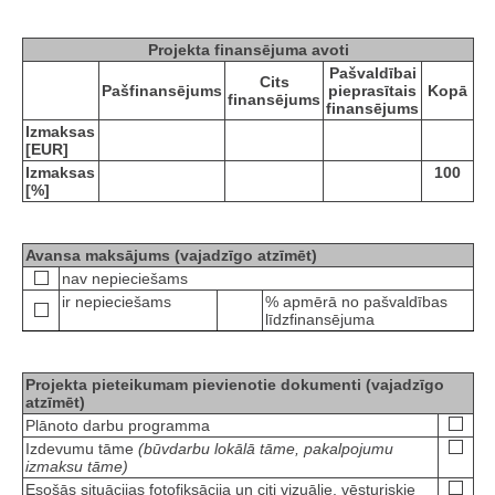
Projekta finansējuma avoti
Pašvaldībai
Cits
Pašfinansējums
pieprasītais
Kopā
finansējums
finansējums
Izmaksas
[EUR]
Izmaksas
100
[%]
Avansa maksājums (vajadzīgo atzīmēt)
nav nepieciešams
ir nepieciešams
% apmērā no pašvaldības
līdzfinansējuma
Projekta pieteikumam pievienotie dokumenti (vajadzīgo
atzīmēt)
Plānoto darbu programma
Izdevumu tāme
(būvdarbu lokālā tāme, pakalpojumu
izmaksu tāme)
Esošās situācijas fotofiksācija un citi vizuālie, vēsturiskie