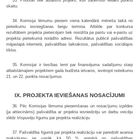
33. Prioritāri tiek atbalstīti projekti, kuri saņēmuši lielāko punktu
skaitu.
34. Komisija lēmumu pieņem viena kalendārā mēneša laikā no
pieteikumu iesniegšanas beigu termiņa. Atbilde par konkursa
rezultātiem projekta pieteicējam tiek nosūtīta pa pastu vai e-pastu uz
projekta pieteikumā norādīto adresi. Rezultātus publicē pašvaldības
mājaslapā internetā, pašvaldības laikrakstos, pašvaldības sociālajos
tīklos.
35. Komisijai ir tiesības lemt par finansējuma sadalījumu starp
atbalstāmajiem projektiem gada budžeta ietvaros, ievērojot noteikumu
21. un 22. punkta nosacījumus.
IX. PROJEKTA IEVIEŠANAS NOSACĪJUMI
36. Pēc Komisijas lēmuma pieņemšanas un nosacījumu izpildes
(ja attiecināms) pašvaldība ar projekta iesniedzēju un darbu veicēju
slēdz trīspusēju līgumu par projekta realizāciju.
37. Pašvaldība līgumā par projekta realizāciju var paredzēt avansa
maksājumu ne vairāk kā 50 % apmērā no pašvaldības