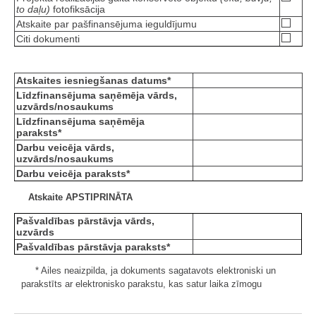
to daļu)
fotofiksācija
Atskaite par pašfinansējuma ieguldījumu
Citi dokumenti
Atskaites iesniegšanas datums*
Līdzfinansējuma saņēmēja vārds,
uzvārds/nosaukums
Līdzfinansējuma saņēmēja
paraksts*
Darbu veicēja vārds,
uzvārds/nosaukums
Darbu veicēja paraksts*
Atskaite APSTIPRINĀTA
Pašvaldības pārstāvja vārds,
uzvārds
Pašvaldības pārstāvja paraksts*
* Ailes neaizpilda, ja dokuments sagatavots elektroniski un
parakstīts ar elektronisko parakstu, kas satur laika zīmogu