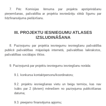
7. Pēc Komisijas lēmuma par projekta apstiprināšanu
pieņemšanas, pašvaldība ar projekta iesniedzēju slēdz līgumu par
līdzfinansējuma piešķiršanu.
III. PROJEKTU IESNIEGUMU ATLASES
IZSLUDINĀŠANA
8. Paziņojumu par projekta iesniegumu iesniegšanu pašvaldība
publicē pašvaldības mājaslapā internetā, pašvaldības laikrakstos,
pašvaldības sociālajos tīklos.
9. Paziņojumā par projektu iesniegumu iesniegšanu norāda:
9.1. konkursa kontaktpersonu/koordinatoru;
9.2. projektu iesniegšanas vietu un beigu termiņu, kas nav
īsāks par 2 (diviem) mēnešiem no paziņojuma publicēšanas
datuma;
9.3. pieejamo finansējuma apjomu;