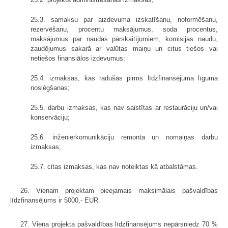
25.3. samaksu par aizdevuma izskatīšanu, noformēšanu,
rezervēšanu, procentu maksājumus, soda procentus,
maksājumus par naudas pārskaitījumiem, komisijas naudu,
zaudējumus sakarā ar valūtas maiņu un citus tiešos vai
netiešos finansiālos izdevumus;
25.4. izmaksas, kas radušās pirms līdzfinansējuma līguma
noslēgšanas;
25.5. darbu izmaksas, kas nav saistītas ar restaurāciju un/vai
konservāciju;
25.6. inženierkomunikāciju remonta un nomaiņas darbu
izmaksas;
25.7. citas izmaksas, kas nav noteiktas kā atbalstāmas.
26. Vienam projektam pieejamais maksimālais pašvaldības
līdzfinansējums ir 5000,- EUR.
27. Viena projekta pašvaldības līdzfinansējums nepārsniedz 70 %