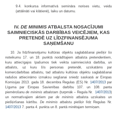
9.4. konkursa informatīvā semināra norises vietu, veidu
(attālināti vai klātienē), laiku un datumu.
IV.
DE MINIMIS
ATBALSTA NOSACĪJUMI
SAIMNIECISKĀS DARBĪBAS VEICĒJIEM, KAS
PRETENDĒ UZ LĪDZFINANSĒJUMA
SAŅEMŠANU
10. Ja līdzfinansējumu kultūras objektu saglabāšanai piešķir šo
noteikumu 17. un 18. punktā norādītajiem atbalsta pretendentiem,
kuru attiecīgajos īpašumos tiek veikta saimnieciskā darbība, un
atbalsts, uz kuru šīs personas pretendē, uzskatāms par
komercdarbības atbalstu, tad atbalstu kultūras objektu saglabāšanai
radušos attiecināmo izmaksu segšanai sniedz saskaņā ar Eiropas
Komisijas 2013. gada 18. decembra Regulas (ES) Nr.
1407/2013
par
Līguma par Eiropas Savienības darbību 107. un 108. panta
piemērošanu
de minimis
atbalstam (turpmāk – Regula Nr.
1407/2013
)
un normatīvajiem aktiem par
de minimis
atbalsta uzskaites un
piešķiršanas kārtību.
De minimis
atbalstu piešķir līdz Regulas Nr.
1407/2013
7. panta 4. punkta un 8. pantā minētajam termiņam.