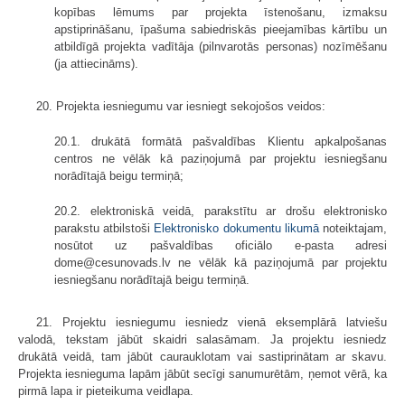
kopības lēmums par projekta īstenošanu, izmaksu
apstiprināšanu, īpašuma sabiedriskās pieejamības kārtību un
atbildīgā projekta vadītāja (pilnvarotās personas) nozīmēšanu
(ja attiecināms).
20. Projekta iesniegumu var iesniegt sekojošos veidos:
20.1. drukātā formātā pašvaldības Klientu apkalpošanas
centros ne vēlāk kā paziņojumā par projektu iesniegšanu
norādītajā beigu termiņā;
20.2. elektroniskā veidā, parakstītu ar drošu elektronisko
parakstu atbilstoši
Elektronisko dokumentu likumā
noteiktajam,
nosūtot uz pašvaldības oficiālo e-pasta adresi
dome@cesunovads.lv ne vēlāk kā paziņojumā par projektu
iesniegšanu norādītajā beigu termiņā.
21. Projektu iesniegumu iesniedz vienā eksemplārā latviešu
valodā, tekstam jābūt skaidri salasāmam. Ja projektu iesniedz
drukātā veidā, tam jābūt caurauklotam vai sastiprinātam ar skavu.
Projekta iesnieguma lapām jābūt secīgi sanumurētām, ņemot vērā, ka
pirmā lapa ir pieteikuma veidlapa.