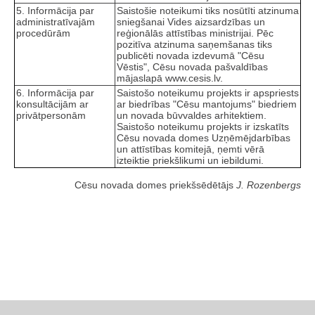
5. Informācija par
Saistošie noteikumi tiks nosūtīti atzinuma
administratīvajām
sniegšanai Vides aizsardzības un
procedūrām
reģionālās attīstības ministrijai. Pēc
pozitīva atzinuma saņemšanas tiks
publicēti novada izdevumā "Cēsu
Vēstis", Cēsu novada pašvaldības
mājaslapā www.cesis.lv.
6. Informācija par
Saistošo noteikumu projekts ir apspriests
konsultācijām ar
ar biedrības "Cēsu mantojums" biedriem
privātpersonām
un novada būvvaldes arhitektiem.
Saistošo noteikumu projekts ir izskatīts
Cēsu novada domes Uzņēmējdarbības
un attīstības komitejā, ņemti vērā
izteiktie priekšlikumi un iebildumi.
Cēsu novada domes priekšsēdētājs
J. Rozenbergs