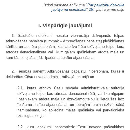
Izdoti saskaņā ar likuma "
Par palīdzību dzīvokļa
jautājumu risināšanā
"
26.
¹ panta pirmo daļu
I. Vispārīgie jautājumi
1. Saistošie noteikumi nosaka vienreizēja dzīvojamās telpas
atbrīvošanas pabalsta (turpmāk – Atbrīvošanas pabalsts) piešķiršanas
kārtību un apmēru personām, kas atbrīvo īrēto dzīvojamo telpu, kura
atrodas denacionalizētā vai likumīgajam īpašniekam atdotā mājā un
kuru tās lietojušas līdz īpašuma tiesību atjaunošanai.
2. Tiesības saņemt Atbrīvošanas pabalstu ir personām, kuras ir
deklarētas Cēsu novada administratīvajā teritorijā un:
2.1. kuras atbrīvo Cēsu novada administratīvajā teritorijā
dzīvojamo telpu, kas atrodas denacionalizētā, vai likumīgajam
īpašniekam atdotā mājā un dzīvojamo telpu ir lietojušas līdz
īpašumu tiesību atjaunošanai, un joprojām turpina dzīvot šādā
namīpašumā, ko apliecina mājas īpašnieka vai pārvaldnieka
izsniegta izziņa;
2.2. kuru ienākumi nepārsniedz Cēsu novada pašvaldības