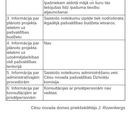
īpašniekam atdotā mājā un kuru tās
lietojušas līdz īpašuma tiesību
atjaunošanai.
3. Informācija par
Saistošo noteikumu izpilde tiek nodrošināta
plānoto projekta
ikgadējā pašvaldības budžeta ietvaros.
ietekmi uz
pašvaldības
budžetu
4. Informācija par
Nav.
plānoto projekta
ietekmi uz
uzņēmējdarbības
vidi pašvaldības
teritorijā
5. Informācija par
Saistošo noteikumu administrēšanu veic
administratīvajām
Cēsu novada pašvaldības Dzīvokļu
procedūrām
komisija.
6. Informācija par
Konsultācijas ar privātpersonām nav
konsultācijām ar
veiktas.
privātpersonām
Cēsu novada domes priekšsēdētājs
J. Rozenbergs