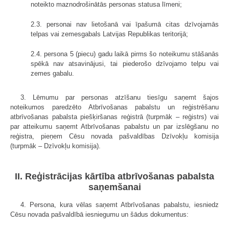
noteikto maznodrošinātās personas statusa līmeni;
2.3. personai nav lietošanā vai īpašumā citas dzīvojamās
telpas vai zemesgabals Latvijas Republikas teritorijā;
2.4. persona 5 (piecu) gadu laikā pirms šo noteikumu stāšanās
spēkā nav atsavinājusi, tai piederošo dzīvojamo telpu vai
zemes gabalu.
3. Lēmumu par personas atzīšanu tiesīgu saņemt šajos
noteikumos paredzēto Atbrīvošanas pabalstu un reģistrēšanu
atbrīvošanas pabalsta piešķiršanas reģistrā (turpmāk – reģistrs) vai
par atteikumu saņemt Atbrīvošanas pabalstu un par izslēgšanu no
reģistra, pieņem Cēsu novada pašvaldības Dzīvokļu komisija
(turpmāk – Dzīvokļu komisija).
II. Reģistrācijas kārtība atbrīvošanas pabalsta
saņemšanai
4. Persona, kura vēlas saņemt Atbrīvošanas pabalstu, iesniedz
Cēsu novada pašvaldībā iesniegumu un šādus dokumentus: