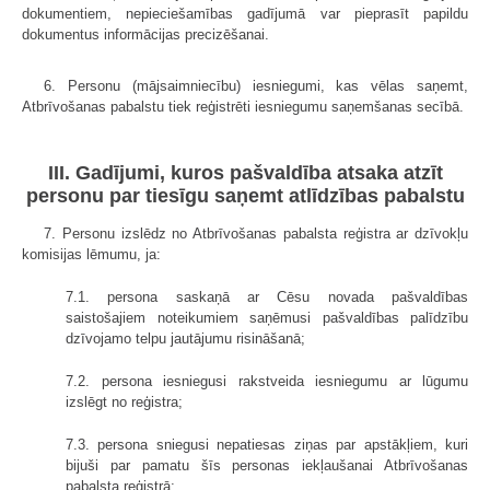
dokumentiem, nepieciešamības gadījumā var pieprasīt papildu
dokumentus informācijas precizēšanai.
6. Personu (mājsaimniecību) iesniegumi, kas vēlas saņemt,
Atbrīvošanas pabalstu tiek reģistrēti iesniegumu saņemšanas secībā.
III. Gadījumi, kuros pašvaldība atsaka atzīt
personu par tiesīgu saņemt atlīdzības pabalstu
7. Personu izslēdz no Atbrīvošanas pabalsta reģistra ar dzīvokļu
komisijas lēmumu, ja:
7.1. persona saskaņā ar Cēsu novada pašvaldības
saistošajiem noteikumiem saņēmusi pašvaldības palīdzību
dzīvojamo telpu jautājumu risināšanā;
7.2. persona iesniegusi rakstveida iesniegumu ar lūgumu
izslēgt no reģistra;
7.3. persona sniegusi nepatiesas ziņas par apstākļiem, kuri
bijuši par pamatu šīs personas iekļaušanai Atbrīvošanas
pabalsta reģistrā;