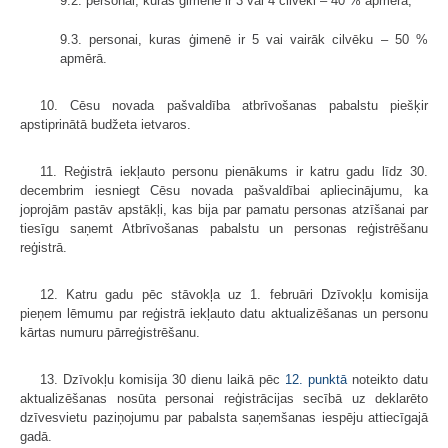
9.2. personai, kuras ģimenē ir 3 vai 4 cilvēki – 40 % apmērā;
9.3. personai, kuras ģimenē ir 5 vai vairāk cilvēku – 50 %
apmērā.
10. Cēsu novada pašvaldība atbrīvošanas pabalstu piešķir
apstiprinātā budžeta ietvaros.
11. Reģistrā iekļauto personu pienākums ir katru gadu līdz 30.
decembrim iesniegt Cēsu novada pašvaldībai apliecinājumu, ka
joprojām pastāv apstākļi, kas bija par pamatu personas atzīšanai par
tiesīgu saņemt Atbrīvošanas pabalstu un personas reģistrēšanu
reģistrā.
12. Katru gadu pēc stāvokļa uz 1. februāri Dzīvokļu komisija
pieņem lēmumu par reģistrā iekļauto datu aktualizēšanas un personu
kārtas numuru pārreģistrēšanu.
13. Dzīvokļu komisija 30 dienu laikā pēc
12. punktā
noteikto datu
aktualizēšanas nosūta personai reģistrācijas secībā uz deklarēto
dzīvesvietu paziņojumu par pabalsta saņemšanas iespēju attiecīgajā
gadā.