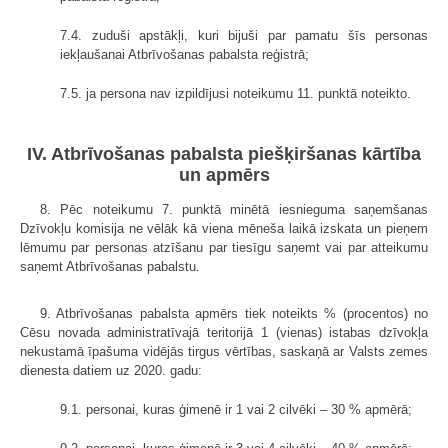
7.4. zuduši apstākļi, kuri bijuši par pamatu šīs personas
iekļaušanai Atbrīvošanas pabalsta reģistrā;
7.5. ja persona nav izpildījusi noteikumu 11. punktā noteikto.
IV. Atbrīvošanas pabalsta piešķiršanas kārtība
un apmērs
8. Pēc noteikumu 7. punktā minētā iesnieguma saņemšanas
Dzīvokļu komisija ne vēlāk kā viena mēneša laikā izskata un pieņem
lēmumu par personas atzīšanu par tiesīgu saņemt vai par atteikumu
saņemt Atbrīvošanas pabalstu.
9. Atbrīvošanas pabalsta apmērs tiek noteikts % (procentos) no
Cēsu novada administratīvajā teritorijā 1 (vienas) istabas dzīvokļa
nekustamā īpašuma vidējās tirgus vērtības, saskaņā ar Valsts zemes
dienesta datiem uz 2020. gadu:
9.1. personai, kuras ģimenē ir 1 vai 2 cilvēki – 30 % apmērā;