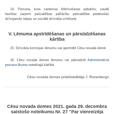
14. Persona, kura saņēmusi Atbrīvošanas pabalstu, zaudē
tiesības saņemt pašvaldības palīdzību pašvaldībai piederošās
dzīvojamās telpas un sociālā dzīvokļa izīrēšanā.
V. Lēmuma apstrīdēšanas un pārsūdzēšanas
kārtība
15. Dzīvokļa komisijas lēmumu var apstrīdēt Cēsu novada domē.
16. Cēsu novada domes lēmumu var pārsūdzēt
Administratīvā
procesa likuma
noteiktajā kārtībā.
Cēsu novada domes priekšsēdētājs
J. Rozenbergs
Cēsu novada domes 2021. gada 29. decembra
saistošo noteikumu Nr. 27 "Par vienreizēja