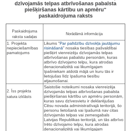
dzīvojamās telpas atbrīvošanas pabalsta
piešķiršanas kārtību un apmēru"
paskaidrojuma raksts
Paskaidrojuma
Norādāmā informācija
raksta sadaļas
1. Projekta
Likums "
Par palīdzību dzīvokļa jautājumu
nepieciešamības
risināšanā
" nosaka tiesības pašvaldībai
pamatojums
piešķirt vienreizēju dzīvojamās telpas
atbrīvošanas pabalstu personām, kuras
atbrīvo dzīvojamo telpu, kura atrodas
denacionalizētā vai likumīgajam
īpašniekam atdotā mājā un kuru tās ir
lietojušas līdz īpašuma tiesību
atjaunošanai.
Saistošie noteikumi nosaka vienreizēja
2. Īss projekta
dzīvojamās telpas atbrīvošanas pabalsta
piešķiršanas kārtību un apmēru personām,
satura izklāsts
kuras savu dzīvesvietu ir deklarējušas
Cēsu novada administratīvajā teritorijā, šo
personu lietošanā vai īpašumā nav citas
dzīvojamās telpas vai zemesgabals
Latvijas Republikas teritorijā, un tās atbrīvo
īrēto dzīvojamo telpu, kura atrodas
denacionalizētā vai likumīgajam