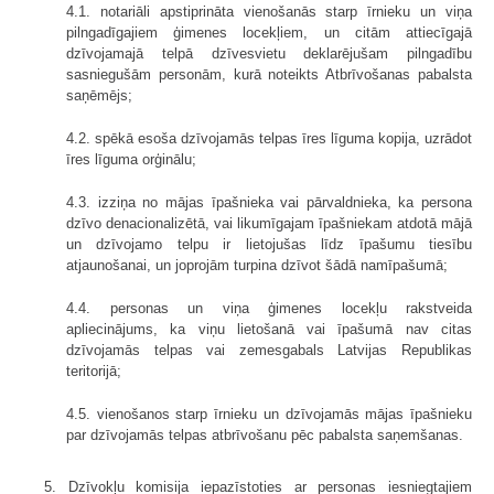
4.1. notariāli apstiprināta vienošanās starp īrnieku un viņa
pilngadīgajiem ģimenes locekļiem, un citām attiecīgajā
dzīvojamajā telpā dzīvesvietu deklarējušam pilngadību
sasniegušām personām, kurā noteikts Atbrīvošanas pabalsta
saņēmējs;
4.2. spēkā esoša dzīvojamās telpas īres līguma kopija, uzrādot
īres līguma orģinālu;
4.3. izziņa no mājas īpašnieka vai pārvaldnieka, ka persona
dzīvo denacionalizētā, vai likumīgajam īpašniekam atdotā mājā
un dzīvojamo telpu ir lietojušas līdz īpašumu tiesību
atjaunošanai, un joprojām turpina dzīvot šādā namīpašumā;
4.4. personas un viņa ģimenes locekļu rakstveida
apliecinājums, ka viņu lietošanā vai īpašumā nav citas
dzīvojamās telpas vai zemesgabals Latvijas Republikas
teritorijā;
4.5. vienošanos starp īrnieku un dzīvojamās mājas īpašnieku
par dzīvojamās telpas atbrīvošanu pēc pabalsta saņemšanas.
5. Dzīvokļu komisija iepazīstoties ar personas iesniegtajiem