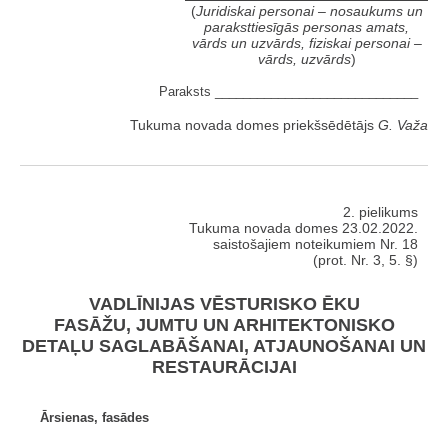
(
Juridiskai personai – nosaukums un
paraksttiesīgās personas amats,
vārds un uzvārds, fiziskai personai –
vārds, uzvārds
)
Paraksts _____________________________
Tukuma novada domes priekšsēdētājs
G. Važa
2. pielikums
Tukuma novada domes 23.02.2022.
saistošajiem noteikumiem Nr. 18
(prot. Nr. 3, 5. §)
VADLĪNIJAS VĒSTURISKO ĒKU
FASĀŽU, JUMTU UN ARHITEKTONISKO
DETAĻU SAGLABĀŠANAI, ATJAUNOŠANAI UN
RESTAURĀCIJAI
Ārsienas, fasādes