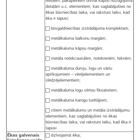
reliņiem, pakāpieniem un/vai kāpņu nožogojuma
detaļām u.c. elementiem, kas saglabājušies no
ēkas būvniecības laika, vai raksturo laiku, kad
ēka ir tapusi;
būvgaldniecības izstrādājuma komplektam;
metālkaluma balkonu margām;
metālkaluma kāpņu margām;
metāla notekcaurulēm, notekrenēm, teknēm;
metālkaluma durvju, logu un vārtu
aprīkojumiem – vērējelementiem un
slēdzējelementiem;
metālkaluma logu vērtņu fiksatoriem;
metālkaluma karogu turētājiem;
citiem metālkalumu un metāla izstrādājumu
elementiem, kas saglabājušies no ēkas
būvniecības laika, vai raksturo laiku, kad ēka ir
tapusi
Ēkas galvenais
dzīvojamā ēka;
lietošanas veids