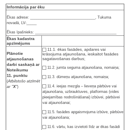
Informācija par ēku
Ēkas adrese: ________________________________, Tukuma
novadā, LV-_____
Ēkas īpašnieks: ________________________________________
Ēkas kadastra
apzīmējums
11.1. ēkas fasādes, apdares vai
Plānotie
krāsojuma atjaunošana, ieskaitot fasādes
sagatavošanas darbus;
atjaunošanas
darbi saskaņā ar
11.2. jumta seguma atjaunošana, nomaiņa;
Noteikumu
11. punktu
11.3. dūmeņu atjaunošana, nomaiņa;
Atbilstošo atzīmēt
(
11.4. ieejas mezgla – lieveņa pārbūve vai
ar "
X
"
)
atjaunošana, uzbrauktuves, platformas (vides
pieejamības nodrošināšanai) izbūvei, pārbūvei
vai atjaunošanai;
11.5. fasādes apgaismojuma izbūve, pārbūve
vai atjaunošana;
11.6. vārtu, kas izvietoti līdz ar ēkas fasādi