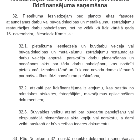
līdzfinansējuma saņemšana
32. Pieteikuma iesniedzējam pēc plānoto ēkas fasādes
atjaunošanas darbu vai būvgaldniecības un metālkalumu izstrādājumu
restaurācijas darbu pabeigšanas, bet ne vēlāk kā līdz kārtējā gada
15. novembrim, jāiesniedz Komisijai:
32.1. pieteikuma iesniedzēja un būvdarbu veicēja vai
būvgaldniecības un metālkalumu izstrādājumu restaurācijas
darbu veicēja abpusēji parakstīts darbu pieņemšanas un
nodošanas akts par tādu darbu pabeigšanu, kas norādīti
pieteikumā, izmaksu tāmē un Tukuma novada domes lēmumā
par pašvaldības līdzfinansējuma piešķiršanu;
32.2. atskaiti par līdzfinansējuma izlietojumu, kas sastāv no
rakstiskas atskaites, fotogrāfijām, maksājumus apliecinošiem
dokumentiem;
32.3. Būvvaldes veiktu atzīmi par būvdarbu pabeigšanu vai
ekspluatācijā pieņemšanas akta kopiju vai norakstu, ja darbi
veikti saskaņā ar būvniecības ieceres dokumentu.
33. Pēc Noteikumu 32. punktā noteikto dokumentu saņemšanas