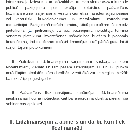
informatīvajā izdevumā un pašvaldības tīmekļa vietnē www.tukums.lv
publicē paziņojumu par iespēju pieteikties pašvaldības
līdzfinansējuma saņemšanai vēsturiskas ēkas fasādes atjaunošanai
vai vēsturisku būvgaldniecības un metālkalumu izstrādājumu
restaurācijai. Paziņojumā norāda termiņu, kādā pieteicējam jāiesniedz
pieteikums (
1.
pielikums). Ja pēc paziņojumā norādītajā termiņā
saņemto pieteikumu izvērtēšanas pašvaldības budžetā ir plānotais
finansējums, tad iespējams piešķirt finansējumu arī pārējā gada laikā
saņemtajiem pieteikumiem.
8. Pieteikumu līdzfinansējuma saņemšanai, saskaņā ar šiem
Noteikumiem, vienām un tām pašām īstenotajām 11. un 12. punktā
norādītajām atbalstāmajām darbībām vienā ēkā var iesniegt ne biežāk
kā reizi 7 (septiņos) gados.
9. Pašvaldības līdzfinansējuma saņēmējam līdzfinansējuma
piešķiršanas līgumā noteiktajā kārtībā jānodrošina objekta pieejamība
sabiedrības apskatei.
II. Līdzfinansējuma apmērs un darbi, kuri tiek
līdzfinansēti