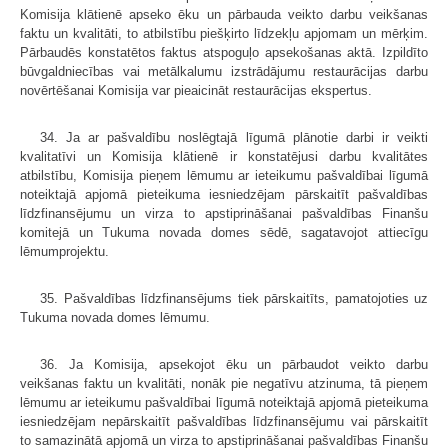
Komisija klātienē apseko ēku un pārbauda veikto darbu veikšanas
faktu un kvalitāti, to atbilstību piešķirto līdzekļu apjomam un mērķim.
Pārbaudēs konstatētos faktus atspoguļo apsekošanas aktā. Izpildīto
būvgaldniecības vai metālkalumu izstrādājumu restaurācijas darbu
novērtēšanai Komisija var pieaicināt restaurācijas ekspertus.
34. Ja ar pašvaldību noslēgtajā līgumā plānotie darbi ir veikti
kvalitatīvi un Komisija klātienē ir konstatējusi darbu kvalitātes
atbilstību, Komisija pieņem lēmumu ar ieteikumu pašvaldībai līgumā
noteiktajā apjomā pieteikuma iesniedzējam pārskaitīt pašvaldības
līdzfinansējumu un virza to apstiprināšanai pašvaldības Finanšu
komitejā un Tukuma novada domes sēdē, sagatavojot attiecīgu
lēmumprojektu.
35. Pašvaldības līdzfinansējums tiek pārskaitīts, pamatojoties uz
Tukuma novada domes lēmumu.
36. Ja Komisija, apsekojot ēku un pārbaudot veikto darbu
veikšanas faktu un kvalitāti, nonāk pie negatīvu atzinuma, tā pieņem
lēmumu ar ieteikumu pašvaldībai līgumā noteiktajā apjomā pieteikuma
iesniedzējam nepārskaitīt pašvaldības līdzfinansējumu vai pārskaitīt
to samazinātā apjomā un virza to apstiprināšanai pašvaldības Finanšu