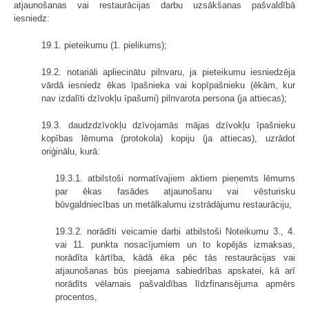
atjaunošanas vai restaurācijas darbu uzsākšanas pašvaldībā
iesniedz:
19.1. pieteikumu (
1.
pielikums);
19.2. notariāli apliecinātu pilnvaru, ja pieteikumu iesniedzēja
vārdā iesniedz ēkas īpašnieka vai kopīpašnieku (ēkām, kur
nav izdalīti dzīvokļu īpašumi) pilnvarota persona (ja attiecas);
19.3. daudzdzīvokļu dzīvojamās mājas dzīvokļu īpašnieku
kopības lēmuma (protokola) kopiju (ja attiecas), uzrādot
oriģinālu, kurā:
19.3.1. atbilstoši normatīvajiem aktiem pieņemts lēmums
par ēkas fasādes atjaunošanu vai vēsturisku
būvgaldniecības un metālkalumu izstrādājumu restaurāciju,
19.3.2. norādīti veicamie darbi atbilstoši Noteikumu 3., 4.
vai 11. punkta nosacījumiem un to kopējās izmaksas,
norādīta kārtība, kādā ēka pēc tās restaurācijas vai
atjaunošanas būs pieejama sabiedrības apskatei, kā arī
norādīts vēlamais pašvaldības līdzfinansējuma apmērs
procentos,