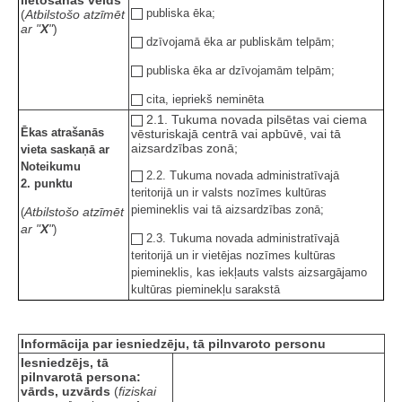
publiska ēka;
(
Atbilstošo atzīmēt
ar "
X
"
)
dzīvojamā ēka ar publiskām telpām;
publiska ēka ar dzīvojamām telpām;
cita, iepriekš neminēta
2.1. Tukuma novada pilsētas vai ciema
Ēkas atrašanās
vēsturiskajā centrā vai apbūvē, vai tā
aizsardzības zonā;
vieta saskaņā ar
Noteikumu
2.2. Tukuma novada administratīvajā
2. punktu
teritorijā un ir valsts nozīmes kultūras
piemineklis vai tā aizsardzības zonā;
Atbilstošo atzīmēt
(
ar "
X
"
)
2.3. Tukuma novada administratīvajā
teritorijā un ir vietējas nozīmes kultūras
piemineklis, kas iekļauts valsts aizsargājamo
kultūras pieminekļu sarakstā
Informācija par iesniedzēju, tā pilnvaroto personu
Iesniedzējs, tā
pilnvarotā persona:
vārds, uzvārds
(
fiziskai