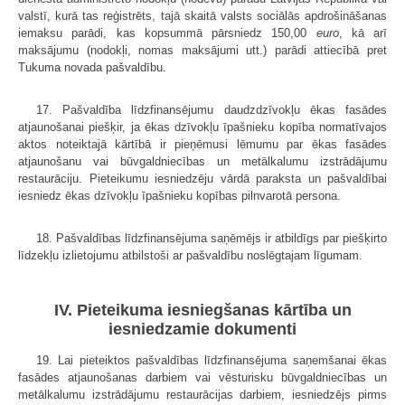
valstī, kurā tas reģistrēts, tajā skaitā valsts sociālās apdrošināšanas
iemaksu parādi, kas kopsummā pārsniedz 150,00
euro
, kā arī
maksājumu (nodokļi, nomas maksājumi utt.) parādi attiecībā pret
Tukuma novada pašvaldību.
17. Pašvaldība līdzfinansējumu daudzdzīvokļu ēkas fasādes
atjaunošanai piešķir, ja ēkas dzīvokļu īpašnieku kopība normatīvajos
aktos noteiktajā kārtībā ir pieņēmusi lēmumu par ēkas fasādes
atjaunošanu vai būvgaldniecības un metālkalumu izstrādājumu
restaurāciju. Pieteikumu iesniedzēju vārdā paraksta un pašvaldībai
iesniedz ēkas dzīvokļu īpašnieku kopības pilnvarotā persona.
18. Pašvaldības līdzfinansējuma saņēmējs ir atbildīgs par piešķirto
līdzekļu izlietojumu atbilstoši ar pašvaldību noslēgtajam līgumam.
IV. Pieteikuma iesniegšanas kārtība un
iesniedzamie dokumenti
19. Lai pieteiktos pašvaldības līdzfinansējuma saņemšanai ēkas
fasādes atjaunošanas darbiem vai vēsturisku būvgaldniecības un
metālkalumu izstrādājumu restaurācijas darbiem, iesniedzējs pirms