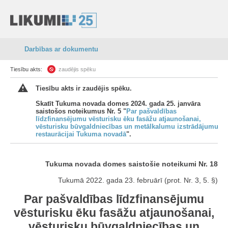
Darbības ar dokumentu
Tiesību akts:
zaudējis spēku
Tiesību akts ir zaudējis spēku.
Skatīt Tukuma novada domes 2024. gada 25. janvāra
saistošos noteikumus Nr. 5 "
Par pašvaldības
līdzfinansējumu vēsturisku ēku fasāžu atjaunošanai,
vēsturisku būvgaldniecības un metālkalumu izstrādājumu
restaurācijai Tukuma novadā
".
Tukuma novada domes saistošie noteikumi Nr. 18
Tukumā 2022. gada 23. februārī (prot. Nr. 3, 5. §)
Par pašvaldības līdzfinansējumu
vēsturisku ēku fasāžu atjaunošanai,
vēsturisku būvgaldniecības un