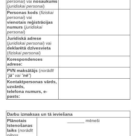
personai
) vai
nosaukums
(
juridiskai personai
)
Personas kods
(
fiziskai
personai
) vai
vienotais reģistrācijas
numurs
(
juridiskai
personai
)
Juridiskā adrese
(
juridiskai personai
) vai
deklarētā dzīvesvieta
(
fiziskai personai
)
Korespondences
adrese:
PVN maksātājs
(
norādīt
"
jā
" vai "
nē
"
)
Kontaktpersonas vārds,
uzvārds,
telefona numurs, e-
pasts:
Darbu izmaksas un tā ieviešana
Plānotais
_______ mēneši
īstenošanas
laiks
(
norādīt
pilnos