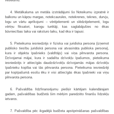
veselumu.
4. Metālkaluma un metāla izstrādājumi šo Noteikumu izpratnē ir
balkonu un kāpņu margas, notekcaurules, notekrenes, teknes, durvju,
logu un vārtu aprīkojumi – vērējelementi un slēdzējelementi, logu
vērtņu fiksatori, karogu turētāji, kas saglabājušies no ēkas
būvniecības laika vai raksturo laiku, kad ēka ir tapusi.
5. Pieteikuma iesniedzējs ir fiziska vai juridiska persona (izņemot
publisko tiesību juridiskā persona vai atvasināta publiska persona),
kura ir objekta īpašnieks (valdītājs) vai viņa pilnvarota persona.
Dzīvojamai mājai, kura ir sadalīta dzīvokļu īpašumos, pieteikuma
iesniedzējs ir attiecīgās daudzdzīvokļu dzīvojamās mājas dzīvokļu
īpašnieku kopība vai tās pilnvarota persona. Pieteikuma iesniedzēji
par kopīpašumā esošu ēku ir visi attiecīgās ēkas īpašnieki vai viņu
pilnvarota persona.
6. Pašvaldība līdzfinansējumu piešķir kārtējam kalendārajam
gadam, pašvaldības budžetā šim mērķim paredzēto finanšu līdzekļu
ietvaros.
7. Pašvaldība pēc ikgadējā budžeta apstiprināšanas pašvaldības