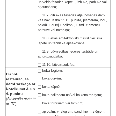
un veido fasādes koptēlu, izbūve, pārbūve vai
atjaunošana;
11.7. citi ēkas fasādes atjaunošanas darbi,
kas nav uzskaitīti 11. punktā, piemēram, logu,
palodžu, durvju, balkonu, u.tml. elementu
pārbūve vai nomaiņa;
11.8. ēkas arhitektoniski mākslinieciskā
izpēte un tehniskā apsekošana;
11.9. būvniecības ieceres izstrāde un
autoruzraudzība;
11.10. būvuzraudzība.
koka logiem;
Plānoti
koka durvīm;
restaurācijas
darbi saskaņā ar
koka kāpnēm;
Noteikumu 3. un
4. punktu
koka balkonam un/vai balkona margām;
Atbilstošo atzīmēt
(
koka tornīšiem vai tornītim;
ar "
X
"
)
aplodām, virslogiem, sandrikiem, slēģiem,