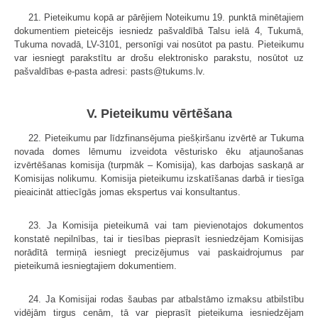
21. Pieteikumu kopā ar pārējiem Noteikumu 19. punktā minētajiem
dokumentiem pieteicējs iesniedz pašvaldībā Talsu ielā 4, Tukumā,
Tukuma novadā, LV-3101, personīgi vai nosūtot pa pastu. Pieteikumu
var iesniegt parakstītu ar drošu elektronisko parakstu, nosūtot uz
pašvaldības e-pasta adresi: pasts@tukums.lv.
V. Pieteikumu vērtēšana
22. Pieteikumu par līdzfinansējuma piešķiršanu izvērtē ar Tukuma
novada domes lēmumu izveidota vēsturisko ēku atjaunošanas
izvērtēšanas komisija (turpmāk – Komisija), kas darbojas saskaņā ar
Komisijas nolikumu. Komisija pieteikumu izskatīšanas darbā ir tiesīga
pieaicināt attiecīgās jomas ekspertus vai konsultantus.
23. Ja Komisija pieteikumā vai tam pievienotajos dokumentos
konstatē nepilnības, tai ir tiesības pieprasīt iesniedzējam Komisijas
norādītā termiņā iesniegt precizējumus vai paskaidrojumus par
pieteikumā iesniegtajiem dokumentiem.
24. Ja Komisijai rodas šaubas par atbalstāmo izmaksu atbilstību
vidējām tirgus cenām, tā var pieprasīt pieteikuma iesniedzējam