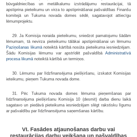
būvgaldniecības un metālkalumu izstrādājumu restaurācijai, tā
apstiprina pieteikumu un virza to apstiprināšanai pašvaldības Finanšu
komitejā un Tukuma novada domes sēdē, sagatavojot attiecīgu
lēmumprojektu.
29. Ja Komisija noraida pieteikumu, sniedzot pamatojumu šādām
lēmumam, tā nevirza pieteikumu tālākai apstiprināšanai un lēmumu
Paziņošanas likumā
noteiktā kārtībā nosūta pieteikuma iesniedzējam.
Šādu Komisijas lēmumu var apstrīdēt pašvaldībā
Administratīvā
procesa likumā
noteiktā kārtībā un termiņos.
30. Lēmumu par līdzfinansējuma piešķiršanu, izskatot Komisijas
ieteikumu, pieņem Tukuma novada dome.
31. Pēc Tukuma novada domes lēmuma pieņemšanas par
līdzfinansējuma piešķiršanu Komisija 10 (desmit) darba dienu laikā
sagatavo un piedāvā pieteikuma iesniedzējam slēgt rakstisku līgumu
ar pašvaldību par līdzfinansējuma saņemšanas kārtību.
VI. Fasādes atjaunošanas darbu vai
restaurācijas darbu veikšana un pašvaldības