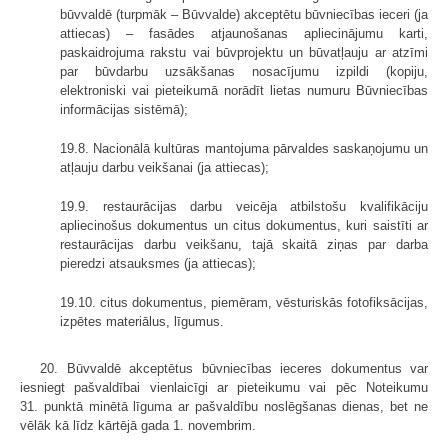
būvvaldē (turpmāk – Būvvalde) akceptētu būvniecības ieceri (ja
attiecas) – fasādes atjaunošanas apliecinājumu karti,
paskaidrojuma rakstu vai būvprojektu un būvatļauju ar atzīmi
par būvdarbu uzsākšanas nosacījumu izpildi (kopiju,
elektroniski vai pieteikumā norādīt lietas numuru Būvniecības
informācijas sistēmā);
19.8. Nacionālā kultūras mantojuma pārvaldes saskaņojumu un
atļauju darbu veikšanai (ja attiecas);
19.9. restaurācijas darbu veicēja atbilstošu kvalifikāciju
apliecinošus dokumentus un citus dokumentus, kuri saistīti ar
restaurācijas darbu veikšanu, tajā skaitā ziņas par darba
pieredzi atsauksmes (ja attiecas);
19.10. citus dokumentus, piemēram, vēsturiskās fotofiksācijas,
izpētes materiālus, līgumus.
20. Būvvaldē akceptētus būvniecības ieceres dokumentus var
iesniegt pašvaldībai vienlaicīgi ar pieteikumu vai pēc Noteikumu
31. punktā minētā līguma ar pašvaldību noslēgšanas dienas, bet ne
vēlāk kā līdz kārtējā gada 1. novembrim.