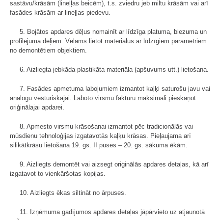
sastāvu/krāsām (lineļļas beicēm), t.s. zviedru jeb miltu krāsām vai arī
fasādes krāsām ar lineļļas piedevu.
5. Bojātos apdares dēļus nomainīt ar līdzīga platuma, biezuma un
profilējuma dēļiem. Vēlams lietot materiālus ar līdzīgiem parametriem
no demontētiem objektiem.
6. Aizliegta jebkāda plastikāta materiāla (apšuvums utt.) lietošana.
7. Fasādes apmetuma labojumiem izmantot kaļķi saturošu javu vai
analogu vēsturiskajai. Laboto virsmu faktūru maksimāli pieskaņot
oriģinālajai apdarei.
8. Apmesto virsmu krāsošanai izmantot pēc tradicionālās vai
mūsdienu tehnoloģijas izgatavotās kaļķu krāsas. Pieļaujama arī
silikātkrāsu lietošana 19. gs. II puses – 20. gs. sākuma ēkām.
9. Aizliegts demontēt vai aizsegt oriģinālās apdares detaļas, kā arī
izgatavot to vienkāršotas kopijas.
10. Aizliegts ēkas siltināt no ārpuses.
11. Izņēmuma gadījumos apdares detaļas jāpārvieto uz atjaunotā