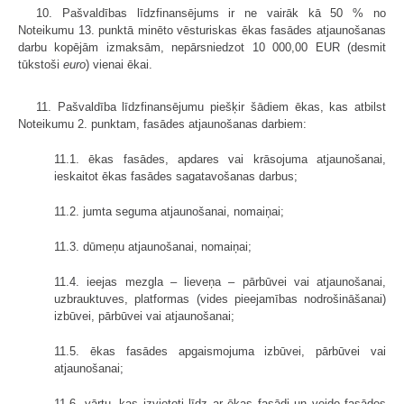
10. Pašvaldības līdzfinansējums ir ne vairāk kā 50 % no
Noteikumu 13. punktā minēto vēsturiskas ēkas fasādes atjaunošanas
darbu kopējām izmaksām, nepārsniedzot 10 000,00 EUR (desmit
tūkstoši
euro
) vienai ēkai.
11. Pašvaldība līdzfinansējumu piešķir šādiem ēkas, kas atbilst
Noteikumu 2. punktam, fasādes atjaunošanas darbiem:
11.1. ēkas fasādes, apdares vai krāsojuma atjaunošanai,
ieskaitot ēkas fasādes sagatavošanas darbus;
11.2. jumta seguma atjaunošanai, nomaiņai;
11.3. dūmeņu atjaunošanai, nomaiņai;
11.4. ieejas mezgla – lieveņa – pārbūvei vai atjaunošanai,
uzbrauktuves, platformas (vides pieejamības nodrošināšanai)
izbūvei, pārbūvei vai atjaunošanai;
11.5. ēkas fasādes apgaismojuma izbūvei, pārbūvei vai
atjaunošanai;
11.6. vārtu, kas izvietoti līdz ar ēkas fasādi un veido fasādes