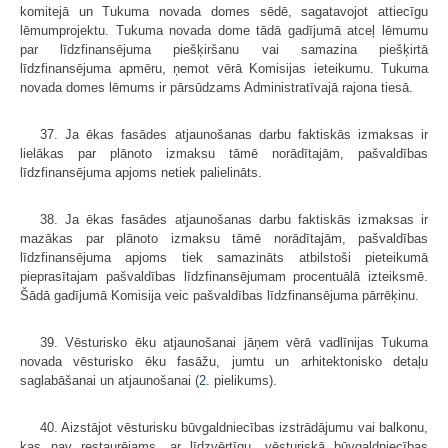
komitejā un Tukuma novada domes sēdē, sagatavojot attiecīgu
lēmumprojektu. Tukuma novada dome tādā gadījumā atceļ lēmumu
par līdzfinansējuma piešķiršanu vai samazina piešķirtā
līdzfinansējuma apmēru, ņemot vērā Komisijas ieteikumu. Tukuma
novada domes lēmums ir pārsūdzams Administratīvajā rajona tiesā.
37. Ja ēkas fasādes atjaunošanas darbu faktiskās izmaksas ir
lielākas par plānoto izmaksu tāmē norādītajām, pašvaldības
līdzfinansējuma apjoms netiek palielināts.
38. Ja ēkas fasādes atjaunošanas darbu faktiskās izmaksas ir
mazākas par plānoto izmaksu tāmē norādītajām, pašvaldības
līdzfinansējuma apjoms tiek samazināts atbilstoši pieteikumā
pieprasītajam pašvaldības līdzfinansējumam procentuālā izteiksmē.
Šādā gadījumā Komisija veic pašvaldības līdzfinansējuma pārrēķinu.
39. Vēsturisko ēku atjaunošanai jāņem vērā vadlīnijas Tukuma
novada vēsturisko ēku fasāžu, jumtu un arhitektonisko detaļu
saglabāšanai un atjaunošanai (
2.
pielikums).
40. Aizstājot vēsturisku būvgaldniecības izstrādājumu vai balkonu,
kas nav restaurējams, ar līdzvērtīgu, vēsturiskā būvgaldniecības