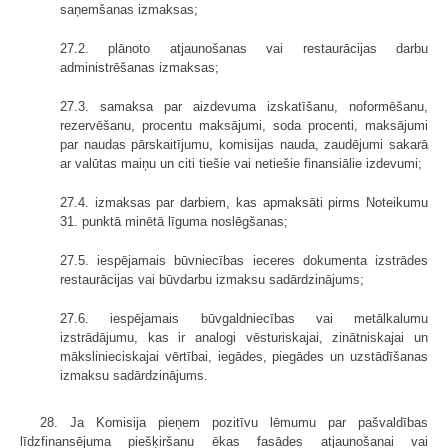
saņemšanas izmaksas;
27.2. plānoto atjaunošanas vai restaurācijas darbu
administrēšanas izmaksas;
27.3. samaksa par aizdevuma izskatīšanu, noformēšanu,
rezervēšanu, procentu maksājumi, soda procenti, maksājumi
par naudas pārskaitījumu, komisijas nauda, zaudējumi sakarā
ar valūtas maiņu un citi tiešie vai netiešie finansiālie izdevumi;
27.4. izmaksas par darbiem, kas apmaksāti pirms Noteikumu
31. punktā minētā līguma noslēgšanas;
27.5. iespējamais būvniecības ieceres dokumenta izstrādes
restaurācijas vai būvdarbu izmaksu sadārdzinājums;
27.6. iespējamais būvgaldniecības vai metālkalumu
izstrādājumu, kas ir analogi vēsturiskajai, zinātniskajai un
mākslinieciskajai vērtībai, iegādes, piegādes un uzstādīšanas
izmaksu sadārdzinājums.
28. Ja Komisija pieņem pozitīvu lēmumu par pašvaldības
līdzfinansējuma piešķiršanu ēkas fasādes atjaunošanai vai