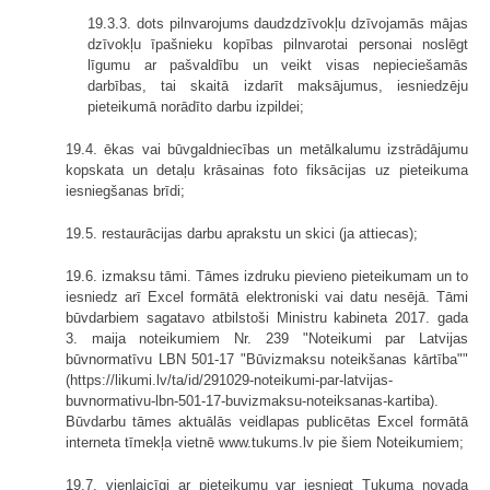
19.3.3. dots pilnvarojums daudzdzīvokļu dzīvojamās mājas
dzīvokļu īpašnieku kopības pilnvarotai personai noslēgt
līgumu ar pašvaldību un veikt visas nepieciešamās
darbības, tai skaitā izdarīt maksājumus, iesniedzēju
pieteikumā norādīto darbu izpildei;
19.4. ēkas vai būvgaldniecības un metālkalumu izstrādājumu
kopskata un detaļu krāsainas foto fiksācijas uz pieteikuma
iesniegšanas brīdi;
19.5. restaurācijas darbu aprakstu un skici (ja attiecas);
19.6. izmaksu tāmi. Tāmes izdruku pievieno pieteikumam un to
iesniedz arī Excel formātā elektroniski vai datu nesējā. Tāmi
būvdarbiem sagatavo atbilstoši Ministru kabineta 2017. gada
3. maija noteikumiem Nr. 239 "Noteikumi par Latvijas
būvnormatīvu LBN 501-17 "Būvizmaksu noteikšanas kārtība""
(https://likumi.lv/ta/id/291029-noteikumi-par-latvijas-
buvnormativu-lbn-501-17-buvizmaksu-noteiksanas-kartiba).
Būvdarbu tāmes aktuālās veidlapas publicētas Excel formātā
interneta tīmekļa vietnē www.tukums.lv pie šiem Noteikumiem;
19.7. vienlaicīgi ar pieteikumu var iesniegt Tukuma novada