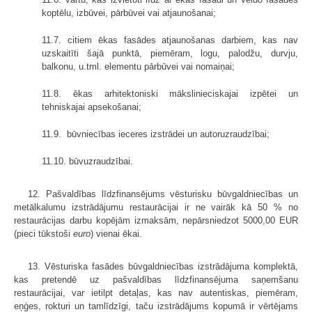
koptēlu, izbūvei, pārbūvei vai atjaunošanai;
11.7. citiem ēkas fasādes atjaunošanas darbiem, kas nav
uzskaitīti šajā punktā, piemēram, logu, palodžu, durvju,
balkonu, u.tml. elementu pārbūvei vai nomaiņai;
11.8. ēkas arhitektoniski mākslinieciskajai izpētei un
tehniskajai apsekošanai;
11.9. būvniecības ieceres izstrādei un autoruzraudzībai;
11.10. būvuzraudzībai.
12. Pašvaldības līdzfinansējums vēsturisku būvgaldniecības un
metālkalumu izstrādājumu restaurācijai ir ne vairāk kā 50 % no
restaurācijas darbu kopējām izmaksām, nepārsniedzot 5000,00 EUR
(pieci tūkstoši
euro
) vienai ēkai.
13. Vēsturiska fasādes būvgaldniecības izstrādājuma komplektā,
kas pretendē uz pašvaldības līdzfinansējuma saņemšanu
restaurācijai, var ietilpt detaļas, kas nav autentiskas, piemēram,
eņģes, rokturi un tamlīdzīgi, taču izstrādājums kopumā ir vērtējams