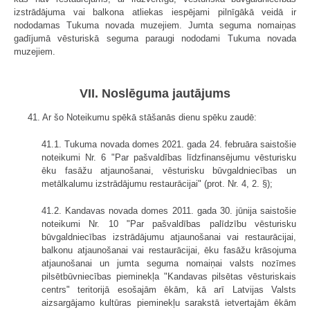
izstrādājuma vai balkona atliekas iespējami pilnīgākā veidā ir
nododamas Tukuma novada muzejiem. Jumta seguma nomaiņas
gadījumā vēsturiskā seguma paraugi nododami Tukuma novada
muzejiem.
VII. Noslēguma jautājums
41. Ar šo Noteikumu spēkā stāšanās dienu spēku zaudē:
41.1. Tukuma novada domes 2021. gada 24. februāra saistošie
noteikumi Nr. 6 "Par pašvaldības līdzfinansējumu vēsturisku
ēku fasāžu atjaunošanai, vēsturisku būvgaldniecības un
metālkalumu izstrādājumu restaurācijai" (prot. Nr. 4, 2. §);
41.2. Kandavas novada domes 2011. gada 30. jūnija saistošie
noteikumi Nr. 10 "Par pašvaldības palīdzību vēsturisku
būvgaldniecības izstrādājumu atjaunošanai vai restaurācijai,
balkonu atjaunošanai vai restaurācijai, ēku fasāžu krāsojuma
atjaunošanai un jumta seguma nomaiņai valsts nozīmes
pilsētbūvniecības pieminekļa "Kandavas pilsētas vēsturiskais
centrs" teritorijā esošajām ēkām, kā arī Latvijas Valsts
aizsargājamo kultūras pieminekļu sarakstā ietvertajām ēkām