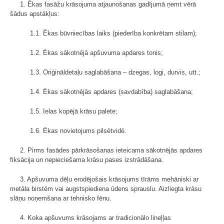
1. Ēkas fasāžu krāsojuma atjaunošanas gadījumā ņemt vērā
šādus apstākļus:
1.1. Ēkas būvniecības laiks (piederība konkrētam stilam);
1.2. Ēkas sākotnējā apšuvuma apdares tonis;
1.3. Oriģināldetaļu saglabāšana – dzegas, logi, durvis, utt.;
1.4. Ēkas sākotnējās apdares (savdabība) saglabāšana;
1.5. Ielas kopējā krāsu palete;
1.6. Ēkas novietojums pilsētvidē.
2. Pirms fasādes pārkrāsošanas ieteicama sākotnējās apdares
fiksācija un nepieciešama krāsu pases izstrādāšana.
3. Apšuvuma dēļu erodējošais krāsojums tīrāms mehāniski ar
metāla birstēm vai augstspiediena ūdens sprauslu. Aizliegta krāsu
slāņu noņemšana ar tehnisko fēnu.
4. Koka apšuvums krāsojams ar tradicionālo lineļļas