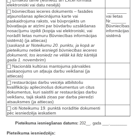
elektroniski vai datu nesējā)
būvniecības ieceres dokuments – fasādes
________
atjaunošanas apliecinājuma karte vai
vai lietas
paskaidrojuma raksts, vai būvprojekts un
Nr.______
būvatļauja ar atzīmi par būvdarbu uzsākšanas
Būvniecības
nosacījumu izpildi (kopija vai elektroniski, vai
informācijas
norādīt lietas numuru Būvniecības informācijas
sistēmā
sistēmā) (ja attiecas)
(
saskaņā ar Noteikumu 20. punktu, ja kopā ar
pieteikumu netiek iesniegti būvniecības ieceres
dokumenti, tos iesniedz ne vēlāk kā līdz kārtējā
gada 1. novembrim
)
Nacionālā kultūras mantojuma pārvaldes
saskaņojums un atļauja darbu veikšanai (ja
attiecas)
restaurācijas darbu veicēja atbilstošu
kvalifikāciju apliecinošus dokumentus un citus
dokumentus, kuri saistīti ar restaurācijas darbu
veikšanu, tajā skaitā ziņas par darba pieredzi
atsauksmes (ja attiecas)
citi Noteikumu 19. punktā norādītie dokumenti
pēc iesniedzēja ieskatiem
Pieteikuma iesniegšanas datums:
202__. gada ___.________
Pieteikuma iesniedzējs: