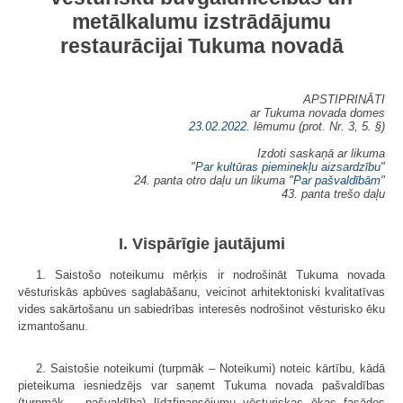
metālkalumu izstrādājumu
restaurācijai Tukuma novadā
APSTIPRINĀTI
ar Tukuma novada domes
23.02.2022.
lēmumu (prot. Nr. 3, 5. §)
Izdoti saskaņā ar likuma
"
Par kultūras pieminekļu aizsardzību
"
24. panta otro daļu un likuma "
Par pašvaldībām
"
43. panta trešo daļu
I. Vispārīgie jautājumi
1. Saistošo noteikumu mērķis ir nodrošināt Tukuma novada
vēsturiskās apbūves saglabāšanu, veicinot arhitektoniski kvalitatīvas
vides sakārtošanu un sabiedrības interesēs nodrošinot vēsturisko ēku
izmantošanu.
2. Saistošie noteikumi (turpmāk – Noteikumi) noteic kārtību, kādā
pieteikuma iesniedzējs var saņemt Tukuma novada pašvaldības
(turpmāk – pašvaldība) līdzfinansējumu vēsturiskas ēkas fasādes