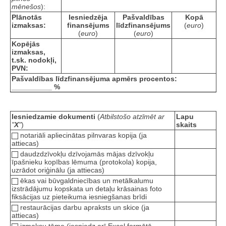
mēnešos
):
Plānotās
Iesniedzēja
Pašvaldības
Kopā
izmaksas:
finansējums
līdzfinansējums
(
euro
)
(
euro
)
(
euro
)
Kopējās
izmaksas,
t.sk. nodokļi,
PVN:
Pašvaldības līdzfinansējuma apmērs procentos:
__________ %
Iesniedzamie dokumenti
(
Atbilstošo atzīmēt ar
Lapu
"
X
"
)
skaits
notariāli apliecinātas pilnvaras kopija (ja
attiecas)
daudzdzīvokļu dzīvojamās mājas dzīvokļu
īpašnieku kopības lēmuma (protokola) kopija,
uzrādot oriģinālu (ja attiecas)
ēkas vai būvgaldniecības un metālkalumu
izstrādājumu kopskata un detaļu krāsainas foto
fiksācijas uz pieteikuma iesniegšanas brīdi
restaurācijas darbu apraksts un skice (ja
attiecas)
izmaksu tāme (iesniedz arī Excel formātā