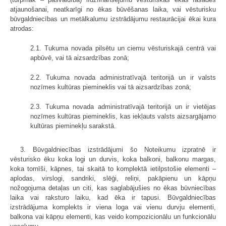
atjaunošanai, neatkarīgi no ēkas būvēšanas laika, vai vēsturisku
būvgaldniecības un metālkalumu izstrādājumu restaurācijai ēkai kura
atrodas:
2.1. Tukuma novada pilsētu un ciemu vēsturiskajā centrā vai
apbūvē, vai tā aizsardzības zonā;
2.2. Tukuma novada administratīvajā teritorijā un ir valsts
nozīmes kultūras piemineklis vai tā aizsardzības zonā;
2.3. Tukuma novada administratīvajā teritorijā un ir vietējas
nozīmes kultūras piemineklis, kas iekļauts valsts aizsargājamo
kultūras pieminekļu sarakstā.
3. Būvgaldniecības izstrādājumi šo Noteikumu izpratnē ir
vēsturisko ēku koka logi un durvis, koka balkoni, balkonu margas,
koka tornīši, kāpnes, tai skaitā to komplektā ietilpstošie elementi –
aplodas, virslogi, sandriki, slēģi, reliņi, pakāpienu un kāpņu
nožogojuma detaļas un citi, kas saglabājušies no ēkas būvniecības
laika vai raksturo laiku, kad ēka ir tapusi. Būvgaldniecības
izstrādājuma komplekts ir viena loga vai vienu durvju elementi,
balkona vai kāpņu elementi, kas veido kompozicionālu un funkcionālu