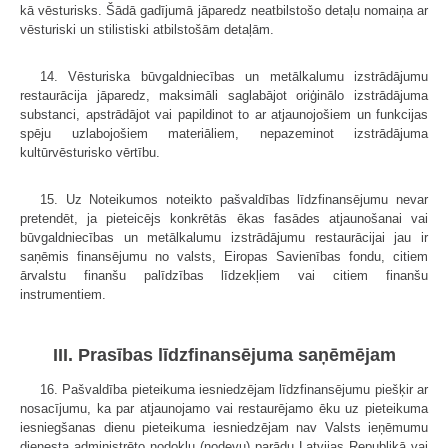
kā vēsturisks. Šādā gadījumā jāparedz neatbilstošo detaļu nomaiņa ar
vēsturiski un stilistiski atbilstošām detaļām.
14. Vēsturiska būvgaldniecības un metālkalumu izstrādājumu
restaurācija jāparedz, maksimāli saglabājot oriģinālo izstrādājuma
substanci, apstrādājot vai papildinot to ar atjaunojošiem un funkcijas
spēju uzlabojošiem materiāliem, nepazeminot izstrādājuma
kultūrvēsturisko vērtību.
15. Uz Noteikumos noteikto pašvaldības līdzfinansējumu nevar
pretendēt, ja pieteicējs konkrētās ēkas fasādes atjaunošanai vai
būvgaldniecības un metālkalumu izstrādājumu restaurācijai jau ir
saņēmis finansējumu no valsts, Eiropas Savienības fondu, citiem
ārvalstu finanšu palīdzības līdzekļiem vai citiem finanšu
instrumentiem.
III. Prasības līdzfinansējuma saņēmējam
16. Pašvaldība pieteikuma iesniedzējam līdzfinansējumu piešķir ar
nosacījumu, ka par atjaunojamo vai restaurējamo ēku uz pieteikuma
iesniegšanas dienu pieteikuma iesniedzējam nav Valsts ieņēmumu
dienesta administrēto nodokļu (nodevu) parādu Latvijas Republikā vai