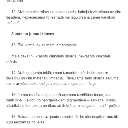
apšuvuma.
12. Aizliegta elektrības un sakaru vadu, kabeļu izvietošana uz ēku
fasādēm, nepieciešama to iestrāde vai ieguldīšana zemē vai ēkas
iekšienē.
Jumts un jumta izbūves
13. Ēku jumta ieklājumam izmantojami:
māla dakstiņi, krāsots cinkotais skārds, nekrāsots cinkotais
skārds.
14. Aizliegts jumta ieklājumam izmantot skārda loksnes ar
dakstiņu un citu materiālu imitāciju. Pieļaujams tāds skārda segums,
kas ir ar vēsturisku lokšņu veidu savienojuma imitāciju.
15. Jumta metāla seguma krāsojumam izvēlēties toņus, kas
tradicionāli veidoti no neorganiskiem pigmentiem – sarkans, brūns;
atkarībā no konteksta un ēkas arhitektūras pieļaujams – zaļš, pelēks.
16. Sakaru antenas uz jumta novietot tā, lai pēc iespējas mazāk
būtu redzamas no ielas.