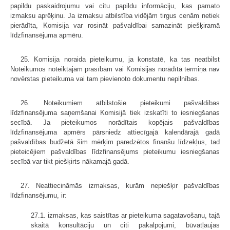
papildu paskaidrojumu vai citu papildu informāciju, kas pamato
izmaksu aprēķinu. Ja izmaksu atbilstība vidējām tirgus cenām netiek
pierādīta, Komisija var rosināt pašvaldībai samazināt piešķiramā
līdzfinansējuma apmēru.
25. Komisija noraida pieteikumu, ja konstatē, ka tas neatbilst
Noteikumos noteiktajām prasībām vai Komisijas norādītā termiņā nav
novērstas pieteikuma vai tam pievienoto dokumentu nepilnības.
26. Noteikumiem atbilstošie pieteikumi pašvaldības
līdzfinansējuma saņemšanai Komisijā tiek izskatīti to iesniegšanas
secībā. Ja pieteikumos norādītais kopējais pašvaldības
līdzfinansējuma apmērs pārsniedz attiecīgajā kalendārajā gadā
pašvaldības budžetā šim mērķim paredzētos finanšu līdzekļus, tad
pieteicējiem pašvaldības līdzfinansējums pieteikumu iesniegšanas
secībā var tikt piešķirts nākamajā gadā.
27. Neattiecināmās izmaksas, kurām nepiešķir pašvaldības
līdzfinansējumu, ir:
27.1. izmaksas, kas saistītas ar pieteikuma sagatavošanu, tajā
skaitā konsultāciju un citi pakalpojumi, būvatļaujas