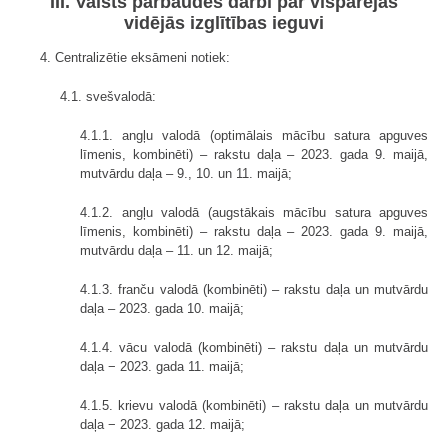
III. Valsts pārbaudes darbi par vispārējās
vidējās izglītības ieguvi
4. Centralizētie eksāmeni notiek:
4.1. svešvalodā:
4.1.1. angļu valodā (optimālais mācību satura apguves
līmenis, kombinēti) – rakstu daļa – 2023. gada 9. maijā,
mutvārdu daļa – 9., 10. un 11. maijā;
4.1.2. angļu valodā (augstākais mācību satura apguves
līmenis, kombinēti) – rakstu daļa – 2023. gada 9. maijā,
mutvārdu daļa – 11. un 12. maijā;
4.1.3. franču valodā (kombinēti) – rakstu daļa un mutvārdu
daļa – 2023. gada 10. maijā;
4.1.4. vācu valodā (kombinēti) – rakstu daļa un mutvārdu
daļa − 2023. gada 11. maijā;
4.1.5. krievu valodā (kombinēti) – rakstu daļa un mutvārdu
daļa − 2023. gada 12. maijā;