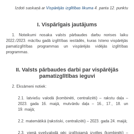
Izdoti saskaņā ar
Vispārējās izglītības likuma
4. panta 12. punktu
I. Vispārīgais jautājums
1. Noteikumi nosaka valsts pārbaudes darbu norises laiku
2022./2023. mācību gadā izglītības iestādēs, kuras īsteno vispārējās
pamatizglītības programmas un vispārējās vidējās izglītības
programmas.
II. Valsts pārbaudes darbi par vispārējās
pamatizglītības ieguvi
2. Eksāmeni notiek:
2.1. latviešu valodā (kombinēti, centralizēti) – rakstu daļa –
2023. gada 16. maijā, mutvārdu daļa – 16., 17., 18. un
19. maijā;
2.2. matemātikā (rakstiski, centralizēti) – 2023. gada 24. maijā;
2.3. vienā svešvalodā pēc izglītojamā izvēles (kombinēti) –