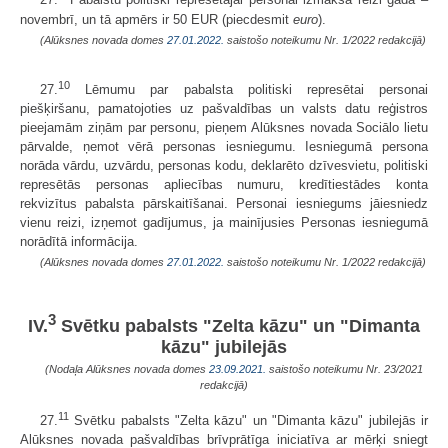
27.
Pabalstu politiski represētajai personai izmaksā reizi gadā –
novembrī, un tā apmērs ir 50 EUR (piecdesmit
euro
).
(Alūksnes novada domes
27.01.2022.
saistošo noteikumu Nr. 1/2022 redakcijā)
10
27.
Lēmumu par pabalsta politiski represētai personai
piešķiršanu, pamatojoties uz pašvaldības un valsts datu reģistros
pieejamām ziņām par personu, pieņem Alūksnes novada Sociālo lietu
pārvalde, ņemot vērā personas iesniegumu. Iesniegumā persona
norāda vārdu, uzvārdu, personas kodu, deklarēto dzīvesvietu, politiski
represētās personas apliecības numuru, kredītiestādes konta
rekvizītus pabalsta pārskaitīšanai. Personai iesniegums jāiesniedz
vienu reizi, izņemot gadījumus, ja mainījusies Personas iesniegumā
norādītā informācija.
(Alūksnes novada domes
27.01.2022.
saistošo noteikumu Nr. 1/2022 redakcijā)
3
IV.
Svētku pabalsts "Zelta kāzu" un "Dimanta
kāzu" jubilejās
(Nodaļa Alūksnes novada domes
23.09.2021.
saistošo noteikumu Nr. 23/2021
redakcijā)
11
27.
Svētku pabalsts "Zelta kāzu" un "Dimanta kāzu" jubilejās ir
Alūksnes novada pašvaldības brīvprātīga iniciatīva ar mērķi sniegt