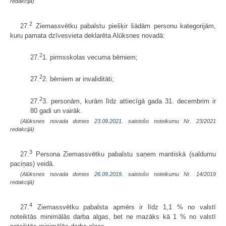
redakcijā)
2
27.
Ziemassvētku pabalstu piešķir šādām personu kategorijām,
kuru pamata dzīvesvieta deklarēta Alūksnes novadā:
2
27.
1. pirmsskolas vecuma bērniem;
2
27.
2. bērniem ar invaliditāti;
2
27.
3. personām, kurām līdz attiecīgā gada 31. decembrim ir
80 gadi un vairāk.
(Alūksnes novada domes
23.09.2021.
saistošo noteikumu Nr. 23/2021
redakcijā)
3
27.
Persona Ziemassvētku pabalstu saņem mantiskā (saldumu
paciņas) veidā.
(Alūksnes novada domes
26.09.2019.
saistošo noteikumu Nr. 14/2019
redakcijā)
4
27.
Ziemassvētku pabalsta apmērs ir līdz 1,1 % no valstī
noteiktās minimālās darba algas, bet ne mazāks kā 1 % no valstī