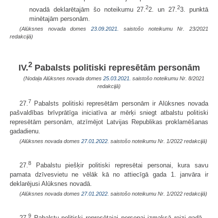
2
2
novadā deklarētajām šo noteikumu 27.
2. un 27.
3. punktā
minētajām personām.
(Alūksnes novada domes
23.09.2021.
saistošo noteikumu Nr. 23/2021
redakcijā)
2
IV.
Pabalsts politiski represētām personām
(Nodaļa Alūksnes novada domes
25.03.2021.
saistošo noteikumu Nr. 8/2021
redakcijā)
7
27.
Pabalsts politiski represētām personām ir Alūksnes novada
pašvaldības brīvprātīga iniciatīva ar mērķi sniegt atbalstu politiski
represētām personām, atzīmējot Latvijas Republikas proklamēšanas
gadadienu.
(Alūksnes novada domes
27.01.2022.
saistošo noteikumu Nr. 1/2022 redakcijā)
8
27.
Pabalstu piešķir politiski represētai personai, kura savu
pamata dzīvesvietu ne vēlāk kā no attiecīgā gada 1. janvāra ir
deklarējusi Alūksnes novadā.
(Alūksnes novada domes
27.01.2022.
saistošo noteikumu Nr. 1/2022 redakcijā)
9