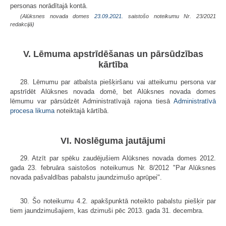
personas norādītajā kontā.
(Alūksnes novada domes
23.09.2021.
saistošo noteikumu Nr. 23/2021
redakcijā)
V. Lēmuma apstrīdēšanas un pārsūdzības
kārtība
28. Lēmumu par atbalsta piešķiršanu vai atteikumu persona var
apstrīdēt Alūksnes novada domē, bet Alūksnes novada domes
lēmumu var pārsūdzēt Administratīvajā rajona tiesā
Administratīvā
procesa likuma
noteiktajā kārtībā.
VI. Noslēguma jautājumi
29. Atzīt par spēku zaudējušiem Alūksnes novada domes 2012.
gada 23. februāra saistošos noteikumus Nr. 8/2012 "Par Alūksnes
novada pašvaldības pabalstu jaundzimušo aprūpei".
30. Šo noteikumu 4.2. apakšpunktā noteikto pabalstu piešķir par
tiem jaundzimušajiem, kas dzimuši pēc 2013. gada 31. decembra.