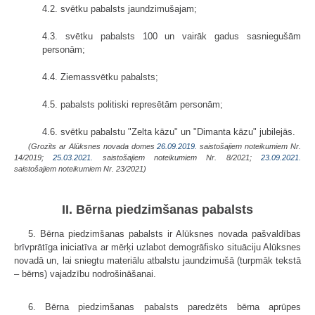
4.2. svētku pabalsts jaundzimušajam;
4.3. svētku pabalsts 100 un vairāk gadus sasniegušām
personām;
4.4. Ziemassvētku pabalsts;
4.5. pabalsts politiski represētām personām;
4.6. svētku pabalstu "Zelta kāzu" un "Dimanta kāzu" jubilejās.
(Grozīts ar Alūksnes novada domes
26.09.2019.
saistošajiem noteikumiem Nr.
14/2019;
25.03.2021.
saistošajiem noteikumiem Nr. 8/2021;
23.09.2021.
saistošajiem noteikumiem Nr. 23/2021)
II. Bērna piedzimšanas pabalsts
5. Bērna piedzimšanas pabalsts ir Alūksnes novada pašvaldības
brīvprātīga iniciatīva ar mērķi uzlabot demogrāfisko situāciju Alūksnes
novadā un, lai sniegtu materiālu atbalstu jaundzimušā (turpmāk tekstā
– bērns) vajadzību nodrošināšanai.
6. Bērna piedzimšanas pabalsts paredzēts bērna aprūpes