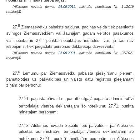
noteiktās minimālās darba algas.
(Alūksnes novada domes
26.09.2019.
saistošo noteikumu Nr. 14/2019
redakcijā)
5
27.
Ziemassvētku pabalsts saldumu paciņas veidā tiek pasniegts
svinīgos Ziemassvētkiem vai Jaunajam gadam veltītos pasākumos
6
vai noteikumu 27.
punktā noteiktajās iestādēs, vai, ja tas nav
iespējams, tiek piegādāts personas deklarētajā dzīvesvietā.
(Alūksnes novada domes
23.09.2021.
saistošo noteikumu Nr. 23/2021
redakcijā)
6
27.
Lēmumu par Ziemassvētku pabalsta piešķiršanu pieņem,
pamatojoties uz pašvaldības un valsts datu reģistros pieejamām
ziņām par personu:
6
27.
1. pagasta pārvalde – par attiecīgajā pagasta administratīvi
2
teritoriālajā vienībā deklarētajām šo noteikumu 27.
1. punktā
minētajām personām;
6
27.
2. Alūksnes novada Sociālo lietu pārvalde – par Alūksnes
pilsētas administratīvi teritoriālajā vienībā deklarētajām šo
2
noteikumu 27.
1. punktā minētajām personām un Alūksnes