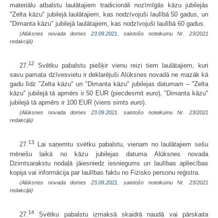
materiālu atbalstu laulātajiem tradicionāli nozīmīgās kāzu jubilejās
"Zelta kāzu" jubilejā laulātajiem, kas nodzīvojuši laulībā 50 gadus, un
"Dimanta kāzu" jubilejā laulātajiem, kas nodzīvojuši laulībā 60 gadus.
(Alūksnes novada domes
23.09.2021.
saistošo noteikumu Nr. 23/2021
redakcijā)
12
27.
Svētku pabalstu piešķir vienu reizi tiem laulātajiem, kuri
savu pamata dzīvesvietu ir deklarējuši Alūksnes novadā ne mazāk kā
gadu līdz "Zelta kāzu" un "Dimanta kāzu" jubilejas datumam – "Zelta
kāzu" jubilejā tā apmērs ir 50 EUR (piecdesmit
euro
), "Dimanta kāzu"
jubilejā tā apmērs ir 100 EUR (viens simts
euro
).
(Alūksnes novada domes
23.09.2021.
saistošo noteikumu Nr. 23/2021
redakcijā)
13
27.
Lai saņemtu svētku pabalstu, vienam no laulātajiem sešu
mēnešu laikā no kāzu jubilejas datuma Alūksnes novada
Dzimtsarakstu nodaļā jāiesniedz iesniegums un laulības apliecības
kopija vai informācija par laulības faktu no Fizisko personu reģistra.
(Alūksnes novada domes
23.09.2021.
saistošo noteikumu Nr. 23/2021
redakcijā)
14
27.
Svētku pabalstu izmaksā skaidrā naudā vai pārskaita