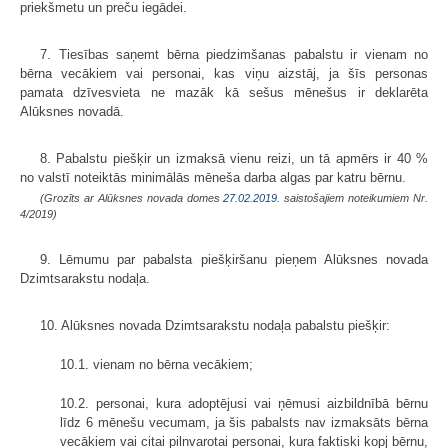
priekšmetu un preču iegādei.
7. Tiesības saņemt bērna piedzimšanas pabalstu ir vienam no
bērna vecākiem vai personai, kas viņu aizstāj, ja šīs personas
pamata dzīvesvieta ne mazāk kā sešus mēnešus ir deklarēta
Alūksnes novadā.
8. Pabalstu piešķir un izmaksā vienu reizi, un tā apmērs ir 40 %
no valstī noteiktās minimālās mēneša darba algas par katru bērnu.
(Grozīts ar Alūksnes novada domes
27.02.2019.
saistošajiem noteikumiem Nr.
4/2019)
9. Lēmumu par pabalsta piešķiršanu pieņem Alūksnes novada
Dzimtsarakstu nodaļa.
10. Alūksnes novada Dzimtsarakstu nodaļa pabalstu piešķir:
10.1. vienam no bērna vecākiem;
10.2. personai, kura adoptējusi vai ņēmusi aizbildnībā bērnu
līdz 6 mēnešu vecumam, ja šis pabalsts nav izmaksāts bērna
vecākiem vai citai pilnvarotai personai, kura faktiski kopj bērnu,