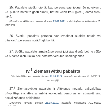
25. Pabalstu piešķir dienā, kad persona sasniegusi šo noteikumu
23. punktā noteikto gadu skaitu, bet ne vēlāk kā 5 (piecu) darba dienu
laikā.
(Grozīts ar Alūksnes novada domes
23.09.2021.
saistošajiem noteikumiem Nr.
23/2021)
26. Svētku pabalstu personai var izmaksāt skaidrā naudā vai
pārskaitīt personas norādītajā kontā.
27. Svētku pabalstu izmaksā personai jubilejas dienā, bet ne vēlāk
kā 5 darba dienu laikā pēc noteiktā vecuma sasniegšanas.
1
IV.
Ziemassvētku pabalsts
(Nodaļa Alūksnes novada domes
26.09.2019.
saistošo noteikumu Nr. 14/2019
redakcijā)
1
27.
Ziemassvētku pabalsts ir Alūksnes novada pašvaldības
brīvprātīga iniciatīva ar mērķi iepriecināt personas un stimulēt viņu
socializēšanos sabiedrībā.
(Alūksnes novada domes
26.09.2019.
saistošo noteikumu Nr.14/2019