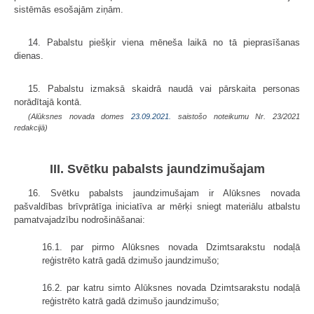
sistēmās esošajām ziņām.
14. Pabalstu piešķir viena mēneša laikā no tā pieprasīšanas
dienas.
15. Pabalstu izmaksā skaidrā naudā vai pārskaita personas
norādītajā kontā.
(Alūksnes novada domes
23.09.2021.
saistošo noteikumu Nr. 23/2021
redakcijā)
III. Svētku pabalsts jaundzimušajam
16. Svētku pabalsts jaundzimušajam ir Alūksnes novada
pašvaldības brīvprātīga iniciatīva ar mērķi sniegt materiālu atbalstu
pamatvajadzību nodrošināšanai:
16.1. par pirmo Alūksnes novada Dzimtsarakstu nodaļā
reģistrēto katrā gadā dzimušo jaundzimušo;
16.2. par katru simto Alūksnes novada Dzimtsarakstu nodaļā
reģistrēto katrā gadā dzimušo jaundzimušo;