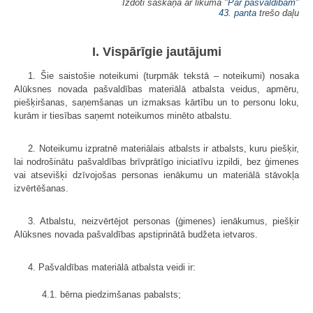
Izdoti saskaņā ar likuma "
Par pašvaldībām
"
43. panta
trešo daļu
I. Vispārīgie jautājumi
1. Šie saistošie noteikumi (turpmāk tekstā – noteikumi) nosaka
Alūksnes novada pašvaldības materiālā atbalsta veidus, apmēru,
piešķiršanas, saņemšanas un izmaksas kārtību un to personu loku,
kurām ir tiesības saņemt noteikumos minēto atbalstu.
2. Noteikumu izpratnē materiālais atbalsts ir atbalsts, kuru piešķir,
lai nodrošinātu pašvaldības brīvprātīgo iniciatīvu izpildi, bez ģimenes
vai atsevišķi dzīvojošas personas ienākumu un materiālā stāvokļa
izvērtēšanas.
3. Atbalstu, neizvērtējot personas (ģimenes) ienākumus, piešķir
Alūksnes novada pašvaldības apstiprinātā budžeta ietvaros.
4. Pašvaldības materiālā atbalsta veidi ir:
4.1. bērna piedzimšanas pabalsts;