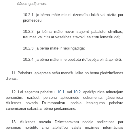
šādos gadījumos:
10.2.1. ja bērna māte mirusi dzemdību laikā vai atzīta par
promesošu;
10.2.2. ja bērna māte nevar saņemt pabalstu slimības,
traumas vai citu ar veselības stāvokli saistītu iemeslu dēļ;
10.2.3. ja bērna māte ir nepilngadīga;
10.2.4. ja bērna mātei ir ierobežota rīcībspēja pilnā apmērā.
11. Pabalsts jāpieprasa sešu mēnešu laikā no bērna piedzimšanas
dienas.
12. Lai saņemtu pabalstu,
10.1
. vai
10.2
. apakšpunktā minētajām
personām, uzrādot personu apliecinošu dokumentu, jāiesniedz
Alūksnes novada Dzimtsarakstu nodaļā iesniegums pabalsta
saņemšanai sakarā ar bērna piedzimšanu.
13. Alūksnes novada Dzimtsarakstu nodaļa pārliecinās par
personas norādīto ziņu atbilstību valsts nozīmes informācijas