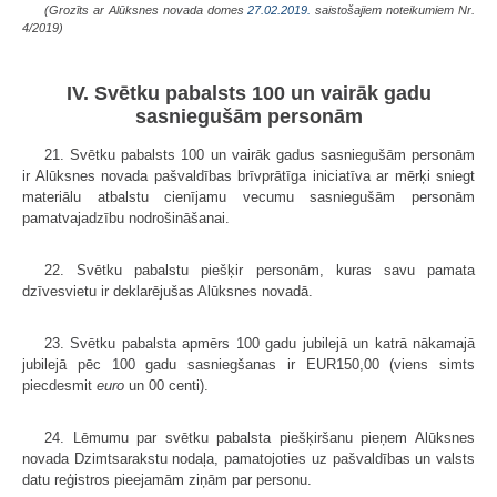
(Grozīts ar Alūksnes novada domes
27.02.2019.
saistošajiem noteikumiem Nr.
4/2019)
IV. Svētku pabalsts 100 un vairāk gadu
sasniegušām personām
21. Svētku pabalsts 100 un vairāk gadus sasniegušām personām
ir Alūksnes novada pašvaldības brīvprātīga iniciatīva ar mērķi sniegt
materiālu atbalstu cienījamu vecumu sasniegušām personām
pamatvajadzību nodrošināšanai.
22. Svētku pabalstu piešķir personām, kuras savu pamata
dzīvesvietu ir deklarējušas Alūksnes novadā.
23. Svētku pabalsta apmērs 100 gadu jubilejā un katrā nākamajā
jubilejā pēc 100 gadu sasniegšanas ir EUR150,00 (viens simts
piecdesmit
euro
un 00 centi).
24. Lēmumu par svētku pabalsta piešķiršanu pieņem Alūksnes
novada Dzimtsarakstu nodaļa, pamatojoties uz pašvaldības un valsts
datu reģistros pieejamām ziņām par personu.