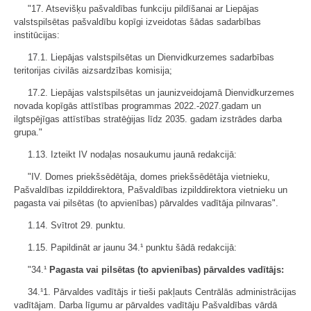
"17. Atsevišķu pašvaldības funkciju pildīšanai ar Liepājas
valstspilsētas pašvaldību kopīgi izveidotas šādas sadarbības
institūcijas:
17.1. Liepājas valstspilsētas un Dienvidkurzemes sadarbības
teritorijas civilās aizsardzības komisija;
17.2. Liepājas valstspilsētas un jaunizveidojamā Dienvidkurzemes
novada kopīgās attīstības programmas 2022.-2027.gadam un
ilgtspējīgas attīstības stratēģijas līdz 2035. gadam izstrādes darba
grupa."
1.13. Izteikt IV nodaļas nosaukumu jaunā redakcijā:
"IV. Domes priekšsēdētāja, domes priekšsēdētāja vietnieku,
Pašvaldības izpilddirektora, Pašvaldības izpilddirektora vietnieku un
pagasta vai pilsētas (to apvienības) pārvaldes vadītāja pilnvaras".
1.14. Svītrot 29. punktu.
1.15. Papildināt ar jaunu 34.¹ punktu šādā redakcijā:
"34.¹
Pagasta vai pilsētas (to apvienības) pārvaldes vadītājs:
34.¹1. Pārvaldes vadītājs ir tieši pakļauts Centrālās administrācijas
vadītājam. Darba līgumu ar pārvaldes vadītāju Pašvaldības vārdā