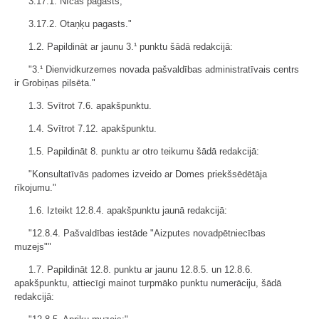
3.17.1. Nīcas pagasts;
3.17.2. Otaņķu pagasts."
1.2. Papildināt ar jaunu 3.¹ punktu šādā redakcijā:
"3.¹ Dienvidkurzemes novada pašvaldības administratīvais centrs
ir Grobiņas pilsēta."
1.3. Svītrot 7.6. apakšpunktu.
1.4. Svītrot 7.12. apakšpunktu.
1.5. Papildināt 8. punktu ar otro teikumu šādā redakcijā:
"Konsultatīvās padomes izveido ar Domes priekšsēdētāja
rīkojumu."
1.6. Izteikt 12.8.4. apakšpunktu jaunā redakcijā:
"12.8.4. Pašvaldības iestāde "Aizputes novadpētniecības
muzejs""
1.7. Papildināt 12.8. punktu ar jaunu 12.8.5. un 12.8.6.
apakšpunktu, attiecīgi mainot turpmāko punktu numerāciju, šādā
redakcijā: