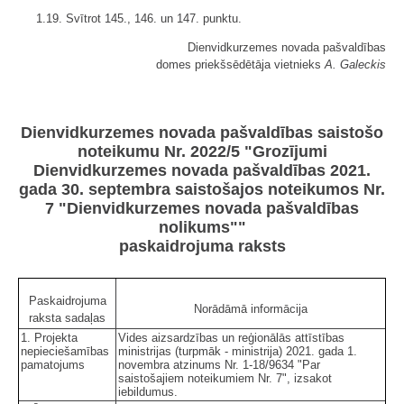
1.19. Svītrot 145., 146. un 147. punktu.
Dienvidkurzemes novada pašvaldības
domes priekšsēdētāja vietnieks
A. Galeckis
Dienvidkurzemes novada pašvaldības saistošo
noteikumu Nr. 2022/5 "Grozījumi
Dienvidkurzemes novada pašvaldības 2021.
gada 30. septembra saistošajos noteikumos Nr.
7 "Dienvidkurzemes novada pašvaldības
nolikums""
paskaidrojuma raksts
Paskaidrojuma
Norādāmā informācija
raksta sadaļas
1. Projekta
Vides aizsardzības un reģionālās attīstības
nepieciešamības
ministrijas (turpmāk - ministrija) 2021. gada 1.
pamatojums
novembra atzinums Nr. 1-18/9634 "Par
saistošajiem noteikumiem Nr. 7", izsakot
iebildumus.