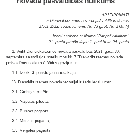
novada pašvaldības nolikums"
APSTIPRINĀTI
ar Dienvidkurzemes novada pašvaldības domes
27.01.2022. sēdes lēmumu Nr. 73 (prot. Nr. 2 69. §)
Izdoti saskaņā ar likuma "Par pašvaldībām"
21. panta pirmās daļas 1. punktu un 24. pantu
1. Veikt Dienvidkurzemes novada pašvaldības 2021. gada 30.
septembra saistošajos noteikumos Nr. 7 "Dienvidkurzemes novada
pašvaldības nolikums" šādus grozījumus:
1.1. Izteikt 3. punktu jaunā redakcijā:
"3. Dienvidkurzemes novada teritorijai ir šāds iedalījums:
3.1. Grobiņas pilsēta;
3.2. Aizputes pilsēta;
3.3. Bunkas pagasts;
3.4. Medzes pagasts;
3.5. Vērgales pagasts;