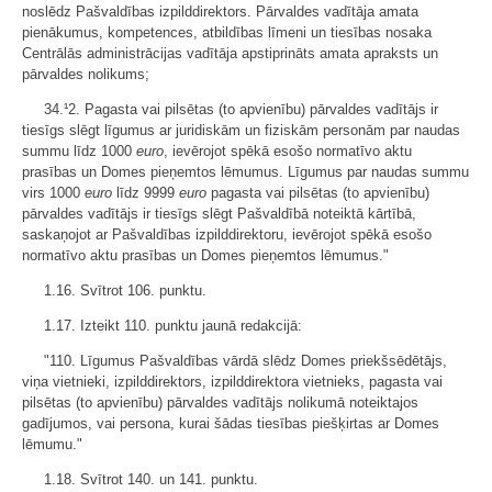
noslēdz Pašvaldības izpilddirektors. Pārvaldes vadītāja amata
pienākumus, kompetences, atbildības līmeni un tiesības nosaka
Centrālās administrācijas vadītāja apstiprināts amata apraksts un
pārvaldes nolikums;
34.¹2. Pagasta vai pilsētas (to apvienību) pārvaldes vadītājs ir
tiesīgs slēgt līgumus ar juridiskām un fiziskām personām par naudas
summu līdz 1000
euro
, ievērojot spēkā esošo normatīvo aktu
prasības un Domes pieņemtos lēmumus. Līgumus par naudas summu
virs 1000
euro
līdz 9999
euro
pagasta vai pilsētas (to apvienību)
pārvaldes vadītājs ir tiesīgs slēgt Pašvaldībā noteiktā kārtībā,
saskaņojot ar Pašvaldības izpilddirektoru, ievērojot spēkā esošo
normatīvo aktu prasības un Domes pieņemtos lēmumus."
1.16. Svītrot 106. punktu.
1.17. Izteikt 110. punktu jaunā redakcijā:
"110. Līgumus Pašvaldības vārdā slēdz Domes priekšsēdētājs,
viņa vietnieki, izpilddirektors, izpilddirektora vietnieks, pagasta vai
pilsētas (to apvienību) pārvaldes vadītājs nolikumā noteiktajos
gadījumos, vai persona, kurai šādas tiesības piešķirtas ar Domes
lēmumu."
1.18. Svītrot 140. un 141. punktu.