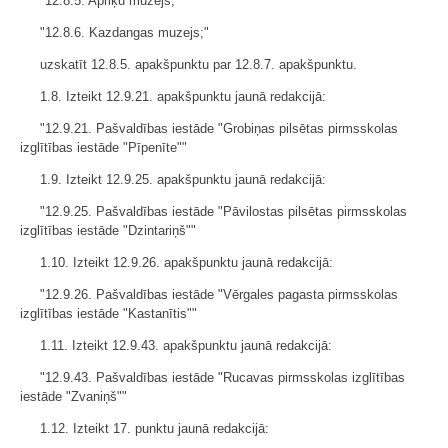
"12.8.5. Apriķu muzejs;"
"12.8.6. Kazdangas muzejs;"
uzskatīt 12.8.5. apakšpunktu par 12.8.7. apakšpunktu.
1.8. Izteikt 12.9.21. apakšpunktu jaunā redakcijā:
"12.9.21. Pašvaldības iestāde "Grobiņas pilsētas pirmsskolas
izglītības iestāde "Pīpenīte""
1.9. Izteikt 12.9.25. apakšpunktu jaunā redakcijā:
"12.9.25. Pašvaldības iestāde "Pāvilostas pilsētas pirmsskolas
izglītības iestāde "Dzintariņš""
1.10. Izteikt 12.9.26. apakšpunktu jaunā redakcijā:
"12.9.26. Pašvaldības iestāde "Vērgales pagasta pirmsskolas
izglītības iestāde "Kastanītis""
1.11. Izteikt 12.9.43. apakšpunktu jaunā redakcijā:
"12.9.43. Pašvaldības iestāde "Rucavas pirmsskolas izglītības
iestāde "Zvaniņš""
1.12. Izteikt 17. punktu jaunā redakcijā: