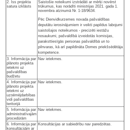
2. Īss projekta
Saistošie noteikumi izstrādāti ar mērķi novērst
satura izklāsts
trūkumus, kas norādīti ministrijas 2021. gada 1.
novembra atzinumā Nr. 1-18/9634.
Pēc Dienvidkurzemes novada pašvaldības
deputātu ierosinājumiem ir veikti papildus labojumi
saistošajos noteikumos - precizēti iestāžu
nosaukumi, pašvaldībā izveidotās komisijas,
paraksttiesīgās personas pašvaldībā un to
pilnvaras, kā arī papildināta Domes priekšsēdētāja
kompetence.
3. Informācija par
Nav ietekmes.
plānoto projekta
ietekmi uz
pašvaldības
budžetu
4. Informācija par
Nav ietekmes.
plānoto projekta
ietekmi uz
uzņēmējdarbības
vidi pašvaldības
teritorijā
5. Informācija par
Nav ietekmes.
administratīvajām
procedūrām
6. Informācija par
Konsultācijas ar sabiedrību nav paredzētas.
konsultācijām ar