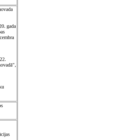
 novada
20. gada
bas
ecembra
022.
novadā",
ēku
os
cijas