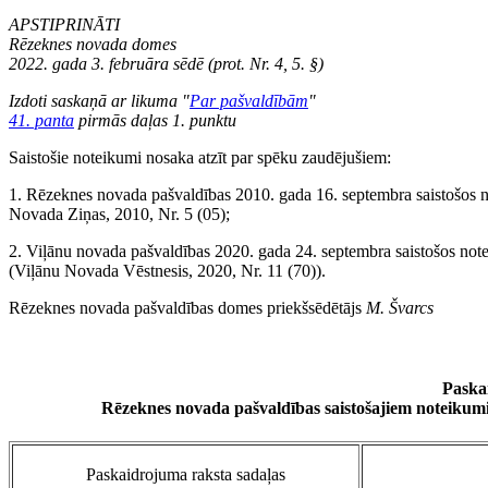
APSTIPRINĀTI
Rēzeknes novada domes
2022. gada 3. februāra sēdē (prot. Nr. 4, 5. §)
Izdoti saskaņā ar likuma "
Par pašvaldībām
"
41. panta
pirmās daļas 1. punktu
Saistošie noteikumi nosaka atzīt par spēku zaudējušiem:
1. Rēzeknes novada pašvaldības 2010. gada 16. septembra saistošos 
Novada Ziņas, 2010, Nr. 5 (05);
2. Viļānu novada pašvaldības 2020. gada 24. septembra saistošos not
(Viļānu Novada Vēstnesis, 2020, Nr. 11 (70)).
Rēzeknes novada pašvaldības domes priekšsēdētājs
M. Švarcs
Paska
Rēzeknes novada pašvaldības saistošajiem noteikum
Paskaidrojuma raksta sadaļas