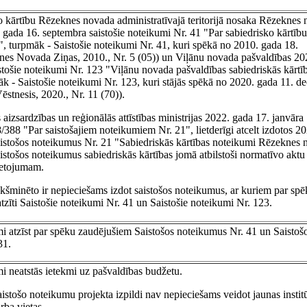
o kārtību Rēzeknes novada administratīvajā teritorijā nosaka Rēzeknes
 gada 16. septembra saistošie noteikumi Nr. 41 "Par sabiedrisko kārtību
 turpmāk - Saistošie noteikumi Nr. 41, kuri spēkā no 2010. gada 18.
es Novada Ziņas, 2010., Nr. 5 (05)) un Viļānu novada pašvaldības 20
stošie noteikumi Nr. 123 "Viļānu novada pašvaldības sabiedriskās kārtī
k - Saistošie noteikumi Nr. 123, kuri stājās spēkā no 2020. gada 11. d
stnesis, 2020., Nr. 11 (70)).
izsardzības un reģionālās attīstības ministrijas 2022. gada 17. janvāra
/388 "Par saistošajiem noteikumiem Nr. 21", lietderīgi atcelt izdotos 2
aistošos noteikumus Nr. 21 "Sabiedriskās kārtības noteikumi Rēzeknes 
istošos noteikumus sabiedriskās kārtības jomā atbilstoši normatīvo aktu
ietojumam.
kšminēto ir nepieciešams izdot saistošos noteikumus, ar kuriem par sp
tzīti Saistošie noteikumi Nr. 41 un Saistošie noteikumi Nr. 123.
mi atzīst par spēku zaudējušiem Saistošos noteikumus Nr. 41 un Saistoš
31.
mi neatstās ietekmi uz pašvaldības budžetu.
istošo noteikumu projekta izpildi nav nepieciešams veidot jaunas institū
rba vietas.