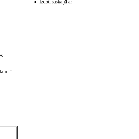
Izdoti saskaņā ar
es
ikumi"