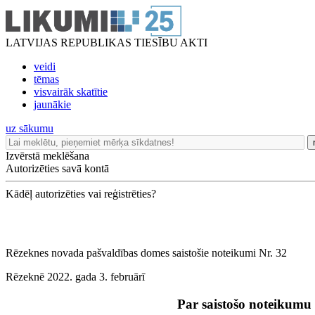
LATVIJAS REPUBLIKAS TIESĪBU AKTI
veidi
tēmas
visvairāk skatītie
jaunākie
uz sākumu
Izvērstā meklēšana
Autorizēties savā kontā
Kādēļ autorizēties vai reģistrēties?
Rēzeknes novada pašvaldības domes saistošie noteikumi Nr. 32
Rēzeknē 2022. gada 3. februārī
Par saistošo noteikumu