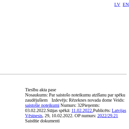
LV
EN
Tiesību akta pase
Nosaukums:
Par saistošo noteikumu atzīšanu par spēku
zaudējušiem
Izdevējs:
Rēzeknes novada dome
Veids:
saistošie noteikumi
Numurs:
32
Pieņemts:
03.02.2022.
Stājas spēkā:
11.02.2022.
Publicēts:
Latvijas
Vēstnesis
, 29, 10.02.2022.
OP numurs:
2022/29.21
Saistītie dokumenti