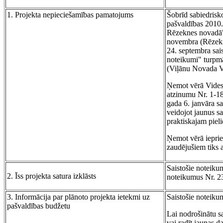
1. Projekta nepieciešamības pamatojums
Šobrīd sabiedrisk
pašvaldības 2010.
Rēzeknes novadā",
novembra (Rēzekn
24. septembra sai
noteikumi" turpmā
(Viļānu Novada Vē
Ņemot vērā Vides a
atzinumu Nr. 1-18
gada 6. janvāra s
veidojot jaunus sa
praktiskajam piel
Ņemot vērā ieprie
zaudējušiem tiks a
Saistošie noteiku
2. Īss projekta satura izklāsts
noteikumus Nr. 2
3. Informācija par plānoto projekta ietekmi uz
Saistošie noteiku
pašvaldības budžetu
Lai nodrošinātu sa
vai radīt jaunas da