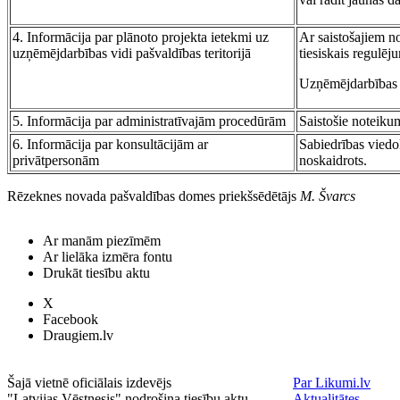
4. Informācija par plānoto projekta ietekmi uz
Ar saistošajiem n
uzņēmējdarbības vidi pašvaldības teritorijā
tiesiskais regulēj
Uzņēmējdarbības vi
5. Informācija par administratīvajām procedūrām
Saistošie noteiku
6. Informācija par konsultācijām ar
Sabiedrības viedo
privātpersonām
noskaidrots.
Rēzeknes novada pašvaldības domes priekšsēdētājs
M. Švarcs
Ar manām piezīmēm
Ar lielāka izmēra fontu
Drukāt tiesību aktu
X
Facebook
Draugiem.lv
Šajā vietnē oficiālais izdevējs
Par Likumi.lv
"Latvijas Vēstnesis" nodrošina tiesību aktu
Aktualitātes