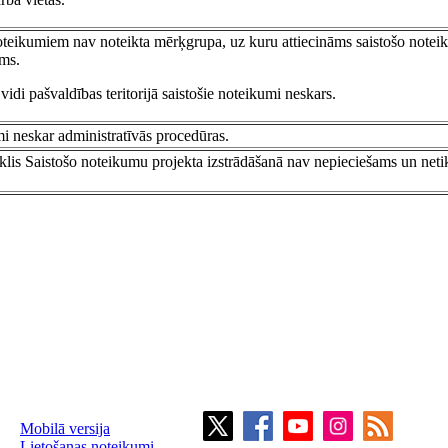
oteikumiem nav noteikta mērķgrupa, uz kuru attiecināms saistošo note
ums.
di pašvaldības teritorijā saistošie noteikumi neskars.
mi neskar administratīvās procedūras.
klis Saistošo noteikumu projekta izstrādāšanā nav nepieciešams un neti
Mobilā versija
Lietošanas noteikumi