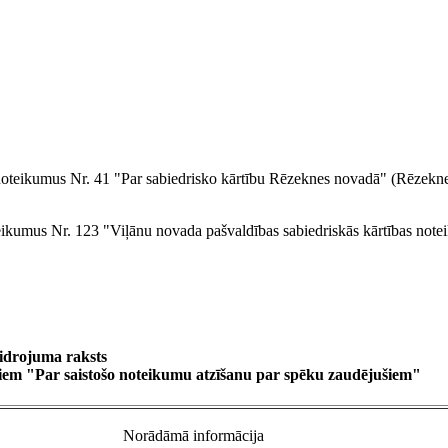
noteikumus Nr. 41 "Par sabiedrisko kārtību Rēzeknes novadā" (Rēzekn
eikumus Nr. 123 "Viļānu novada pašvaldības sabiedriskās kārtības note
idrojuma raksts
iem "Par saistošo noteikumu atzīšanu par spēku zaudējušiem"
Norādāmā informācija