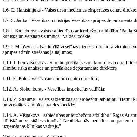
1.6. E. Harasimjuks - Valsts tiesu medicīnas ekspertīzes centra direkto
1.7. S. Janka - Veselības ministrijas Veselības aprūpes departamenta di
1.8. I. Kreicberga - valsts sabiedrības ar ierobežotu atbildību "Paula S
klīniskā universitātes slimnīca" valdes locekle;
1.9. I. Milaševica - Nacionālā veselības dienesta direktora vietniece v
aprūpes administrēšanas jautājumos;
1.10. J. Perevoščikovs - Slimību profilakses un kontroles centra Infekc
slimību riska analīzes un profilakses departamenta direktors;
1.11. E. Pole - Valsts asinsdonoru centra direktore;
1.12. A. Slokenberga - Veselības inspekcijas vadītāja;
1.13. Z. Straume - valsts sabiedrības ar ierobežotu atbildību "Bērnu kl
universitātes slimnīca" valdes locekle;
1.14. A. Višņakovs - sabiedrības ar ierobežotu atbildību "Rīgas Aust
klīniskā universitātes slimnīca" Neatliekamās medicīnas un pacientu
uzņemšanas klīnikas vadītājs."
Ministru prezidents
A. K. Kariņš