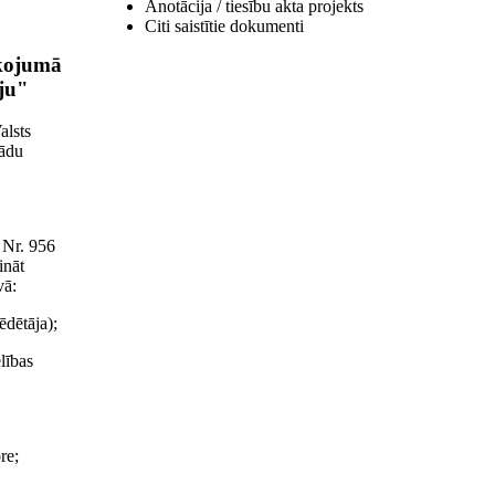
Anotācija / tiesību akta projekts
Citi saistītie dokumenti
īkojumā
iju"
alsts
šādu
 Nr. 956
ināt
vā:
ēdētāja);
lības
re;