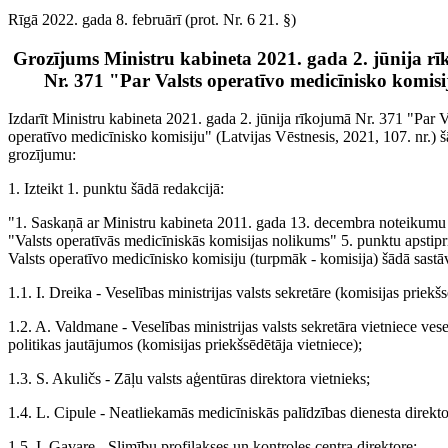
Rīgā 2022. gada 8. februārī (prot. Nr. 6 21. §)
Grozījums Ministru kabineta 2021. gada 2. jūnija r
Nr. 371 "Par Valsts operatīvo medicīnisko komis
Izdarīt Ministru kabineta 2021. gada 2. jūnija rīkojumā Nr. 371 "Par V
operatīvo medicīnisko komisiju" (Latvijas Vēstnesis, 2021, 107. nr.) 
grozījumu:
1. Izteikt 1. punktu šādā redakcijā:
"1. Saskaņā ar Ministru kabineta 2011. gada 13. decembra noteikumu
"Valsts operatīvās medicīniskās komisijas nolikums" 5. punktu apstipr
Valsts operatīvo medicīnisko komisiju (turpmāk - komisija) šādā sastā
1.1. I. Dreika - Veselības ministrijas valsts sekretāre (komisijas priekšs
1.2. A. Valdmane - Veselības ministrijas valsts sekretāra vietniece vese
politikas jautājumos (komisijas priekšsēdētāja vietniece);
1.3. S. Akuličs - Zāļu valsts aģentūras direktora vietnieks;
1.4. L. Cipule - Neatliekamās medicīniskās palīdzības dienesta direkto
1.5. I. Gavare - Slimību profilakses un kontroles centra direktore;