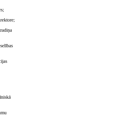
rs;
rektore;
tradiņa
eselības
ijas
īniskā
rumu