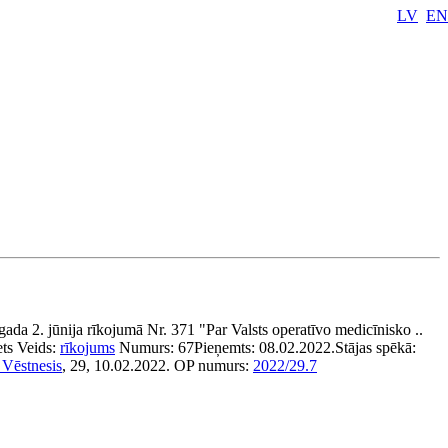
LV
EN
ada 2. jūnija rīkojumā Nr. 371 "Par Valsts operatīvo medicīnisko ..
ets
Veids:
rīkojums
Numurs:
67
Pieņemts:
08.02.2022.
Stājas spēkā:
 Vēstnesis
, 29, 10.02.2022.
OP numurs:
2022/29.7