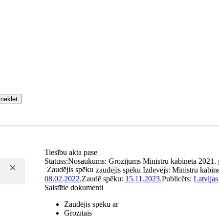
meklēt
Tiesību akta pase
Statuss:
Nosaukums:
Grozījums Ministru kabineta 2021. g
Zaudējis spēku
zaudējis spēku
Izdevējs:
Ministru kabin
08.02.2022.
Zaudē spēku:
15.11.2023.
Publicēts:
Latvijas
Saistītie dokumenti
Zaudējis spēku ar
Grozītais