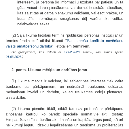
interesēm, ja persona šo informāciju uzskata par patiesu un tā
gūta, veicot darba pienākumus vai dibinot tiesiskās attiecības,
kas saistītas ar darba pienākumu veikšanu, vai esot praksē, un
kurai šīs informācijas sniegšanas dēļ varētu tikt radītas
nelabvēlīgas sekas.
(2) Šajā likumā lietotais termins "publiskas personas institūcija" un
termins "radinieks" atbilst likumā "
Par interešu konflikta novēršanu
valsts amatpersonu darbībā
" lietotajiem terminiem.
(Ar grozījumiem, kas izdarīti ar
12.02.2026
. likumu, kas stājas spēkā
01.03.2026.
)
2. pants. Likuma mērķis un darbības joma
(1) Likuma mērķis ir veicināt, lai sabiedrības interesēs tiek celta
trauksme par pārkāpumiem, un nodrošināt trauksmes celšanas
mehānismu izveidi un darbību, kā arī trauksmes cēlēju pienācīgu
aizsardzību.
(2) Likumu piemēro tiktāl, ciktāl tas nav pretrunā ar pārkāpumu
ziņošanas kārtību, ko paredz speciālie normatīvie akti, tostarp
Eiropas Savienības tiesību akti finanšu un kapitāla tirgus jomā, kā arī
nelikumīgi iegūtu līdzekļu legalizēšanas un terorisma un proliferācijas