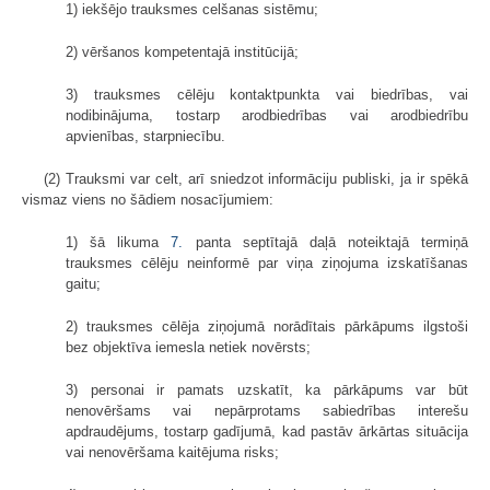
1) iekšējo trauksmes celšanas sistēmu;
2) vēršanos kompetentajā institūcijā;
3) trauksmes cēlēju kontaktpunkta vai biedrības, vai
nodibinājuma, tostarp arodbiedrības vai arodbiedrību
apvienības, starpniecību.
(2) Trauksmi var celt, arī sniedzot informāciju publiski, ja ir spēkā
vismaz viens no šādiem nosacījumiem:
1) šā likuma
7.
panta septītajā daļā noteiktajā termiņā
trauksmes cēlēju neinformē par viņa ziņojuma izskatīšanas
gaitu;
2) trauksmes cēlēja ziņojumā norādītais pārkāpums ilgstoši
bez objektīva iemesla netiek novērsts;
3) personai ir pamats uzskatīt, ka pārkāpums var būt
nenovēršams vai nepārprotams sabiedrības interešu
apdraudējums, tostarp gadījumā, kad pastāv ārkārtas situācija
vai nenovēršama kaitējuma risks;