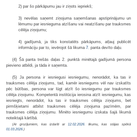
2) par šo pārkāpumu jau ir ziņots iepriekš;
3) nevēlas saņemt ziņojuma saņemšanas apstiprinājumu un
lēmumu par iesnieguma atzīšanu vai neatzīšanu par trauksmes
cēlēja ziņojumu;
4) gadījumā, ja tiks konstatēts pārkāpums, atļauj publicēt
informāciju par to, ievērojot šā likuma
7.
panta devīto daļu.
(4) Šā panta trešās daļas 2. punktā minētajā gadījumā persona
pievieno atbildi, ja tāda ir saņemta.
(5) Ja persona ir iesniegusi iesniegumu, nenorādot, ka tas ir
trauksmes cēlēja ziņojums, tad, kamēr iesniegums vēl nav izskatīts
pēc būtības, persona var lūgt atzīt šo iesniegumu par trauksmes
cēlēja ziņojumu. Kompetentā institūcija ierosina atzīt iesniegumu, kas
iesniegts, nenorādot, ka tas ir trauksmes cēlēja ziņojums, bet
pirmšķietami atbilst trauksmes cēlēja ziņojuma pazīmēm, par
trauksmes cēlēja ziņojumu. Minēto iesniegumu izskata šajā likumā
noteiktajā kārtībā.
(Ar grozījumiem, kas izdarīti ar
12.02.2026
. likumu, kas stājas spēkā
01.03.2026.
)