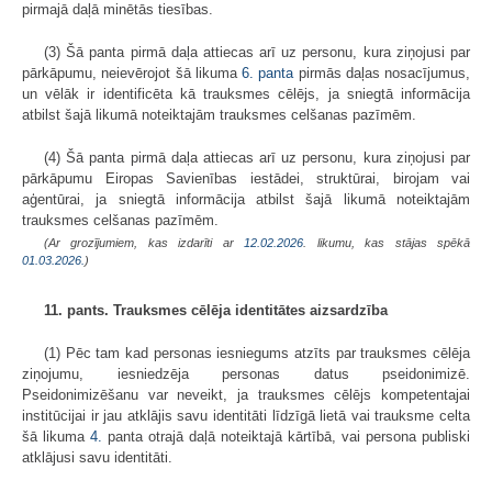
pirmajā daļā minētās tiesības.
(3) Šā panta pirmā daļa attiecas arī uz personu, kura ziņojusi par
pārkāpumu, neievērojot šā likuma
6. panta
pirmās daļas nosacījumus,
un vēlāk ir identificēta kā trauksmes cēlējs, ja sniegtā informācija
atbilst šajā likumā noteiktajām trauksmes celšanas pazīmēm.
(4) Šā panta pirmā daļa attiecas arī uz personu, kura ziņojusi par
pārkāpumu Eiropas Savienības iestādei, struktūrai, birojam vai
aģentūrai, ja sniegtā informācija atbilst šajā likumā noteiktajām
trauksmes celšanas pazīmēm.
(Ar grozījumiem, kas izdarīti ar
12.02.2026
. likumu, kas stājas spēkā
01.03.2026.
)
11. pants. Trauksmes cēlēja identitātes aizsardzība
(1) Pēc tam kad personas iesniegums atzīts par trauksmes cēlēja
ziņojumu, iesniedzēja personas datus pseidonimizē.
Pseidonimizēšanu var neveikt, ja trauksmes cēlējs kompetentajai
institūcijai ir jau atklājis savu identitāti līdzīgā lietā vai trauksme celta
šā likuma
4.
panta otrajā daļā noteiktajā kārtībā, vai persona publiski
atklājusi savu identitāti.