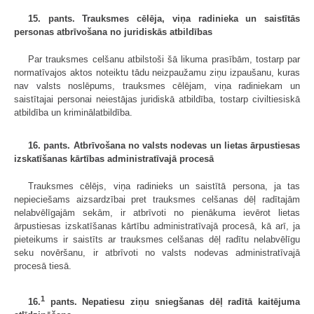
15. pants. Trauksmes cēlēja, viņa radinieka un saistītās
personas atbrīvošana no juridiskās atbildības
Par trauksmes celšanu atbilstoši šā likuma prasībām, tostarp par
normatīvajos aktos noteiktu tādu neizpaužamu ziņu izpaušanu, kuras
nav valsts noslēpums, trauksmes cēlējam, viņa radiniekam un
saistītajai personai neiestājas juridiskā atbildība, tostarp civiltiesiskā
atbildība un kriminālatbildība.
16. pants. Atbrīvošana no valsts nodevas un lietas ārpustiesas
izskatīšanas kārtības administratīvajā procesā
Trauksmes cēlējs, viņa radinieks un saistītā persona, ja tas
nepieciešams aizsardzībai pret trauksmes celšanas dēļ radītajām
nelabvēlīgajām sekām, ir atbrīvoti no pienākuma ievērot lietas
ārpustiesas izskatīšanas kārtību administratīvajā procesā, kā arī, ja
pieteikums ir saistīts ar trauksmes celšanas dēļ radītu nelabvēlīgu
seku novēršanu, ir atbrīvoti no valsts nodevas administratīvajā
procesā tiesā.
1
16.
pants. Nepatiesu ziņu sniegšanas dēļ radītā kaitējuma