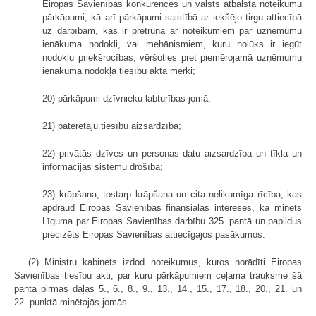
Eiropas Savienības konkurences un valsts atbalsta noteikumu
pārkāpumi, kā arī pārkāpumi saistībā ar iekšējo tirgu attiecībā
uz darbībām, kas ir pretrunā ar noteikumiem par uzņēmumu
ienākuma nodokli, vai mehānismiem, kuru nolūks ir iegūt
nodokļu priekšrocības, vēršoties pret piemērojamā uzņēmumu
ienākuma nodokļa tiesību akta mērķi;
20) pārkāpumi dzīvnieku labturības jomā;
21) patērētāju tiesību aizsardzība;
22) privātās dzīves un personas datu aizsardzība un tīkla un
informācijas sistēmu drošība;
23) krāpšana, tostarp krāpšana un cita nelikumīga rīcība, kas
apdraud Eiropas Savienības finansiālās intereses, kā minēts
Līguma par Eiropas Savienības darbību 325. pantā un papildus
precizēts Eiropas Savienības attiecīgajos pasākumos.
(2) Ministru kabinets izdod noteikumus, kuros norādīti Eiropas
Savienības tiesību akti, par kuru pārkāpumiem ceļama trauksme šā
panta pirmās daļas 5., 6., 8., 9., 13., 14., 15., 17., 18., 20., 21. un
22. punktā minētajās jomās.