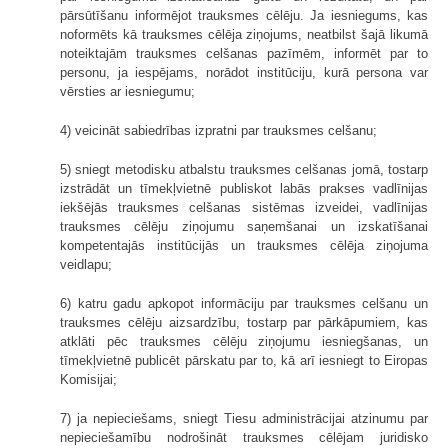
pārsūtīšanu informējot trauksmes cēlēju. Ja iesniegums, kas
noformēts kā trauksmes cēlēja ziņojums, neatbilst šajā likumā
noteiktajām trauksmes celšanas pazīmēm, informēt par to
personu, ja iespējams, norādot institūciju, kurā persona var
vērsties ar iesniegumu;
4) veicināt sabiedrības izpratni par trauksmes celšanu;
5) sniegt metodisku atbalstu trauksmes celšanas jomā, tostarp
izstrādāt un tīmekļvietnē publiskot labās prakses vadlīnijas
iekšējās trauksmes celšanas sistēmas izveidei, vadlīnijas
trauksmes cēlēju ziņojumu saņemšanai un izskatīšanai
kompetentajās institūcijās un trauksmes cēlēja ziņojuma
veidlapu;
6) katru gadu apkopot informāciju par trauksmes celšanu un
trauksmes cēlēju aizsardzību, tostarp par pārkāpumiem, kas
atklāti pēc trauksmes cēlēju ziņojumu iesniegšanas, un
tīmekļvietnē publicēt pārskatu par to, kā arī iesniegt to Eiropas
Komisijai;
7) ja nepieciešams, sniegt Tiesu administrācijai atzinumu par
nepieciešamību nodrošināt trauksmes cēlējam juridisko