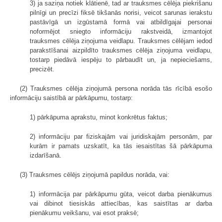
3) ja saziņa notiek klātienē, tad ar trauksmes cēlēja piekrišanu
pilnīgi un precīzi fiksē tikšanās norisi, veicot sarunas ierakstu
pastāvīgā un izgūstamā formā vai atbildīgajai personai
noformējot sniegto informāciju rakstveidā, izmantojot
trauksmes cēlēja ziņojuma veidlapu. Trauksmes cēlējam iedod
parakstīšanai aizpildīto trauksmes cēlēja ziņojuma veidlapu,
tostarp piedāvā iespēju to pārbaudīt un, ja nepieciešams,
precizēt.
(2) Trauksmes cēlēja ziņojumā persona norāda tās rīcībā esošo
informāciju saistībā ar pārkāpumu, tostarp:
1) pārkāpuma aprakstu, minot konkrētus faktus;
2) informāciju par fiziskajām vai juridiskajām personām, par
kurām ir pamats uzskatīt, ka tās iesaistītas šā pārkāpuma
izdarīšanā.
(3) Trauksmes cēlējs ziņojumā papildus norāda, vai:
1) informācija par pārkāpumu gūta, veicot darba pienākumus
vai dibinot tiesiskās attiecības, kas saistītas ar darba
pienākumu veikšanu, vai esot praksē;