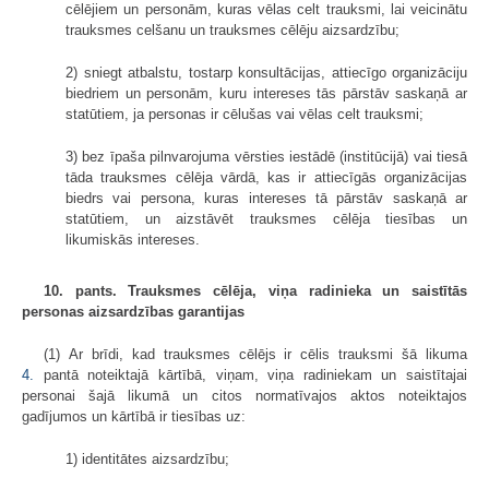
cēlējiem un personām, kuras vēlas celt trauksmi, lai veicinātu
trauksmes celšanu un trauksmes cēlēju aizsardzību;
2) sniegt atbalstu, tostarp konsultācijas, attiecīgo organizāciju
biedriem un personām, kuru intereses tās pārstāv saskaņā ar
statūtiem, ja personas ir cēlušas vai vēlas celt trauksmi;
3) bez īpaša pilnvarojuma vērsties iestādē (institūcijā) vai tiesā
tāda trauksmes cēlēja vārdā, kas ir attiecīgās organizācijas
biedrs vai persona, kuras intereses tā pārstāv saskaņā ar
statūtiem, un aizstāvēt trauksmes cēlēja tiesības un
likumiskās intereses.
10. pants. Trauksmes cēlēja, viņa radinieka un saistītās
personas aizsardzības garantijas
(1) Ar brīdi, kad trauksmes cēlējs ir cēlis trauksmi šā likuma
4.
pantā noteiktajā kārtībā, viņam, viņa radiniekam un saistītajai
personai šajā likumā un citos normatīvajos aktos noteiktajos
gadījumos un kārtībā ir tiesības uz:
1) identitātes aizsardzību;