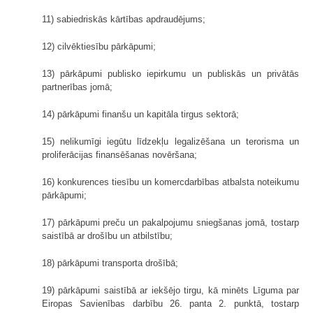
11) sabiedriskās kārtības apdraudējums;
12) cilvēktiesību pārkāpumi;
13) pārkāpumi publisko iepirkumu un publiskās un privātās
partnerības jomā;
14) pārkāpumi finanšu un kapitāla tirgus sektorā;
15) nelikumīgi iegūtu līdzekļu legalizēšana un terorisma un
proliferācijas finansēšanas novēršana;
16) konkurences tiesību un komercdarbības atbalsta noteikumu
pārkāpumi;
17) pārkāpumi preču un pakalpojumu sniegšanas jomā, tostarp
saistībā ar drošību un atbilstību;
18) pārkāpumi transporta drošībā;
19) pārkāpumi saistībā ar iekšējo tirgu, kā minēts Līguma par
Eiropas Savienības darbību 26. panta 2. punktā, tostarp