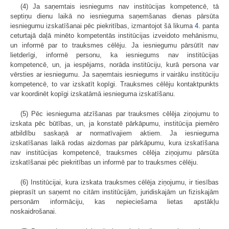
(4) Ja saņemtais iesniegums nav institūcijas kompetencē, tā
septiņu dienu laikā no iesnieguma saņemšanas dienas pārsūta
iesniegumu izskatīšanai pēc piekritības, izmantojot šā likuma
4.
panta
ceturtajā daļā minēto kompetentās institūcijas izveidoto mehānismu,
un informē par to trauksmes cēlēju. Ja iesniegumu pārsūtīt nav
lietderīgi, informē personu, ka iesniegums nav institūcijas
kompetencē, un, ja iespējams, norāda institūciju, kurā persona var
vērsties ar iesniegumu. Ja saņemtais iesniegums ir vairāku institūciju
kompetencē, to var izskatīt kopīgi. Trauksmes cēlēju kontaktpunkts
var koordinēt kopīgi izskatāmā iesnieguma izskatīšanu.
(5) Pēc iesnieguma atzīšanas par trauksmes cēlēja ziņojumu to
izskata pēc būtības, un, ja konstatē pārkāpumu, institūcija piemēro
atbildību saskaņā ar normatīvajiem aktiem. Ja iesnieguma
izskatīšanas laikā rodas aizdomas par pārkāpumu, kura izskatīšana
nav institūcijas kompetencē, trauksmes cēlēja ziņojumu pārsūta
izskatīšanai pēc piekritības un informē par to trauksmes cēlēju.
(6) Institūcijai, kura izskata trauksmes cēlēja ziņojumu, ir tiesības
pieprasīt un saņemt no citām institūcijām, juridiskajām un fiziskajām
personām informāciju, kas nepieciešama lietas apstākļu
noskaidrošanai.