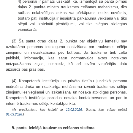
4) personai ir pamats uzskatīt, ka, izmantojot šā panta pirmās
daļas 2. punktā minēto trauksmes celšanas mehānismu, tiks
radītas nelabvēlīgas sekas vai pārkāpums netiks novērsts,
tostarp pati institūcija ir iesaistīta pārkāpuma veikšanā vai tiks
slēpti vai iznīcināti pierādījumi, vai tiks slēgtas aizliegtas
vienošanās.
(3) Šā panta otrās daļas 2. punktā par objektīvu iemeslu nav
uzskatāma personas iesnieguma neatzīšana par trauksmes cēlēja
ziņojumu un neizskatīšana pēc būtības. Ja trauksme tiek celta
publiski, informāciju, kas satur normatīvajos aktos noteiktas
neizpaužamas ziņas, nesniedz, kā arī ievēro vispārējās datu
aizsardzības prasības.
(4) Kompetentā institūcija un privāto tiesību juridiskā persona
nodrošina droša un neatkarīga mehānisma izveidi trauksmes cēlēju
ziņojumu iesniegšanai un izskatīšanai un nosaka atbildīgās personas.
Kompetentā institūcija papildus nosaka kontaktpersonas un par to
informē trauksmes cēlēju kontaktpunktu.
(Ar grozījumiem, kas izdarīti ar
12.02.2026
. likumu, kas stājas spēkā
01.03.2026.
)
5. pants. Iekšējā trauksmes celšanas sistēma