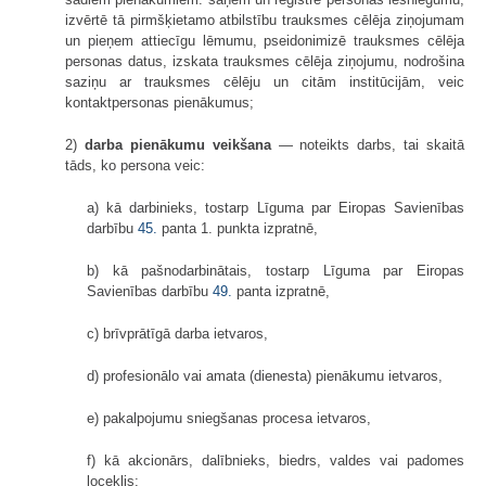
izvērtē tā pirmšķietamo atbilstību trauksmes cēlēja ziņojumam
un pieņem attiecīgu lēmumu, pseidonimizē trauksmes cēlēja
personas datus, izskata trauksmes cēlēja ziņojumu, nodrošina
saziņu ar trauksmes cēlēju un citām institūcijām, veic
kontaktpersonas pienākumus;
2)
darba pienākumu veikšana
— noteikts darbs, tai skaitā
tāds, ko persona veic:
a) kā darbinieks, tostarp Līguma par Eiropas Savienības
darbību
45.
panta 1. punkta izpratnē,
b) kā pašnodarbinātais, tostarp Līguma par Eiropas
Savienības darbību
49.
panta izpratnē,
c) brīvprātīgā darba ietvaros,
d) profesionālo vai amata (dienesta) pienākumu ietvaros,
e) pakalpojumu sniegšanas procesa ietvaros,
f) kā akcionārs, dalībnieks, biedrs, valdes vai padomes
loceklis;