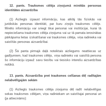
12. pants. Trauksmes cēlēja ziņojumā minētās personas
identitātes aizsardzība
(1) Aizliegts izpaust informāciju, kas atklāj tās fiziskās vai
juridiskās personas identitāti, par kuru ziņojis trauksmes cēlējs.
Minēto informāciju var sniegt tikai personai vai institūcijai, kurai tā
nepieciešama trauksmes cēlēja ziņojuma vai uz tā pamata ierosinātas
pārkāpuma lietas izskatīšanai vai trauksmes cēlēja, viņa radinieka vai
saistītās personas aizsardzībai.
(2) Šā panta pirmajā daļā noteiktais aizliegums neattiecas uz
gadījumiem, kad trauksmes cēlējs, viņa radinieks vai saistītā persona
šo informāciju izpauž savu tiesību vai tiesisko interešu aizsardzības
nolūkā.
13. pants. Aizsardzība pret trauksmes celšanas dēļ radītajām
nelabvēlīgajām sekām
(1) Aizliegts trauksmes cēlēja ziņojuma dēļ radīt nelabvēlīgas
sekas trauksmes cēlējam, viņa radiniekam un saistītajai personai un
(ja attiecināms):