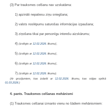
(3) Par trauksmes celšanu nav uzskatāma:
1) apzināti nepatiesu ziņu sniegšana;
2) valsts noslēpumu saturošas informācijas izpaušana;
3) ziņošana tikai par personīgu interešu aizskārumu;
4)
;
(izslēgts ar
12.02.2026
. likumu)
5)
;
(izslēgts ar
12.02.2026
. likumu)
6)
;
(izslēgts ar
12.02.2026
. likumu)
7)
(izslēgts ar
12.02.2026
. likumu).
(Ar grozījumiem, kas izdarīti ar
12.02.2026
. likumu, kas stājas spēkā
01.03.2026.
)
4. pants. Trauksmes celšanas mehānismi
(1) Trauksmes celšanai izmanto vienu no šādiem mehānismiem: