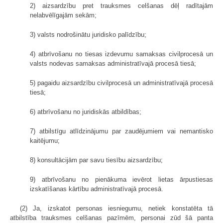
2) aizsardzību pret trauksmes celšanas dēļ radītajām
nelabvēlīgajām sekām;
3) valsts nodrošinātu juridisko palīdzību;
4) atbrīvošanu no tiesas izdevumu samaksas civilprocesā un
valsts nodevas samaksas administratīvajā procesā tiesā;
5) pagaidu aizsardzību civilprocesā un administratīvajā procesā
tiesā;
6) atbrīvošanu no juridiskās atbildības;
7) atbilstīgu atlīdzinājumu par zaudējumiem vai nemantisko
kaitējumu;
8) konsultācijām par savu tiesību aizsardzību;
9) atbrīvošanu no pienākuma ievērot lietas ārpustiesas
izskatīšanas kārtību administratīvajā procesā.
(2) Ja, izskatot personas iesniegumu, netiek konstatēta tā
atbilstība trauksmes celšanas pazīmēm, personai zūd šā panta