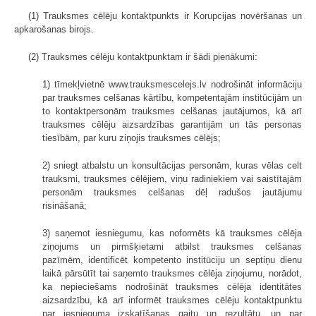
(1) Trauksmes cēlēju kontaktpunkts ir Korupcijas novēršanas un
apkarošanas birojs.
(2) Trauksmes cēlēju kontaktpunktam ir šādi pienākumi:
1) tīmekļvietnē www.trauksmescelejs.lv nodrošināt informāciju
par trauksmes celšanas kārtību, kompetentajām institūcijām un
to kontaktpersonām trauksmes celšanas jautājumos, kā arī
trauksmes cēlēju aizsardzības garantijām un tās personas
tiesībām, par kuru ziņojis trauksmes cēlējs;
2) sniegt atbalstu un konsultācijas personām, kuras vēlas celt
trauksmi, trauksmes cēlējiem, viņu radiniekiem vai saistītajām
personām trauksmes celšanas dēļ radušos jautājumu
risināšanā;
3) saņemot iesniegumu, kas noformēts kā trauksmes cēlēja
ziņojums un pirmšķietami atbilst trauksmes celšanas
pazīmēm, identificēt kompetento institūciju un septiņu dienu
laikā pārsūtīt tai saņemto trauksmes cēlēja ziņojumu, norādot,
ka nepieciešams nodrošināt trauksmes cēlēja identitātes
aizsardzību, kā arī informēt trauksmes cēlēju kontaktpunktu
par iesnieguma izskatīšanas gaitu un rezultātu, un par