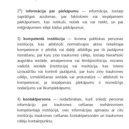
1
2
)
informācija par pārkāpumu
— informācija, tostarp
saprātīgas aizdomas, par faktiskiem vai iespējamiem
pārkāpumiem, kas notikuši, notiek vai var notikt, un par
mēģinājumiem slēpt šādus pārkāpumus;
3)
kompetentā institūcija
— ikviena publiskas personas
institūcija, kas atbilstoši normatīvajos aktos noteiktajai
kompetencei ir pilnībā vai daļēji atbildīga par tā jautājuma
risināšanu, par kuru ziņo trauksmes cēlējs, tostarp hierarhiski
augstāka iestāde, amatpersona vai lēmējinstitūcija, nozares
vadošā iestāde (institūcija) vai institūcija, kas īsteno
uzraudzību vai kontroli jautājumā, par kuru ziņo trauksmes
cēlējs, izmeklēšanas iestāde vai prokuratūra — atbilstoši to
kompetencei, ja iespējamais pārkāpums ir noziedzīgs
nodarījums vai likumpārkāpums;
4)
kontaktpersona
— nodarbinātais, kurš sniedz personai
informāciju par trauksmes celšanas mehānismiem
kompetentajā institūcijā, veic informācijas apmaiņu ar citu
institūciju trauksmes celšanas kontaktpersonām un trauksmes
cēlēju kontaktpunktu;