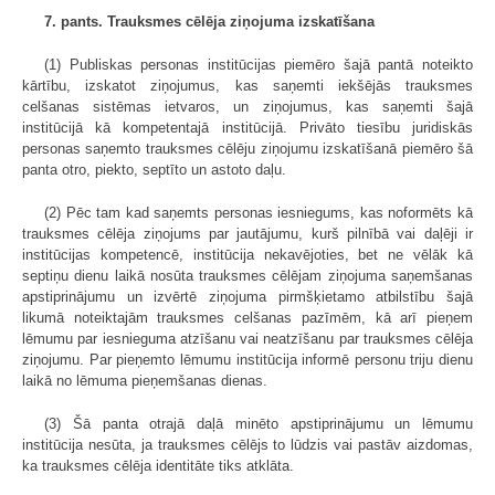
7. pants. Trauksmes cēlēja ziņojuma izskatīšana
(1) Publiskas personas institūcijas piemēro šajā pantā noteikto
kārtību, izskatot ziņojumus, kas saņemti iekšējās trauksmes
celšanas sistēmas ietvaros, un ziņojumus, kas saņemti šajā
institūcijā kā kompetentajā institūcijā. Privāto tiesību juridiskās
personas saņemto trauksmes cēlēju ziņojumu izskatīšanā piemēro šā
panta otro, piekto, septīto un astoto daļu.
(2) Pēc tam kad saņemts personas iesniegums, kas noformēts kā
trauksmes cēlēja ziņojums par jautājumu, kurš pilnībā vai daļēji ir
institūcijas kompetencē, institūcija nekavējoties, bet ne vēlāk kā
septiņu dienu laikā nosūta trauksmes cēlējam ziņojuma saņemšanas
apstiprinājumu un izvērtē ziņojuma pirmšķietamo atbilstību šajā
likumā noteiktajām trauksmes celšanas pazīmēm, kā arī pieņem
lēmumu par iesnieguma atzīšanu vai neatzīšanu par trauksmes cēlēja
ziņojumu. Par pieņemto lēmumu institūcija informē personu triju dienu
laikā no lēmuma pieņemšanas dienas.
(3) Šā panta otrajā daļā minēto apstiprinājumu un lēmumu
institūcija nesūta, ja trauksmes cēlējs to lūdzis vai pastāv aizdomas,
ka trauksmes cēlēja identitāte tiks atklāta.