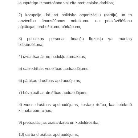
ļaunprātīga izmantošana vai cita prettiesiska darbība;
2) korupcija, kā arī politisko organizāciju (partiju) un to
apvienību finansēšanas noteikumu un priekšvēlēšanu
aģitācijas ierobežojumu pārkāpumi;
3) publiskas personas finanšu līdzekļu vai mantas
izšķērdēšana;
4) izvairīšanās no nodokļu samaksas;
5) sabiedrības veselības apdraudējums;
6) pārtikas drošības apdraudējums;
7) būvniecības drošības apdraudējums;
8) vides drošības apdraudējums, tostarp rīcība, kas ietekmē
klimata pārmaiņas;
9) pretradiācijas aizsardzība un kodoldrošība;
10) darba drošības apdraudējums;