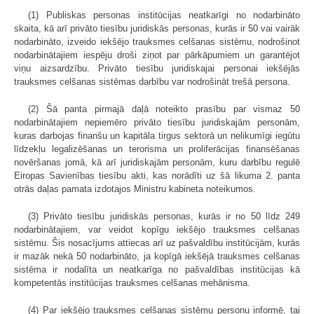
(1) Publiskas personas institūcijas neatkarīgi no nodarbināto
skaita, kā arī privāto tiesību juridiskās personas, kurās ir 50 vai vairāk
nodarbināto, izveido iekšējo trauksmes celšanas sistēmu, nodrošinot
nodarbinātajiem iespēju droši ziņot par pārkāpumiem un garantējot
viņu aizsardzību. Privāto tiesību juridiskajai personai iekšējās
trauksmes celšanas sistēmas darbību var nodrošināt trešā persona.
(2) Šā panta pirmajā daļā noteikto prasību par vismaz 50
nodarbinātajiem nepiemēro privāto tiesību juridiskajām personām,
kuras darbojas finanšu un kapitāla tirgus sektorā un nelikumīgi iegūtu
līdzekļu legalizēšanas un terorisma un proliferācijas finansēšanas
novēršanas jomā, kā arī juridiskajām personām, kuru darbību regulē
Eiropas Savienības tiesību akti, kas norādīti uz šā likuma
2.
panta
otrās daļas pamata izdotajos Ministru kabineta noteikumos.
(3) Privāto tiesību juridiskās personas, kurās ir no 50 līdz 249
nodarbinātajiem, var veidot kopīgu iekšējo trauksmes celšanas
sistēmu. Šis nosacījums attiecas arī uz pašvaldību institūcijām, kurās
ir mazāk nekā 50 nodarbināto, ja kopīgā iekšējā trauksmes celšanas
sistēma ir nodalīta un neatkarīga no pašvaldības institūcijas kā
kompetentās institūcijas trauksmes celšanas mehānisma.
(4) Par iekšējo trauksmes celšanas sistēmu personu informē, tai