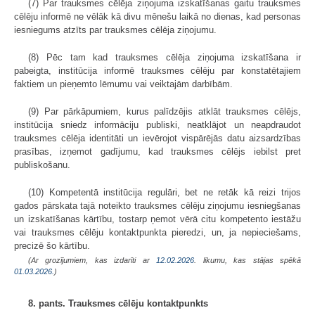
(7) Par trauksmes cēlēja ziņojuma izskatīšanas gaitu trauksmes
cēlēju informē ne vēlāk kā divu mēnešu laikā no dienas, kad personas
iesniegums atzīts par trauksmes cēlēja ziņojumu.
(8) Pēc tam kad trauksmes cēlēja ziņojuma izskatīšana ir
pabeigta, institūcija informē trauksmes cēlēju par konstatētajiem
faktiem un pieņemto lēmumu vai veiktajām darbībām.
(9) Par pārkāpumiem, kurus palīdzējis atklāt trauksmes cēlējs,
institūcija sniedz informāciju publiski, neatklājot un neapdraudot
trauksmes cēlēja identitāti un ievērojot vispārējās datu aizsardzības
prasības, izņemot gadījumu, kad trauksmes cēlējs iebilst pret
publiskošanu.
(10) Kompetentā institūcija regulāri, bet ne retāk kā reizi trijos
gados pārskata tajā noteikto trauksmes cēlēju ziņojumu iesniegšanas
un izskatīšanas kārtību, tostarp ņemot vērā citu kompetento iestāžu
vai trauksmes cēlēju kontaktpunkta pieredzi, un, ja nepieciešams,
precizē šo kārtību.
(Ar grozījumiem, kas izdarīti ar
12.02.2026
. likumu, kas stājas spēkā
01.03.2026.
)
8. pants. Trauksmes cēlēju kontaktpunkts