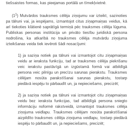
tiešsaistes formas, kas pieejamas portālā un tīmekļvietnē.
1
(1
) Mutvārdos trauksmes cēlēja ziņojumu var izteikt, sazinoties
pa tālruni vai, ja iespējams, izmantojot citus ziņapmaiņas veidus, kā
arī tiekoties klātienē saprātīgā termiņā pēc trauksmes cēlēja lūguma.
Publiskas personas institūcija un privāto tiesību juridiskā persona
nodrošina, ka atkarībā no trauksmes cēlēja mutvārdu ziņojuma
izteikšanas veida tiek ievēroti šādi nosacījumi:
1) ja saziņa notiek pa tālruni vai izmantojot citu ziņapmaiņas
veidu ar ieraksta funkciju, tad ar trauksmes cēlēja piekrišanu
veic ierakstu pastāvīgā un izgūstamā formā vai atbildīgā
persona veic pilnīgu un precīzu sarunas pierakstu. Trauksmes
cēlējam nosūta parakstīšanai sarunas pierakstu, tostarp
piedāvā iespēju to pārbaudīt un, ja nepieciešams, precizēt;
2) ja saziņa notiek pa tālruni vai izmantojot citu ziņapmaiņas
veidu bez ieraksta funkcijas, tad atbildīgā persona sniegto
informāciju noformē rakstveidā, izmantojot trauksmes cēlēja
ziņojuma veidlapu. Trauksmes cēlējam nosūta parakstīšanai
aizpildīto trauksmes cēlēja ziņojuma veidlapu, tostarp piedāvā
iespēju to pārbaudīt un, ja nepieciešams, precizēt;