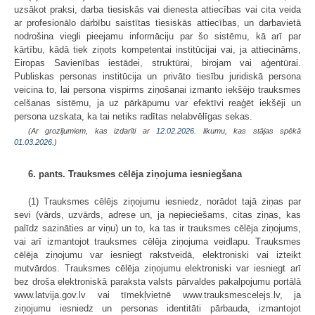
uzsākot praksi, darba tiesiskās vai dienesta attiecības vai cita veida
ar profesionālo darbību saistītas tiesiskās attiecības, un darbavietā
nodrošina viegli pieejamu informāciju par šo sistēmu, kā arī par
kārtību, kādā tiek ziņots kompetentai institūcijai vai, ja attiecināms,
Eiropas Savienības iestādei, struktūrai, birojam vai aģentūrai.
Publiskas personas institūcija un privāto tiesību juridiskā persona
veicina to, lai persona vispirms ziņošanai izmanto iekšējo trauksmes
celšanas sistēmu, ja uz pārkāpumu var efektīvi reaģēt iekšēji un
persona uzskata, ka tai netiks radītas nelabvēlīgas sekas.
(Ar grozījumiem, kas izdarīti ar
12.02.2026
. likumu, kas stājas spēkā
01.03.2026.
)
6. pants. Trauksmes cēlēja ziņojuma iesniegšana
(1) Trauksmes cēlējs ziņojumu iesniedz, norādot tajā ziņas par
sevi (vārds, uzvārds, adrese un, ja nepieciešams, citas ziņas, kas
palīdz sazināties ar viņu) un to, ka tas ir trauksmes cēlēja ziņojums,
vai arī izmantojot trauksmes cēlēja ziņojuma veidlapu. Trauksmes
cēlēja ziņojumu var iesniegt rakstveidā, elektroniski vai izteikt
mutvārdos. Trauksmes cēlēja ziņojumu elektroniski var iesniegt arī
bez droša elektroniskā paraksta valsts pārvaldes pakalpojumu portālā
www.latvija.gov.lv vai tīmekļvietnē www.trauksmescelejs.lv, ja
ziņojumu iesniedz un personas identitāti pārbauda, izmantojot