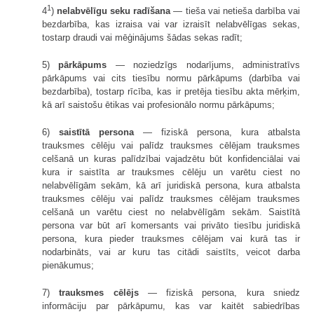
1
4
)
nelabvēlīgu seku radīšana
— tieša vai netieša darbība vai
bezdarbība, kas izraisa vai var izraisīt nelabvēlīgas sekas,
tostarp draudi vai mēģinājums šādas sekas radīt;
5)
pārkāpums
— noziedzīgs nodarījums, administratīvs
pārkāpums vai cits tiesību normu pārkāpums (darbība vai
bezdarbība), tostarp rīcība, kas ir pretēja tiesību akta mērķim,
kā arī saistošu ētikas vai profesionālo normu pārkāpums;
6)
saistītā persona
— fiziskā persona, kura atbalsta
trauksmes cēlēju vai palīdz trauksmes cēlējam trauksmes
celšanā un kuras palīdzībai vajadzētu būt konfidenciālai vai
kura ir saistīta ar trauksmes cēlēju un varētu ciest no
nelabvēlīgām sekām, kā arī juridiskā persona, kura atbalsta
trauksmes cēlēju vai palīdz trauksmes cēlējam trauksmes
celšanā un varētu ciest no nelabvēlīgām sekām. Saistītā
persona var būt arī komersants vai privāto tiesību juridiskā
persona, kura pieder trauksmes cēlējam vai kurā tas ir
nodarbināts, vai ar kuru tas citādi saistīts, veicot darba
pienākumus;
7)
trauksmes cēlējs
— fiziskā persona, kura sniedz
informāciju par pārkāpumu, kas var kaitēt sabiedrības