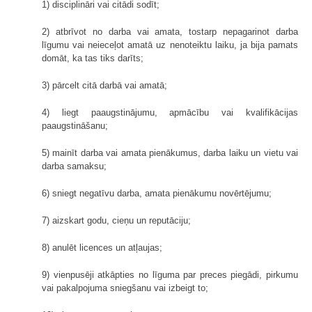
1) disciplināri vai citādi sodīt;
2) atbrīvot no darba vai amata, tostarp nepagarinot darba
līgumu vai neieceļot amatā uz nenoteiktu laiku, ja bija pamats
domāt, ka tas tiks darīts;
3) pārcelt citā darbā vai amatā;
4) liegt paaugstinājumu, apmācību vai kvalifikācijas
paaugstināšanu;
5) mainīt darba vai amata pienākumus, darba laiku un vietu vai
darba samaksu;
6) sniegt negatīvu darba, amata pienākumu novērtējumu;
7) aizskart godu, cieņu un reputāciju;
8) anulēt licences un atļaujas;
9) vienpusēji atkāpties no līguma par preces piegādi, pirkumu
vai pakalpojuma sniegšanu vai izbeigt to;