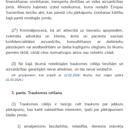
finansēšanas novēršanas, transporta drošības un vides aizsardzības
jomā. Ministru kabinets izdod noteikumus, kuros norādīti Eiropas
Savienības tiesību akti, kas paredz citu pārkāpumu ziņošanas kārtību
šajā pantā minētajās jomās.
1
(2
) Kriminālprocesā, kā arī attiecībā uz tiesnešu apspriedēm,
zvērināta advokāta un klienta, ārsta un pacienta saziņas
konfidencialitātes aizsardzību, konsultēšanos ar darbinieku
pārstāvjiem vai arodbiedrībām un darba koplīgumu slēgšanu šo likumu
piemēro tiktāl, ciktāl citos normatīvajos aktos nav noteikts citādi.
(3) No šajā likumā noteiktajām trauksmes cēlēja tiesībām un
aizsardzības garantijām nevar atteikties, un tās nevar ierobežot.
(Ar grozījumiem, kas izdarīti ar
12.02.2026
. likumu, kas stājas spēkā
01.03.2026.
)
3. pants. Trauksmes celšana
(1) Trauksmes cēlējs ir tiesīgs celt trauksmi par jebkuru
pārkāpumu, kas kaitē sabiedrības interesēm, īpaši par pārkāpumiem
šādās jomās:
1) amatpersonu bezdarbība, nolaidība, dienesta stāvokļa