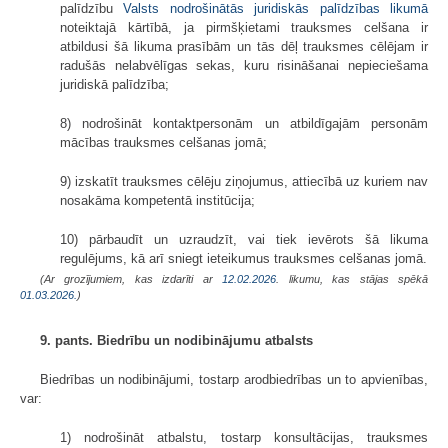
palīdzību
Valsts nodrošinātās juridiskās palīdzības likumā
noteiktajā kārtībā, ja pirmšķietami trauksmes celšana ir
atbildusi šā likuma prasībām un tās dēļ trauksmes cēlējam ir
radušās nelabvēlīgas sekas, kuru risināšanai nepieciešama
juridiskā palīdzība;
8) nodrošināt kontaktpersonām un atbildīgajām personām
mācības trauksmes celšanas jomā;
9) izskatīt trauksmes cēlēju ziņojumus, attiecībā uz kuriem nav
nosakāma kompetentā institūcija;
10) pārbaudīt un uzraudzīt, vai tiek ievērots šā likuma
regulējums, kā arī sniegt ieteikumus trauksmes celšanas jomā.
(Ar grozījumiem, kas izdarīti ar
12.02.2026
. likumu, kas stājas spēkā
01.03.2026.
)
9. pants. Biedrību un nodibinājumu atbalsts
Biedrības un nodibinājumi, tostarp arodbiedrības un to apvienības,
var:
1) nodrošināt atbalstu, tostarp konsultācijas, trauksmes