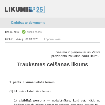
Darbības ar dokumentu
Tiesību akts:
spēkā esošs
Attēlotā redakcija: 01.03.2026. - ... /
Spēkā esošā
Saeima ir pieņēmusi un Valsts
prezidents izsludina šādu likumu:
Trauksmes celšanas likums
1. pants. Likumā lietotie termini
(1) Likumā ir lietoti šādi termini:
1)
atbildīgā persona
— nodarbinātais, kurš veic kādu no
šādiem pienākumiem: saņem un reģistrē personas iesniegumu,