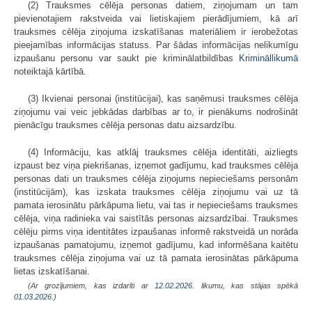
(2) Trauksmes cēlēja personas datiem, ziņojumam un tam
pievienotajiem rakstveida vai lietiskajiem pierādījumiem, kā arī
trauksmes cēlēja ziņojuma izskatīšanas materiāliem ir ierobežotas
pieejamības informācijas statuss. Par šādas informācijas nelikumīgu
izpaušanu personu var saukt pie kriminālatbildības
Krimināllikumā
noteiktajā kārtībā.
(3) Ikvienai personai (institūcijai), kas saņēmusi trauksmes cēlēja
ziņojumu vai veic jebkādas darbības ar to, ir pienākums nodrošināt
pienācīgu trauksmes cēlēja personas datu aizsardzību.
(4) Informāciju, kas atklāj trauksmes cēlēja identitāti, aizliegts
izpaust bez viņa piekrišanas, izņemot gadījumu, kad trauksmes cēlēja
personas dati un trauksmes cēlēja ziņojums nepieciešams personām
(institūcijām), kas izskata trauksmes cēlēja ziņojumu vai uz tā
pamata ierosinātu pārkāpuma lietu, vai tas ir nepieciešams trauksmes
cēlēja, viņa radinieka vai saistītās personas aizsardzībai. Trauksmes
cēlēju pirms viņa identitātes izpaušanas informē rakstveidā un norāda
izpaušanas pamatojumu, izņemot gadījumu, kad informēšana kaitētu
trauksmes cēlēja ziņojuma vai uz tā pamata ierosinātas pārkāpuma
lietas izskatīšanai.
(Ar grozījumiem, kas izdarīti ar
12.02.2026
. likumu, kas stājas spēkā
01.03.2026.
)