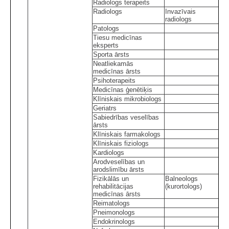
Radiologs terapeits
Radiologs
Invazīvais
radiologs
Patologs
Tiesu medicīnas
eksperts
Sporta ārsts
Neatliekamās
medicīnas ārsts
Psihoterapeits
Medicīnas ģenētiķis
Klīniskais mikrobiologs
Geriatrs
Sabiedrības veselības
ārsts
Klīniskais farmakologs
Klīniskais fiziologs
Kardiologs
Arodveselības un
arodslimību ārsts
Fizikālās un
Balneologs
rehabilitācijas
(kurortologs)
medicīnas ārsts
Reimatologs
Pneimonologs
Endokrinologs