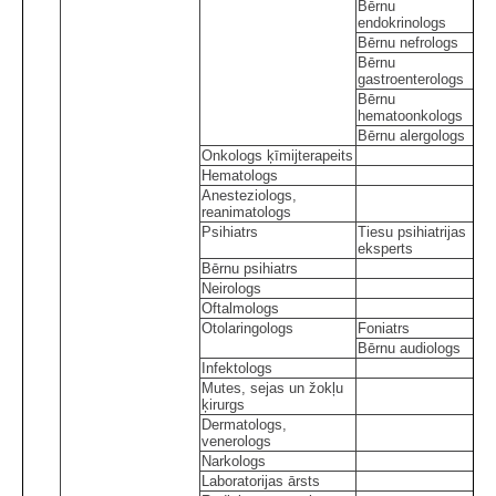
Bērnu
endokrinologs
Bērnu nefrologs
Bērnu
gastroenterologs
Bērnu
hematoonkologs
Bērnu alergologs
Onkologs ķīmijterapeits
Hematologs
Anesteziologs,
reanimatologs
Psihiatrs
Tiesu psihiatrijas
eksperts
Bērnu psihiatrs
Neirologs
Oftalmologs
Otolaringologs
Foniatrs
Bērnu audiologs
Infektologs
Mutes, sejas un žokļu
ķirurgs
Dermatologs,
venerologs
Narkologs
Laboratorijas ārsts