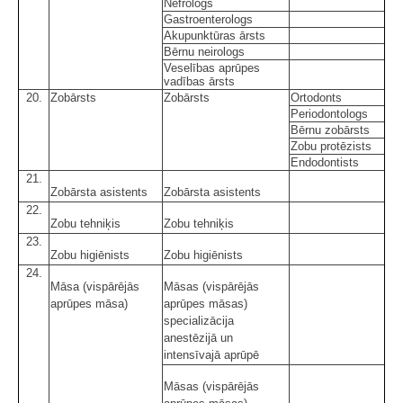
Nefrologs
Gastroenterologs
Akupunktūras ārsts
Bērnu neirologs
Veselības aprūpes
vadības ārsts
20.
Zobārsts
Zobārsts
Ortodonts
Periodontologs
Bērnu zobārsts
Zobu protēzists
Endodontists
21.
Zobārsta asistents
Zobārsta asistents
22.
Zobu tehniķis
Zobu tehniķis
23.
Zobu higiēnists
Zobu higiēnists
24.
Māsa (vispārējās
Māsas (vispārējās
aprūpes māsa)
aprūpes māsas)
specializācija
anestēzijā un
intensīvajā aprūpē
Māsas (vispārējās