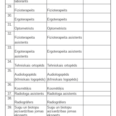
laborants
29.
Fizioterapeits
Fizioterapeits
30.
Ergoterapeits
Ergoterapeits
31.
Optometrists
Optometrists
32.
Fizioterapeita
Fizioterapeita asistents
asistents
33.
Ergoterapeita
Ergoterapeita asistents
asistents
34.
Tehniskais ortopēds
Tehniskais ortopēds
35.
Audiologopēds
Audiologopēds
(klīniskais logopēds)
(klīniskais logopēds)
36.
Kosmētiķis
Kosmētiķis
37.
Radiologa asistents
Radiologa asistents
38.
Radiogrāfers
Radiogrāfers
39.
Sugu un biotopu
Sugu un biotopu
aizsardzības jomas
aizsardzības jomas
eksperts
eksperts