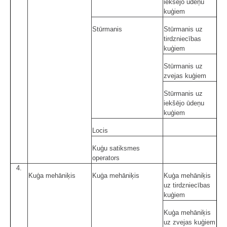
iekšējo ūdeņu
kuģiem
Stūrmanis
Stūrmanis uz
tirdzniecības
kuģiem
Stūrmanis uz
zvejas kuģiem
Stūrmanis uz
iekšējo ūdeņu
kuģiem
Locis
Kuģu satiksmes
operators
4.
Kuģa mehāniķis
Kuģa mehāniķis
Kuģa mehāniķis
uz tirdzniecības
kuģiem
Kuģa mehāniķis
uz zvejas kuģiem