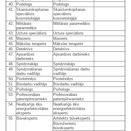
40.
Podologs
Podologs
41.
Skaistumkopšanas
Skaistumkopšanas
speciālists
speciālists
kosmetoloģijā
kosmetoloģijā
42.
Militārais
Militārais paramediķis
paramediķis
43.
Uztura speciālists
Uztura speciālists
44.
Masieris
Masieris
45.
Mākslas terapeits
Mākslas terapeits
46.
Detektīvs
Detektīvs
47.
Apsardzes
Apsardzes darbinieks
darbinieks
48.
Spridzinātājs
Spridzinātājs
49.
Spridzināšanas
Spridzināšanas darbu
darbu vadītājs
vadītājs
50.
Pirotehniķis
Pirotehniķis
51.
Būvdarbu vadītājs
Būvdarbu vadītājs
52.
Psihologs
Psihologs
53.
Profesionālais
Profesionālais
patentpilnvarnieks
patentpilnvarnieks
54.
Neatkarīgs ēku
Neatkarīgs ēku
energoefektivitātes
energoefektivitātes
eksperts
eksperts
55.
Būveksperts
Arhitekts būveksperts
Būvinženieris
būveksperts