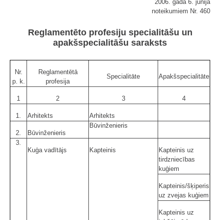
2006. gada 6. jūnija
noteikumiem Nr. 460
Reglamentēto profesiju specialitāšu un
apakšspecialitāšu saraksts
Nr.
Reglamentētā
Specialitāte
Apakšspecialitāte
p. k.
profesija
1
2
3
4
1.
Arhitekts
Arhitekts
Būvinženieris
2.
Būvinženieris
3.
Kuģa vadītājs
Kapteinis
Kapteinis uz
tirdzniecības
kuģiem
Kapteinis/šķiperis
uz zvejas kuģiem
Kapteinis uz