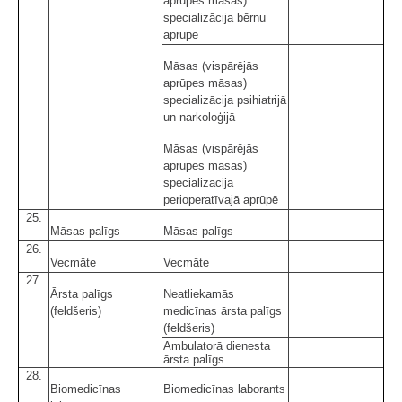
aprūpes māsas)
specializācija bērnu
aprūpē
Māsas (vispārējās
aprūpes māsas)
specializācija psihiatrijā
un narkoloģijā
Māsas (vispārējās
aprūpes māsas)
specializācija
perioperatīvajā aprūpē
25.
Māsas palīgs
Māsas palīgs
26.
Vecmāte
Vecmāte
27.
Ārsta palīgs
Neatliekamās
(feldšeris)
medicīnas ārsta palīgs
(feldšeris)
Ambulatorā dienesta
ārsta palīgs
28.
Biomedicīnas
Biomedicīnas laborants