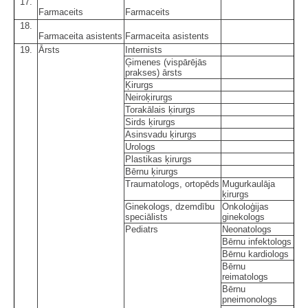
17.
Farmaceits
Farmaceits
18.
Farmaceita asistents
Farmaceita asistents
19.
Ārsts
Internists
Ģimenes (vispārējās
prakses) ārsts
Ķirurgs
Neiroķirurgs
Torakālais ķirurgs
Sirds ķirurgs
Asinsvadu ķirurgs
Urologs
Plastikas ķirurgs
Bērnu ķirurgs
Traumatologs, ortopēds
Mugurkaulāja
ķirurgs
Ginekologs, dzemdību
Onkoloģijas
speciālists
ginekologs
Pediatrs
Neonatologs
Bērnu infektologs
Bērnu kardiologs
Bērnu
reimatologs
Bērnu
pneimonologs