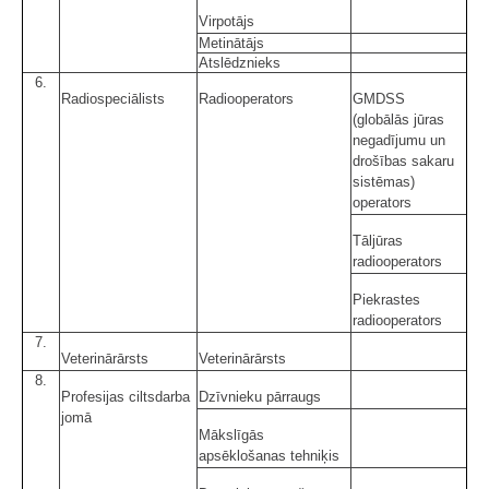
Virpotājs
Metinātājs
Atslēdznieks
6.
Radiospeciālists
Radiooperators
GMDSS
(globālās jūras
negadījumu un
drošības sakaru
sistēmas)
operators
Tāljūras
radiooperators
Piekrastes
radiooperators
7.
Veterinārārsts
Veterinārārsts
8.
Profesijas ciltsdarba
Dzīvnieku pārraugs
jomā
Mākslīgās
apsēklošanas tehniķis