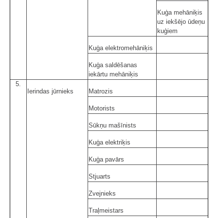
Kuģa mehāniķis
uz iekšējo ūdeņu
kuģiem
Kuģa elektromehāniķis
Kuģa saldēšanas
iekārtu mehāniķis
5.
Ierindas jūrnieks
Matrozis
Motorists
Sūkņu mašīnists
Kuģa elektriķis
Kuģa pavārs
Stjuarts
Zvejnieks
Traļmeistars