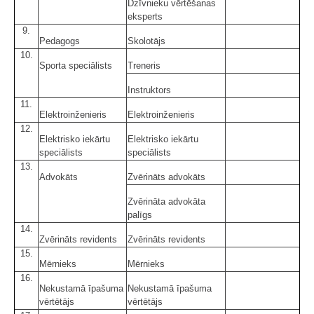
Dzīvnieku vērtēšanas
eksperts
9.
Pedagogs
Skolotājs
10.
Sporta speciālists
Treneris
Instruktors
11.
Elektroinženieris
Elektroinženieris
12.
Elektrisko iekārtu
Elektrisko iekārtu
speciālists
speciālists
13.
Advokāts
Zvērināts advokāts
Zvērināta advokāta
palīgs
14.
Zvērināts revidents
Zvērināts revidents
15.
Mērnieks
Mērnieks
16.
Nekustamā īpašuma
Nekustamā īpašuma
vērtētājs
vērtētājs