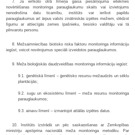
7. Ja ierīkoto otrā līmeņa gaisa piesārņojuma ietekmes
novērtēšanas monitoringa parauglaukumu skaits vai izvietojums
nenodrošina datu ticamību, institūts var ierīkot papildu
parauglaukumus arī ārpus valsts zinātniskās izpētes mežiem, slēdzot
līgumu ar attiecīgās zemes īpašnieku, tiesisko valdītāju vai tā
pilnvarotu personu.
8. Mežsaimniecības biotisko riska faktoru monitoringa informāciju
iegūst, veicot novērojumus speciāli izveidotos parauglaukumos.
9. Meža bioloģiskās daudzveidības monitoringa informāciju iegūst:
9.1. ģenētiskā līmenī – ģenētisko resursu mežaudzēs un sēklu
plantācijās;
9.2. sugu un ekosistēmu līmenī – meža resursu monitoringa
parauglaukumos;
9.3. ainavu līmenī – izmantojot attālās izpētes datus.
10. Institūts izstrādā un pēc saskaņošanas ar Zemkopības
ministriju apstiprina nacionālā meža monitoringa metodiku. Par