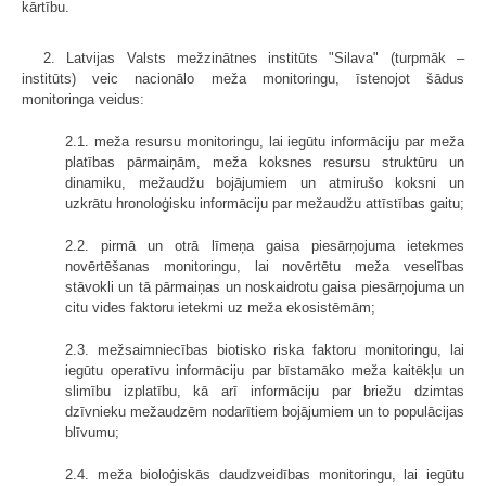
kārtību.
2. Latvijas Valsts mežzinātnes institūts "Silava" (turpmāk –
institūts) veic nacionālo meža monitoringu, īstenojot šādus
monitoringa veidus:
2.1. meža resursu monitoringu, lai iegūtu informāciju par meža
platības pārmaiņām, meža koksnes resursu struktūru un
dinamiku, mežaudžu bojājumiem un atmirušo koksni un
uzkrātu hronoloģisku informāciju par mežaudžu attīstības gaitu;
2.2. pirmā un otrā līmeņa gaisa piesārņojuma ietekmes
novērtēšanas monitoringu, lai novērtētu meža veselības
stāvokli un tā pārmaiņas un noskaidrotu gaisa piesārņojuma un
citu vides faktoru ietekmi uz meža ekosistēmām;
2.3. mežsaimniecības biotisko riska faktoru monitoringu, lai
iegūtu operatīvu informāciju par bīstamāko meža kaitēkļu un
slimību izplatību, kā arī informāciju par briežu dzimtas
dzīvnieku mežaudzēm nodarītiem bojājumiem un to populācijas
blīvumu;
2.4. meža bioloģiskās daudzveidības monitoringu, lai iegūtu