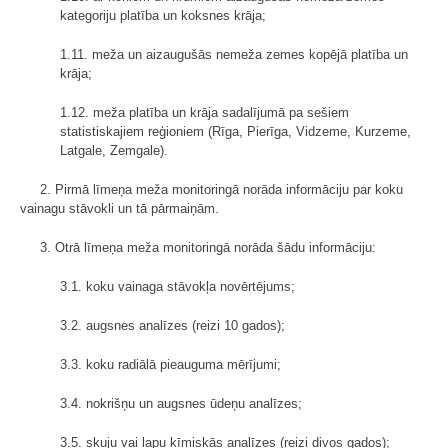
kategoriju platība un koksnes krāja;
1.11. meža un aizaugušās nemeža zemes kopējā platība un
krāja;
1.12. meža platība un krāja sadalījumā pa sešiem
statistiskajiem reģioniem (Rīga, Pierīga, Vidzeme, Kurzeme,
Latgale, Zemgale).
2. Pirmā līmeņa meža monitoringā norāda informāciju par koku
vainagu stāvokli un tā pārmaiņām.
3. Otrā līmeņa meža monitoringā norāda šādu informāciju:
3.1. koku vainaga stāvokļa novērtējums;
3.2. augsnes analīzes (reizi 10 gados);
3.3. koku radiālā pieauguma mērījumi;
3.4. nokrišņu un augsnes ūdeņu analīzes;
3.5. skuju vai lapu ķīmiskās analīzes (reizi divos gados);