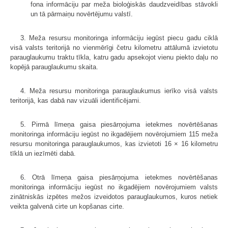
fona informāciju par meža bioloģiskās daudzveidības stāvokli
un tā pārmaiņu novērtējumu valstī.
3. Meža resursu monitoringa informāciju iegūst piecu gadu ciklā
visā valsts teritorijā no vienmērīgi četru kilometru attālumā izvietotu
parauglaukumu traktu tīkla, katru gadu apsekojot vienu piekto daļu no
kopējā parauglaukumu skaita.
4. Meža resursu monitoringa parauglaukumus ierīko visā valsts
teritorijā, kas dabā nav vizuāli identificējami.
5. Pirmā līmeņa gaisa piesārņojuma ietekmes novērtēšanas
monitoringa informāciju iegūst no ikgadējiem novērojumiem 115 meža
resursu monitoringa parauglaukumos, kas izvietoti 16 × 16 kilometru
tīklā un iezīmēti dabā.
6. Otrā līmeņa gaisa piesārņojuma ietekmes novērtēšanas
monitoringa informāciju iegūst no ikgadējiem novērojumiem valsts
zinātniskās izpētes mežos izveidotos parauglaukumos, kuros netiek
veikta galvenā cirte un kopšanas cirte.