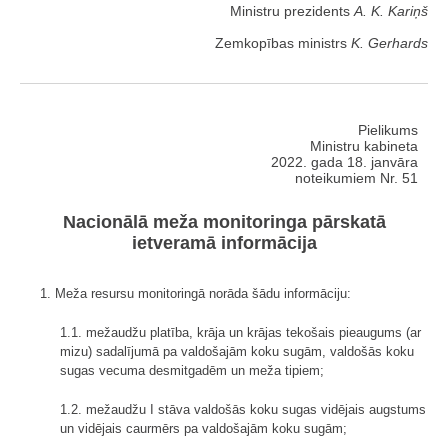
Ministru prezidents
A. K. Kariņš
Zemkopības ministrs
K. Gerhards
Pielikums
Ministru kabineta
2022. gada 18. janvāra
noteikumiem Nr. 51
Nacionālā meža monitoringa pārskatā
ietveramā informācija
1. Meža resursu monitoringā norāda šādu informāciju:
1.1. mežaudžu platība, krāja un krājas tekošais pieaugums (ar
mizu) sadalījumā pa valdošajām koku sugām, valdošās koku
sugas vecuma desmitgadēm un meža tipiem;
1.2. mežaudžu I stāva valdošās koku sugas vidējais augstums
un vidējais caurmērs pa valdošajām koku sugām;