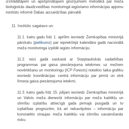
izstrādātājiem un apstiprinātajiem grozījumiem metodikā par meža
bioloģiskās daudzveidības monitoringā iegūstamo informācijas apjomu
institūts informē Dabas aizsardzības pārvaldi.
11. Institūts sagatavo un:
11.1. katru gadu līdz 1. aprīlim iesniedz Zemkopības ministrijā
pārskatu (
pielikums
) par iepriekšējā kalendāra gadā nacionālā
meža monitoringa izpildē iegūto informāciju;
11.2. reizi gadā saskaņā ar Starptautiskās sadarbības
programmas par gaisa piesārņojuma ietekmes uz mežiem
novērtēšanu un monitoringu (
ICP Forests
) noteikto laika grafiku
iesniedz koordinācijas centrā informāciju par pirmā un otrā
līmeņa gaisa piesārņojuma ietekmi;
11.3. katru gadu līdz 15. jūlijam iesniedz Zemkopības ministrijā
un Valsts meža dienestā informāciju par meža kaitēkļu un
slimību izplatību attiecīgā gada pirmajā pusgadā un to
izplatības prognozēm, kā arī nekavējoties – informāciju par
konstatēto straujas meža kaitēkļu vai slimību savairošanās
risku.