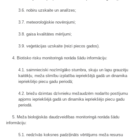
3.6. nobiru uzskaite un analīzes;
3.7. meteoroloģiskie novērojumi;
3.8. gaisa kvalitātes mērījumi;
3.9. veģetācijas uzskaite (reizi piecos gados).
4. Biotisko risku monitoringā norāda šādu informāciju:
4.1. saimnieciski nozīmīgāko stumbra, skuju un lapu grauzēju
kaitēkļu, meža slimību izplatība iepriekšējā gadā un dinamika
iepriekšējo piecu gadu periodā;
4.2. briežu dzimtas dzīvnieku mežaudzēm nodarīto postījumu
apjoms iepriekšējā gadā un dinamika iepriekšējo piecu gadu
periodā.
5. Meža bioloģiskās daudzveidības monitoringā norāda šādu
informāciju:
5.1. nedzīvās koksnes padziļināts vērtējums meža resursu