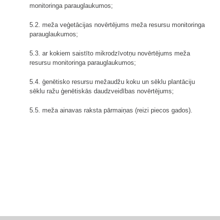
monitoringa parauglaukumos;
5.2. meža veģetācijas novērtējums meža resursu monitoringa
parauglaukumos;
5.3. ar kokiem saistīto mikrodzīvotņu novērtējums meža
resursu monitoringa parauglaukumos;
5.4. ģenētisko resursu mežaudžu koku un sēklu plantāciju
sēklu ražu ģenētiskās daudzveidības novērtējums;
5.5. meža ainavas raksta pārmaiņas (reizi piecos gados).