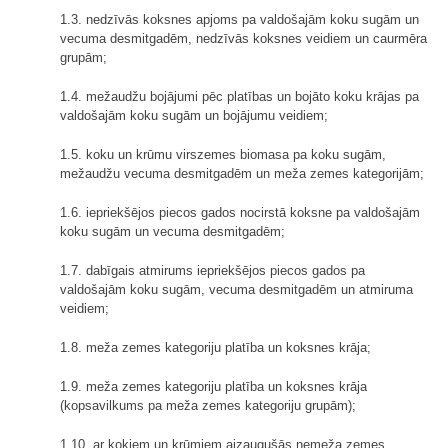
1.3. nedzīvās koksnes apjoms pa valdošajām koku sugām un
vecuma desmitgadēm, nedzīvās koksnes veidiem un caurmēra
grupām;
1.4. mežaudžu bojājumi pēc platības un bojāto koku krājas pa
valdošajām koku sugām un bojājumu veidiem;
1.5. koku un krūmu virszemes biomasa pa koku sugām,
mežaudžu vecuma desmitgadēm un meža zemes kategorijām;
1.6. iepriekšējos piecos gados nocirstā koksne pa valdošajām
koku sugām un vecuma desmitgadēm;
1.7. dabīgais atmirums iepriekšējos piecos gados pa
valdošajām koku sugām, vecuma desmitgadēm un atmiruma
veidiem;
1.8. meža zemes kategoriju platība un koksnes krāja;
1.9. meža zemes kategoriju platība un koksnes krāja
(kopsavilkums pa meža zemes kategoriju grupām);
1.10. ar kokiem un krūmiem aizaugušās nemeža zemes