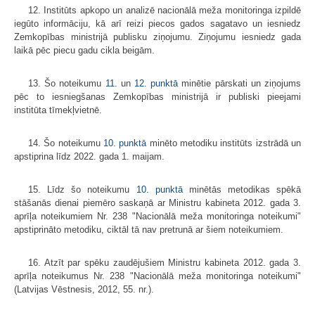
12. Institūts apkopo un analizē nacionālā meža monitoringa izpildē
iegūto informāciju, kā arī reizi piecos gados sagatavo un iesniedz
Zemkopības ministrijā publisku ziņojumu. Ziņojumu iesniedz gada
laikā pēc piecu gadu cikla beigām.
13. Šo noteikumu
11.
un
12. punktā
minētie pārskati un ziņojums
pēc to iesniegšanas Zemkopības ministrijā ir publiski pieejami
institūta tīmekļvietnē.
14. Šo noteikumu
10. punktā
minēto metodiku institūts izstrādā un
apstiprina līdz 2022. gada 1. maijam.
15. Līdz šo noteikumu
10. punktā
minētās metodikas spēkā
stāšanās dienai piemēro saskaņā ar Ministru kabineta 2012. gada 3.
aprīļa noteikumiem Nr. 238 "Nacionālā meža monitoringa noteikumi"
apstiprināto metodiku, ciktāl tā nav pretrunā ar šiem noteikumiem.
16. Atzīt par spēku zaudējušiem Ministru kabineta 2012. gada 3.
aprīļa noteikumus Nr. 238 "Nacionālā meža monitoringa noteikumi"
(Latvijas Vēstnesis, 2012, 55. nr.).