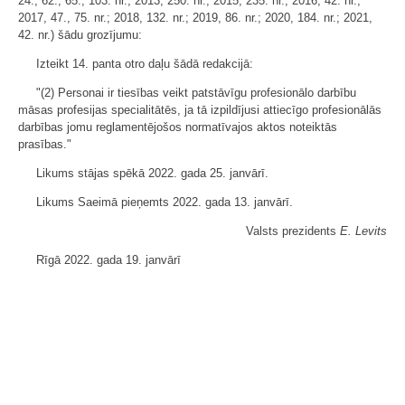
24., 62., 65., 103. nr.; 2013, 250. nr.; 2015, 235. nr.; 2016, 42. nr.;
2017, 47., 75. nr.; 2018, 132. nr.; 2019, 86. nr.; 2020, 184. nr.; 2021,
42. nr.) šādu grozījumu:
Izteikt 14. panta otro daļu šādā redakcijā:
"(2) Personai ir tiesības veikt patstāvīgu profesionālo darbību
māsas profesijas specialitātēs, ja tā izpildījusi attiecīgo profesionālās
darbības jomu reglamentējošos normatīvajos aktos noteiktās
prasības."
Likums stājas spēkā 2022. gada 25. janvārī.
Likums Saeimā pieņemts 2022. gada 13. janvārī.
Valsts prezidents
E. Levits
Rīgā 2022. gada 19. janvārī